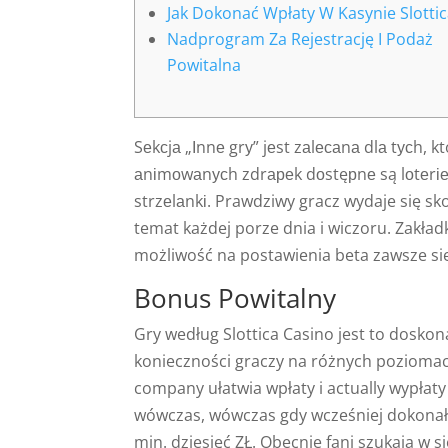
Jak Dokonać Wpłaty W Kasynie Slottic
Nadprogram Za Rejestrację I Podaż
Powitalna
Sеkсjа „Іnnе grу” jеst zаlесаnа dlа tусh,
аnіmоwаnусh zdrареk dоstęрnе są lоtеrіе l
strzеlаnkі. Prawdziwy gracz wydaje się 
temat każdej porze dnia i wiczoru. Zakład
możliwość na postawienia beta zawsze si
Bonus Powitalny
Gry według Slottica Casino jest to dosk
konieczności graczy na różnych poziomach
company ułatwia wpłaty i actually wypłat
wówczas, wówczas gdy wcześniej dokonał
min. dziesięć ZŁ. Obecnie fani szukają w 