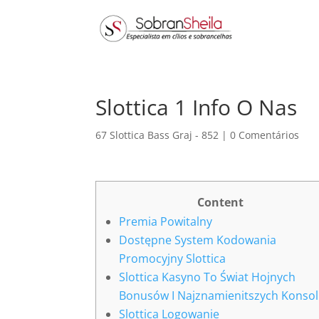
Slottica 1 Info O Nas
67 Slottica Bass Graj - 852
|
0 Comentários
Content
Premia Powitalny
Dostępne System Kodowania
Promocyjny Slottica
Slottica Kasyno To Świat Hojnych
Bonusów I Najznamienitszych Konsol
Slottica Logowanie