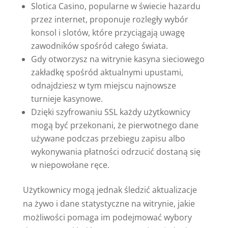
Slotica Casino, popularne w świecie hazardu
przez internet, proponuje rozległy wybór
konsol i slotów, które przyciągają uwagę
zawodników spośród całego świata.
Gdy otworzysz na witrynie kasyna sieciowego
zakładkę spośród aktualnymi upustami,
odnajdziesz w tym miejscu najnowsze
turnieje kasynowe.
Dzięki szyfrowaniu SSL każdy użytkownicy
mogą być przekonani, że pierwotnego dane
używane podczas przebiegu zapisu albo
wykonywania płatności odrzucić dostaną się
w niepowołane ręce.
Użytkownicy mogą jednak śledzić aktualizacje
na żywo i dane statystyczne na witrynie, jakie
możliwości pomaga im podejmować wybory