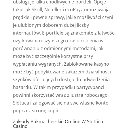
obsługuje kilka chodliwych e-portfeli. Opcje
takie jak Skrill, Neteller i ecoPayz umożliwiają
prędkie i pewne sprawy, jakie możliwości czyni
je ulubionym doborem dużej liczby
internautów. E-portfele są znakomite z łatwości
użytkowania i szybszego czasu robienia w
porównaniu z odmiennymi metodami, jak
może być szczególnie korzystne przy
wypłacaniu wygranych. Zablokowane kasyno
może być podyktowane zakazem działalności
szynków oferujących dostęp do odwiedzenia
hazardu. W takim przypadku partycypanci
powinni skorzystać wraz z lustra roboczego
Slottica i zalogować się na swe własne konto
poprzez stronę kopii.
Zakłady Bukmacherskie On-line W Slottica
Casino