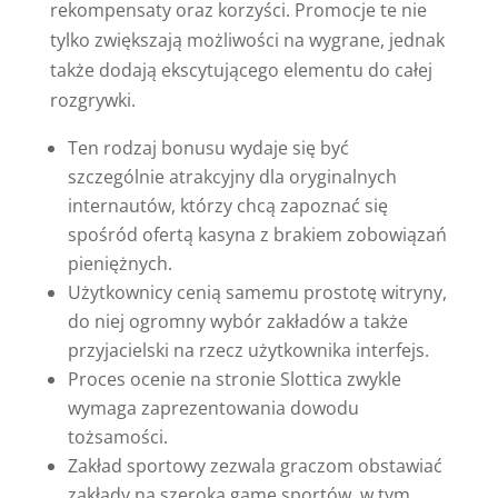
rekompensaty oraz korzyści. Promocje te nie
tylko zwiększają możliwości na wygrane, jednak
także dodają ekscytującego elementu do całej
rozgrywki.
Ten rodzaj bonusu wydaje się być
szczególnie atrakcyjny dla oryginalnych
internautów, którzy chcą zapoznać się
spośród ofertą kasyna z brakiem zobowiązań
pieniężnych.
Użytkownicy cenią samemu prostotę witryny,
do niej ogromny wybór zakładów a także
przyjacielski na rzecz użytkownika interfejs.
Proces ocenie na stronie Slottica zwykle
wymaga zaprezentowania dowodu
tożsamości.
Zakład sportowy zezwala graczom obstawiać
zakłady na szeroką gamę sportów, w tym