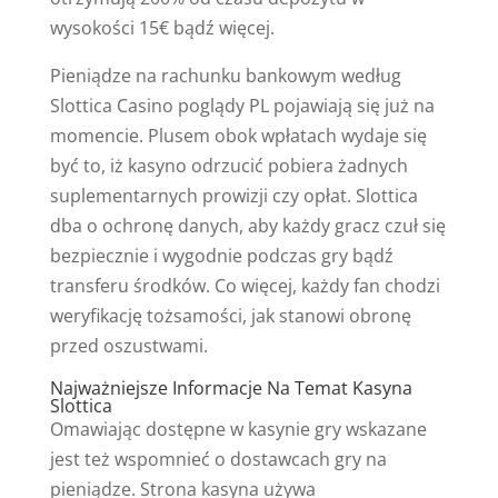
wysokości 15€ bądź więcej.
Pieniądze na rachunku bankowym według
Slottica Casino poglądy PL pojawiają się już na
momencie. Plusem obok wpłatach wydaje się
być to, iż kasyno odrzucić pobiera żadnych
suplementarnych prowizji czy opłat. Slottica
dba o ochronę danych, aby każdy gracz czuł się
bezpiecznie i wygodnie podczas gry bądź
transferu środków. Co więcej, każdy fan chodzi
weryfikację tożsamości, jak stanowi obronę
przed oszustwami.
Najważniejsze Informacje Na Temat Kasyna
Slottica
Omawiając dostępne w kasynie gry wskazane
jest też wspomnieć o dostawcach gry na
pieniądze. Strona kasyna używa