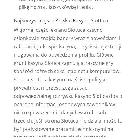
piłkę nożną , koszykówkę i tenis .
Najkorzystniejsze Polskie Kasyno Slottica
W górnej części ekranu Slottica kasyno
członkowie znajdą banery wraz z nowościami i
rabatami, jadłospis kasyna, przyciski rejestracji
i logowania do odwiedzenia profilu. Główne
grunt kasyna Slotica zajmują atrakcyjne gry
spośród różnych sekcji gabinetu komputerów.
Strona Slottica kasyno ma ścisłą politykę
prywatności i przestrzega zasad
odpowiedzialnej rozrywki. Kasyno Slotica dba o
ochronę informacji osobowych zawodników i
nie rozpowszechnia danych wśród osób
trzecich. Jeśli strona Slottica nie działa, może to
być podyktowane pracami technicznymi na