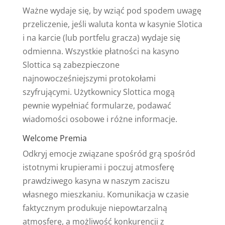
Ważne wydaje się, by wziąć pod spodem uwagę
przeliczenie, jeśli waluta konta w kasynie Slotica
i na karcie (lub portfelu gracza) wydaje się
odmienna. Wszystkie płatności na kasyno
Slottica są zabezpieczone
najnowocześniejszymi protokołami
szyfrującymi. Użytkownicy Slottica mogą
pewnie wypełniać formularze, podawać
wiadomości osobowe i różne informacje.
Welcome Premia
Odkryj emocje związane spośród grą spośród
istotnymi krupierami i poczuj atmosferę
prawdziwego kasyna w naszym zaciszu
własnego mieszkaniu. Komunikacja w czasie
faktycznym produkuje niepowtarzalną
atmosferę, a możliwość konkurencji z