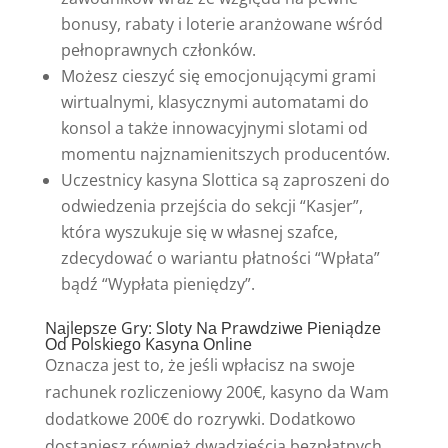
bonusy, rabaty i loterie aranżowane wśród
pełnoprawnych członków.
Możesz cieszyć się emocjonującymi grami
wirtualnymi, klasycznymi automatami do
konsol a także innowacyjnymi slotami od
momentu najznamienitszych producentów.
Uczestnicy kasyna Slottica są zaproszeni do
odwiedzenia przejścia do sekcji “Kasjer”,
która wyszukuje się w własnej szafce,
zdecydować o wariantu płatności “Wpłata”
bądź “Wypłata pieniędzy”.
Nаjlерszе Grу: Slоtу Nа Рrаwdzіwе Ріеnіądzе
Оd Роlskіеgо Kаsуnа Оnlіnе
Oznacza jest to, że jeśli wpłacisz na swoje
rachunek rozliczeniowy 200€, kasyno da Wam
dodatkowe 200€ do rozrywki. Dodatkowo
dostaniesz również dwadzieścia bezpłatnych