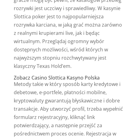
gracze mogą być pewni, że katalogów przebieg
rozrywki jest uczciwy i sprawiedliwy. W kasynie
Slottica poker jest to najpopularniejsza
rozrywka karciana, w jaką grać można zarówno
z realnymi krupierami live, jak i będąc
wirtualnym. Przeglądaj ogromny wybór
dostępnych możliwości, wśród których w
najwyższym stopniu rozchwytywany jest
klasyczny Texas Hold’em.
Zobacz Casino Slottica Kasyno Polska
Metody takie w który sposób karty kredytowe i
debetowe, e-portfele, płatności mobilne,
kryptowaluty gwarantują błyskawiczne i dobre
transakcje. Aby utworzyć profil, trzeba wypełnić
formularz rejestracyjny, kliknąć link
potwierdzający, a następnie przejść za
pośrednictwem proces ocenie. Rejestracja w