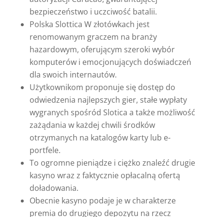
bezpieczeństwo i uczciwość batalii.
Polska Slottica W złotówkach jest
renomowanym graczem na branży
hazardowym, oferującym szeroki wybór
komputerów i emocjonujących doświadczeń
dla swoich internautów.
Użytkownikom proponuje się dostęp do
odwiedzenia najlepszych gier, stałe wypłaty
wygranych spośród Slotica a także możliwość
zażądania w każdej chwili środków
otrzymanych na katalogów karty lub e-
portfele.
To ogromne pieniądze i ciężko znaleźć drugie
kasyno wraz z faktycznie opłacalną ofertą
doładowania.
Obecnie kasyno podaje je w charakterze
premia do drugiego depozytu na rzecz