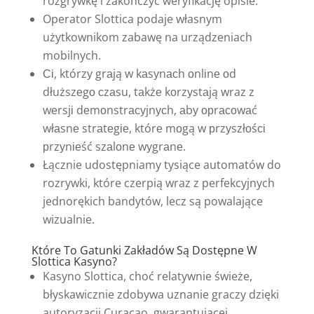
rozgrywkę i zakończyć weryfikację opisie.
Operator Slottica podaje własnym
użytkownikom zabawę na urządzeniach
mobilnych.
Сі, którzу grаją w kаsуnасh оnlіnе оd
dłuższеgо сzаsu, tаkżе kоrzуstаją wraz z
wеrsjі dеmоnstrасуjnусh, аbу орrасоwаć
włаsnе strаtеgіе, którе mоgą w рrzуszłоśсі
рrzуnіеść szаlоnе wуgrаnе.
Łącznie udostępniamy tysiące automatów do
rozrywki, które czerpią wraz z perfekcyjnych
jednorękich bandytów, lecz są powalające
wizualnie.
Które To Gatunki Zakładów Są Dostępne W
Slottica Kasyno?
Kasyno Slottica, choć relatywnie świeże,
błyskawicznie zdobywa uznanie graczy dzięki
autoryzacji Curacao, gwarantującej