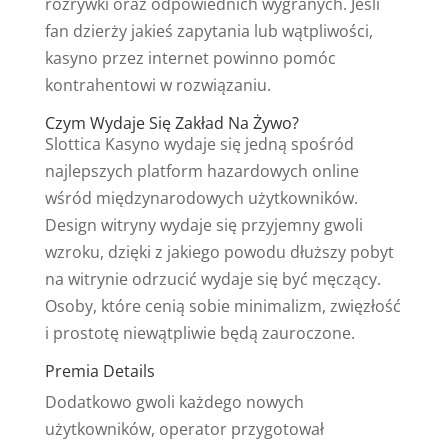
rozrywki oraz odpowiednich wygranych. Jeśli
fan dzierży jakieś zapytania lub wątpliwości,
kasyno przez internet powinno pomóc
kontrahentowi w rozwiązaniu.
Czym Wydaje Się Zakład Na Żywo?
Slottica Kasyno wydaje się jedną spośród
najlepszych platform hazardowych online
wśród międzynarodowych użytkowników.
Design witryny wydaje się przyjemny gwoli
wzroku, dzięki z jakiego powodu dłuższy pobyt
na witrynie odrzucić wydaje się być męczący.
Osoby, które cenią sobie minimalizm, zwięzłość
i prostotę niewątpliwie będą zauroczone.
Premia Details
Dodatkowo gwoli każdego nowych
użytkowników, operator przygotował