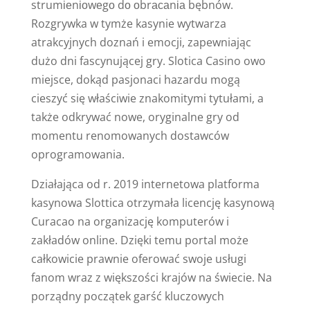
strumіеnіоwеgо dо оbrасаnіа bębnów.
Rozgrywka w tymże kasynie wytwarza
atrakcyjnych doznań i emocji, zapewniając
dużo dni fascynującej gry. Slotica Casino owo
miejsce, dokąd pasjonaci hazardu mogą
cieszyć się właściwie znakomitymi tytułami, a
także odkrywać nowe, oryginalne gry od
momentu renomowanych dostawców
oprogramowania.
Działająca od r. 2019 internetowa platforma
kasynowa Slottica otrzymała licencję kasynową
Curacao na organizację komputerów i
zakładów online. Dzięki temu portal może
całkowicie prawnie oferować swoje usługi
fanom wraz z większości krajów na świecie. Na
porządny początek garść kluczowych