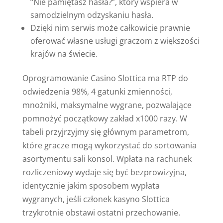
“Nie pamiętasz hasła?”, który wspiera w
samodzielnym odzyskaniu hasła.
Dzięki nim serwis może całkowicie prawnie
oferować własne usługi graczom z większości
krajów na świecie.
Oprogramowanie Casino Slottica ma RTP do
odwiedzenia 98%, 4 gatunki zmienności,
mnożniki, maksymalne wygrane, pozwalające
pomnożyć początkowy zakład x1000 razy. W
tabeli przyjrzyjmy się głównym parametrom,
które gracze mogą wykorzystać do sortowania
asortymentu sali konsol. Wpłata na rachunek
rozliczeniowy wydaje się być bezprowizyjna,
identycznie jakim sposobem wypłata
wygranych, jeśli członek kasyno Slottica
trzykrotnie obstawi ostatni przechowanie.