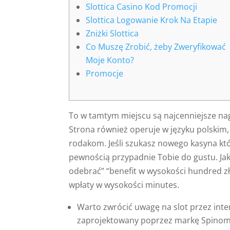
Slottica Casino Kod Promocji
Slottica Logowanie Krok Na Etapie
Zniżki Slottica
Co Muszę Zrobić, żeby Zweryfikować
Moje Konto?
Promocje
To w tamtym miejscu są najcenniejsze nagr
Strona również operuje w języku polskim
rodakom. Jeśli szukasz nowego kasyna któ
pewnością przypadnie Tobie do gustu. Jak
odebrać” “benefit w wysokości hundred z
wpłaty w wysokości minutes.
Warto zwrócić uwagę na slot przez inte
zaprojektowany poprzez markę Spinom