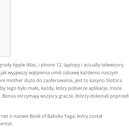
ody Apple iMac, i phone 12, laptopy i actually telewizory.
, jak wyjąwszy wątpienia umili zabawę każdemu naszym
re mother dużo do zaoferowania, jest to kasyno Slottica
by tego było mało, każdy, który pobierze aplikacje, może
ł. Bonus otrzymają wszyscy gracze, którzy dokonali poprzed
rnet o nazwie Book of Babsko Yaga, który został
ental.