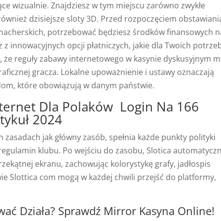
ące wizualnie. Znajdziesz w tym miejscu zarówno zwykłe
ównież dzisiejsze sloty 3D. Przed rozpoczęciem obstawiani
acherskich, potrzebować będziesz środków finansowych n
 z innowacyjnych opcji płatniczych, jakie dla Twoich potrze
ć, że reguły zabawy internetowego w kasynie dyskusyjnym 
ograficznej gracza. Lokalne upoważnienie i ustawy oznaczają
om, które obowiązują w danym państwie.
nternet Dla Polaków ️ Login Na 166
rtykuł 2024
ch zasadach jak główny zasób, spełnia każde punkty polityki
 regulamin klubu. Po wejściu do zasobu, Slotica automatycz
zekątnej ekranu, zachowując kolorystykę grafy, jadłospis
ie Slottica com mogą w każdej chwili przejść do platformy,
wać Działa? Sprawdź Mirror Kasyna Online!