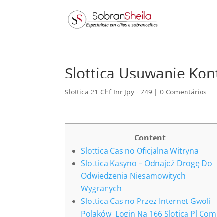
Slottica Usuwanie Kon
Slottica 21 Chf Inr Jpy - 749
|
0 Comentários
Content
Slottica Casino Oficjalna Witryna
Slottica Kasyno – Odnajdź Drogę Do
Odwiedzenia Niesamowitych
Wygranych
Slottica Casino Przez Internet Gwoli
Polaków ️ Login Na 166 Slotica Pl Com