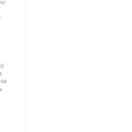
esz
i
ji
z
ród
w