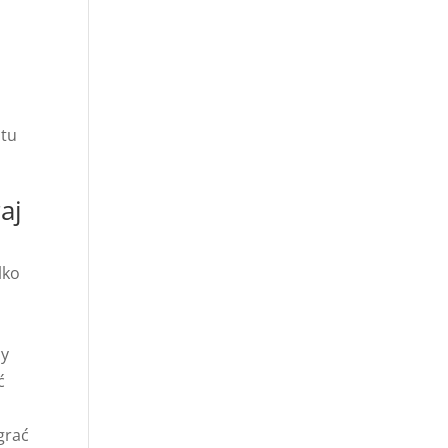
 tu
aj
lko
cy
ć
grać