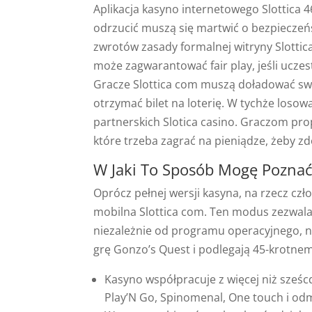
Aplikacja kasyno internetowego Slottica 
odrzucić muszą się martwić o bezpieczeńst
zwrotów zasady formalnej witryny Slottic
może zagwarantować fair play, jeśli uczes
Gracze Slottica com muszą doładować swo
otrzymać bilet na loterię. W tychże losow
partnerskich Slotica casino. Graczom pro
które trzeba zagrać na pieniądze, żeby z
W Jaki To Sposób Mogę Poznać
Oprócz pełnej wersji kasyna, na rzecz cz
mobilna Slottica com. Ten modus zezwal
niezależnie od programu operacyjnego, 
grę Gonzo’s Quest i podlegają 45-krotne
Kasyno współpracuje z więcej niż sześc
Play’N Go, Spinomenal, One touch i od