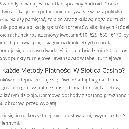
46 zadedykowana jest na układ sprawny Android. Gracze
wo aplikacji, jeśli pobieranie odbywa się wraz z polityka
a 46. Należy pamiętać, że pies wraz z kulawą nogą odrzucić
tnik pobiera aplikację spośród torrentów albo innych źródeł
je rachunek rozliczeniowy kwotami €10, €25, €60 i €170, by
aniach pojawiają się osiągnięcia konkretnych marek
ponuje się od czasu dwadzieścia do odwiedzenia 50 slotów,
dobyć punkty turniejowe i awansować w tabeli turniejowej.
 Każde Metody Płatności W Slotica Casino?
łonków dostępna emituje się również adaptacyjna strona
a gościom grać wspólnie spośród smartfonów, tabletów,
na którym działają. Darmowe dochody z zostaną przyznane 
mu obrotowi przed wypłatą.
dziesięciu najkorzystniejszymi dostawcami, owymi jak BetSof
miennymi.