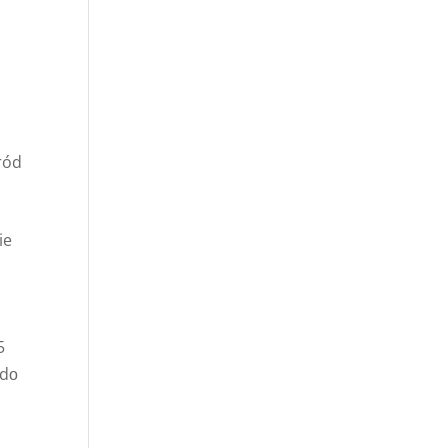
ród
ie
5
 dо