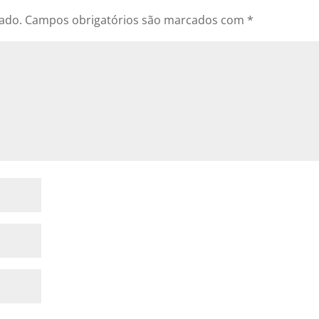
cado.
Campos obrigatórios são marcados com
*