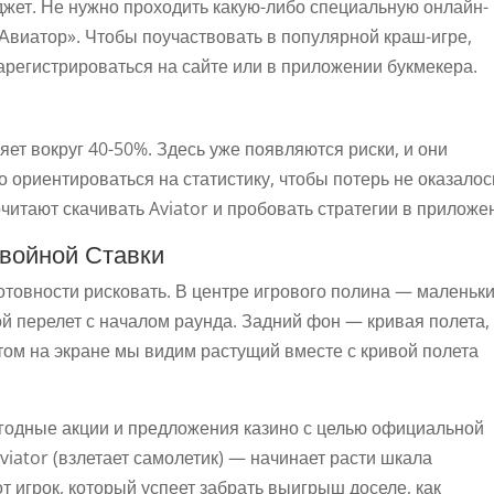
жет. Не нужно проходить какую-либо специальную онлайн-
«Авиатор». Чтобы поучаствовать в популярной краш-игре,
регистрироваться на сайте или в приложении букмекера.
яет вокруг 40-50%. Здесь уже появляются риски, и они
 ориентироваться на статистику, чтобы потерь не оказалос
итают скачивать Aviator и пробовать стратегии в приложе
Двойной Ставки
готовности рисковать. В центре игрового полина — маленьк
ой перелет с началом раунда. Задний фон — кривая полета,
этом на экране мы видим растущий вместе с кривой полета
годные акции и предложения казино с целью официальной
 Aviator (взлетает самолетик) — начинает расти шкала
 игрок, который успеет забрать выигрыш доселе, как