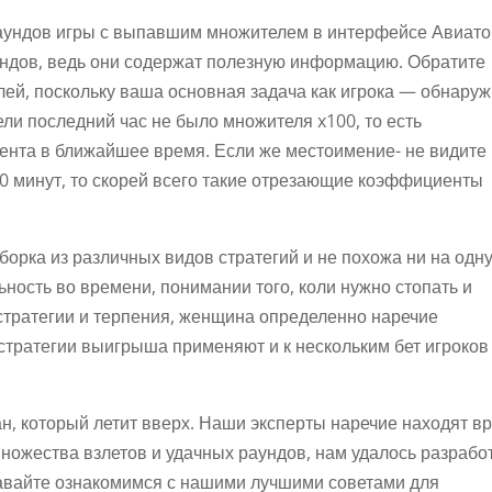
аундов игры с выпавшим множителем в интерфейсе Авиато
ндов, ведь они содержат полезную информацию. Обратите
лей, поскольку ваша основная задача как игрока — обнаруж
и последний час не было множителя x100, то есть
ента в ближайшее время. Если же местоимение- не видите
20 минут, то скорей всего такие отрезающие коэффициенты
сборка из различных видов стратегий и не похожа ни на одн
ность во времени, понимании того, коли нужно стопать и
 стратегии и терпения, женщина определенно наречие
 стратегии выигрыша применяют и к нескольким бет игроков
н, который летит вверх. Наши эксперты наречие находят в
множества взлетов и удачных раундов, нам удалось разрабо
 давайте ознакомимся с нашими лучшими советами для