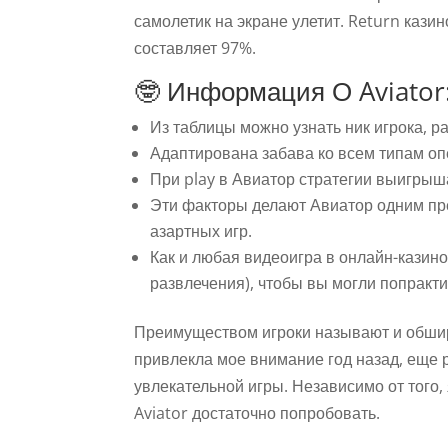
самолетик на экране улетит. Return казин
составляет 97%.
🤓 Информация О Aviator
Из таблицы можно узнать ник игрока, 
Адаптирована забава ко всем типам оп
При play в Авиатор стратегии выигрыш
Эти факторы делают Авиатор одним пр
азартных игр.
Как и любая видеоигра в онлайн-казино
развлечения), чтобы вы могли попракти
Преимуществом игроки называют и обширн
привлекла мое внимание год назад, еще р
увлекательной игры. Независимо от того,
Aviator достаточно попробовать.