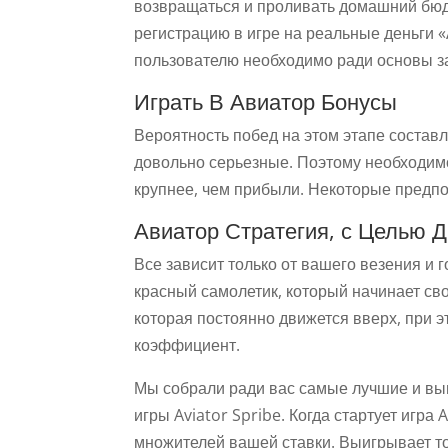
возвращаться и проливать домашний бюд
регистрацию в игре на реальные деньги 
пользователю необходимо ради основы за
Играть В Авиатор Бонусы
Вероятность побед на этом этапе составл
довольно серьезные. Поэтому необходимо
крупнее, чем прибыли. Некоторые предпоч
Авиатор Стратегия, с Целью 
Все зависит только от вашего везения и 
красный самолетик, который начинает св
которая постоянно движется вверх, при 
коэффициент.
Мы собрали ради вас самые лучшие и вы
игры Aviator Spribe. Когда стартует игра
множителей вашей ставки. Выигрывает тот