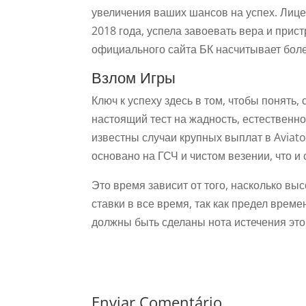
увеличения ваших шансов на успех. Лице
2018 года, успела завоевать вера и прис
официального сайта БК насчитывает более
Взлом Игры
Ключ к успеху здесь в том, чтобы понять, 
настоящий тест на жадность, естественно
известны случаи крупных выплат в Aviato
основано на ГСЧ и чистом везении, что и
Это время зависит от того, насколько в
ставки в все время, так как предел врем
должны быть сделаны нота истечения это
Enviar Comentário