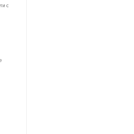
ги с
.
е