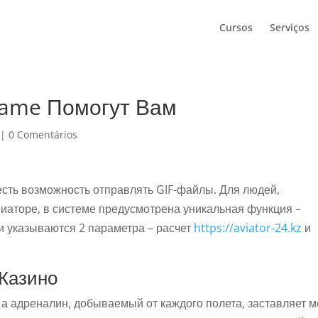
Cursos
Serviços
Game Помогут Вам
|
0 Comentários
есть возможность отправлять GIF-файлы. Для людей,
иаторе, в системе предусмотрена уникальная функция –
и указываются 2 параметра – расчет
https://aviator-24.kz
и
 Казино
а адреналин, добываемый от каждого полета, заставляет 