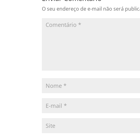
O seu endereço de e-mail não será publi