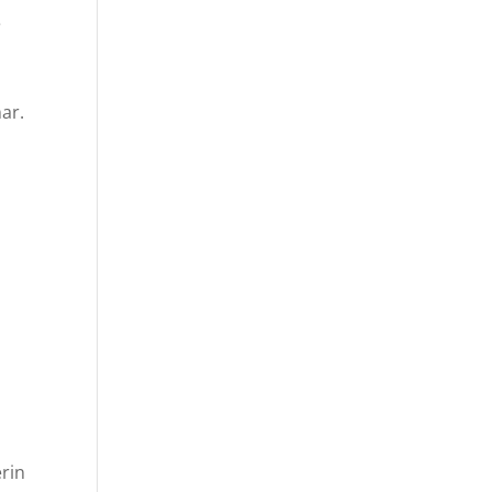
e
nar.
erin