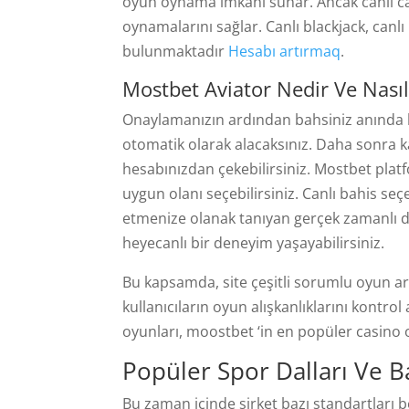
oyun oynama imkanı sunar. Ancak canlı cas
oynamalarını sağlar. Canlı blackjack, canl
bulunmaktadır
Hesabı artırmaq
.
Mostbet Aviator Nedir Ve Nası
Onaylamanızın ardından bahsiniz anında k
otomatik olarak alacaksınız. Daha sonra k
hesabınızdan çekebilirsiniz. Mostbet pla
uygun olanı seçebilirsiniz. Canlı bahis se
etmenize olanak tanıyan gerçek zamanlı d
heyecanlı bir deneyim yaşayabilirsiniz.
Bu kapsamda, site çeşitli sorumlu oyun a
kullanıcıların oyun alışkanlıklarını kontrol
oyunları, moostbet ‘in en popüler casino 
Popüler Spor Dalları Ve B
Bu zaman içinde şirket bazı standartları be