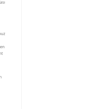
ası
nuz
len
nt
n