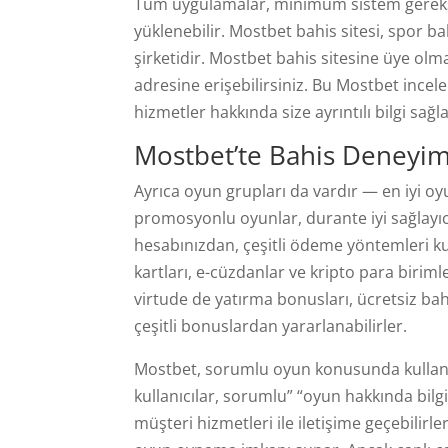
Tüm uygulamalar, minimum sistem gereksin
yüklenebilir. Mostbet bahis sitesi, spor ba
şirketidir. Mostbet bahis sitesine üye olma
adresine erişebilirsiniz. Bu Mostbet incel
hizmetler hakkında size ayrıntılı bilgi s
Mostbet’te Bahis Deneyim
Ayrıca oyun grupları da vardır — en iyi oy
promosyonlu oyunlar, durante iyi sağlayı
hesabınızdan, çeşitli ödeme yöntemleri kul
kartları, e-cüzdanlar ve kripto para biri
virtude de yatırma bonusları, ücretsiz bah
çeşitli bonuslardan yararlanabilirler.
Mostbet, sorumlu oyun konusunda kullanıcı
kullanıcılar, sorumlu” “oyun hakkında bil
müşteri hizmetleri ile iletişime geçebilir