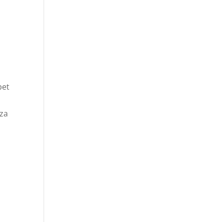
bet
eza