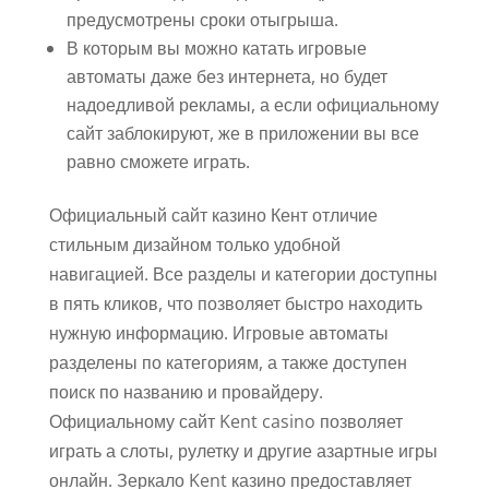
предусмотрены сроки отыгрыша.
В которым вы можно катать игровые
автоматы даже без интернета, но будет
надоедливой рекламы, а если официальному
сайт заблокируют, же в приложении вы все
равно сможете играть.
Официальный сайт казино Кент отличие
стильным дизайном только удобной
навигацией. Все разделы и категории доступны
в пять кликов, что позволяет быстро находить
нужную информацию. Игровые автоматы
разделены по категориям, а также доступен
поиск по названию и провайдеру.
Официальному сайт Kent casino позволяет
играть а слоты, рулетку и другие азартные игры
онлайн. Зеркало Kent казино предоставляет