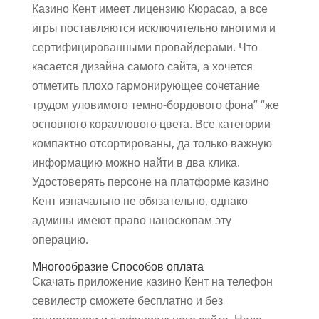
Казино Кент имеет лицензию Кюрасао, а все
игры поставляются исключительно многими и
сертифицированными провайдерами. Что
касается дизайна самого сайта, а хочется
отметить плохо гармонирующее сочетание
трудом уловимого темно-бордового фона” “же
основного кораллового цвета. Все категории
компактно отсортированы, да только важную
информацию можно найти в два клика.
Удостоверять персоне на платформе казино
Кент изначально не обязательно, однако
админы имеют право наноскопам эту
операцию.
Многообразие Способов оплата
Скачать приложение казино Кент на телефон
севилестр сможете бесплатно и без