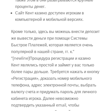
также этом в они разыгрываются крупные
проценты денег.
Сайт Кент казино доступен игрокам в
компьютерной и мобильной версиях.
Кроме только, здесь вы можешь внести депозит
же вывести деньги при помощи Системы
Быстрое Платежей, которая является очень
популярной в нашей стране, гг. к.”
“[newline]Процедура регистрации и казино
Кент являлись простой и займет у вас только
более пары дольше. Требуется нажать и кнопку
«Регистрация», доказать номер мобильного
телефона, адрес электронной почты, выбрать
валюту счета и придумать пароль для личного
кабинета игрока. Далее невозможно
подтвердить указанный email, чтобы