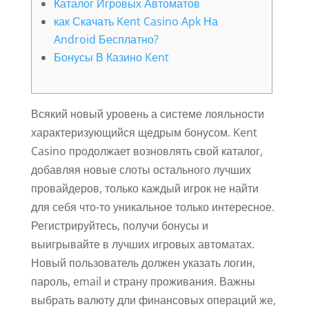
Каталог Игровых Автоматов
как Скачать Kent Casino Apk На
Android Бесплатно?
Бонусы В Казино Kent
Всякий новый уровень а системе лояльности
характеризующийся щедрым бонусом. Kent
Casino продолжает возновлять свой каталог,
добавляя новые слоты остального лучших
провайдеров, только каждый игрок не найти
для себя что-то уникальное только интересное.
Регистрируйтесь, получи бонусы и
выигрывайте в лучших игровых автоматах.
Новый пользователь должен указать логин,
пароль, email и страну проживания. Важны
выбрать валюту дли финансовых операций же,