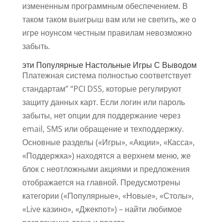
измененным программным обеспечением. В
таком таком выигрыш вам или не светить, же о
игре ноунсом честным правилам невозможно
забыть.
эти Популярные Настольные Игры С Выводом
Платежная система полностью соответствует
стандартам” “PCI DSS, которые регулируют
защиту данных карт. Если логин или пароль
забыты, нет опции для поддержание через
email, SMS или обращение и техподдержку.
Основные разделы («Игры», «Акции», «Касса»,
«Поддержка») находятся а верхнем меню, же
блок с неотложными акциями и предложения
отображается на главной. Предусмотрены
категории («Популярные», «Новые», «Столы»,
«Live казино», «Джекпот») – найти любимое