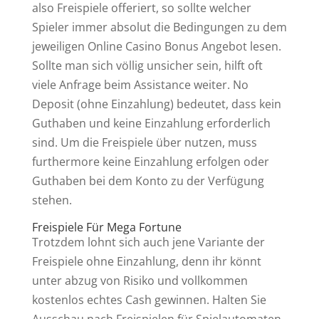
also Freispiele offeriert, so sollte welcher
Spieler immer absolut die Bedingungen zu dem
jeweiligen Online Casino Bonus Angebot lesen.
Sollte man sich völlig unsicher sein, hilft oft
viele Anfrage beim Assistance weiter. No
Deposit (ohne Einzahlung) bedeutet, dass kein
Guthaben und keine Einzahlung erforderlich
sind. Um die Freispiele über nutzen, muss
furthermore keine Einzahlung erfolgen oder
Guthaben bei dem Konto zu der Verfügung
stehen.
Freispiele Für Mega Fortune
Trotzdem lohnt sich auch jene Variante der
Freispiele ohne Einzahlung, denn ihr könnt
unter abzug von Risiko und vollkommen
kostenlos echtes Cash gewinnen. Halten Sie