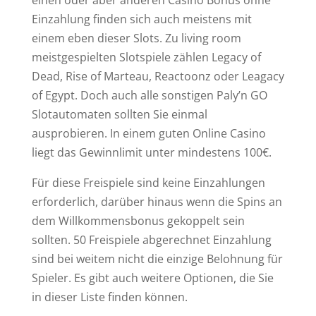
einen oder aber anderen Casino Bonus ohne
Einzahlung finden sich auch meistens mit
einem eben dieser Slots. Zu living room
meistgespielten Slotspiele zählen Legacy of
Dead, Rise of Marteau, Reactoonz oder Leagacy
of Egypt. Doch auch alle sonstigen Paly’n GO
Slotautomaten sollten Sie einmal
ausprobieren. In einem guten Online Casino
liegt das Gewinnlimit unter mindestens 100€.
Für diese Freispiele sind keine Einzahlungen
erforderlich, darüber hinaus wenn die Spins an
dem Willkommensbonus gekoppelt sein
sollten. 50 Freispiele abgerechnet Einzahlung
sind bei weitem nicht die einzige Belohnung für
Spieler. Es gibt auch weitere Optionen, die Sie
in dieser Liste finden können.