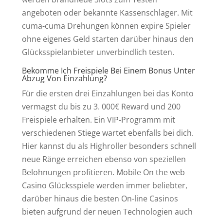
angeboten oder bekannte Kassenschlager. Mit
cuma-cuma Drehungen können expire Spieler
ohne eigenes Geld starten darüber hinaus den
Glücksspielanbieter unverbindlich testen.
Bekomme Ich Freispiele Bei Einem Bonus Unter
Abzug Von Einzahlung?
Für die ersten drei Einzahlungen bei das Konto
vermagst du bis zu 3. 000€ Reward und 200
Freispiele erhalten. Ein VIP-Programm mit
verschiedenen Stiege wartet ebenfalls bei dich.
Hier kannst du als Highroller besonders schnell
neue Ränge erreichen ebenso von speziellen
Belohnungen profitieren. Mobile On the web
Casino Glücksspiele werden immer beliebter,
darüber hinaus die besten On-line Casinos
bieten aufgrund der neuen Technologien auch