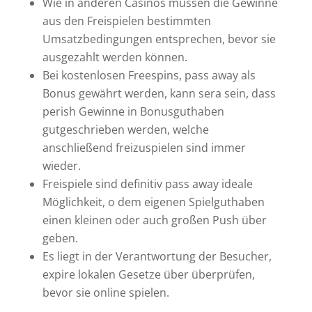
Wie in anderen Casinos müssen die Gewinne
aus den Freispielen bestimmten
Umsatzbedingungen entsprechen, bevor sie
ausgezahlt werden können.
Bei kostenlosen Freespins, pass away als
Bonus gewährt werden, kann sera sein, dass
perish Gewinne in Bonusguthaben
gutgeschrieben werden, welche
anschließend freizuspielen sind immer
wieder.
Freispiele sind definitiv pass away ideale
Möglichkeit, o dem eigenen Spielguthaben
einen kleinen oder auch großen Push über
geben.
Es liegt in der Verantwortung der Besucher,
expire lokalen Gesetze über überprüfen,
bevor sie online spielen.