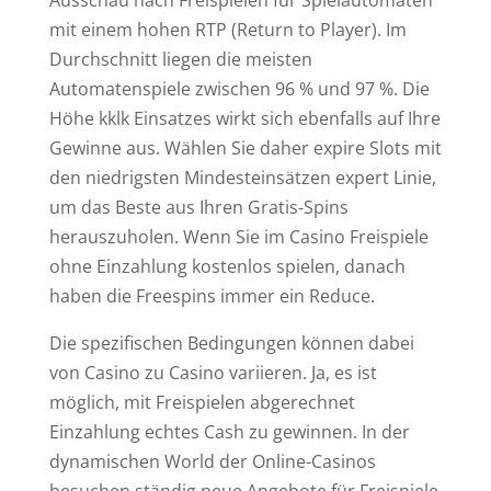
Ausschau nach Freispielen für Spielautomaten
mit einem hohen RTP (Return to Player). Im
Durchschnitt liegen die meisten
Automatenspiele zwischen 96 % und 97 %. Die
Höhe kklk Einsatzes wirkt sich ebenfalls auf Ihre
Gewinne aus. Wählen Sie daher expire Slots mit
den niedrigsten Mindesteinsätzen expert Linie,
um das Beste aus Ihren Gratis-Spins
herauszuholen. Wenn Sie im Casino Freispiele
ohne Einzahlung kostenlos spielen, danach
haben die Freespins immer ein Reduce.
Die spezifischen Bedingungen können dabei
von Casino zu Casino variieren. Ja, es ist
möglich, mit Freispielen abgerechnet
Einzahlung echtes Cash zu gewinnen. In der
dynamischen World der Online-Casinos