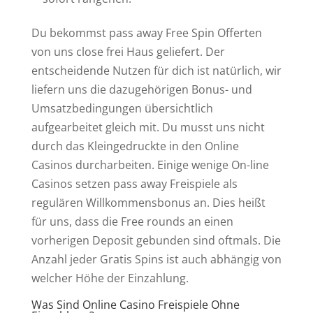
Du bekommst pass away Free Spin Offerten
von uns close frei Haus geliefert. Der
entscheidende Nutzen für dich ist natürlich, wir
liefern uns die dazugehörigen Bonus- und
Umsatzbedingungen übersichtlich
aufgearbeitet gleich mit. Du musst uns nicht
durch das Kleingedruckte in den Online
Casinos durcharbeiten. Einige wenige On-line
Casinos setzen pass away Freispiele als
regulären Willkommensbonus an. Dies heißt
für uns, dass die Free rounds an einen
vorherigen Deposit gebunden sind oftmals. Die
Anzahl jeder Gratis Spins ist auch abhängig von
welcher Höhe der Einzahlung.
Was Sind Online Casino Freispiele Ohne