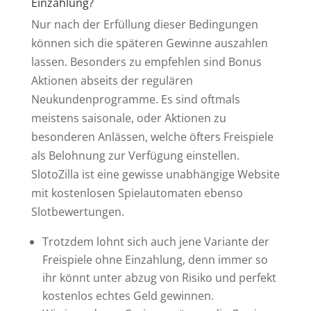
Einzahlung?
Nur nach der Erfüllung dieser Bedingungen
können sich die späteren Gewinne auszahlen
lassen. Besonders zu empfehlen sind Bonus
Aktionen abseits der regulären
Neukundenprogramme. Es sind oftmals
meistens saisonale, oder Aktionen zu
besonderen Anlässen, welche öfters Freispiele
als Belohnung zur Verfügung einstellen.
SlotoZilla ist eine gewisse unabhängige Website
mit kostenlosen Spielautomaten ebenso
Slotbewertungen.
Trotzdem lohnt sich auch jene Variante der
Freispiele ohne Einzahlung, denn immer so
ihr könnt unter abzug von Risiko und perfekt
kostenlos echtes Geld gewinnen.