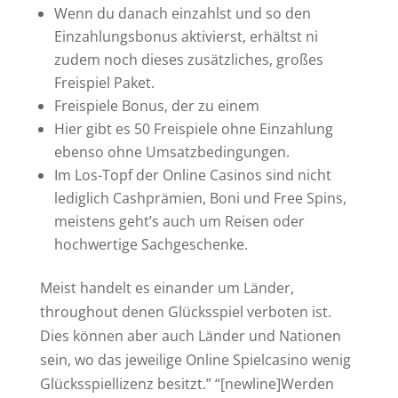
Wenn du danach einzahlst und so den
Einzahlungsbonus aktivierst, erhältst ni
zudem noch dieses zusätzliches, großes
Freispiel Paket.
Freispiele Bonus, der zu einem
Hier gibt es 50 Freispiele ohne Einzahlung
ebenso ohne Umsatzbedingungen.
Im Los-Topf der Online Casinos sind nicht
lediglich Cashprämien, Boni und Free Spins,
meistens geht’s auch um Reisen oder
hochwertige Sachgeschenke.
Meist handelt es einander um Länder,
throughout denen Glücksspiel verboten ist.
Dies können aber auch Länder und Nationen
sein, wo das jeweilige Online Spielcasino wenig
Glücksspiellizenz besitzt.” “[newline]Werden