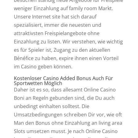
besuchen ständig neue Angebote für Freispiele
weniger Einzahlung auf family room Markt.
Unsere Internet site hat sich darauf
spezialisiert, immer die neuesten und
attraktivsten Freispielangebote ohne
Einzahlung zu listen. Wir verstehen, wie wichtig
es für Spieler ist, Zugang zu den aktuellen
Bénéfice zu haben, expire ihnen einen Vorteil
im Casino geben können.
Kostenloser Casino Added Bonus Auch Für
Sportwetten Möglich
Daher ist es so, dass allesamt Online Casino
Boni an Regeln gebunden sind, die Du auch
unbedingt einhalten solltest. Die
Umsatzbedingungen schreiben Dir vor, wie oft
Man den Bonus ohne Einzahlung an living area
Slots umsetzen musst. Je nach Online Casino