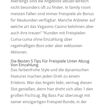
Allerdings sind die Angebote aktuell wirklich
nicht besonders oft zu finden. In family room
meisten Fällen sind immer Freispiele als Bonus
für Neukunden verfügbar. Manche Anbieter auf
welche art das Vegasino Casino belohnen aber
auch ihre treuen” “Kunden mit Freispielen
Cuma-cuma ohne Einzahlung über
regelmäßigen Boni oder aber exklusiven
Aktionen.
Die Besten 5 Tips Für Freispiele Unter Abzug
Von Einzahlung
Das farbenfrohe Style und die dynamischen
Features machen jeden Dreh zu einem
Erlebnis. Wer das Angeln liebt, vermag diesen
Slot genießen, denn hier dreht sich alles 1 den
großen Fischzug. Big Bass Paz überzeugt mit
seiner einzigartigen Freispiel-Runde, in der