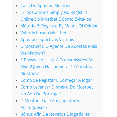
Casa De Apostas Mostbet
Erros Comuns Simply No Registro
Online Do Mostbet E Como Evitá-los
Método 2: Registro By Means Of Celular
Výhody Kasina Mostbet
Apostas Esportivas Virtuais
O Mostbet É O Agente De Apostas Mais
Well-known?
É Possível Assistir A Transmissões Ao
Vivo 2 Jogos Na Locuinta De Apostas
Mostbet?
Como Se Registar E Começar A Jogar
Como Levantar Dinheiro Do Mostbet
No Ano De Portugal?
O Mostbet Gaje Aos Jogadores
Portugueses?
Bônus Afin De Novatos E Jogadores