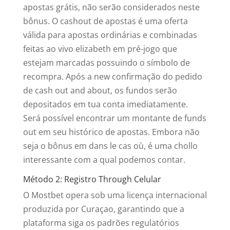
apostas grátis, não serão considerados neste
bônus. O cashout de apostas é uma oferta
válida para apostas ordinárias e combinadas
feitas ao vivo elizabeth em pré-jogo que
estejam marcadas possuindo o símbolo de
recompra. Após a new confirmação do pedido
de cash out and about, os fundos serão
depositados em tua conta imediatamente.
Será possível encontrar um montante de funds
out em seu histórico de apostas. Embora não
seja o bônus em dans le cas où, é uma chollo
interessante com a qual podemos contar.
Método 2: Registro Through Celular
O Mostbet opera sob uma licença internacional
produzida por Curaçao, garantindo que a
plataforma siga os padrões regulatórios