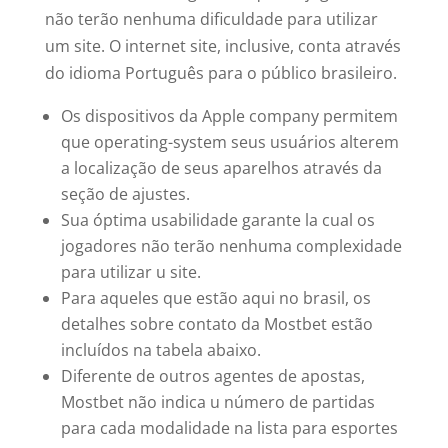
não terão nenhuma dificuldade para utilizar
um site. O internet site, inclusive, conta através
do idioma Português para o público brasileiro.
Os dispositivos da Apple company permitem
que operating-system seus usuários alterem
a localização de seus aparelhos através da
seção de ajustes.
Sua óptima usabilidade garante la cual os
jogadores não terão nenhuma complexidade
para utilizar u site.
Para aqueles que estão aqui no brasil, os
detalhes sobre contato da Mostbet estão
incluídos na tabela abaixo.
Diferente de outros agentes de apostas,
Mostbet não indica u número de partidas
para cada modalidade na lista para esportes