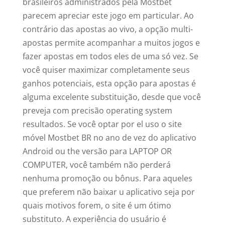
brasileiros administrados pela Mostbet
parecem apreciar este jogo em particular. Ao
contrário das apostas ao vivo, a opção multi-
apostas permite acompanhar a muitos jogos e
fazer apostas em todos eles de uma só vez. Se
você quiser maximizar completamente seus
ganhos potenciais, esta opção para apostas é
alguma excelente substituição, desde que você
preveja com precisão operating system
resultados. Se você optar por el uso o site
móvel Mostbet BR no ano de vez do aplicativo
Android ou the versão para LAPTOP OR
COMPUTER, você também não perderá
nenhuma promoção ou bônus. Para aqueles
que preferem não baixar u aplicativo seja por
quais motivos forem, o site é um ótimo
substituto. A experiência do usuário é