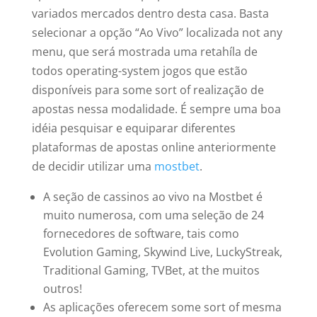
variados mercados dentro desta casa. Basta
selecionar a opção “Ao Vivo” localizada not any
menu, que será mostrada uma retahíla de
todos operating-system jogos que estão
disponíveis para some sort of realização de
apostas nessa modalidade. É sempre uma boa
idéia pesquisar e equiparar diferentes
plataformas de apostas online anteriormente
de decidir utilizar uma
mostbet
.
A seção de cassinos ao vivo na Mostbet é
muito numerosa, com uma seleção de 24
fornecedores de software, tais como
Evolution Gaming, Skywind Live, LuckyStreak,
Traditional Gaming, TVBet, at the muitos
outros!
As aplicações oferecem some sort of mesma