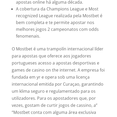
apostas online há alguma década.
A cobertura da Champions League e Most
recognized League realizada pela Mostbet é
bem completa e te permite apostar nos
melhores jogos 2 campeonatos com odds
fenomenais.
O Mostbet é uma trampolín internacional líder
para apostas que oferece aos jogadores
portugueses acesso a apostas desportivas e
games de casino on the internet. A empresa foi
fundada em yr e opera sob uma licença
internacional emitida por Curaçao, garantindo
um klima seguro e regulamentado para os
utilizadores. Para os apostadores que, por
vezes, gostam de curtir jogos de cassino, a”
“Mostbet conta com alguma área exclusiva