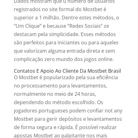
Dados mostram que u número de usuários
registrados no site formal do Mostbet é
superior a 1 milhão. Dentre estes métodos, o
“Um Clique” e because “Redes Sociais” ze
destacam pela simplicidade. Esses métodos
são perfeitos para iniciantes ou para aqueles
que valorizam alguma entrada direta e sem
complicação zero mundo dos jogos online.
Contatos E Apoio Ao Cliente Da Mostbet Brasil
O Mostbet é popularizado pela sua eficiência
no processamento para levantamentos,
normalmente no meio de 24 horas,
dependendo do método escolhido. Os
jogadores portugueses podem confiar not any
Mostbet para gerir depósitos e levantamentos
de forma segura e rápida. É possível realizar
apostas Mostbet ao palpitante nos mais