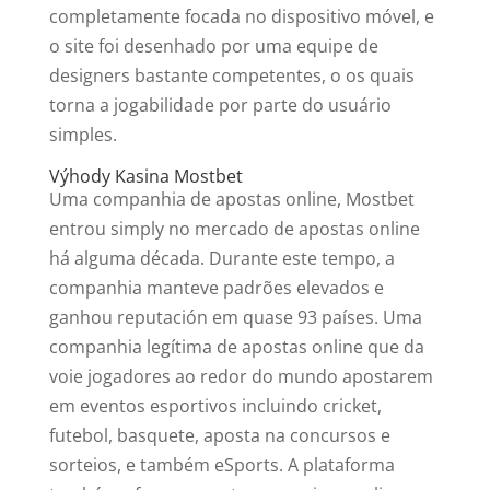
completamente focada no dispositivo móvel, e
o site foi desenhado por uma equipe de
designers bastante competentes, o os quais
torna a jogabilidade por parte do usuário
simples.
Výhody Kasina Mostbet
Uma companhia de apostas online, Mostbet
entrou simply no mercado de apostas online
há alguma década. Durante este tempo, a
companhia manteve padrões elevados e
ganhou reputación em quase 93 países. Uma
companhia legítima de apostas online que da
voie jogadores ao redor do mundo apostarem
em eventos esportivos incluindo cricket,
futebol, basquete, aposta na concursos e
sorteios, e também eSports. A plataforma