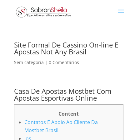
Site Formal De Cassino On-line E
Apostas Not Any Brasil
Sem categoria
|
0 Comentários
Casa De Apostas Mostbet Com
Apostas Esportivas Online
Content
Contatos E Apoio Ao Cliente Da
Mostbet Brasil
Ios