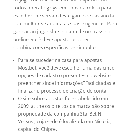
todos operating system tipos da roleta para
escolher the versão deste game de cassino la
cual melhor se adapta às suas exigências. Para
ganhar ao jogar slots no ano de um cassino
on-line, você deve apostar e obter
combinações específicas de símbolos.
Para se suceder na casa para apostas
Mostbet, você deve escolher uma das cinco
opções de cadastro presentes no website,
preencher since informações” “solicitadas e
finalizar u processo de criação de conta.
O site sobre apostas foi estabelecido em
2009, at the os direitos da marca são sobre
propriedade da companhia StarBet N.
Versus., cuja sede é localizada em Nicósia,
capital do Chipre.