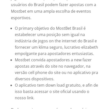
usuários do Brasil podem fazer apostas com a
Mostbet em uma ampla escolha de eventos
esportivos.
O primary objetivo do MostBet Brasil é
estabelecer uma posição sem igual na
indústria de jogos on the internet do Brasil e
fornecer um klima seguro, lucrativo elizabeth
empolgante para apostadores entusiastas.
Mostbet convida apostadores a new fazer
apostas através do site no navegador, na
versão cell phone do site ou no aplicativo pra
diversos dispositivos.
O aplicativo tem down load gratuito, e afin de
isso basta acessar o site oficial usando o
nosso link.