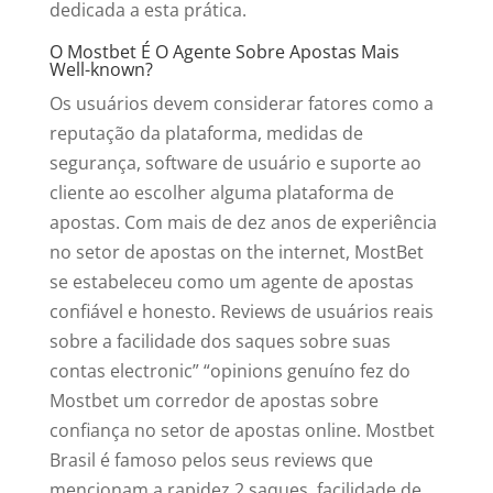
dedicada a esta prática.
O Mostbet É O Agente Sobre Apostas Mais
Well-known?
Os usuários devem considerar fatores como a
reputação da plataforma, medidas de
segurança, software de usuário e suporte ao
cliente ao escolher alguma plataforma de
apostas. Com mais de dez anos de experiência
no setor de apostas on the internet, MostBet
se estabeleceu como um agente de apostas
confiável e honesto. Reviews de usuários reais
sobre a facilidade dos saques sobre suas
contas electronic” “opinions genuíno fez do
Mostbet um corredor de apostas sobre
confiança no setor de apostas online. Mostbet
Brasil é famoso pelos seus reviews que
mencionam a rapidez 2 saques, facilidade de