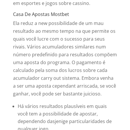
em esportes e jogos sobre cassino.
Casa De Apostas Mostbet
Ela reduz a new possibilidade de um mau
resultado ao mesmo tempo na que permite os
quais você lucre com o sucesso para seus
rivais. Vários acumuladores similares num
número predefinido para resultados compõem
uma aposta do programa. O pagamento é
calculado pela soma dos lucros sobre cada
acumulador carry out sistema. Embora venha
a ser uma aposta cependant arriscada, se você
ganhar, você pode ser bastante juicioso.
Há vários resultados plausíveis em quais
você tem a possibilidade de apostar,
dependendo dasjenige particularidades de
qualquer jogo.