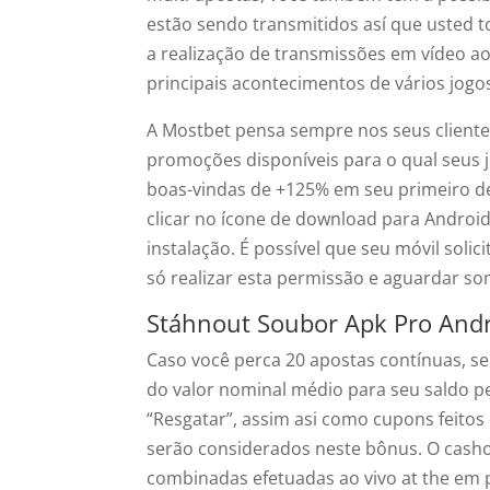
estão sendo transmitidos así que usted t
a realização de transmissões em vídeo 
principais acontecimentos de vários jogo
A Mostbet pensa sempre nos seus cliente
promoções disponíveis para o qual seus 
boas-vindas de +125% em seu primeiro dep
clicar no ícone de download para Androi
instalação. É possível que seu móvil solic
só realizar esta permissão e aguardar som
Stáhnout Soubor Apk Pro And
Caso você perca 20 apostas contínuas, s
do valor nominal médio para seu saldo p
“Resgatar”, assim asi como cupons feito
serão considerados neste bônus. O cashou
combinadas efetuadas ao vivo at the em