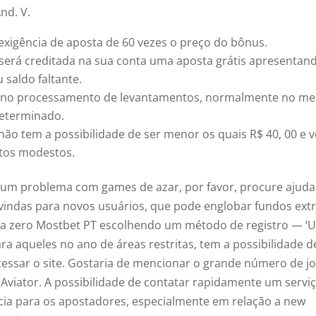
nd. V.
 exigência de aposta de 60 vezes o preço do bônus.
 será creditada na sua conta uma aposta grátis apresentan
saldo faltante.
ia no processamento de levantamentos, normalmente no me
eterminado.
 não tem a possibilidade de ser menor os quais R$ 40, 00 e 
ntos modestos.
 um problema com games de azar, por favor, procure ajuda
-vindas para novos usuários, que pode englobar fundos ext
ura zero Mostbet PT escolhendo um método de registro — ‘
 Para aqueles no ano de áreas restritas, tem a possibilidade d
acessar o site. Gostaria de mencionar o grande número de j
Aviator. A possibilidade de contatar rapidamente um servi
cia para os apostadores, especialmente em relação a new