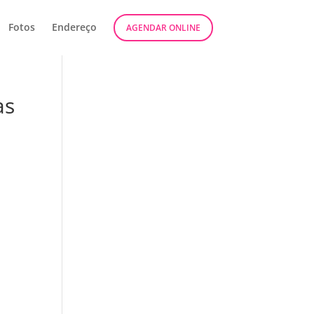
Fotos
Endereço
AGENDAR ONLINE
as