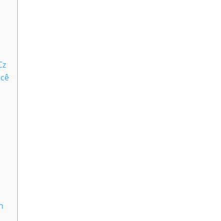
Cz
ocê
n