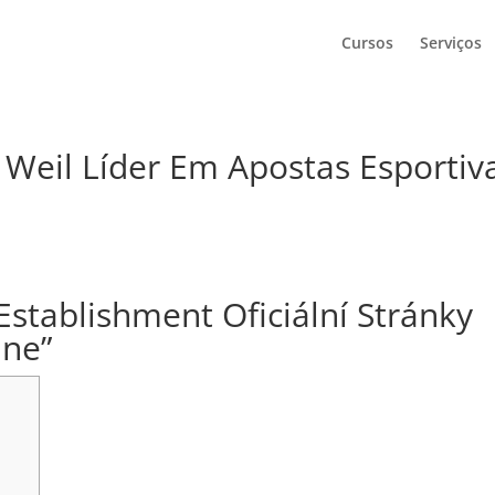
Cursos
Serviços
l Weil Líder Em Apostas Esportiv
stablishment Oficiální Stránky
ine”