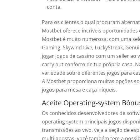
conta.
Para os clientes o qual procuram alterna
Mostbet oferece incríveis oportunidades 
Mostbet é muito numerosa, com uma sele
Gaming, Skywind Live, LuckyStreak, Genui
jogar jogos de cassino com um seller ao v
carry out conforto de tua própria casa. 
variedade sobre diferentes jogos para cas
A Mostbet proporciona muitas opções sobr
jogos para mesa e caça-níqueis.
Aceite Operating-system Bônu
Os conhecidos desenvolvedores de softwa
operating system principais jogos dispo
transmissões ao vivo, veja a seção de es
multi-apostas, você também tem a possib