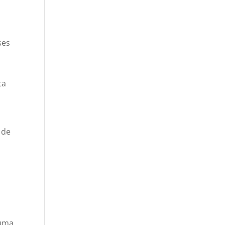
ses
ta
 de
 uma