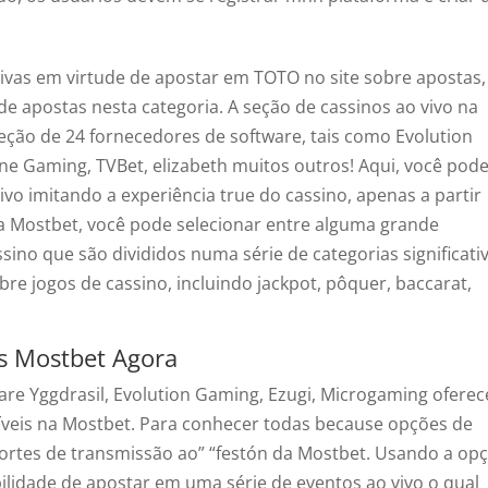
tivas em virtude de apostar em TOTO no site sobre apostas,
de apostas nesta categoria. A seção de cassinos ao vivo na
ção de 24 fornecedores de software, tais como Evolution
ne Gaming, TVBet, elizabeth muitos outros! Aqui, você pod
ivo imitando a experiência true do cassino, apenas a partir
Na Mostbet, você pode selecionar entre alguma grande
sino que são divididos numa série de categorias significativ
e jogos de cassino, incluindo jackpot, pôquer, baccarat,
s Mostbet Agora
re Yggdrasil, Evolution Gaming, Ezugi, Microgaming ofere
níveis na Mostbet. Para conhecer todas because opções de
portes de transmissão ao” “festón da Mostbet. Usando a op
ilidade de apostar em uma série de eventos ao vivo o qual