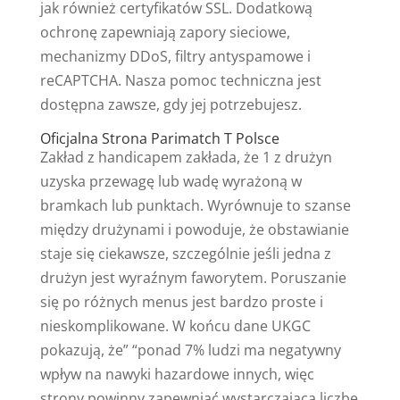
jak również certyfikatów SSL. Dodatkową
ochronę zapewniają zapory sieciowe,
mechanizmy DDoS, filtry antyspamowe i
reCAPTCHA. Nasza pomoc techniczna jest
dostępna zawsze, gdy jej potrzebujesz.
Oficjalna Strona Parimatch T Polsce
Zakład z handicapem zakłada, że 1 z drużyn
uzyska przewagę lub wadę wyrażoną w
bramkach lub punktach. Wyrównuje to szanse
między drużynami i powoduje, że obstawianie
staje się ciekawsze, szczególnie jeśli jedna z
drużyn jest wyraźnym faworytem. Poruszanie
się po różnych menus jest bardzo proste i
nieskomplikowane. W końcu dane UKGC
pokazują, że” “ponad 7% ludzi ma negatywny
wpływ na nawyki hazardowe innych, więc
strony powinny zapewniać wystarczającą liczbę