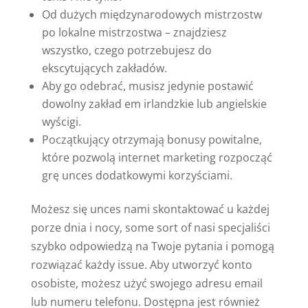
Od dużych międzynarodowych mistrzostw
po lokalne mistrzostwa – znajdziesz
wszystko, czego potrzebujesz do
ekscytujących zakładów.
Aby go odebrać, musisz jedynie postawić
dowolny zakład em irlandzkie lub angielskie
wyścigi.
Początkujący otrzymają bonusy powitalne,
które pozwolą internet marketing rozpocząć
grę unces dodatkowymi korzyściami.
Możesz się unces nami skontaktować u każdej
porze dnia i nocy, some sort of nasi specjaliści
szybko odpowiedzą na Twoje pytania i pomogą
rozwiązać każdy issue. Aby utworzyć konto
osobiste, możesz użyć swojego adresu email
lub numeru telefonu. Dostępna jest również