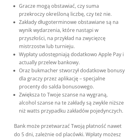
Gracze mogą obstawiać, czy suma
przekroczy określoną liczbę, czy też nie.
Zakłady długoterminowe obstawiane są na
wynik wydarzenia, które nastąpi w
przyszłości, na przykład na zwycięzcę
mistrzostw lub turnieju.
Wypłaty udostępniają dodatkowo Apple Pay i
actually przelew bankowy.
Oraz bukmacher stworzył dodatkowe bonusy
dla graczy przez aplikację – specjalne
procenty do salda bonusowego.
Zwiększa to Twoje szanse na wygraną,
alcohol szanse na te zakłady są zwykle niższe
niż watts przypadku zakładów pojedynczych.
Bank może przetwarzać Twoją płatność nawet
do 5 dni, zależnie od placówki. Wpłaty możesz