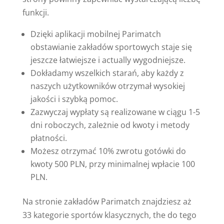
funkcji.
Dzięki aplikacji mobilnej Parimatch
obstawianie zakładów sportowych staje się
jeszcze łatwiejsze i actually wygodniejsze.
Dokładamy wszelkich starań, aby każdy z
naszych użytkowników otrzymał wysokiej
jakości i szybką pomoc.
Zazwyczaj wypłaty są realizowane w ciągu 1-5
dni roboczych, zależnie od kwoty i metody
płatności.
Możesz otrzymać 10% zwrotu gotówki do
kwoty 500 PLN, przy minimalnej wpłacie 100
PLN.
Na stronie zakładów Parimatch znajdziesz aż
33 kategorie sportów klasycznych, the do tego