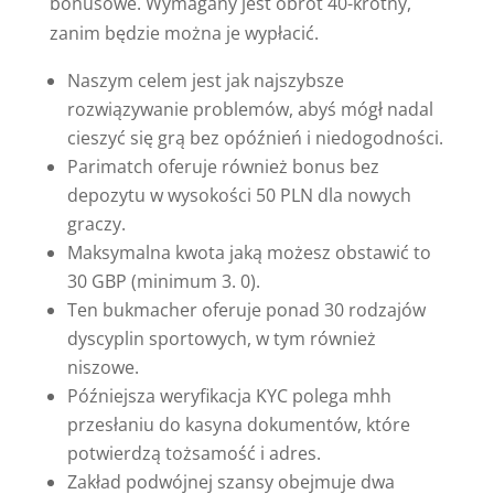
bonusowe. Wymagany jest obrót 40-krotny,
zanim będzie można je wypłacić.
Naszym celem jest jak najszybsze
rozwiązywanie problemów, abyś mógł nadal
cieszyć się grą bez opóźnień i niedogodności.
Parimatch oferuje również bonus bez
depozytu w wysokości 50 PLN dla nowych
graczy.
Maksymalna kwota jaką możesz obstawić to
30 GBP (minimum 3. 0).
Ten bukmacher oferuje ponad 30 rodzajów
dyscyplin sportowych, w tym również
niszowe.
Późniejsza weryfikacja KYC polega mhh
przesłaniu do kasyna dokumentów, które
potwierdzą tożsamość i adres.
Zakład podwójnej szansy obejmuje dwa