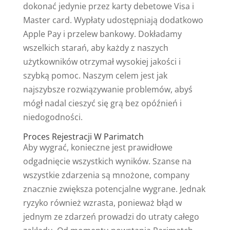
dokonać jedynie przez karty debetowe Visa i
Master card. Wypłaty udostępniają dodatkowo
Apple Pay i przelew bankowy. Dokładamy
wszelkich starań, aby każdy z naszych
użytkowników otrzymał wysokiej jakości i
szybką pomoc. Naszym celem jest jak
najszybsze rozwiązywanie problemów, abyś
mógł nadal cieszyć się grą bez opóźnień i
niedogodności.
Proces Rejestracji W Parimatch
Aby wygrać, konieczne jest prawidłowe
odgadnięcie wszystkich wyników. Szanse na
wszystkie zdarzenia są mnożone, company
znacznie zwiększa potencjalne wygrane. Jednak
ryzyko również wzrasta, ponieważ błąd w
jednym ze zdarzeń prowadzi do utraty całego