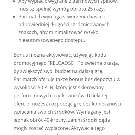
Aby wypłacić wygrane z darmowych spinów,
musisz spełnić wymóg obrotu 25 razy.
Parimatch wymaga stworzenia hasła o
odpowiedniej długości i zróżnicowanych
znakach, aby minimalizować ryzyko
nieautoryzowanego dostępu.
Bonus można aktywować, używając kodu
promocyjnego “RELOAD50”. To świetna okazja,
by zwiększyć swój budżet na dalszą grę.
Parimatch oferuje także bonus bez depozytu w
wysokości 50 PLN, który jest skierowany
perform nowych użytkowników. Dzięki tej
ofercie możesz rozpocząć grę bez konieczności
wpłacania swoich środków. Wymagany jest
jednak obrót 40-krotny, zanim środki będą
mogły zostać wypłacone. Aktywacja tego