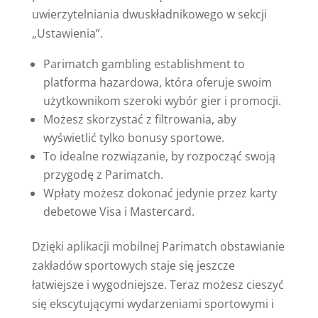
uwierzytelniania dwuskładnikowego w sekcji
„Ustawienia”.
Parimatch gambling establishment to
platforma hazardowa, która oferuje swoim
użytkownikom szeroki wybór gier i promocji.
Możesz skorzystać z filtrowania, aby
wyświetlić tylko bonusy sportowe.
To idealne rozwiązanie, by rozpocząć swoją
przygodę z Parimatch.
Wpłaty możesz dokonać jedynie przez karty
debetowe Visa i Mastercard.
Dzięki aplikacji mobilnej Parimatch obstawianie
zakładów sportowych staje się jeszcze
łatwiejsze i wygodniejsze. Teraz możesz cieszyć
się ekscytującymi wydarzeniami sportowymi i