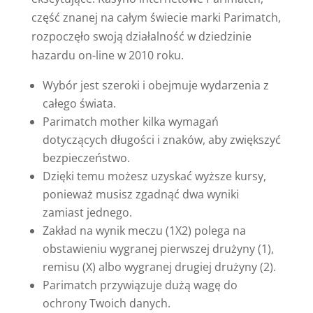
część znanej na całym świecie marki Parimatch,
rozpoczęło swoją działalność w dziedzinie
hazardu on-line w 2010 roku.
Wybór jest szeroki i obejmuje wydarzenia z
całego świata.
Parimatch mother kilka wymagań
dotyczących długości i znaków, aby zwiększyć
bezpieczeństwo.
Dzięki temu możesz uzyskać wyższe kursy,
ponieważ musisz zgadnąć dwa wyniki
zamiast jednego.
Zakład na wynik meczu (1X2) polega na
obstawieniu wygranej pierwszej drużyny (1),
remisu (X) albo wygranej drugiej drużyny (2).
Parimatch przywiązuje dużą wagę do
ochrony Twoich danych.