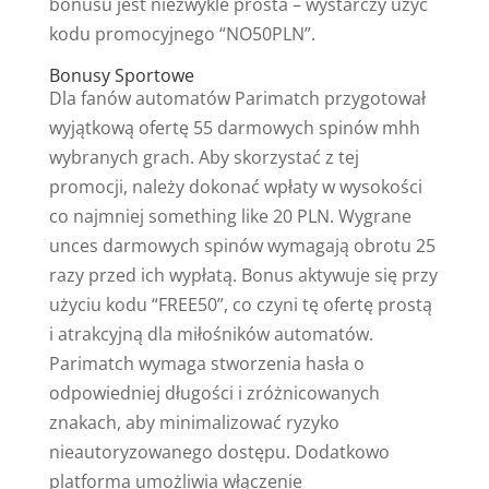
bonusu jest niezwykle prosta – wystarczy użyć
kodu promocyjnego “NO50PLN”.
Bonusy Sportowe
Dla fanów automatów Parimatch przygotował
wyjątkową ofertę 55 darmowych spinów mhh
wybranych grach. Aby skorzystać z tej
promocji, należy dokonać wpłaty w wysokości
co najmniej something like 20 PLN. Wygrane
unces darmowych spinów wymagają obrotu 25
razy przed ich wypłatą. Bonus aktywuje się przy
użyciu kodu “FREE50”, co czyni tę ofertę prostą
i atrakcyjną dla miłośników automatów.
Parimatch wymaga stworzenia hasła o
odpowiedniej długości i zróżnicowanych
znakach, aby minimalizować ryzyko
nieautoryzowanego dostępu. Dodatkowo
platforma umożliwia włączenie