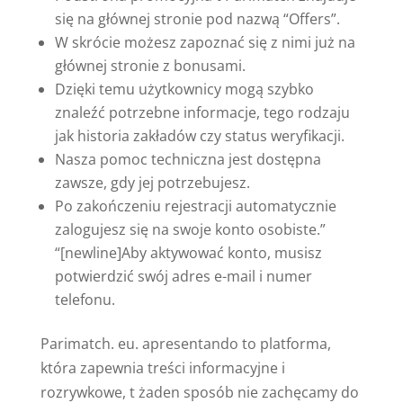
się na głównej stronie pod nazwą “Offers”.
W skrócie możesz zapoznać się z nimi już na
głównej stronie z bonusami.
Dzięki temu użytkownicy mogą szybko
znaleźć potrzebne informacje, tego rodzaju
jak historia zakładów czy status weryfikacji.
Nasza pomoc techniczna jest dostępna
zawsze, gdy jej potrzebujesz.
Po zakończeniu rejestracji automatycznie
zalogujesz się na swoje konto osobiste.”
“[newline]Aby aktywować konto, musisz
potwierdzić swój adres e-mail i numer
telefonu.
Parimatch. eu. apresentando to platforma,
która zapewnia treści informacyjne i
rozrywkowe, t żaden sposób nie zachęcamy do