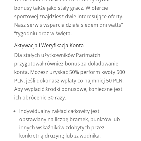
bonusy także jako stały gracz. W ofercie
sportowej znajdziesz dwie interesujące oferty.
Nasz serwis wsparcia działa siedem dni watts”
“tygodniu oraz w święta.
Aktywacja I Weryfikacja Konta
Dla stałych użytkowników Parimatch
przygotował również bonus za doładowanie
konta. Możesz uzyskać 50% perform kwoty 500
PLN, jeśli dokonasz wpłaty co najmniej 50 PLN.
Aby wypłacić środki bonusowe, konieczne jest
ich obrócenie 30 razy.
Indywidualny zakład całkowity jest
obstawiany na liczbę bramek, punktów lub
innych wskaźników zdobytych przez
konkretną drużynę lub zawodnika.