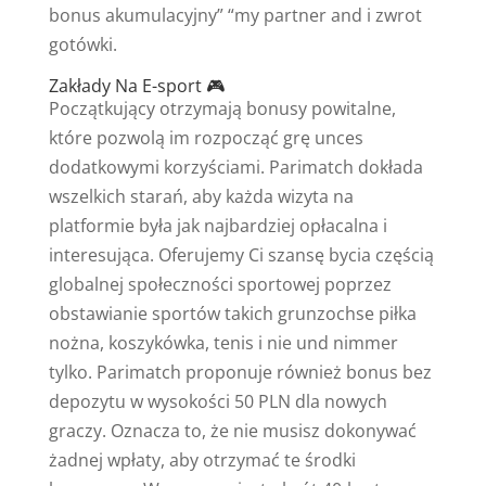
bonus akumulacyjny” “my partner and i zwrot
gotówki.
Zakłady Na E-sport 🎮
Początkujący otrzymają bonusy powitalne,
które pozwolą im rozpocząć grę unces
dodatkowymi korzyściami. Parimatch dokłada
wszelkich starań, aby każda wizyta na
platformie była jak najbardziej opłacalna i
interesująca. Oferujemy Ci szansę bycia częścią
globalnej społeczności sportowej poprzez
obstawianie sportów takich grunzochse piłka
nożna, koszykówka, tenis i nie und nimmer
tylko. Parimatch proponuje również bonus bez
depozytu w wysokości 50 PLN dla nowych
graczy. Oznacza to, że nie musisz dokonywać
żadnej wpłaty, aby otrzymać te środki