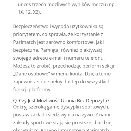
unces trzech możliwych wyników meczu (np.
1X, 12, X2).
Bezpieczeństwo i wygoda użytkownika są
priorytetem, co sprawia, że korzystanie z
Parimatch jest zarówno komfortowe, jak i
bezpieczne. Pamiętaj również o aktywacji
swojego adresu e-mail i numeru telefonu.
Możesz to zrobić, przechodząc perform sekcji
„Dane osobowe” w menu konta. Dzięki temu
zapewnisz sobie pełny dostęp do wszystkich
funkcji platformy.
Q: Czy Jest Możliwość Grania Bez Depozytu?
Odkryj szeroką gamę dyscyplin sportowych,
postaw zakład i śledź wyniki na żywo. Z nami
zakłady sportowe stają się prostsze i bardziej
ekscytujące. Kasyno internetowe Parimatch,