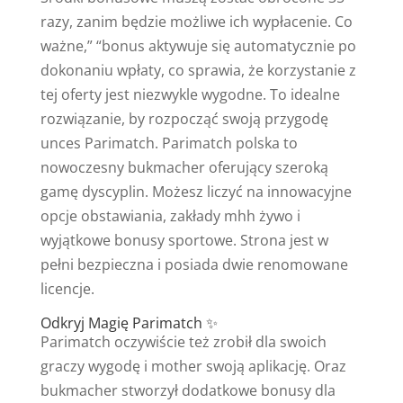
razy, zanim będzie możliwe ich wypłacenie. Co
ważne,” “bonus aktywuje się automatycznie po
dokonaniu wpłaty, co sprawia, że korzystanie z
tej oferty jest niezwykle wygodne. To idealne
rozwiązanie, by rozpocząć swoją przygodę
unces Parimatch. Parimatch polska to
nowoczesny bukmacher oferujący szeroką
gamę dyscyplin. Możesz liczyć na innowacyjne
opcje obstawiania, zakłady mhh żywo i
wyjątkowe bonusy sportowe. Strona jest w
pełni bezpieczna i posiada dwie renomowane
licencje.
Odkryj Magię Parimatch ✨
Parimatch oczywiście też zrobił dla swoich
graczy wygodę i mother swoją aplikację. Oraz
bukmacher stworzył dodatkowe bonusy dla