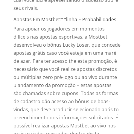
cual você lucre apresentando o sucesso sobre
seus rivais.
Apostas Em Mostbet:” “linha E Probabilidades
Para apoiar os jogadores em momentos
difíceis nas apostas esportivas, a Mostbet
desenvolveu o bônus Lucky Loser, que concede
apostas grátis caso você esteja em uma maré
de azar. Para ter acesso the esta promoção, é
necessário que você realize apostas discretos
ou múltiplas zero pré-jogo ou ao vivo durante
u andamento da promoção – estas apostas
são chamadas sobre cupons. Todas as formas
de cadastro dão acesso ao bônus de boas-
vindas, que deve producir selecionado após to
preenchimento dos informações solicitados. É
possível realizar apostas Mostbet ao vivo nos
mais variados mercados dentro desta