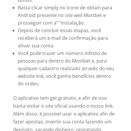
bônus.
Basta clicar simply no ícone de obtain para
Android presente no site weil Mostbet e
prosseguir com a” “instalação.
Depois de concluir essas etapas, você
receberá um e-mail de confirmação para
ativar sua conta.
Você pode trazer um número infinito de
pessoas para dentro do Mostbet e, para
qualquer cadastro realizado através do seu
website link, você ganha benefícios dentro
do orden.
O aplicativo tem get gratuito, e afin de isso
basta visitar o site oficial usando o nosso link.
Além disso, é possível usar o aplicativo afin de
fazer apostas, invertir sua conta fazendo um
depósito, sacando dinheiro, resgatando