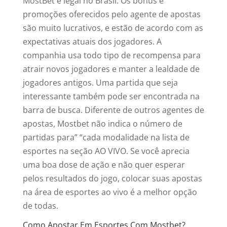
MostBet é legal no Brasil. Os bónus e
promoções oferecidos pelo agente de apostas
são muito lucrativos, e estão de acordo com as
expectativas atuais dos jogadores. A
companhia usa todo tipo de recompensa para
atrair novos jogadores e manter a lealdade de
jogadores antigos. Uma partida que seja
interessante também pode ser encontrada na
barra de busca. Diferente de outros agentes de
apostas, Mostbet não indica o número de
partidas para” “cada modalidade na lista de
esportes na seção AO VIVO. Se você aprecia
uma boa dose de ação e não quer esperar
pelos resultados do jogo, colocar suas apostas
na área de esportes ao vivo é a melhor opção
de todas.
Como Apostar Em Esportes Com Mostbet?