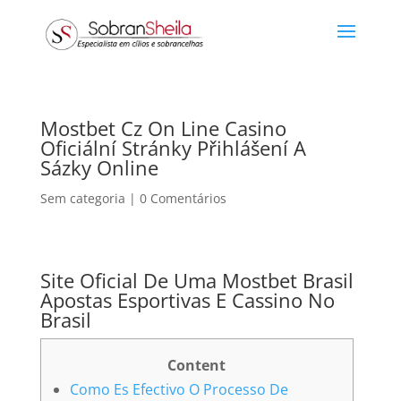
Mostbet Cz On Line Casino
Oficiální Stránky Přihlášení A
Sázky Online
Sem categoria
|
0 Comentários
Site Oficial De Uma Mostbet Brasil
Apostas Esportivas E Cassino No
Brasil
Content
Como Es Efectivo O Processo De