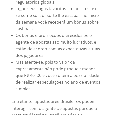
regulatórios globais.
Jogue seus jogos favoritos em nosso site e,
se some sort of sorte lhe escapar, no início
da semana você receberá um bônus sobre
cashback.
Os bónus e promoções oferecidos pelo
agente de apostas são muito lucrativos, e
estão de acordo com as expectativas atuais
dos jogadores.
Mas atente-se, pois to valor da
expresamente não pode producir menor
que R$ 40, 00 e você só tem a possibilidade
de realizar especulações no ano de eventos
simples.
Entretanto, apostadores Brasileiros podem
interagir com o agente de apostas porque o