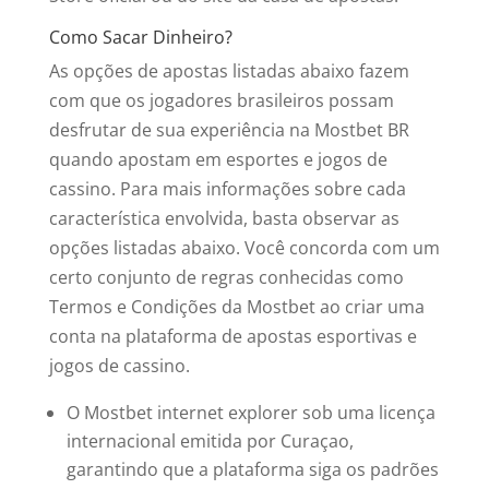
Como Sacar Dinheiro?
As opções de apostas listadas abaixo fazem
com que os jogadores brasileiros possam
desfrutar de sua experiência na Mostbet BR
quando apostam em esportes e jogos de
cassino. Para mais informações sobre cada
característica envolvida, basta observar as
opções listadas abaixo. Você concorda com um
certo conjunto de regras conhecidas como
Termos e Condições da Mostbet ao criar uma
conta na plataforma de apostas esportivas e
jogos de cassino.
O Mostbet internet explorer sob uma licença
internacional emitida por Curaçao,
garantindo que a plataforma siga os padrões