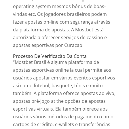
operating system mesmos bônus de boas-
vindas etc. Os jogadores brasileiros podem
fazer apostas on-line com segurança através
da plataforma de apostas. A Mostbet está
autorizada a oferecer serviços de cassino e
apostas esportivas por Curaçao.
Processo De Verificação Da Conta
“Mostbet Brasil é alguma plataforma de
apostas esportivas online la cual permite aos
usuários apostar em vários eventos esportivos
asi como futebol, basquete, tênis e muito
também. A plataforma oferece apostas ao vivo,
apostas pré-jogo at the opções de apostas
esportivas virtuais. Ela também oferece aos
usuários vários métodos de pagamento como
cartões de crédito, e-wallets e transferências