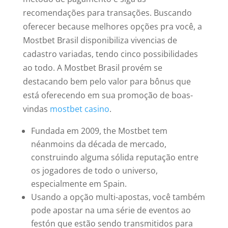
recomendações para transações. Buscando
oferecer because melhores opções pra você, a
Mostbet Brasil disponibiliza vivencias de
cadastro variadas, tendo cinco possibilidades
ao todo. A Mostbet Brasil provém se
destacando bem pelo valor para bônus que
está oferecendo em sua promoção de boas-
vindas
mostbet casino
.
Fundada em 2009, the Mostbet tem
néanmoins da década de mercado,
construindo alguma sólida reputação entre
os jogadores de todo o universo,
especialmente em Spain.
Usando a opção multi-apostas, você também
pode apostar na uma série de eventos ao
festón que estão sendo transmitidos para