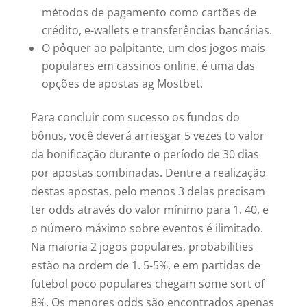
métodos de pagamento como cartões de
crédito, e-wallets e transferências bancárias.
O pôquer ao palpitante, um dos jogos mais
populares em cassinos online, é uma das
opções de apostas ag Mostbet.
Para concluir com sucesso os fundos do
bônus, você deverá arriesgar 5 vezes to valor
da bonificação durante o período de 30 dias
por apostas combinadas. Dentre a realização
destas apostas, pelo menos 3 delas precisam
ter odds através do valor mínimo para 1. 40, e
o número máximo sobre eventos é ilimitado.
Na maioria 2 jogos populares, probabilities
estão na ordem de 1. 5-5%, e em partidas de
futebol poco populares chegam some sort of
8%. Os menores odds são encontrados apenas