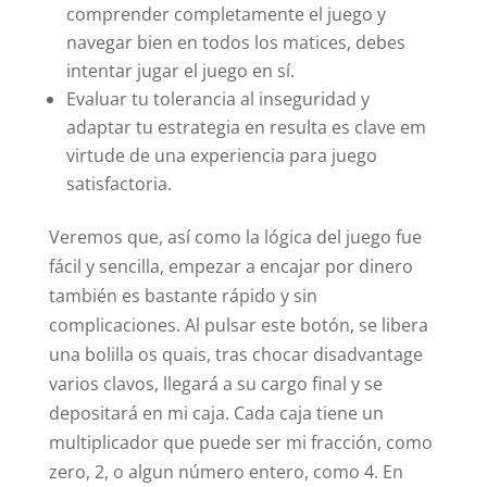
comprender completamente el juego y
navegar bien en todos los matices, debes
intentar jugar el juego en sí.
Evaluar tu tolerancia al inseguridad y
adaptar tu estrategia en resulta es clave em
virtude de una experiencia para juego
satisfactoria.
Veremos que, así como la lógica del juego fue
fácil y sencilla, empezar a encajar por dinero
también es bastante rápido y sin
complicaciones. Al pulsar este botón, se libera
una bolilla os quais, tras chocar disadvantage
varios clavos, llegará a su cargo final y se
depositará en mi caja. Cada caja tiene un
multiplicador que puede ser mi fracción, como
zero, 2, o algun número entero, como 4. En