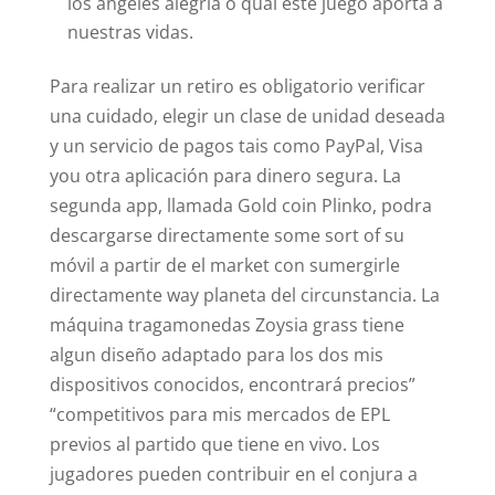
los angeles alegría o qual este juego aporta a
nuestras vidas.
Para realizar un retiro es obligatorio verificar
una cuidado, elegir un clase de unidad deseada
y un servicio de pagos tais como PayPal, Visa
you otra aplicación para dinero segura. La
segunda app, llamada Gold coin Plinko, podra
descargarse directamente some sort of su
móvil a partir de el market con sumergirle
directamente way planeta del circunstancia. La
máquina tragamonedas Zoysia grass tiene
algun diseño adaptado para los dos mis
dispositivos conocidos, encontrará precios”
“competitivos para mis mercados de EPL
previos al partido que tiene en vivo. Los
jugadores pueden contribuir en el conjura a