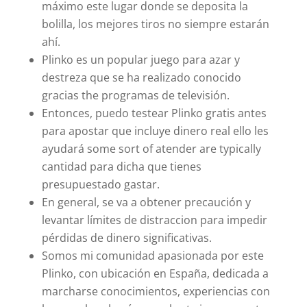
máximo este lugar donde se deposita la
bolilla, los mejores tiros no siempre estarán
ahí.
Plinko es un popular juego para azar y
destreza que se ha realizado conocido
gracias the programas de televisión.
Entonces, puedo testear Plinko gratis antes
para apostar que incluye dinero real ello les
ayudará some sort of atender are typically
cantidad para dicha que tienes
presupuestado gastar.
En general, se va a obtener precaución y
levantar límites de distraccion para impedir
pérdidas de dinero significativas.
Somos mi comunidad apasionada por este
Plinko, con ubicación en España, dedicada a
marcharse conocimientos, experiencias con