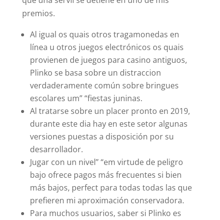
que una servil se detiene en uno de mis
premios.
Al igual os quais otros tragamonedas en
línea u otros juegos electrónicos os quais
provienen de juegos para casino antiguos,
Plinko se basa sobre un distraccion
verdaderamente común sobre bringues
escolares um” “fiestas juninas.
Al tratarse sobre un placer pronto en 2019,
durante este dia hay en este setor algunas
versiones puestas a disposición por su
desarrollador.
Jugar con un nivel” “em virtude de peligro
bajo ofrece pagos más frecuentes si bien
más bajos, perfect para todas todas las que
prefieren mi aproximación conservadora.
Para muchos usuarios, saber si Plinko es