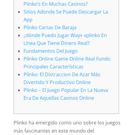
Plinko’s En Muchas Casinos?
Sitios Adonde Se Puede Descargar La
App
Plinko Cartas De Baraja
¿dónde Puedo Jugar Way» «plinko En
Línea Que Tiene Dinero Real?
Fundamentos Del Juego
Plinko Online Game Online Real Funds:
Principales Características
Plinko: El Distraccion De Azar Más
Divertido Y Productivo Online
Plinko – El Juego Popular En La Nueva
Era De Aquellas Casinos Online
Plinko ha emergido como uno sobre los juegos
más fascinantes en este mundo del