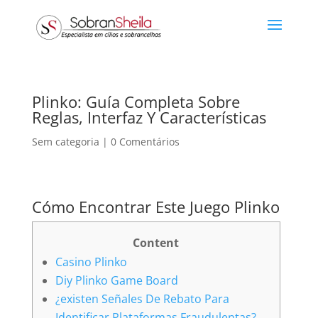
Plinko: Guía Completa Sobre
Reglas, Interfaz Y Características
Sem categoria
|
0 Comentários
Cómo Encontrar Este Juego Plinko
Content
Casino Plinko
Diy Plinko Game Board
¿existen Señales De Rebato Para
Identificar Plataformas Fraudulentas?