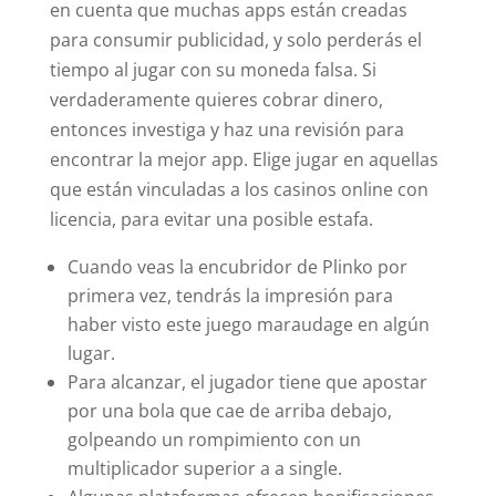
en cuenta que muchas apps están creadas
para consumir publicidad, y solo perderás el
tiempo al jugar con su moneda falsa. Si
verdaderamente quieres cobrar dinero,
entonces investiga y haz una revisión para
encontrar la mejor app. Elige jugar en aquellas
que están vinculadas a los casinos online con
licencia, para evitar una posible estafa.
Cuando veas la encubridor de Plinko por
primera vez, tendrás la impresión para
haber visto este juego maraudage en algún
lugar.
Para alcanzar, el jugador tiene que apostar
por una bola que cae de arriba debajo,
golpeando un rompimiento con un
multiplicador superior a a single.