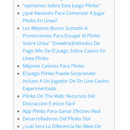
“opiniones Sobre Este Juego Plinko”
¿qué Necesito Para Comenzar A Jugar
Plinko En Línea?
Los Mejores Bonos Sumado A
Promociones Para Encajar Al Plinko
Sobre Línea” “[newline]métodos De
Pago Afin De El Juego Sobre Casino En
Línea Plinko
Mejores Casinos Para Plinko
El Juego Plinko Puede Sorprender
Incluso A Un Jugador De On Line Casino
Experimentado
Plinko On The Web: Recursos Del
Distraccion E Inicio Fácil
App Plinko Para Ganar Efectivo Real
Desarrolladores Del Plinko Slot
¿cuál Sera La Diferencia No Meio De