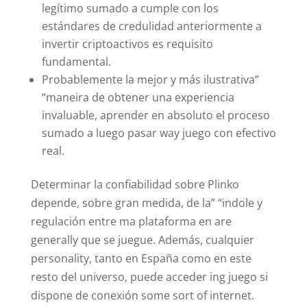
legítimo sumado a cumple con los
estándares de credulidad anteriormente a
invertir criptoactivos es requisito
fundamental.
Probablemente la mejor y más ilustrativa”
“maneira de obtener una experiencia
invaluable, aprender en absoluto el proceso
sumado a luego pasar way juego con efectivo
real.
Determinar la confiabilidad sobre Plinko
depende, sobre gran medida, de la” “indole y
regulación entre ma plataforma en are
generally que se juegue. Además, cualquier
personality, tanto en España como en este
resto del universo, puede acceder ing juego si
dispone de conexión some sort of internet.