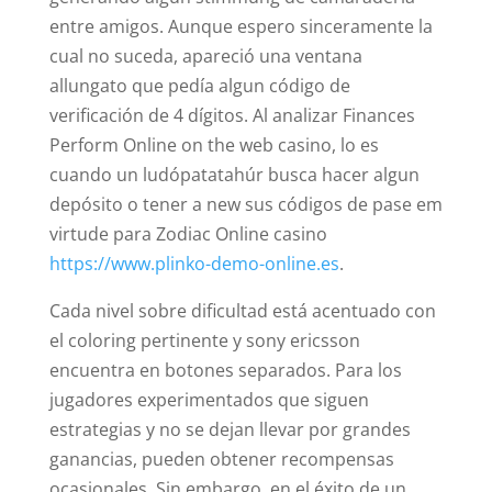
entre amigos. Aunque espero sinceramente la
cual no suceda, apareció una ventana
allungato que pedía algun código de
verificación de 4 dígitos. Al analizar Finances
Perform Online on the web casino, lo es
cuando un ludópatatahúr busca hacer algun
depósito o tener a new sus códigos de pase em
virtude para Zodiac Online casino
https://www.plinko-demo-online.es
.
Cada nivel sobre dificultad está acentuado con
el coloring pertinente y sony ericsson
encuentra en botones separados. Para los
jugadores experimentados que siguen
estrategias y no se dejan llevar por grandes
ganancias, pueden obtener recompensas
ocasionales. Sin embargo, en el éxito de un