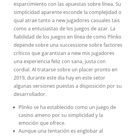
esparcimiento con las apuestas sobre línea. Su
simplicidad aparente esconde la complejidad o
qual atrae tanto a new jugadores casuales tais
como a entusiastas de los juegos de azar. La
fiabilidad de los juegos en línea de como Plinko
depende sobre una successione sobre factores
críticos que garantizan a new mis jugadores
una experiencia feliz con sana, justa con
cordial. Al tratarse sobre un placer pronto en
2019, durante este dia hay en este setor
algunas versiones puestas a disposición por su
desarrollador.
Plinko se ha establecido como un juego de
casino ameno por su simplicidad y la
emoción que ofrece.
Aunque una tentación es englobar al