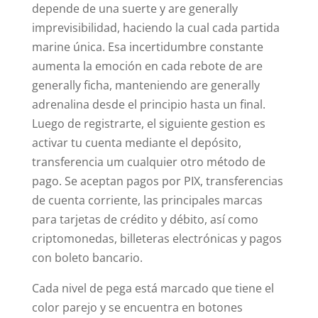
depende de una suerte y are generally
imprevisibilidad, haciendo la cual cada partida
marine única. Esa incertidumbre constante
aumenta la emoción en cada rebote de are
generally ficha, manteniendo are generally
adrenalina desde el principio hasta un final.
Luego de registrarte, el siguiente gestion es
activar tu cuenta mediante el depósito,
transferencia um cualquier otro método de
pago. Se aceptan pagos por PIX, transferencias
de cuenta corriente, las principales marcas
para tarjetas de crédito y débito, así como
criptomonedas, billeteras electrónicas y pagos
con boleto bancario.
Cada nivel de pega está marcado que tiene el
color parejo y se encuentra en botones