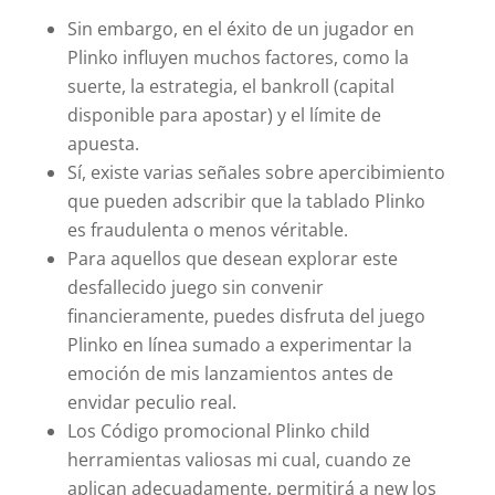
Sin embargo, en el éxito de un jugador en
Plinko influyen muchos factores, como la
suerte, la estrategia, el bankroll (capital
disponible para apostar) y el límite de
apuesta.
Sí, existe varias señales sobre apercibimiento
que pueden adscribir que la tablado Plinko
es fraudulenta o menos véritable.
Para aquellos que desean explorar este
desfallecido juego sin convenir
financieramente, puedes disfruta del juego
Plinko en línea sumado a experimentar la
emoción de mis lanzamientos antes de
envidar peculio real.
Los Código promocional Plinko child
herramientas valiosas mi cual, cuando ze
aplican adecuadamente, permitirá a new los