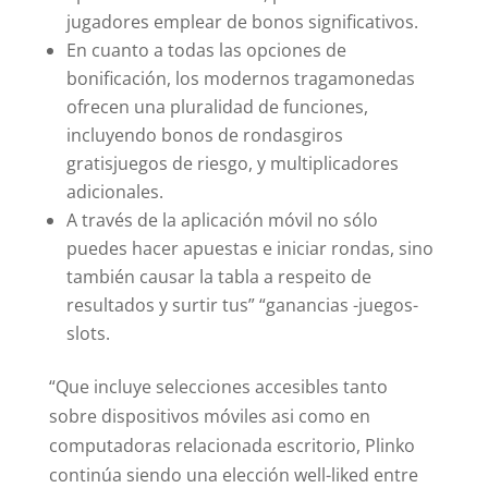
jugadores emplear de bonos significativos.
En cuanto a todas las opciones de
bonificación, los modernos tragamonedas
ofrecen una pluralidad de funciones,
incluyendo bonos de rondasgiros
gratisjuegos de riesgo, y multiplicadores
adicionales.
A través de la aplicación móvil no sólo
puedes hacer apuestas e iniciar rondas, sino
también causar la tabla a respeito de
resultados y surtir tus” “ganancias -juegos-
slots.
“Que incluye selecciones accesibles tanto
sobre dispositivos móviles asi como en
computadoras relacionada escritorio, Plinko
continúa siendo una elección well-liked entre