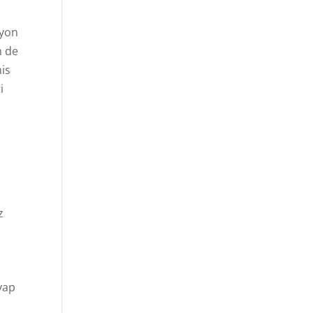
iyon
n de
his
i
z
evap