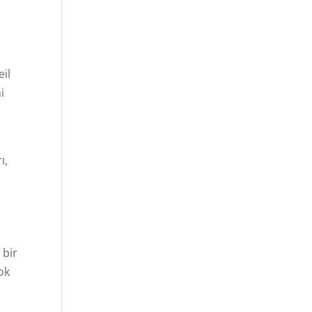
eil
i
ı,
 bir
ok