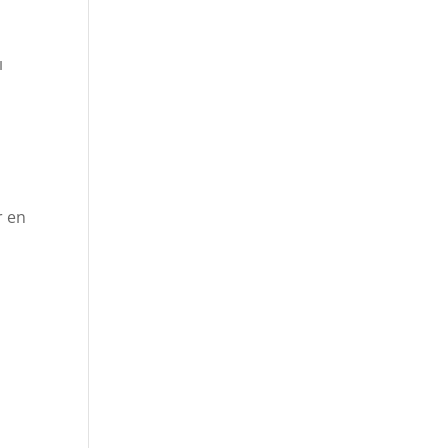
ı
r en
n