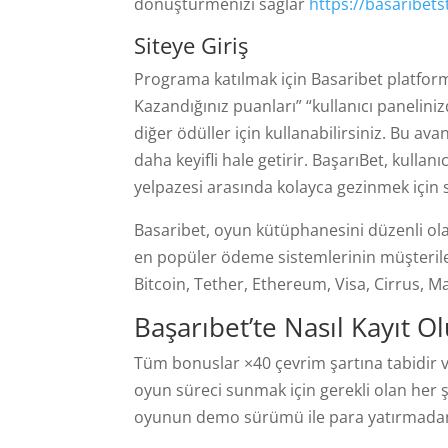
dönüştürmenizi sağlar
https://basaribet
Siteye Giriş
Programa katılmak için Basaribet platfor
Kazandığınız puanları” “kullanıcı paneliniz
diğer ödüller için kullanabilirsiniz. Bu a
daha keyifli hale getirir. BaşarıBet, kullan
yelpazesi arasında kolayca gezinmek için s
Basaribet, oyun kütüphanesini düzenli ola
en popüler ödeme sistemlerinin müşteril
Bitcoin, Tether, Ethereum, Visa, Cirrus, M
Başarıbet’te Nasıl Kayıt O
Tüm bonuslar ×40 çevrim şartına tabidir ve 
oyun süreci sunmak için gerekli olan her şe
oyunun demo sürümü ile para yatırmadan 