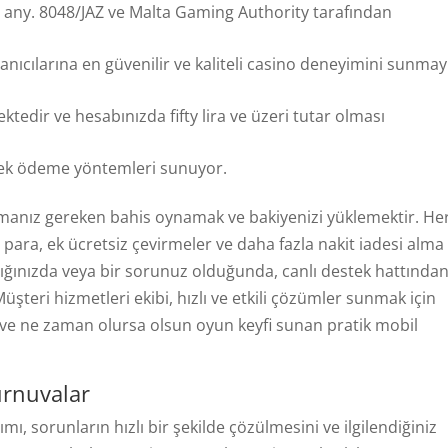
 any. 8048/JAZ ve Malta Gaming Authority tarafından
nıcılarına en güvenilir ve kaliteli casino deneyimini sunmay
edir ve hesabınızda fifty lira ve üzeri tutar olması
snek ödeme yöntemleri sunuyor.
manız gereken bahis oynamak ve bakiyenizi yüklemektir. He
para, ek ücretsiz çevirmeler ve daha fazla nakit iadesi alma
aştığınızda veya bir sorunuz olduğunda, canlı destek hattında
Müşteri hizmetleri ekibi, hızlı ve etkili çözümler sunmak için
e ve ne zaman olursa olsun oyun keyfi sunan pratik mobil
urnuvalar
mı, sorunların hızlı bir şekilde çözülmesini ve ilgilendiğiniz