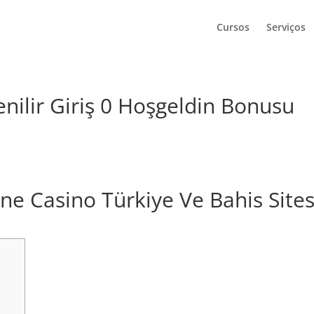
Cursos
Serviços
enilir Giriş 0 Hoşgeldin Bonusu
ne Casino Türkiye Ve Bahis Sitesi