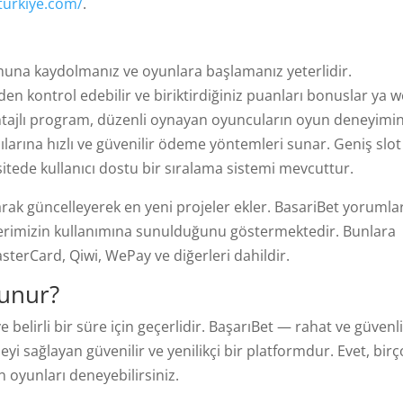
sturkiye.com/
.
muna kaydolmanız ve oyunlara başlamanız yeterlidir.
den kontrol edebilir ve biriktirdiğiniz puanları bonuslar ya w
vantajlı program, düzenli oynayan oyuncuların oyun deneyimin
ıcılarına hızlı ve güvenilir ödeme yöntemleri sunar. Geniş slot
itede kullanıcı dostu bir sıralama sistemi mevcuttur.
rak güncelleyerek en yeni projeler ekler. BasariBet yorumlar
erimizin kullanımına sunulduğunu göstermektedir. Bunlara
asterCard, Qiwi, WePay ve diğerleri dahildir.
lunur?
belirli bir süre için geçerlidir. BaşarıBet — rahat ve güvenli
yi sağlayan güvenilir ve yenilikçi bir platformdur. Evet, birç
oyunları deneyebilirsiniz.