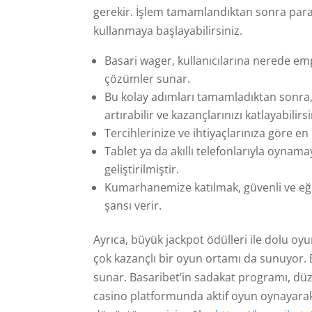
gerekir. İşlem tamamlandıktan sonra paranı
kullanmaya başlayabilirsiniz.
Basari wager, kullanıcılarına nerede e
çözümler sunar.
Bu kolay adımları tamamladıktan sonra, 
artırabilir ve kazançlarınızı katlayabilirsi
Tercihlerinize ve ihtiyaçlarınıza göre 
Tablet ya da akıllı telefonlarıyla oynam
geliştirilmiştir.
Kumarhanemize katılmak, güvenli ve eğl
şansı verir.
Ayrıca, büyük jackpot ödülleri ile dolu oyu
çok kazançlı bir oyun ortamı da sunuyor. 
sunar. Basaribet’in sadakat programı, düze
casino platformunda aktif oyun oynayara