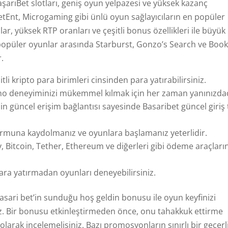
şarıBet slotları, geniş oyun yelpazesi ve yüksek kazanç
NetEnt, Microgaming gibi ünlü oyun sağlayıcıların en popüler
ar, yüksek RTP oranları ve çeşitli bonus özellikleri ile büyük
 popüler oyunlar arasında Starburst, Gonzo’s Search ve Boo
.
tli kripto para birimleri cinsinden para yatırabilirsiniz.
sino deneyiminizi mükemmel kılmak için her zaman yanınızdad
in güncel erişim bağlantısı sayesinde Basaribet güncel giriş
ormuna kaydolmanız ve oyunlara başlamanız yeterlidir.
 Bitcoin, Tether, Ethereum ve diğerleri gibi ödeme araçların
ra yatırmadan oyunları deneyebilirsiniz.
sari bet’in sunduğu hoş geldin bonusu ile oyun keyfinizi
siniz. Bir bonusu etkinleştirmeden önce, onu tahakkuk ettirme
lı olarak incelemelisiniz. Bazı promosyonların sınırlı bir geçerli