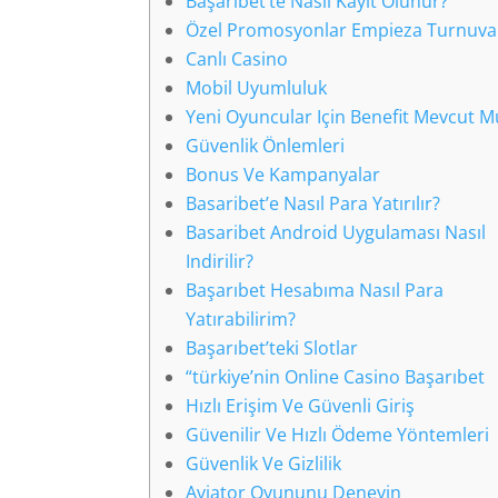
Başarıbet’te Nasıl Kayıt Olunur?
Özel Promosyonlar Empieza Turnuva
Canlı Casino
Mobil Uyumluluk
Yeni Oyuncular Için Benefit Mevcut M
Güvenlik Önlemleri
Bonus Ve Kampanyalar
Basaribet’e Nasıl Para Yatırılır?
Basaribet Android Uygulaması Nasıl
Indirilir?
Başarıbet Hesabıma Nasıl Para
Yatırabilirim?
Başarıbet’teki Slotlar
“türkiye’nin Online Casino Başarıbet
Hızlı Erişim Ve Güvenli Giriş
Güvenilir Ve Hızlı Ödeme Yöntemleri
Güvenlik Ve Gizlilik
Aviator Oyununu Deneyin