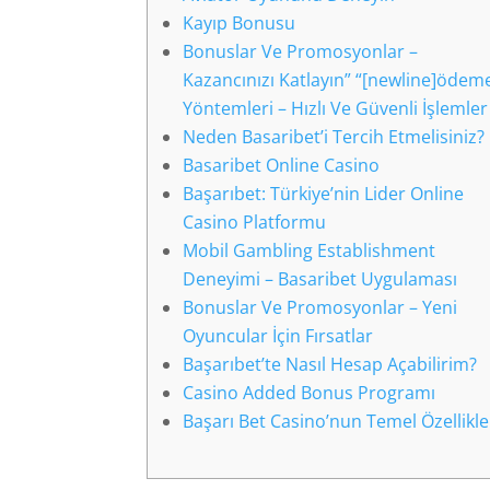
Kayıp Bonusu
Bonuslar Ve Promosyonlar –
Kazancınızı Katlayın” “[newline]ödem
Yöntemleri – Hızlı Ve Güvenli İşlemler
Neden Basaribet’i Tercih Etmelisiniz?
Basaribet Online Casino
Başarıbet: Türkiye’nin Lider Online
Casino Platformu
Mobil Gambling Establishment
Deneyimi – Basaribet Uygulaması
Bonuslar Ve Promosyonlar – Yeni
Oyuncular İçin Fırsatlar
Başarıbet’te Nasıl Hesap Açabilirim?
Casino Added Bonus Programı
Başarı Bet Casino’nun Temel Özellikle