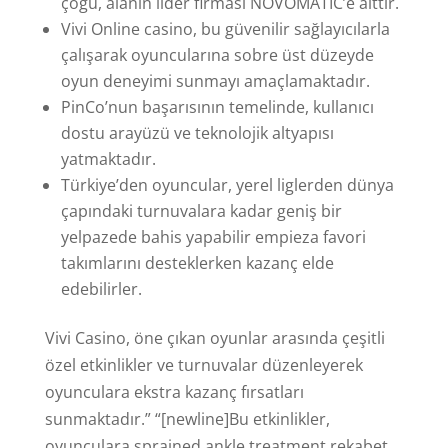
çoğu, alanın lider firması NOVOMATIC’e aittir.
Vivi Online casino, bu güvenilir sağlayıcılarla
çalışarak oyuncularına sobre üst düzeyde
oyun deneyimi sunmayı amaçlamaktadır.
PinCo’nun başarısının temelinde, kullanıcı
dostu arayüzü ve teknolojik altyapısı
yatmaktadır.
Türkiye’den oyuncular, yerel liglerden dünya
çapındaki turnuvalara kadar geniş bir
yelpazede bahis yapabilir empieza favori
takımlarını desteklerken kazanç elde
edebilirler.
Vivi Casino, öne çıkan oyunlar arasında çeşitli
özel etkinlikler ve turnuvalar düzenleyerek
oyunculara ekstra kazanç fırsatları
sunmaktadır.” “[newline]Bu etkinlikler,
oyunculara sprained ankle treatment rekabet