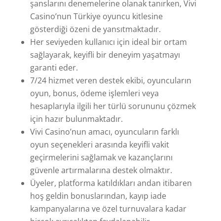
şanslarını denemelerine olanak tanırken, Vivi
Casino’nun Türkiye oyuncu kitlesine
gösterdiği özeni de yansıtmaktadır.
Her seviyeden kullanıcı için ideal bir ortam
sağlayarak, keyifli bir deneyim yaşatmayı
garanti eder.
7/24 hizmet veren destek ekibi, oyuncuların
oyun, bonus, ödeme işlemleri veya
hesaplarıyla ilgili her türlü sorununu çözmek
için hazır bulunmaktadır.
Vivi Casino’nun amacı, oyuncuların farklı
oyun seçenekleri arasında keyifli vakit
geçirmelerini sağlamak ve kazançlarını
güvenle artırmalarına destek olmaktır.
Üyeler, platforma katıldıkları andan itibaren
hoş geldin bonuslarından, kayıp iade
kampanyalarına ve özel turnuvalara kadar