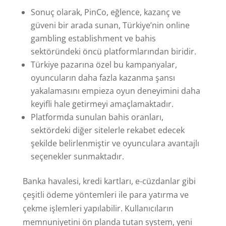
Sonuç olarak, PinCo, eğlence, kazanç ve
güveni bir arada sunan, Türkiye’nin online
gambling establishment ve bahis
sektöründeki öncü platformlarından biridir.
Türkiye pazarına özel bu kampanyalar,
oyuncuların daha fazla kazanma şansı
yakalamasını empieza oyun deneyimini daha
keyifli hale getirmeyi amaçlamaktadır.
Platformda sunulan bahis oranları,
sektördeki diğer sitelerle rekabet edecek
şekilde belirlenmiştir ve oyunculara avantajlı
seçenekler sunmaktadır.
Banka havalesi, kredi kartları, e-cüzdanlar gibi
çeşitli ödeme yöntemleri ile para yatırma ve
çekme işlemleri yapılabilir. Kullanıcıların
memnuniyetini ön planda tutan system, yeni