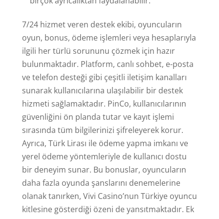
birçok ayrıcalıktan faydalanabilir.
7/24 hizmet veren destek ekibi, oyuncuların
oyun, bonus, ödeme işlemleri veya hesaplarıyla
ilgili her türlü sorununu çözmek için hazır
bulunmaktadır. Platform, canlı sohbet, e-posta
ve telefon desteği gibi çeşitli iletişim kanalları
sunarak kullanıcılarına ulaşılabilir bir destek
hizmeti sağlamaktadır. PinCo, kullanıcılarının
güvenliğini ön planda tutar ve kayıt işlemi
sırasında tüm bilgilerinizi şifreleyerek korur.
Ayrıca, Türk Lirası ile ödeme yapma imkanı ve
yerel ödeme yöntemleriyle de kullanıcı dostu
bir deneyim sunar. Bu bonuslar, oyuncuların
daha fazla oyunda şanslarını denemelerine
olanak tanırken, Vivi Casino’nun Türkiye oyuncu
kitlesine gösterdiği özeni de yansıtmaktadır. Ek