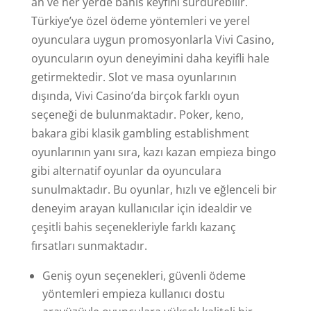
an ve her yerde bahis keyfini sürdürebilir.
Türkiye’ye özel ödeme yöntemleri ve yerel
oyunculara uygun promosyonlarla Vivi Casino,
oyuncuların oyun deneyimini daha keyifli hale
getirmektedir. Slot ve masa oyunlarının
dışında, Vivi Casino’da birçok farklı oyun
seçeneği de bulunmaktadır. Poker, keno,
bakara gibi klasik gambling establishment
oyunlarının yanı sıra, kazı kazan empieza bingo
gibi alternatif oyunlar da oyunculara
sunulmaktadır. Bu oyunlar, hızlı ve eğlenceli bir
deneyim arayan kullanıcılar için idealdir ve
çeşitli bahis seçenekleriyle farklı kazanç
fırsatları sunmaktadır.
Geniş oyun seçenekleri, güvenli ödeme
yöntemleri empieza kullanıcı dostu