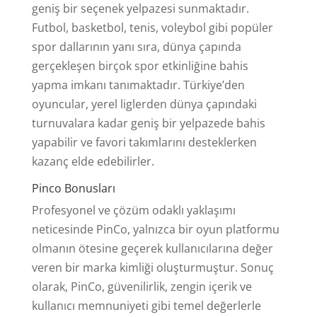
geniş bir seçenek yelpazesi sunmaktadır.
Futbol, basketbol, tenis, voleybol gibi popüler
spor dallarının yanı sıra, dünya çapında
gerçekleşen birçok spor etkinliğine bahis
yapma imkanı tanımaktadır. Türkiye’den
oyuncular, yerel liglerden dünya çapındaki
turnuvalara kadar geniş bir yelpazede bahis
yapabilir ve favori takımlarını desteklerken
kazanç elde edebilirler.
Pinco Bonusları
Profesyonel ve çözüm odaklı yaklaşımı
neticesinde PinCo, yalnızca bir oyun platformu
olmanın ötesine geçerek kullanıcılarına değer
veren bir marka kimliği oluşturmuştur. Sonuç
olarak, PinCo, güvenilirlik, zengin içerik ve
kullanıcı memnuniyeti gibi temel değerlerle