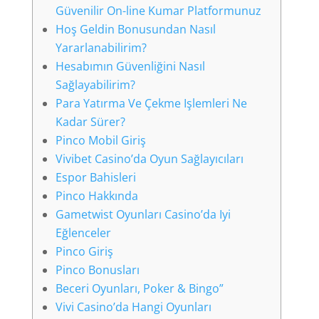
Güvenilir On-line Kumar Platformunuz
Hoş Geldin Bonusundan Nasıl
Yararlanabilirim?
Hesabımın Güvenliğini Nasıl
Sağlayabilirim?
Para Yatırma Ve Çekme Işlemleri Ne
Kadar Sürer?
Pinco Mobil Giriş
Vivibet Casino’da Oyun Sağlayıcıları
Espor Bahisleri
Pinco Hakkında
Gametwist Oyunları Casino’da Iyi
Eğlenceler
Pinco Giriş
Pinco Bonusları
Beceri Oyunları, Poker & Bingo”
Vivi Casino’da Hangi Oyunları