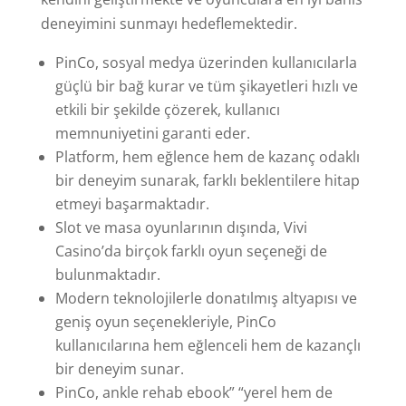
deneyimini sunmayı hedeflemektedir.
PinCo, sosyal medya üzerinden kullanıcılarla
güçlü bir bağ kurar ve tüm şikayetleri hızlı ve
etkili bir şekilde çözerek, kullanıcı
memnuniyetini garanti eder.
Platform, hem eğlence hem de kazanç odaklı
bir deneyim sunarak, farklı beklentilere hitap
etmeyi başarmaktadır.
Slot ve masa oyunlarının dışında, Vivi
Casino’da birçok farklı oyun seçeneği de
bulunmaktadır.
Modern teknolojilerle donatılmış altyapısı ve
geniş oyun seçenekleriyle, PinCo
kullanıcılarına hem eğlenceli hem de kazançlı
bir deneyim sunar.
PinCo, ankle rehab ebook” “yerel hem de