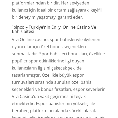
platformlarından biridir. Her seviyeden
kullanıcı için ideal bir ortam sağlayarak, keyifli
bir deneyim yaşatmayı garanti eder.
“pinco – Türkiye’nin En İyi Online Casino Ve
Bahis Sitesi
Vivi On line casino, spor bahisleriyle ilgilenen
oyuncular için özel bonus seçenekleri
sunmaktadır. Spor bahisleri bonusları, özellikle
popüler spor etkinliklerine ilgi duyan
kullanıcıların ilgisini çekecek şekilde
tasarlanmıştır. Özellikle büyük espor
turnuvaları sırasında sunulan özel bahis
seçenekleri ve bonus fırsatları, espor severlerin
Vivi Casino’da vakit geçirmesini teşvik
etmektedir. Espor bahislerinin yükselişi ile
beraber, platform bu alanda sürekli olarak
kendini geliştirmekte ve oyunculara en iyi bahis