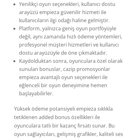
Yenilikçi oyun seçenekleri, kullanıcı dostu
arayüzü empieza güvenilir hizmeti ile
kullanıcıların ilgi odağı haline gelmiştir.
Platform, yalnızca geniş oyun portföyüyle
değil, aynı zamanda hızlı ödeme yöntemleri,
profesyonel müşteri hizmetleri ve kullanıcı
dostu arayüzüyle de öne çıkmaktadır.
Kaydolduktan sonra, oyunculara özel olarak
sunulan bonuslar, cazip promosyonlar
empieza avantajlı oyun seçenekleri ile
eğlenceli bir oyun deneyimine hemen
başlayabilirler.
Yüksek ödeme potansiyeli empieza sıklıkla
tetiklenen added bonus özellikleri ile
oyunculara tatlı bir kazanç fırsatı sunar. Bu
oyun sağlayıcıları, gelişmiş grafikler, kaliteli ses