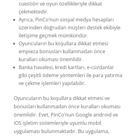
cuestión ve oyun özellikleriyle dikkat
çekmektedir.
Ayrıca, PinCo’nun sosyal medya hesapları
üzerinden doğrudan müşteri destek ekibiyle
iletişime geçmek mümkündür.
Oyuncuların bu koşullara dikkat etmesi
empieza bonusları kullanmadan önce
kuralları okuması önemlidir.
Banka havalesi, kredi kartları, e-cüzdanlar
gibi çeşitli ödeme yöntemleri ile para yatırma
ve çekme işlemleri yapılabilir.
Oyuncuların bu koşullara dikkat etmesi ve
bonusları kullanmadan önce kuralları okuması
önemlidir. Evet, PinCo’nun Google android ve
iOS işletim sistemleriyle uyumlu mobil
uygulaması bulunmaktadır. Bu uygulama,