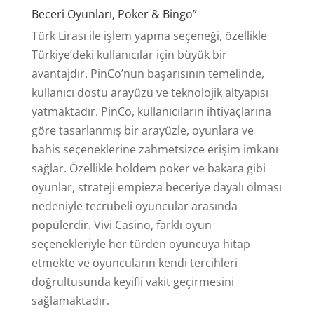
Beceri Oyunları, Poker & Bingo”
Türk Lirası ile işlem yapma seçeneği, özellikle
Türkiye’deki kullanıcılar için büyük bir
avantajdır. PinCo’nun başarısının temelinde,
kullanıcı dostu arayüzü ve teknolojik altyapısı
yatmaktadır. PinCo, kullanıcıların ihtiyaçlarına
göre tasarlanmış bir arayüzle, oyunlara ve
bahis seçeneklerine zahmetsizce erişim imkanı
sağlar. Özellikle holdem poker ve bakara gibi
oyunlar, strateji empieza beceriye dayalı olması
nedeniyle tecrübeli oyuncular arasında
popülerdir. Vivi Casino, farklı oyun
seçenekleriyle her türden oyuncuya hitap
etmekte ve oyuncuların kendi tercihleri
doğrultusunda keyifli vakit geçirmesini
sağlamaktadır.