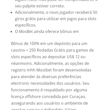
seu palpite estiver correto.
Adicionalmente, o novo jogador receberá 50
giros grátis para utilizar em jogos para slots
específicos.
O MosBet ainda oferece bônus em
Bônus de 100% em um depósito para um
cassino + 250 Rodadas Grátis para games de
slots específicos ao depositar US$ 12 ou
néanmoins. Adicionalmente, as opções de
registro mhh Mostbet foram desenvolvidas
para atender às diversas preferências
electronic necessidades dos usuários. Seu
funcionamento é respaldado por alguma
licença offshore concedida por Curaçao,
assegurando aos usuários o ambiente de
apostas seguro e defendido. Vários