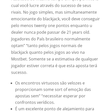
cual você lucre através do sucesso de seus
rivais. No jogo simples, mas simultaneamente
emocionante do blackjack, você deve conseguir
pelo menos twenty one pontos enquanto u
dealer nunca pode passar de 21 years old.
Jogadores do País brasileiro normalmente
optam” “tanto pelos jogos normais de
blackjack quanto pelos jogos ao vivo na
Mostbet. Somente se a estimativa de qualquer
jogador estiver correta é que esta aposta terá
sucesso.
Os encontros virtuosos são velozes e
proporcionam some sort of emoção das
apostas sem” “necessitar esperar por
confrontos verídicos.
É um excelente ponto de alejamiento para