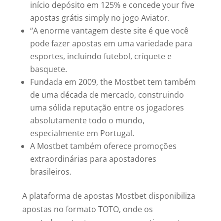
início depósito em 125% e concede your five
apostas grátis simply no jogo Aviator.
“A enorme vantagem deste site é que você
pode fazer apostas em uma variedade para
esportes, incluindo futebol, críquete e
basquete.
Fundada em 2009, the Mostbet tem também
de uma década de mercado, construindo
uma sólida reputação entre os jogadores
absolutamente todo o mundo,
especialmente em Portugal.
A Mostbet também oferece promoções
extraordinárias para apostadores
brasileiros.
A plataforma de apostas Mostbet disponibiliza
apostas no formato TOTO, onde os