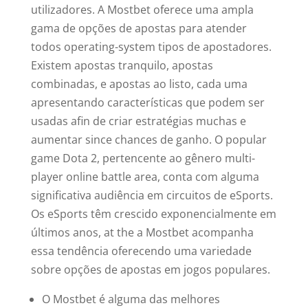
utilizadores. A Mostbet oferece uma ampla
gama de opções de apostas para atender
todos operating-system tipos de apostadores.
Existem apostas tranquilo, apostas
combinadas, e apostas ao listo, cada uma
apresentando características que podem ser
usadas afin de criar estratégias muchas e
aumentar since chances de ganho. O popular
game Dota 2, pertencente ao gênero multi-
player online battle area, conta com alguma
significativa audiência em circuitos de eSports.
Os eSports têm crescido exponencialmente em
últimos anos, at the a Mostbet acompanha
essa tendência oferecendo uma variedade
sobre opções de apostas em jogos populares.
O Mostbet é alguma das melhores