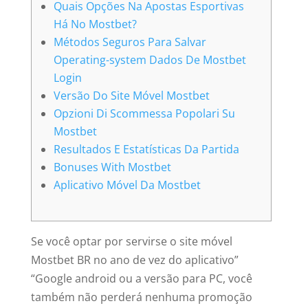
Quais Opções Na Apostas Esportivas
Há No Mostbet?
Métodos Seguros Para Salvar
Operating-system Dados De Mostbet
Login
Versão Do Site Móvel Mostbet
Opzioni Di Scommessa Popolari Su
Mostbet
Resultados E Estatísticas Da Partida
Bonuses With Mostbet
Aplicativo Móvel Da Mostbet
Se você optar por servirse o site móvel
Mostbet BR no ano de vez do aplicativo”
“Google android ou a versão para PC, você
também não perderá nenhuma promoção