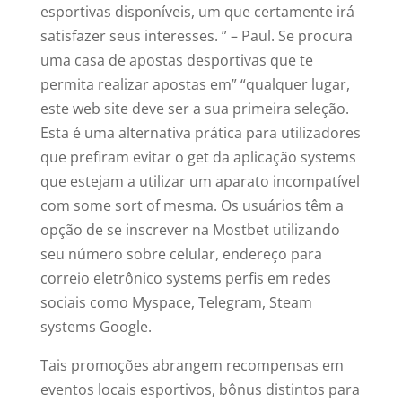
esportivas disponíveis, um que certamente irá
satisfazer seus interesses. ” – Paul. Se procura
uma casa de apostas desportivas que te
permita realizar apostas em” “qualquer lugar,
este web site deve ser a sua primeira seleção.
Esta é uma alternativa prática para utilizadores
que prefiram evitar o get da aplicação systems
que estejam a utilizar um aparato incompatível
com some sort of mesma. Os usuários têm a
opção de se inscrever na Mostbet utilizando
seu número sobre celular, endereço para
correio eletrônico systems perfis em redes
sociais como Myspace, Telegram, Steam
systems Google.
Tais promoções abrangem recompensas em
eventos locais esportivos, bônus distintos para