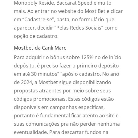
Monopoly Reside, Baccarat Speed e muito
mais. Ao entrar no website do Most Bet e clicar
em “Cadastre-se”, basta, no formulário que
aparecer, decidir “Pelas Redes Sociais” como
opção de cadastro.
Mostbet-də Canlı Mərc
Para adquirir o bônus sobre 125% no de início
depósito, é preciso fazer o primeiro depósito
em até 30 minutos” “após o cadastro. No ano
de 2024, a Mostbet sigue disponibilizando
propostas atraentes por meio sobre seus
códigos promocionais. Estes códigos estão
disponíveis em campanhas específicas,
portanto é fundamental ficar atento ao site e
suas comunicações pra não perder nenhuma
eventualidade. Para descartar fundos na