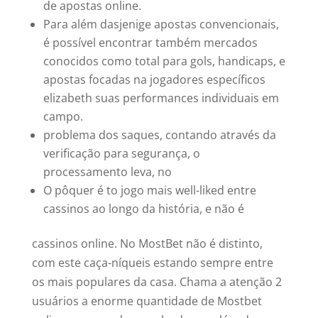
de apostas online.
Para além dasjenige apostas convencionais,
é possível encontrar também mercados
conocidos como total para gols, handicaps, e
apostas focadas na jogadores específicos
elizabeth suas performances individuais em
campo.
problema dos saques, contando através da
verificação para segurança, o
processamento leva, no
O pôquer é to jogo mais well-liked entre
cassinos ao longo da história, e não é
cassinos online. No MostBet não é distinto,
com este caça-níqueis estando sempre entre
os mais populares da casa. Chama a atenção 2
usuários a enorme quantidade de Mostbet