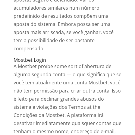
acumuladores similares num número
predefinido de resultados compõem uma
aposta do sistema. Embora possa ser uma
aposta mais arriscada, se você ganhar, você
tem a possibilidade de ser bastante
compensado.
Mostbet Login
A Mostbet proíbe some sort of abertura de
alguma segunda conta — o que significa que se
você tem atualmente uma conta Mostbet, você
não tem permissão para criar outra conta. Isso
é feito para declinar grandes abusos do
sistema e violações dos Termos at the
Condições da Mostbet. A plataforma irá
desativar imediatamente quaisquer contas que
tenham o mesmo nome, endereço de e-mail,