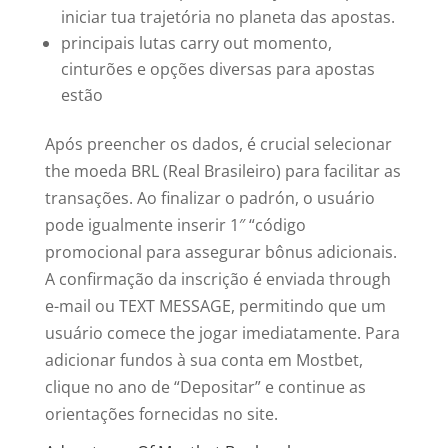
iniciar tua trajetória no planeta das apostas.
principais lutas carry out momento,
cinturões e opções diversas para apostas
estão
Após preencher os dados, é crucial selecionar
the moeda BRL (Real Brasileiro) para facilitar as
transações. Ao finalizar o padrón, o usuário
pode igualmente inserir 1″ “código
promocional para assegurar bônus adicionais.
A confirmação da inscrição é enviada through
e-mail ou TEXT MESSAGE, permitindo que um
usuário comece the jogar imediatamente. Para
adicionar fundos à sua conta em Mostbet,
clique no ano de “Depositar” e continue as
orientações fornecidas no site.