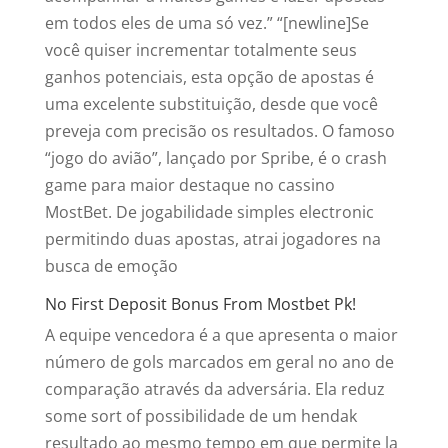
em todos eles de uma só vez.” “[newline]Se
você quiser incrementar totalmente seus
ganhos potenciais, esta opção de apostas é
uma excelente substituição, desde que você
preveja com precisão os resultados. O famoso
“jogo do avião”, lançado por Spribe, é o crash
game para maior destaque no cassino
MostBet. De jogabilidade simples electronic
permitindo duas apostas, atrai jogadores na
busca de emoção
No First Deposit Bonus From Mostbet Pk!
A equipe vencedora é a que apresenta o maior
número de gols marcados em geral no ano de
comparação através da adversária. Ela reduz
some sort of possibilidade de um hendak
resultado ao mesmo tempo em que permite la