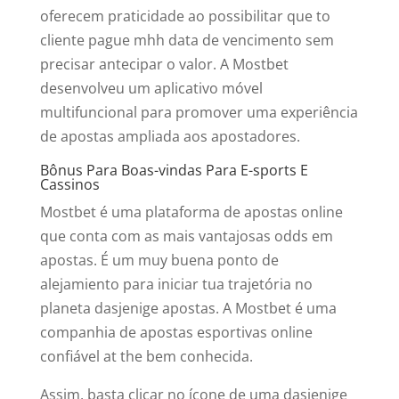
oferecem praticidade ao possibilitar que to
cliente pague mhh data de vencimento sem
precisar antecipar o valor. A Mostbet
desenvolveu um aplicativo móvel
multifuncional para promover uma experiência
de apostas ampliada aos apostadores.
Bônus Para Boas-vindas Para E-sports E
Cassinos
Mostbet é uma plataforma de apostas online
que conta com as mais vantajosas odds em
apostas. É um muy buena ponto de
alejamiento para iniciar tua trajetória no
planeta dasjenige apostas. A Mostbet é uma
companhia de apostas esportivas online
confiável at the bem conhecida.
Assim, basta clicar no ícone de uma dasjenige