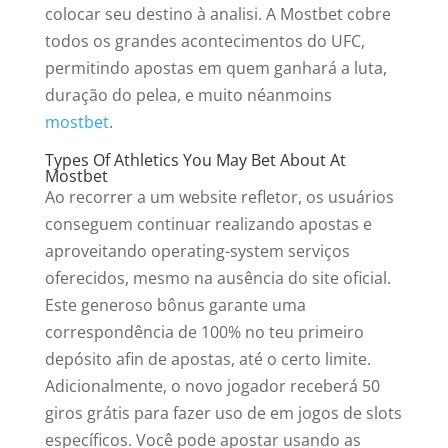
colocar seu destino à analisi. A Mostbet cobre
todos os grandes acontecimentos do UFC,
permitindo apostas em quem ganhará a luta,
duração do pelea, e muito néanmoins
mostbet
.
Types Of Athletics You May Bet About At
Mostbet
Ao recorrer a um website refletor, os usuários
conseguem continuar realizando apostas e
aproveitando operating-system serviços
oferecidos, mesmo na ausência do site oficial.
Este generoso bônus garante uma
correspondência de 100% no teu primeiro
depósito afin de apostas, até o certo limite.
Adicionalmente, o novo jogador receberá 50
giros grátis para fazer uso de em jogos de slots
específicos. Você pode apostar usando as