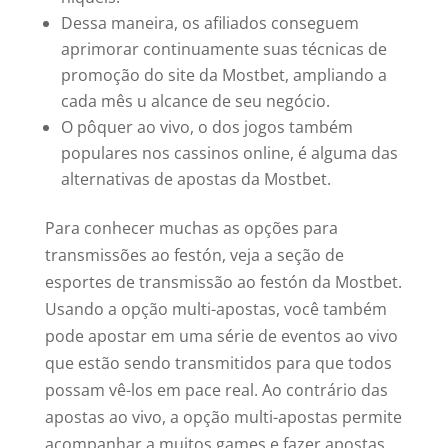
Dessa maneira, os afiliados conseguem
aprimorar continuamente suas técnicas de
promoção do site da Mostbet, ampliando a
cada mês u alcance de seu negócio.
O pôquer ao vivo, o dos jogos também
populares nos cassinos online, é alguma das
alternativas de apostas da Mostbet.
Para conhecer muchas as opções para
transmissões ao festón, veja a seção de
esportes de transmissão ao festón da Mostbet.
Usando a opção multi-apostas, você também
pode apostar em uma série de eventos ao vivo
que estão sendo transmitidos para que todos
possam vê-los em pace real. Ao contrário das
apostas ao vivo, a opção multi-apostas permite
acompanhar a muitos games e fazer apostas