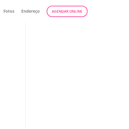
Fotos
Endereço
AGENDAR ONLINE