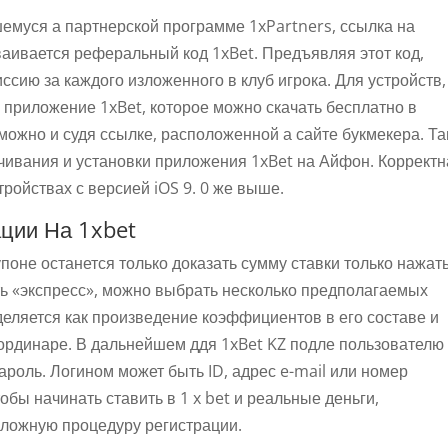
емуся а партнерской программе 1xPartners, ссылка на
ваивается реферальный код 1xBet. Предъявляя этот код,
сию за каждого изложенного в клуб игрока. Для устройств,
 приложение 1xBet, которое можно скачать бесплатно в
можно и судя ссылке, расположенной а сайте букмекера. Т
ачивания и установки приложения 1xBet на Айфон. Коррект
ройствах с версией iOS 9. 0 же выше.
ции На 1xbet​
упоне останется только доказать сумму ставки только нажат
ить «экспресс», можно выбрать несколько предполагаемых
еляется как произведение коэффициентов в его составе и
ординаре. В дальнейшем ддя 1xBet KZ подле пользователю
пароль. Логином может быть ID, адрес e-mail или номер
обы начинать ставить в 1 x bet и реальные деньги,
ложную процедуру регистрации.