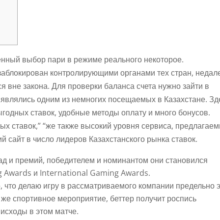
енный выбор пари в режиме реального некоторое.
заблокирован контролирующими органами тех стран, недал
ся вне закона. Для проверки баланса счета нужно зайти в
Z являлись одним из немногих посещаемых в Казахстане. Зд
ыгодных ставок, удобные методы оплату и много бонусов.
х ставок,” “же также высокий уровня сервиса, предлагае
ий сайт в число лидеров Казахстанского рынка ставок.
ад и премий, победителем и номинантом они становился
 Awards и International Gaming Awards.
, что делаю игру в рассматриваемого компании предельно э
же спортивное мероприятие, беттер получит роспись
исходы в этом матче.