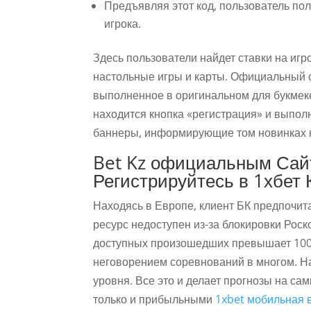
Предъявляя этот код, пользователь по
игрока.
Здесь пользователи найдет ставки на иг
настольные игры и карты. Официальный с
выполненное в оригинальном для букмек
находится кнопка «регистрация» и выполн
баннеры, информирующие том новинках н
Bet Kz официальным Сай
Регистрируйтесь в 1хбет 
Находясь в Европе, клиент БК предпочита
ресурс недоступен из-за блокировки Рос
доступных произошедших превышает 1000
неговорением соревнований в многом. На
уровня. Все это и делает прогнозы на с
только и прибыльными
1xbet мобильная 