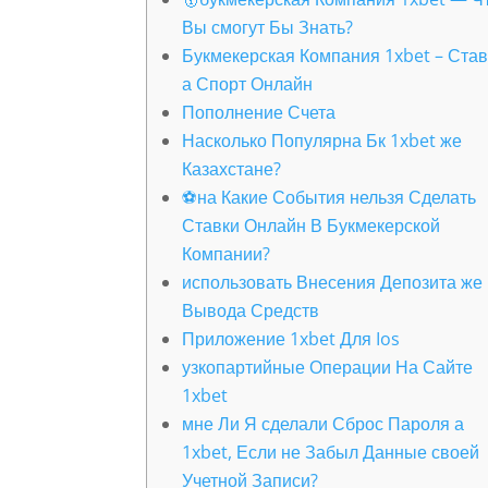
Вы смогут Бы Знать?
Букмекерская Компания 1xbet – Став
а Спорт Онлайн
Пополнение Счета
Насколько Популярна Бк 1xbet же
Казахстане?
⚽на Какие События нельзя Сделать
Ставки Онлайн В Букмекерской
Компании?
использовать Внесения Депозита же
Вывода Средств
Приложение 1xbet Для Ios
узкопартийные Операции На Сайте
1xbet
мне Ли Я сделали Сброс Пароля а
1xbet, Если не Забыл Данные своей
Учетной Записи?