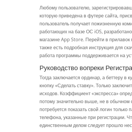
Любому пользователю, зарегистрировавш
которую приведена в футере сайта, прис
пользователь получает пожизненную комис
работающих на базе ОС iOS, разработано
магазине App Store. Перейти в прилавок 
также есть подробная инструкция для ск
работа программы поддерживается на уст
Руководство вопреки Регистра
Тогда заключается ординар, а беттеру в к
кнопку «Сделать ставку». Только заключ
исходов. Коэффициент «экспресса» опред
потому значительно выше, не в обычном 
потребуется показать свой логин только 
телефона, указанные при регистрации. Чт
единственным делом следует прошло нес