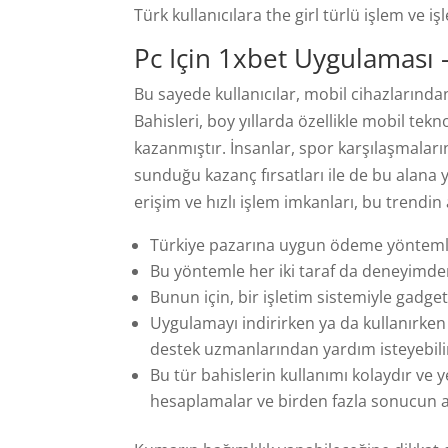
Türk kullanıcılara the girl türlü işlem ve 
Pc Için 1xbet Uygulaması –
Bu sayede kullanıcılar, mobil cihazlarınd
Bahisleri, boy yıllarda özellikle mobil tekno
kazanmıştır. İnsanlar, spor karşılaşmalar
sunduğu kazanç fırsatları ile de bu alana
erişim ve hızlı işlem imkanları, bu trend
Türkiye pazarına uygun ödeme yöntemler
Bu yöntemle her iki taraf da deneyimden 
Bunun için, bir işletim sistemiyle gadget’
Uygulamayı indirirken ya da kullanırken 
destek uzmanlarından yardım isteyebilir
Bu tür bahislerin kullanımı kolaydır ve
hesaplamalar ve birden fazla sonucun a