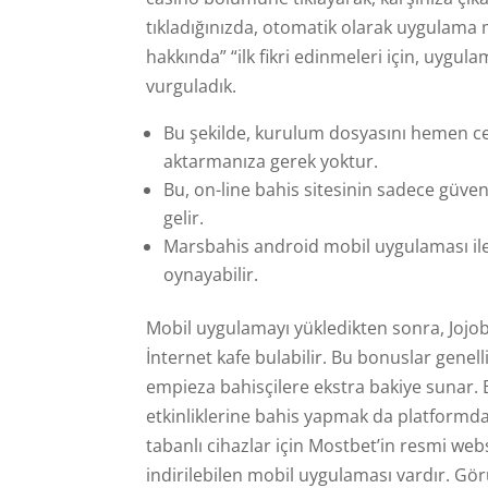
tıkladığınızda, otomatik olarak uygulama
hakkında” “ilk fikri edinmeleri için, uygul
vurguladık.
Bu şekilde, kurulum dosyasını hemen cep
aktarmanıza gerek yoktur.
Bu, on-line bahis sitesinin sadece güve
gelir.
Marsbahis android mobil uygulaması ile 
oynayabilir.
Mobil uygulamayı yükledikten sonra, Jojobe
İnternet kafe bulabilir. Bu bonuslar genell
empieza bahisçilere ekstra bakiye sunar. 
etkinliklerine bahis yapmak da platformd
tabanlı cihazlar için Mostbet’in resmi webs
indirilebilen mobil uygulaması vardır. Gör