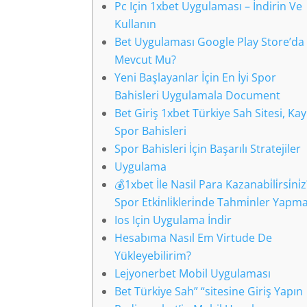
Pc Için 1xbet Uygulaması – İndirin Ve
Kullanın
Bet Uygulaması Google Play Store’da
Mevcut Mu?
Yeni Başlayanlar İçin En İyi Spor
Bahisleri Uygulamala Document
Bet Giriş 1xbet Türkiye Sah Sitesi, Kayı
Spor Bahisleri
Spor Bahisleri İçin Başarılı Stratejiler
Uygulama
💰1xbet İle Nasil Para Kazanabi̇li̇rsi̇ni̇
Spor Etki̇nli̇kleri̇nde Tahmi̇nler Yapm
Ios Için Uygulama İndir
Hesabıma Nasıl Em Virtude De
Yükleyebilirim?
Lejyonerbet Mobil Uygulaması
Bet Türkiye Sah” “sitesine Giriş Yapın