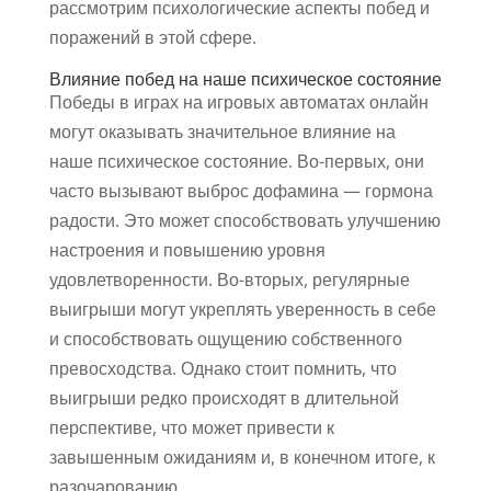
рассмотрим психологические аспекты побед и
поражений в этой сфере.
Влияние побед на наше психическое состояние
Победы в играх на игровых автоматах онлайн
могут оказывать значительное влияние на
наше психическое состояние. Во-первых, они
часто вызывают выброс дофамина — гормона
радости. Это может способствовать улучшению
настроения и повышению уровня
удовлетворенности. Во-вторых, регулярные
выигрыши могут укреплять уверенность в себе
и способствовать ощущению собственного
превосходства. Однако стоит помнить, что
выигрыши редко происходят в длительной
перспективе, что может привести к
завышенным ожиданиям и, в конечном итоге, к
разочарованию.