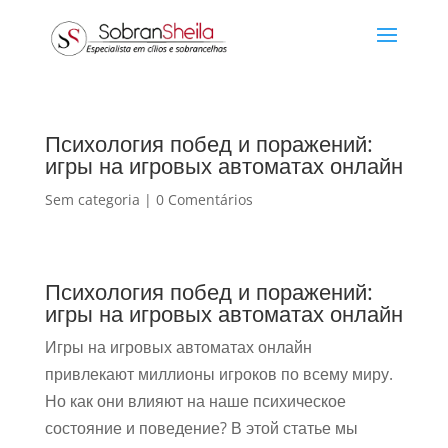
Психология побед и поражений:
игры на игровых автоматах онлайн
Sem categoria
|
0 Comentários
Психология побед и поражений:
игры на игровых автоматах онлайн
Игры на игровых автоматах онлайн
привлекают миллионы игроков по всему миру.
Но как они влияют на наше психическое
состояние и поведение? В этой статье мы