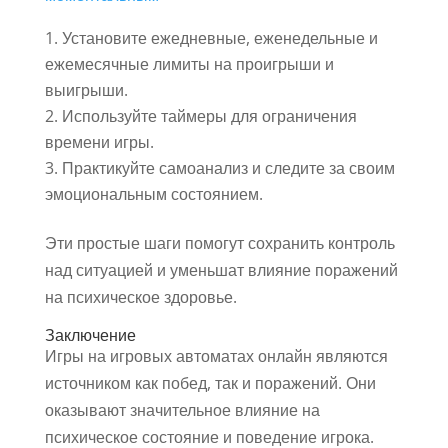
Установите ежедневные, еженедельные и
ежемесячные лимиты на проигрыши и
выигрыши.
Используйте таймеры для ограничения
времени игры.
Практикуйте самоанализ и следите за своим
эмоциональным состоянием.
Эти простые шаги помогут сохранить контроль
над ситуацией и уменьшат влияние поражений
на психическое здоровье.
Заключение
Игры на игровых автоматах онлайн являются
источником как побед, так и поражений. Они
оказывают значительное влияние на
психическое состояние и поведение игрока.