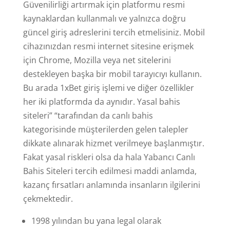
Güvenilirliği artırmak için platformu resmi
kaynaklardan kullanmalı ve yalnızca doğru
güncel giriş adreslerini tercih etmelisiniz. Mobil
cihazınızdan resmi internet sitesine erişmek
için Chrome, Mozilla veya net sitelerini
destekleyen başka bir mobil tarayıcıyı kullanın.
Bu arada 1xBet giriş işlemi ve diğer özellikler
her iki platformda da aynıdır. Yasal bahis
siteleri” “tarafından da canlı bahis
kategorisinde müşterilerden gelen talepler
dikkate alınarak hizmet verilmeye başlanmıştır.
Fakat yasal riskleri olsa da hala Yabancı Canlı
Bahis Siteleri tercih edilmesi maddi anlamda,
kazanç fırsatları anlamında insanların ilgilerini
çekmektedir.
1998 yılından bu yana legal olarak