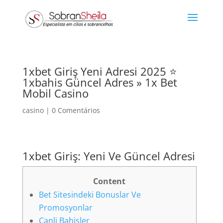
1xbet Giriş Yeni Adresi 2025 ⭐️
1xbahis Güncel Adres » 1x Bet
Mobil Casino
casino
|
0 Comentários
1xbet Giriş: Yeni Ve Güncel Adresi
Content
Bet Sitesindeki Bonuslar Ve
Promosyonlar
Canli Bahisler