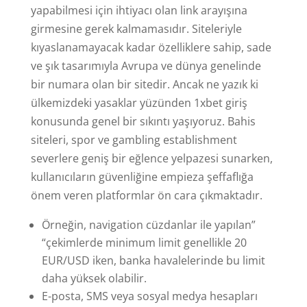
yapabilmesi için ihtiyacı olan link arayışına
girmesine gerek kalmamasıdır. Siteleriyle
kıyaslanamayacak kadar özelliklere sahip, sade
ve şık tasarımıyla Avrupa ve dünya genelinde
bir numara olan bir sitedir. Ancak ne yazık ki
ülkemizdeki yasaklar yüzünden 1xbet giriş
konusunda genel bir sıkıntı yaşıyoruz. Bahis
siteleri, spor ve gambling establishment
severlere geniş bir eğlence yelpazesi sunarken,
kullanıcıların güvenliğine empieza şeffaflığa
önem veren platformlar ön cara çıkmaktadır.
Örneğin, navigation cüzdanlar ile yapılan”
“çekimlerde minimum limit genellikle 20
EUR/USD iken, banka havalelerinde bu limit
daha yüksek olabilir.
E-posta, SMS veya sosyal medya hesapları