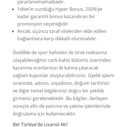
yararlanamamaktadır.
1xbet’in sunduğu Hyper Bonus, 250%’ye
kadar garantili bonus kazandıran bir
promosyon seçeneğidir.
Ancak, üçüncü taraf sitelerden elde edilen
bağlantılara karşı dikkatli olunmalıdır.
Özellikle de spor bahisleri ile zirve noktasına
ulaşabileceğiniz canlı bahis bölümü üzerinden
kazanma oranlarınızı iki katına çıkaracak
sağlam kuponlar oluşturabilirsiniz. Üyelik işlemi
sırasında, adınızı, soyadınızı, doğum tarihinizi
ve diğer temel bilgilerinizi doğru bir şekilde
girmeniz gerekmektedir. Bu bilgiler, ilerleyen
süreçte afin de yatırma ve çekme işlemlerinde
doğrulama için kullanılacaktır.
Bet Türkiye’de Lisanslı Mı?