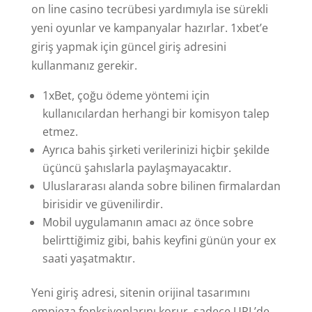
on line casino tecrübesi yardımıyla ise sürekli
yeni oyunlar ve kampanyalar hazırlar. 1xbet’e
giriş yapmak için güncel giriş adresini
kullanmanız gerekir.
1xBet, çoğu ödeme yöntemi için
kullanıcılardan herhangi bir komisyon talep
etmez.
Ayrıca bahis şirketi verilerinizi hiçbir şekilde
üçüncü şahıslarla paylaşmayacaktır.
Uluslararası alanda sobre bilinen firmalardan
birisidir ve güvenilirdir.
Mobil uygulamanın amacı az önce sobre
belirttiğimiz gibi, bahis keyfini günün your ex
saati yaşatmaktır.
Yeni giriş adresi, sitenin orijinal tasarımını
empieza fonksiyonlarını korur, sadece URL’de