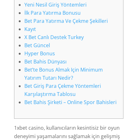
Yeni Nesil Giriş Yöntemleri
İlk Para Yatırma Bonusu
Bet Para Yatırma Ve Çekme Şekilleri
Kayıt
X Bet Canlı Destek Turkey
Bet Güncel
Hyper Bonus
Bet Bahis Dünyası
Bet’te Bonus Almak Için Minimum
Yatırım Tutarı Nedir?
Bet Giriş Para Çekme Yöntemleri
Karşılaştırma Tablosu
Bet Bahis Şirketi – Online Spor Bahisleri
1xbet casino, kullanıcıların kesintisiz bir oyun
deneyimi yaşamalarını sağlamak için gelişmiş