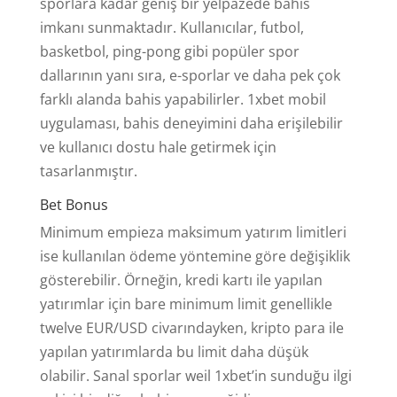
sporlara kadar geniş bir yelpazede bahis
imkanı sunmaktadır. Kullanıcılar, futbol,
basketbol, ping-pong gibi popüler spor
dallarının yanı sıra, e-sporlar ve daha pek çok
farklı alanda bahis yapabilirler. 1xbet mobil
uygulaması, bahis deneyimini daha erişilebilir
ve kullanıcı dostu hale getirmek için
tasarlanmıştır.
Bet Bonus
Minimum empieza maksimum yatırım limitleri
ise kullanılan ödeme yöntemine göre değişiklik
gösterebilir. Örneğin, kredi kartı ile yapılan
yatırımlar için bare minimum limit genellikle
twelve EUR/USD civarındayken, kripto para ile
yapılan yatırımlarda bu limit daha düşük
olabilir. Sanal sporlar weil 1xbet’in sunduğu ilgi