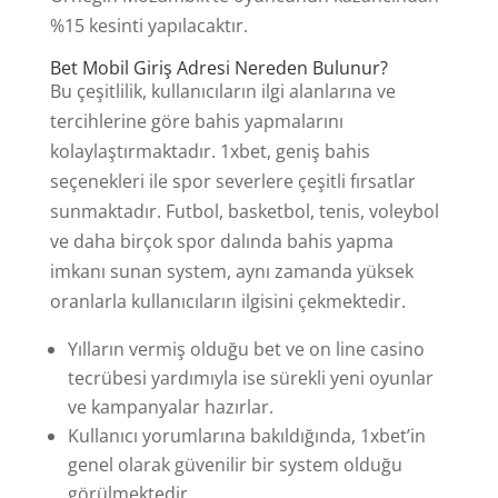
%15 kesinti yapılacaktır.
Bet Mobil Giriş Adresi Nereden Bulunur?
Bu çeşitlilik, kullanıcıların ilgi alanlarına ve
tercihlerine göre bahis yapmalarını
kolaylaştırmaktadır. 1xbet, geniş bahis
seçenekleri ile spor severlere çeşitli fırsatlar
sunmaktadır. Futbol, basketbol, tenis, voleybol
ve daha birçok spor dalında bahis yapma
imkanı sunan system, aynı zamanda yüksek
oranlarla kullanıcıların ilgisini çekmektedir.
Yılların vermiş olduğu bet ve on line casino
tecrübesi yardımıyla ise sürekli yeni oyunlar
ve kampanyalar hazırlar.
Kullanıcı yorumlarına bakıldığında, 1xbet’in
genel olarak güvenilir bir system olduğu
görülmektedir.