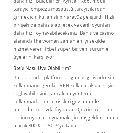
daha hızlı bulabilirler. Ayrıca, 1xbet mobil
tarayıcı empieza masaüstü tarayıcılardan
girmek için kullanışlı bir arayüz geliştirdi. Hızlı
bir şekilde bahis alabilecek ve canlı oyunları
daha hızlı oynayabileceksiniz. Bahis ve casino
alanında the woman zaman en iyi şekilde
hizmet veren 1xbet süper bir yeni sürümle
üyelerini karşılıyor.
Bet’e Nasıl Üye Olabilirim?
Bu durumda, platformun güncel giriş adresini
kullanmanız gerekir. VPN kullanarak da erişim
sağlayabilirsiniz, ancak bu yöntemi
kullanmadan önce riskleri göz önünde
bulundurmanızda fayda var. Çevrimiçi online
casino oyunları oynamak için hoşgeldin bonusu
olarak 300 $ + 150FS’ye kadar