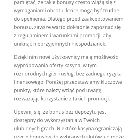
pamiętać, że takie bonusy często wiążą się z
wymaganiami obrotu, które mogą być trudne
do spełnienia. Dlatego przed zaakceptowaniem
bonusu, zawsze warto dokładnie zapoznać się
z regulaminem i warunkami promocji, aby
uniknąć nieprzyjemnych niespodzianek.
Dzięki nim nowi użytkownicy mają możliwość
wypróbowania oferty kasyna, w tym
różnorodnych gier i usług, bez żadnego ryzyka
finansowego. Poniżej przedstawiamy kluczowe
punkty, które należy wziąć pod uwagę,
rozważając korzystanie z takich promocji:
Upewnij się, że bonus bez depozytu jest
dostępny do wykorzystania w Twoich
ulubionych grach. Niektóre kasyna ograniczają
użycie bonusów do wybranych slotów, co może