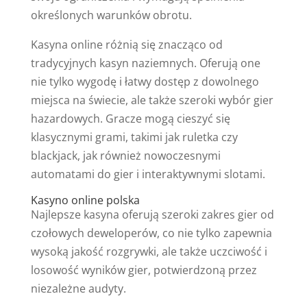
określonych warunków obrotu.
Kasyna online różnią się znacząco od
tradycyjnych kasyn naziemnych. Oferują one
nie tylko wygodę i łatwy dostęp z dowolnego
miejsca na świecie, ale także szeroki wybór gier
hazardowych. Gracze mogą cieszyć się
klasycznymi grami, takimi jak ruletka czy
blackjack, jak również nowoczesnymi
automatami do gier i interaktywnymi slotami.
Kasyno online polska
Najlepsze kasyna oferują szeroki zakres gier od
czołowych deweloperów, co nie tylko zapewnia
wysoką jakość rozgrywki, ale także uczciwość i
losowość wyników gier, potwierdzoną przez
niezależne audyty.