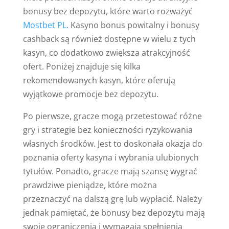
bonusy bez depozytu, które warto rozważyć
Mostbet PL
. Kasyno bonus powitalny i bonusy
cashback są również dostępne w wielu z tych
kasyn, co dodatkowo zwiększa atrakcyjność
ofert. Poniżej znajduje się kilka
rekomendowanych kasyn, które oferują
wyjątkowe promocje bez depozytu.
Po pierwsze, gracze mogą przetestować różne
gry i strategie bez konieczności ryzykowania
własnych środków. Jest to doskonała okazja do
poznania oferty kasyna i wybrania ulubionych
tytułów. Ponadto, gracze mają szansę wygrać
prawdziwe pieniądze, które można
przeznaczyć na dalszą grę lub wypłacić. Należy
jednak pamiętać, że bonusy bez depozytu mają
swoje ograniczenia i wymagają spełnienia