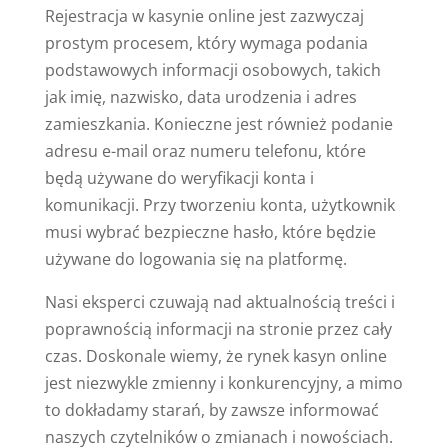
Rejestracja w kasynie online jest zazwyczaj
prostym procesem, który wymaga podania
podstawowych informacji osobowych, takich
jak imię, nazwisko, data urodzenia i adres
zamieszkania. Konieczne jest również podanie
adresu e-mail oraz numeru telefonu, które
będą używane do weryfikacji konta i
komunikacji. Przy tworzeniu konta, użytkownik
musi wybrać bezpieczne hasło, które będzie
używane do logowania się na platformę.
Nasi eksperci czuwają nad aktualnością treści i
poprawnością informacji na stronie przez cały
czas. Doskonale wiemy, że rynek kasyn online
jest niezwykle zmienny i konkurencyjny, a mimo
to dokładamy starań, by zawsze informować
naszych czytelników o zmianach i nowościach.