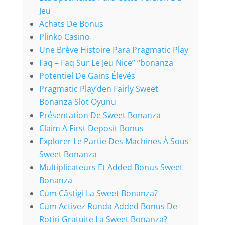
Jeu
Achats De Bonus
Plinko Casino
Une Brève Histoire Para Pragmatic Play
Faq – Faq Sur Le Jeu Nice” “bonanza
Potentiel De Gains Élevés
Pragmatic Play’den Fairly Sweet
Bonanza Slot Oyunu
Présentation De Sweet Bonanza
Claim A First Deposit Bonus
Explorer Le Partie Des Machines À Sous
Sweet Bonanza
Multiplicateurs Et Added Bonus Sweet
Bonanza
Cum Câștigi La Sweet Bonanza?
Cum Activez Runda Added Bonus De
Rotiri Gratuite La Sweet Bonanza?