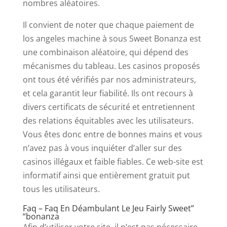
nombres aléatoires.
Il convient de noter que chaque paiement de
los angeles machine à sous Sweet Bonanza est
une combinaison aléatoire, qui dépend des
mécanismes du tableau. Les casinos proposés
ont tous été vérifiés par nos administrateurs,
et cela garantit leur fiabilité. Ils ont recours à
divers certificats de sécurité et entretiennent
des relations équitables avec les utilisateurs.
Vous êtes donc entre de bonnes mains et vous
n’avez pas à vous inquiéter d’aller sur des
casinos illégaux et faible fiables. Ce web-site est
informatif ainsi que entièrement gratuit put
tous les utilisateurs.
Faq – Faq En Déambulant Le Jeu Fairly Sweet”
“bonanza