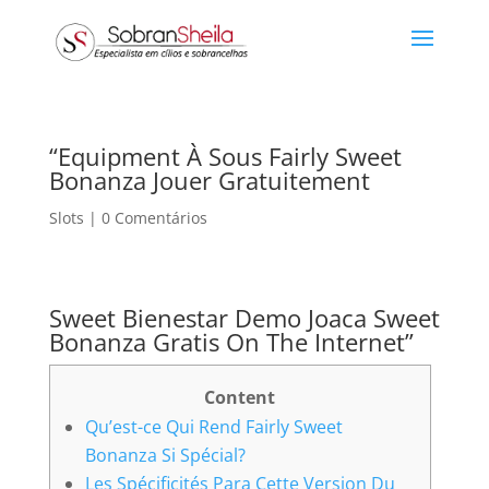
“Equipment À Sous Fairly Sweet
Bonanza Jouer Gratuitement
Slots
|
0 Comentários
Sweet Bienestar Demo Joaca Sweet
Bonanza Gratis On The Internet”
Content
Qu’est-ce Qui Rend Fairly Sweet
Bonanza Si Spécial?
Les Spécificités Para Cette Version Du