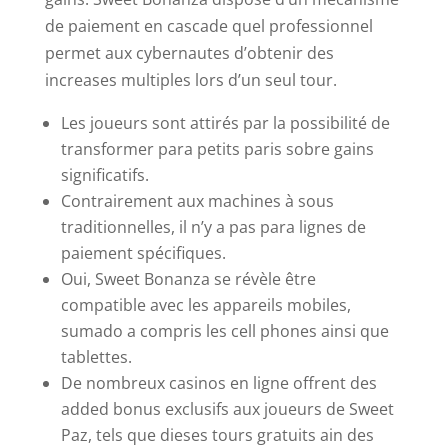
de paiement en cascade quel professionnel
permet aux cybernautes d’obtenir des
increases multiples lors d’un seul tour.
Les joueurs sont attirés par la possibilité de
transformer para petits paris sobre gains
significatifs.
Contrairement aux machines à sous
traditionnelles, il n’y a pas para lignes de
paiement spécifiques.
Oui, Sweet Bonanza se révèle être
compatible avec les appareils mobiles,
sumado a compris les cell phones ainsi que
tablettes.
De nombreux casinos en ligne offrent des
added bonus exclusifs aux joueurs de Sweet
Paz, tels que dieses tours gratuits ain des