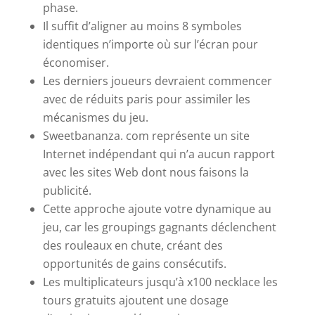
phase.
Il suffit d’aligner au moins 8 symboles
identiques n’importe où sur l’écran pour
économiser.
Les derniers joueurs devraient commencer
avec de réduits paris pour assimiler les
mécanismes du jeu.
Sweetbananza. com représente un site
Internet indépendant qui n’a aucun rapport
avec les sites Web dont nous faisons la
publicité.
Cette approche ajoute votre dynamique au
jeu, car les groupings gagnants déclenchent
des rouleaux en chute, créant des
opportunités de gains consécutifs.
Les multiplicateurs jusqu’à x100 necklace les
tours gratuits ajoutent une dosage