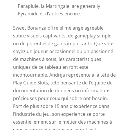
Parapluie, la Martingale, are generally
Pyramide et d’autres encore.
Sweet Bonanza offre el mélange agréable
sobre visuels captivants, de gameplay simple
ou de potentiel de gains importants. Que vous
soyez un joueur occasionnel ou un passionné
de machines à sous, les caractéristiques
uniques de ce tableau en font este
incontournable. Andrija représente à la tête de
Play Guide Slots, tête pensante de l’équipe de
documentation de données ou informations
précieuses pour ceux qui sobre ont besoin.
Fort de plus sobre 15 ans d’expérience dans
l’industrie du jeu, son experience se porte
essentiellement sur le métier des machines à
sous et internet casinos en ligne. Il est