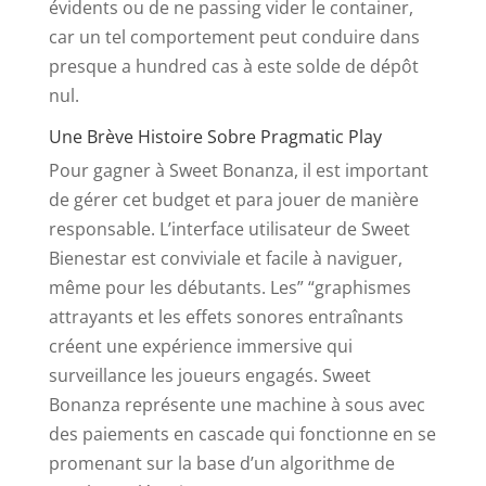
évidents ou de ne passing vider le container,
car un tel comportement peut conduire dans
presque a hundred cas à este solde de dépôt
nul.
Une Brève Histoire Sobre Pragmatic Play
Pour gagner à Sweet Bonanza, il est important
de gérer cet budget et para jouer de manière
responsable. L’interface utilisateur de Sweet
Bienestar est conviviale et facile à naviguer,
même pour les débutants. Les” “graphismes
attrayants et les effets sonores entraînants
créent une expérience immersive qui
surveillance les joueurs engagés. Sweet
Bonanza représente une machine à sous avec
des paiements en cascade qui fonctionne en se
promenant sur la base d’un algorithme de