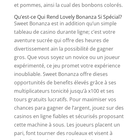
et pommes, ainsi la cual des bonbons colorés.
Qu’est-ce Qui Rend Lovely Bonanza Si Spécial?
Sweet Bonanza est in addition qu’un simple
tableau de casino durante ligne; c’est votre
aventure sucrée qui offre des heures de
divertissement ain la possibilité de gagner
gros. Que vous soyez un novice ou un joueur
expérimenté, ce jeu promet votre expérience
inoubliable. Sweet Bonanza offre dieses
opportunités de benefits élevés grâce à ses
multiplicateurs tonicité jusqu’à x100 et ses
tours gratuits lucratifs. Pour maximiser vos
chances para gagner de l’argent, jouez sur des
casinos en ligne fiables et sécurisés proposant
cette machine à sous. Les joueurs placent un
pari, font tourner des rouleaux et visent à