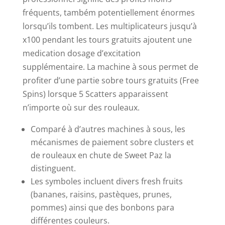
fréquents, também potentiellement énormes
lorsqu’ils tombent. Les multiplicateurs jusqu’à
x100 pendant les tours gratuits ajoutent une
medication dosage d’excitation
supplémentaire. La machine à sous permet de
profiter d’une partie sobre tours gratuits (Free
Spins) lorsque 5 Scatters apparaissent
n’importe où sur des rouleaux.
Comparé à d’autres machines à sous, les
mécanismes de paiement sobre clusters et
de rouleaux en chute de Sweet Paz la
distinguent.
Les symboles incluent divers fresh fruits
(bananes, raisins, pastèques, prunes,
pommes) ainsi que des bonbons para
différentes couleurs.