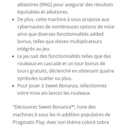
aléatoires (RNG) pour asegurar des résultats
équitables et aléatoires.
De plus, cette machine à sous propose aux
cybernautes de nombreuses options de mise
ainsi que diverses fonctionnalités added
bonus, telles que dieses multiplicateurs
intégrés au jeu.
Le jeu sait des fonctionnalités telles que des
rouleaux en cascade et un tour bonus de
tours gratuits, déclenché en obtenant quatre
symboles scatter ou plus.
Pour jouer à Sweet Bonanza, sélectionnez
votre mise ain lancez les rouleaux.
“Découvrez Sweet Bonanza™, l’une des
machines à sous les in addition populaires de
Pragmatic Play. Avec son thème coloré sobre