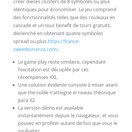
créer dieses clusters de 8 symboles ou plus
identiques pour économiser. Le jeu comprend
des fonctionnalités telles que des rouleaux en
cascade et un tour benefit de tours gratuits,
déclenché en obtenant quatre symboles
spread ou plus
https://france-
sweetbonanza.com/
.
Le game play reste similaire, cependant
l’excitation est décuplée par ces
récompenses XXL.
Une solution évidente consiste à miser avant
que the solde n’atteigne el niveau théorique
para X2.
La version démo est available
instantanément depuis le navigateur, et vous
pouvez en profiter autant de fois que vous le
souhaitez.