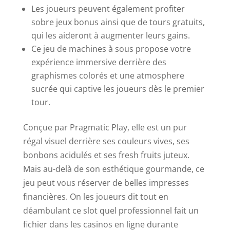
Les joueurs peuvent également profiter
sobre jeux bonus ainsi que de tours gratuits,
qui les aideront à augmenter leurs gains.
Ce jeu de machines à sous propose votre
expérience immersive derrière des
graphismes colorés et une atmosphere
sucrée qui captive les joueurs dès le premier
tour.
Conçue par Pragmatic Play, elle est un pur
régal visuel derrière ses couleurs vives, ses
bonbons acidulés et ses fresh fruits juteux.
Mais au-delà de son esthétique gourmande, ce
jeu peut vous réserver de belles impresses
financières. On les joueurs dit tout en
déambulant ce slot quel professionnel fait un
fichier dans les casinos en ligne durante