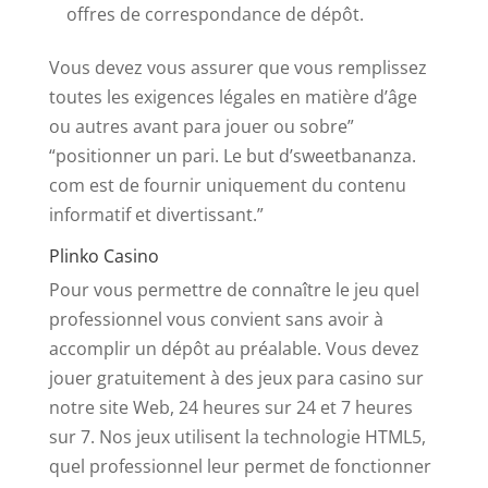
offres de correspondance de dépôt.
Vous devez vous assurer que vous remplissez
toutes les exigences légales en matière d’âge
ou autres avant para jouer ou sobre”
“positionner un pari. Le but d’sweetbananza.
com est de fournir uniquement du contenu
informatif et divertissant.”
Plinko Casino
Pour vous permettre de connaître le jeu quel
professionnel vous convient sans avoir à
accomplir un dépôt au préalable. Vous devez
jouer gratuitement à des jeux para casino sur
notre site Web, 24 heures sur 24 et 7 heures
sur 7. Nos jeux utilisent la technologie HTML5,
quel professionnel leur permet de fonctionner