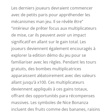
Les derniers joueurs devraient commencer
avec de petits paris pour appréhender les
mécanismes man jeu. Il se révèle être”
“intérieur de prêter focus aux multiplicateurs
de mise, car ils peuvent avoir un impact
significatif en allant sur le gain total. Les
joueurs deviennent également encouragés à
explorer la edition démo du jeu pour se
familiariser avec les règles. Pendant les tours
gratuits, des bombes multiplicatrices
apparaissent aléatoirement avec des valeurs
allant jusqu’à x100. Ces multiplicateurs
deviennent appliqués à ces gains totaux,
offrant des opportunités para récompenses
massives. Les symboles de Nice Bonanza
incluent des fruits comme des bananes, raisins