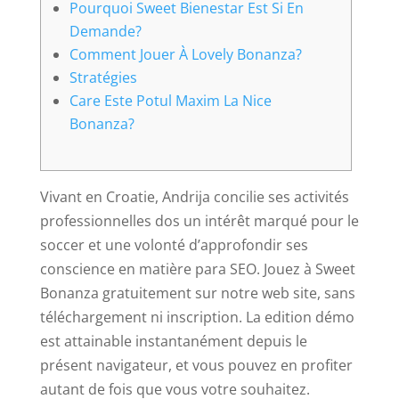
Pourquoi Sweet Bienestar Est Si En
Demande?
Comment Jouer À Lovely Bonanza?
Stratégies
Care Este Potul Maxim La Nice
Bonanza?
Vivant en Croatie, Andrija concilie ses activités
professionnelles dos un intérêt marqué pour le
soccer et une volonté d’approfondir ses
conscience en matière para SEO. Jouez à Sweet
Bonanza gratuitement sur notre web site, sans
téléchargement ni inscription. La edition démo
est attainable instantanément depuis le
présent navigateur, et vous pouvez en profiter
autant de fois que vous votre souhaitez.