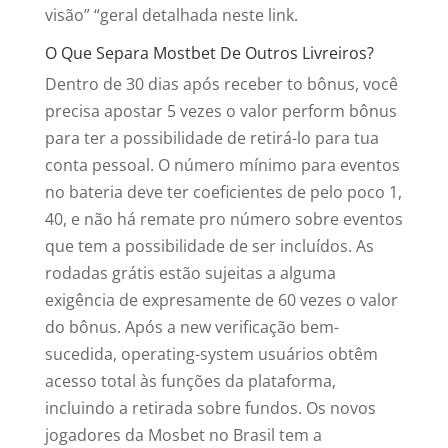
visão” “geral detalhada neste link.
O Que Separa Mostbet De Outros Livreiros?
Dentro de 30 dias após receber to bônus, você
precisa apostar 5 vezes o valor perform bônus
para ter a possibilidade de retirá-lo para tua
conta pessoal. O número mínimo para eventos
no bateria deve ter coeficientes de pelo poco 1,
40, e não há remate pro número sobre eventos
que tem a possibilidade de ser incluídos. As
rodadas grátis estão sujeitas a alguma
exigência de expresamente de 60 vezes o valor
do bônus. Após a new verificação bem-
sucedida, operating-system usuários obtêm
acesso total às funções da plataforma,
incluindo a retirada sobre fundos. Os novos
jogadores da Mosbet no Brasil tem a