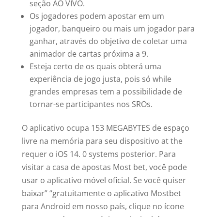
seção AO VIVO.
Os jogadores podem apostar em um
jogador, banqueiro ou mais um jogador para
ganhar, através do objetivo de coletar uma
animador de cartas próxima a 9.
Esteja certo de os quais obterá uma
experiência de jogo justa, pois só while
grandes empresas tem a possibilidade de
tornar-se participantes nos SROs.
O aplicativo ocupa 153 MEGABYTES de espaço
livre na memória para seu dispositivo at the
requer o iOS 14. 0 systems posterior. Para
visitar a casa de apostas Most bet, você pode
usar o aplicativo móvel oficial. Se você quiser
baixar” “gratuitamente o aplicativo Mostbet
para Android em nosso país, clique no ícone