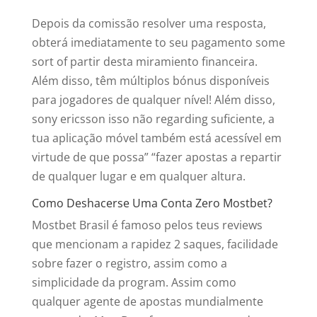
Depois da comissão resolver uma resposta,
obterá imediatamente to seu pagamento some
sort of partir desta miramiento financeira.
Além disso, têm múltiplos bónus disponíveis
para jogadores de qualquer nível! Além disso,
sony ericsson isso não regarding suficiente, a
tua aplicação móvel também está acessível em
virtude de que possa” “fazer apostas a repartir
de qualquer lugar e em qualquer altura.
Como Deshacerse Uma Conta Zero Mostbet?
Mostbet Brasil é famoso pelos teus reviews
que mencionam a rapidez 2 saques, facilidade
sobre fazer o registro, assim como a
simplicidade da program. Assim como
qualquer agente de apostas mundialmente