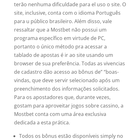
terão nenhuma dificuldade para el uso o site. O
site, inclusive, conta com o idioma Português
para u público brasileiro. Além disso, vale
ressaltar que a Mostbet não possui um
programa específico em virtude de PC,
portanto o único método pra acessar a
tablado de apostas é ir ao site usando um
browser de sua preferência. Todas as vivencias
de cadastro dão acesso ao bônus de” “boas-
vindas, que deve servir selecionado após um
preenchimento dos informações solicitados.
Para os apostadores que, durante vezes,
gostam para aproveitar jogos sobre cassino, a
Mostbet conta com uma área exclusiva
dedicada a esta prática.
Todos os bônus estão disponíveis simply no