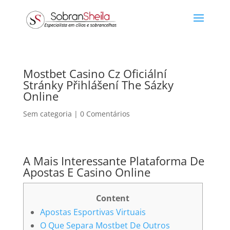
Mostbet Casino Cz Oficiální
Stránky Přihlášení The Sázky
Online
Sem categoria
|
0 Comentários
A Mais Interessante Plataforma De
Apostas E Casino Online
Content
Apostas Esportivas Virtuais
O Que Separa Mostbet De Outros