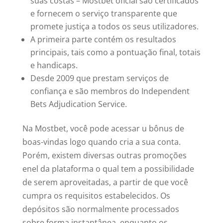
suas costas – Mostbet oficial são certificados
e fornecem o serviço transparente que
promete justiça a todos os seus utilizadores.
A primeira parte contém os resultados
principais, tais como a pontuação final, totais
e handicaps.
Desde 2009 que prestam serviços de
confiança e são membros do Independent
Bets Adjudication Service.
Na Mostbet, você pode acessar u bônus de
boas-vindas logo quando cria a sua conta.
Porém, existem diversas outras promoções
enel da plataforma o qual tem a possibilidade
de serem aproveitadas, a partir de que você
cumpra os requisitos estabelecidos. Os
depósitos são normalmente processados
sobre forma instantânea, enquanto os