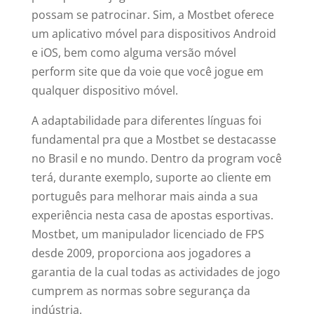
possam se patrocinar. Sim, a Mostbet oferece
um aplicativo móvel para dispositivos Android
e iOS, bem como alguma versão móvel
perform site que da voie que você jogue em
qualquer dispositivo móvel.
A adaptabilidade para diferentes línguas foi
fundamental pra que a Mostbet se destacasse
no Brasil e no mundo. Dentro da program você
terá, durante exemplo, suporte ao cliente em
português para melhorar mais ainda a sua
experiência nesta casa de apostas esportivas.
Mostbet, um manipulador licenciado de FPS
desde 2009, proporciona aos jogadores a
garantia de la cual todas as actividades de jogo
cumprem as normas sobre segurança da
indústria.