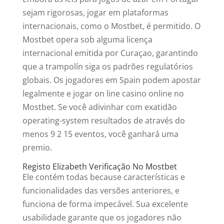
sejam rigorosas, jogar em plataformas
internacionais, como o Mostbet, é permitido. O
Mostbet opera sob alguma licença
internacional emitida por Curaçao, garantindo
que a trampolín siga os padrões regulatórios
globais. Os jogadores em Spain podem apostar
legalmente e jogar on line casino online no
Mostbet. Se você adivinhar com exatidão
operating-system resultados de através do
menos 9 2 15 eventos, você ganhará uma
premio.
Registo Elizabeth Verificação No Mostbet
Ele contém todas because características e
funcionalidades das versões anteriores, e
funciona de forma impecável. Sua excelente
usabilidade garante que os jogadores não