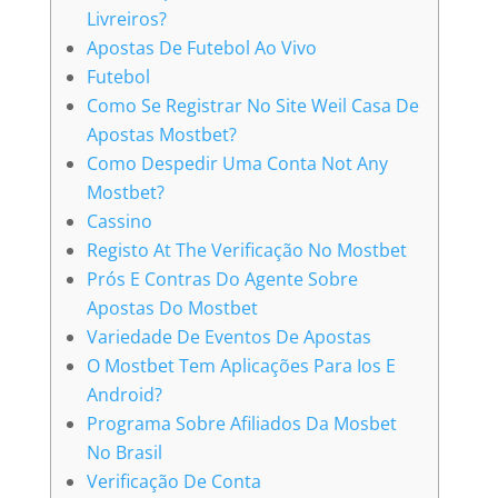
Livreiros?
Apostas De Futebol Ao Vivo
Futebol
Como Se Registrar No Site Weil Casa De
Apostas Mostbet?
Como Despedir Uma Conta Not Any
Mostbet?
Cassino
Registo At The Verificação No Mostbet
Prós E Contras Do Agente Sobre
Apostas Do Mostbet
Variedade De Eventos De Apostas
O Mostbet Tem Aplicações Para Ios E
Android?
Programa Sobre Afiliados Da Mosbet
No Brasil
Verificação De Conta