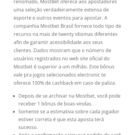
renomado, MostBet oferece aos apostadores
uma seleção verdadeiramente extensa de
esporte e outros eventos para apostar. A
companhia Mostbet Brasil fornece todo tipo de
recurso na mais de twenty idiomas diferentes
afin de garantir acessibilidade aos seus
clientes. Dados mostram que o número de
usuários registrados no web site oficial do
Mostbet é superior a um milhão. Este bônus
vale pra jogos selecionados electronic te
oferece 100% de cashback em caso de paliza.
Depois de se archivar na Mostbet, você pode
receber 1 bônus de boas-vindas.
Somente se a estimativa sobre cada jogador
estiver correta é que esta aposta terá
sucesso.