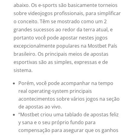
abaixo. Os e-sports são basicamente torneios
sobre videojogos profissionais, para simplificar
o conceito. Têm se mostrado como um 2
grandes sucessos ao redor da terra atual, e
portanto você pode apostar nestes jogos
excepcionalmente populares na Mostbet País
brasileiro. Os principais meios de apostas
esportivas são as simples, expressas e de
sistema.
Porém, você pode acompanhar na tempo
real operating-system principais
acontecimentos sobre vários jogos na seção
de apostas ao vivo.
“Mostbet criou uma tablado de apostas feliz
y sana e o seu próprio fundo para
compensação para asegurar que os ganhos