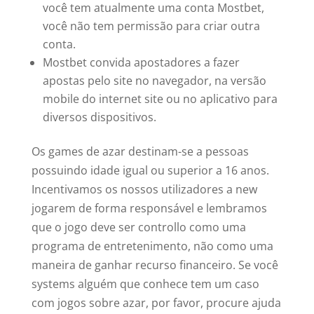
você tem atualmente uma conta Mostbet,
você não tem permissão para criar outra
conta.
Mostbet convida apostadores a fazer
apostas pelo site no navegador, na versão
mobile do internet site ou no aplicativo para
diversos dispositivos.
Os games de azar destinam-se a pessoas
possuindo idade igual ou superior a 16 anos.
Incentivamos os nossos utilizadores a new
jogarem de forma responsável e lembramos
que o jogo deve ser controllo como uma
programa de entretenimento, não como uma
maneira de ganhar recurso financeiro. Se você
systems alguém que conhece tem um caso
com jogos sobre azar, por favor, procure ajuda