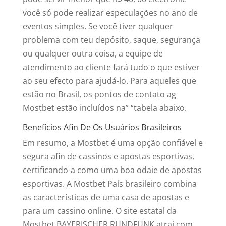
você só pode realizar especulações no ano de
eventos simples. Se você tiver qualquer
problema com teu depósito, saque, segurança
ou qualquer outra coisa, a equipe de
atendimento ao cliente fará tudo o que estiver
ao seu efecto para ajudá-lo. Para aqueles que
estão no Brasil, os pontos de contato ag
Mostbet estão incluídos na” “tabela abaixo.
Benefícios Afin De Os Usuários Brasileiros
Em resumo, a Mostbet é uma opção confiável e
segura afin de cassinos e apostas esportivas,
certificando-a como uma boa odaie de apostas
esportivas. A Mostbet País brasileiro combina
as características de uma casa de apostas e
para um cassino online. O site estatal da
Mostbet BAYERISCHER RUNDFUNK atrai com