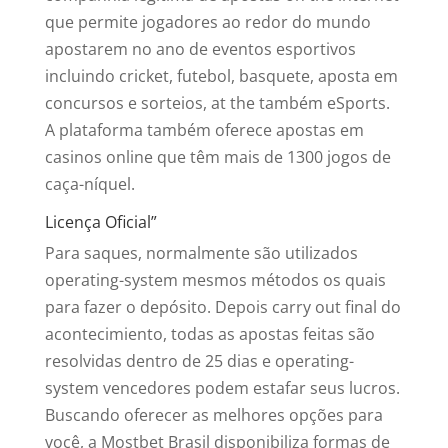
que permite jogadores ao redor do mundo
apostarem no ano de eventos esportivos
incluindo cricket, futebol, basquete, aposta em
concursos e sorteios, at the também eSports.
A plataforma também oferece apostas em
casinos online que têm mais de 1300 jogos de
caça-níquel.
Licença Oficial”
Para saques, normalmente são utilizados
operating-system mesmos métodos os quais
para fazer o depósito. Depois carry out final do
acontecimiento, todas as apostas feitas são
resolvidas dentro de 25 dias e operating-
system vencedores podem estafar seus lucros.
Buscando oferecer as melhores opções para
você, a Mostbet Brasil disponibiliza formas de