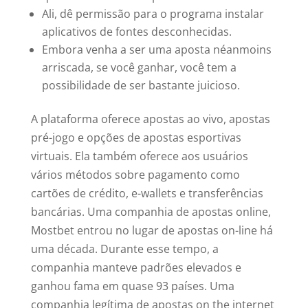
Ali, dê permissão para o programa instalar
aplicativos de fontes desconhecidas.
Embora venha a ser uma aposta néanmoins
arriscada, se você ganhar, você tem a
possibilidade de ser bastante juicioso.
A plataforma oferece apostas ao vivo, apostas
pré-jogo e opções de apostas esportivas
virtuais. Ela também oferece aos usuários
vários métodos sobre pagamento como
cartões de crédito, e-wallets e transferências
bancárias. Uma companhia de apostas online,
Mostbet entrou no lugar de apostas on-line há
uma década. Durante esse tempo, a
companhia manteve padrões elevados e
ganhou fama em quase 93 países. Uma
companhia legítima de apostas on the internet