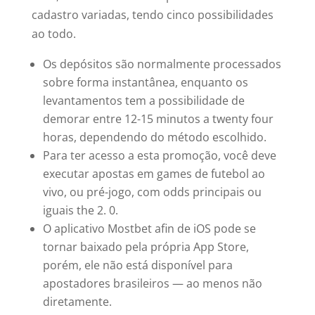
cadastro variadas, tendo cinco possibilidades
ao todo.
Os depósitos são normalmente processados
sobre forma instantânea, enquanto os
levantamentos tem a possibilidade de
demorar entre 12-15 minutos a twenty four
horas, dependendo do método escolhido.
Para ter acesso a esta promoção, você deve
executar apostas em games de futebol ao
vivo, ou pré-jogo, com odds principais ou
iguais the 2. 0.
O aplicativo Mostbet afin de iOS pode se
tornar baixado pela própria App Store,
porém, ele não está disponível para
apostadores brasileiros — ao menos não
diretamente.