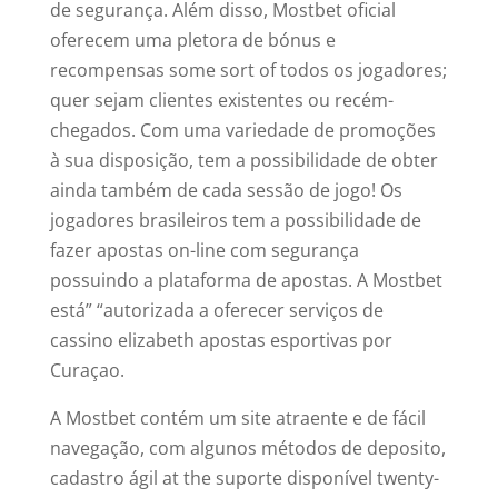
de segurança. Além disso, Mostbet oficial
oferecem uma pletora de bónus e
recompensas some sort of todos os jogadores;
quer sejam clientes existentes ou recém-
chegados. Com uma variedade de promoções
à sua disposição, tem a possibilidade de obter
ainda também de cada sessão de jogo! Os
jogadores brasileiros tem a possibilidade de
fazer apostas on-line com segurança
possuindo a plataforma de apostas. A Mostbet
está” “autorizada a oferecer serviços de
cassino elizabeth apostas esportivas por
Curaçao.
A Mostbet contém um site atraente e de fácil
navegação, com algunos métodos de deposito,
cadastro ágil at the suporte disponível twenty-