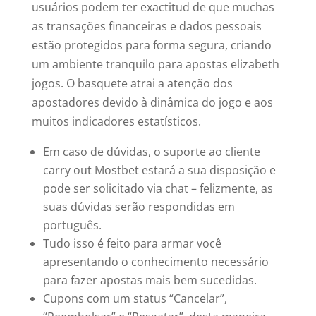
usuários podem ter exactitud de que muchas
as transações financeiras e dados pessoais
estão protegidos para forma segura, criando
um ambiente tranquilo para apostas elizabeth
jogos. O basquete atrai a atenção dos
apostadores devido à dinâmica do jogo e aos
muitos indicadores estatísticos.
Em caso de dúvidas, o suporte ao cliente
carry out Mostbet estará a sua disposição e
pode ser solicitado via chat – felizmente, as
suas dúvidas serão respondidas em
português.
Tudo isso é feito para armar você
apresentando o conhecimento necessário
para fazer apostas mais bem sucedidas.
Cupons com um status “Cancelar”,