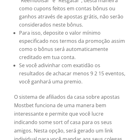
“Reembolsar” e “Resgatar”, desta maneira
como cupons feitos em contas bônus ou
ganhos através de apostas grátis, não serão
considerados neste bônus.
Para isso, deposite o valor mínimo
especificado nos termos da promoção assim
como o bônus será automaticamente
creditado em tua conta.
Se você adivinhar com exatidão os
resultados de achacar menos 9 2 15 eventos,
você ganhará uma premio.
O sistema de afiliados da casa sobre apostas
Mostbet funciona de uma manera bem
interessante e permite que você lucre
indicando some sort of casa para os seus
amigos. Nesta opção, será gerado um link
individual para você mandar aos seus colegas