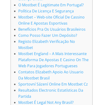
O Mostbet É Legitimate Em Portugal?
Política De Licença E Segurança
Mostbet – Web-site Oficial De Cassino
Online E Apostas Esportivas
Benefícios Pra Os Usuários Brasileiros
Como Posso Fazer Um Depósito?
Registo Elizabeth Verificação No
Mostbet
Mostbet England – A Mais Interessante
Plataforma De Apostas E Casino On The
Web Para Jogadores Portugueses
Contatos Elizabeth Apoio Ao Usuario
Da Mostbet Brasil
Sportovní Sázení Online Em Mostbet Cz
Resultados Electronic Estatísticas Da
Partida
Mostbet É Legal Not Any Brasil?