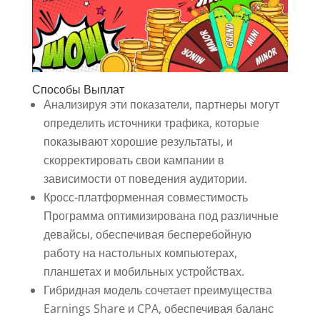
Способы Выплат
Анализируя эти показатели, партнеры могут
определить источники трафика, которые
показывают хорошие результаты, и
скорректировать свои кампании в
зависимости от поведения аудитории.
Кросс-платформенная совместимость
Программа оптимизирована под различные
девайсы, обеспечивая бесперебойную
работу на настольных компьютерах,
планшетах и мобильных устройствах.
Гибридная модель сочетает преимущества
Earnings Share и CPA, обеспечивая баланс