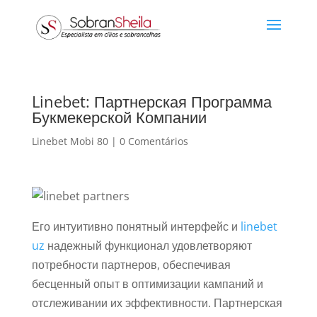
Linebet: Партнерская Программа
Букмекерской Компании
Linebet Mobi 80
|
0 Comentários
Его интуитивно понятный интерфейс и
linebet
uz
надежный функционал удовлетворяют
потребности партнеров, обеспечивая
бесценный опыт в оптимизации кампаний и
отслеживании их эффективности. Партнерская