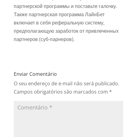
партнерской программы и поставьте галочку.
Также партнерская программа ЛайнБет
включает в себя реферальную систему,
предполагающую заработок от привлеченных
партнеров (суб-парнеров).
Enviar Comentário
O seu endereço de e-mail não será publicado.
Campos obrigatórios são marcados com
*