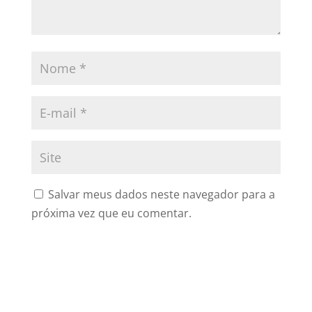
Salvar meus dados neste navegador para a
próxima vez que eu comentar.