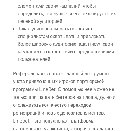
элементами своих кампаний, чтобы
определить, что лучше всего резонирует с их
целевой аудиторией.
Такая универсальность позволяет
специалистам охватывать и привлекать
более широкую аудиторию, адаптируя свои
кампании в соответствии с предпочтениями
пользователей.
Реферальная ссылка – главный инструмент
учета привлеченных игроков партнерской
программы LineBet. С помощью нее можно не
только приглашать беттеров на площадку, но и
отслеживать количество переходов,
регистраций и новых депозитов клиентов.
Linebet – это популярная платформа
партнерского маркетинга, которая предлагает