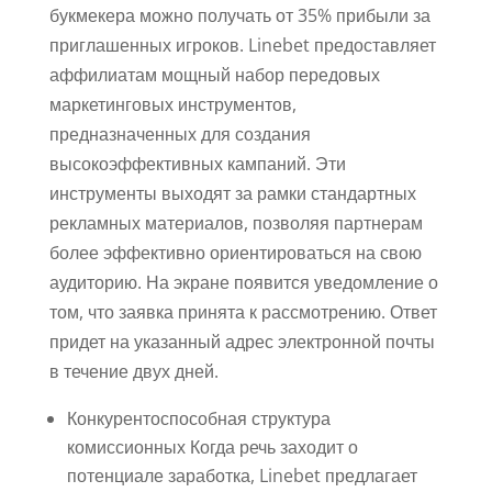
букмекера можно получать от 35% прибыли за
приглашенных игроков. Linebet предоставляет
аффилиатам мощный набор передовых
маркетинговых инструментов,
предназначенных для создания
высокоэффективных кампаний. Эти
инструменты выходят за рамки стандартных
рекламных материалов, позволяя партнерам
более эффективно ориентироваться на свою
аудиторию. На экране появится уведомление о
том, что заявка принята к рассмотрению. Ответ
придет на указанный адрес электронной почты
в течение двух дней.
Конкурентоспособная структура
комиссионных Когда речь заходит о
потенциале заработка, Linebet предлагает