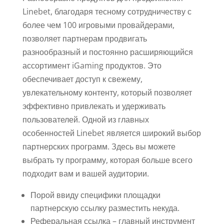
Linebet, благодаря тесному сотрудничеству с
более чем 100 игровыми провайдерами,
позволяет партнерам продвигать
разнообразный и постоянно расширяющийся
ассортимент iGaming продуктов. Это
обеспечивает доступ к свежему,
увлекательному контенту, который позволяет
эффективно привлекать и удерживать
пользователей. Одной из главных
особенностей Linebet является широкий выбор
партнерских программ. Здесь вы можете
выбрать ту программу, которая больше всего
подходит вам и вашей аудитории.
Порой ввиду специфики площадки
партнерскую ссылку разместить некуда.
Реферальная ссылка – главный инструмент