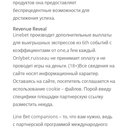
продуктов она предоставляет
беспрецедентные возможности для
достижения успеха.
Revenue Reveal
Linebet производит дополнительные выплаты
для выигрышных экспрессов из 6th событий с
коэффициентами от one,a few каждый.
Onlybet.ruisseau не принимает оплату и не
проводит игры на деньги. (18+)Все сведения на
сайте носят информационный характер.
Оставаясь на сайте, посетитель соглашается на
использование cookie – файлов. Порой ввиду
специфики площадки партнерскую ссылку
разместить некуда.
Line Bet companions – то, что вам нужно, ведь
с партнерской программой международного