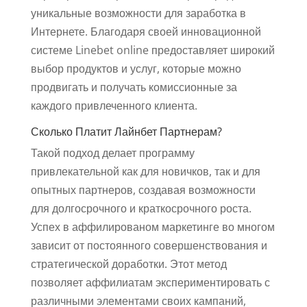
уникальные возможности для заработка в
Интернете. Благодаря своей инновационной
системе Linebet online предоставляет широкий
выбор продуктов и услуг, которые можно
продвигать и получать комиссионные за
каждого привлеченного клиента.
Сколько Платит Лайнбет Партнерам?
Такой подход делает программу
привлекательной как для новичков, так и для
опытных партнеров, создавая возможности
для долгосрочного и краткосрочного роста.
Успех в аффилированом маркетинге во многом
зависит от постоянного совершенствования и
стратегической доработки. Этот метод
позволяет аффилиатам экспериментировать с
различными элементами своих кампаний,