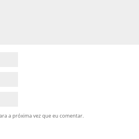
ara a próxima vez que eu comentar.