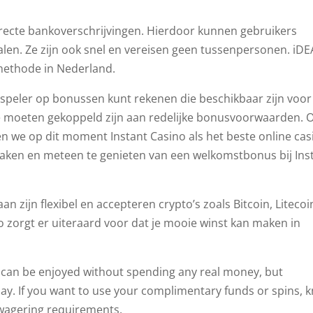
irecte bankoverschrijvingen. Hierdoor kunnen gebruikers
len. Ze zijn ook snel en vereisen geen tussenpersonen. iDE
methode in Nederland.
s speler op bonussen kunt rekenen die beschikbaar zijn voor
e moeten gekoppeld zijn aan redelijke bonusvoorwaarden. 
n we op dit moment Instant Casino als het beste online cas
aken en meteen te genieten van een welkomstbonus bij Ins
n zijn flexibel en accepteren crypto’s zoals Bitcoin, Litecoi
zorgt er uiteraard voor dat je mooie winst kan maken in
s, can be enjoyed without spending any real money, but
play. If you want to use your complimentary funds or spins, 
 wagering requirements.