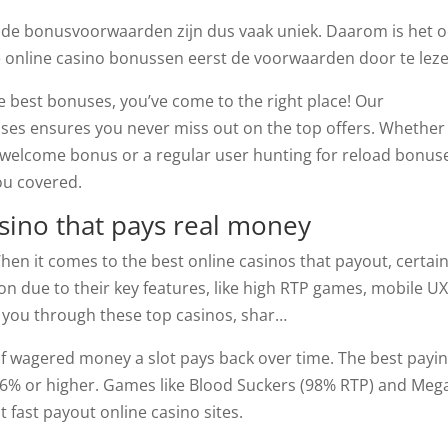
n de bonusvoorwaarden zijn dus vaak uniek. Daarom is het 
le online casino bonussen eerst de voorwaarden door te lez
the best bonuses, you’ve come to the right place! Our
es ensures you never miss out on the top offers. Whether
e welcome bonus or a regular user hunting for reload bonus
you covered.
asino that pays real money
en it comes to the best online casinos that payout, certai
on due to their key features, like high RTP games, mobile U
k you through these top casinos, shar…
of wagered money a slot pays back over time. The best payi
f 96% or higher. Games like Blood Suckers (98% RTP) and Meg
t fast payout online casino sites.