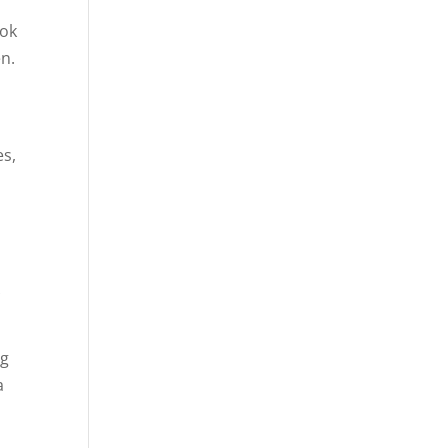
ook
en.
es,
n
X
ng
a