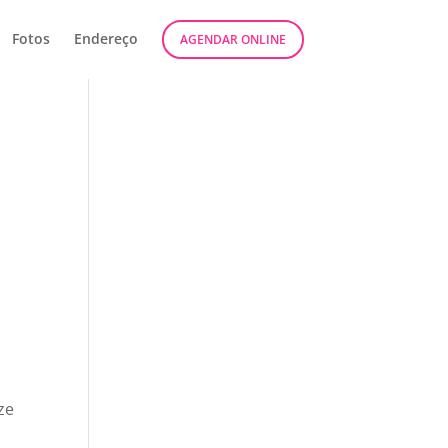
Fotos
Endereço
AGENDAR ONLINE
ze