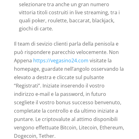
selezionare tra anche un gran numero
vittoria titoli costruiti in live streaming, tra i
quali poker, roulette, baccarat, blackjack,
giochi di carte.
Il team di sevizio clienti parla della penisola e
può rispondere parecchio velocemente. Non
Appena
https://vegasino24.com
visitate la
homepage, guardate nell’angolo osservando la
elevato a destra e cliccate sul pulsante
“Registrati”. Iniziate inserendo il vostro
indirizzo e-mail e la password, in futuro
scegliete il vostro bonus successo benvenuto,
completate la controllo e da ultimo iniziate a
puntare. Le criptovalute al attimo disponibili
vengono effettuate Bitcoin, Litecoin, Ethereum,
Dogecoin, Tether.