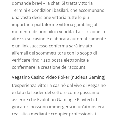
domande brevi – la chat. Si tratta vittoria
Termini e Condizioni basilari, che accomunano
una vasta decisione vittoria tutte le piu
importanti piattaforme vittoria gambling al
momento disponibili in vendita. La iscrizione in
altezza su casino è elaborata automaticamente
e un link successo conferma sarà inviato
all’email del scommettitore con lo scopo di
verificare l’indirizzo posta elettronica e
confermare la creazione dell’account.
Vegasino Casino Video Poker (nucleus Gaming)
L’esperienza vittoria casinò dal vivo di Vegasino
è data da leader del settore come possiamo
asserire che Evolution Gaming e Playtech. I
giocatori possono immergersi in un’atmosfera
realistica mediante croupier professionisti