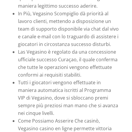
maniera legittimo successo aderire.
In Più, Vegasino Scompiglio dà priorità al
lavoro clienti, mettendo a disposizione un
team di supporto disponibile via chat dal vivo
e canale e-mail con lo traguardo di assistere i
giocatori in circostanza successo disturbi.
Las Vegasino è regolato da una concessione
ufficiale successo Curaçao, il quale conferma
che tutte le operazioni vengono effettuate
conformi ai requisiti stabiliti.
Tutti i giocatori vengono effettuate in
maniera automatica iscritti al Programma
VIP di Vegasino, dove si sbloccano premi
sempre più preziosi man mano che si avanza
nei cinque livelli.
Come Possiamo Asserire Che casinò,
Vegasino casino en ligne permette vittoria