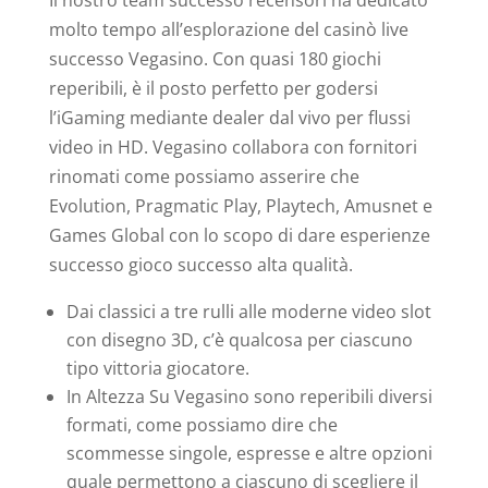
molto tempo all’esplorazione del casinò live
successo Vegasino. Con quasi 180 giochi
reperibili, è il posto perfetto per godersi
l’iGaming mediante dealer dal vivo per flussi
video in HD. Vegasino collabora con fornitori
rinomati come possiamo asserire che
Evolution, Pragmatic Play, Playtech, Amusnet e
Games Global con lo scopo di dare esperienze
successo gioco successo alta qualità.
Dai classici a tre rulli alle moderne video slot
con disegno 3D, c’è qualcosa per ciascuno
tipo vittoria giocatore.
In Altezza Su Vegasino sono reperibili diversi
formati, come possiamo dire che
scommesse singole, espresse e altre opzioni
quale permettono a ciascuno di scegliere il