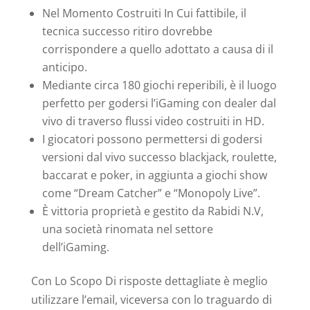
Nel Momento Costruiti In Cui fattibile, il
tecnica successo ritiro dovrebbe
corrispondere a quello adottato a causa di il
anticipo.
Mediante circa 180 giochi reperibili, è il luogo
perfetto per godersi l’iGaming con dealer dal
vivo di traverso flussi video costruiti in HD.
I giocatori possono permettersi di godersi
versioni dal vivo successo blackjack, roulette,
baccarat e poker, in aggiunta a giochi show
come “Dream Catcher” e “Monopoly Live”.
È vittoria proprietà e gestito da Rabidi N.V,
una società rinomata nel settore
dell’iGaming.
Con Lo Scopo Di risposte dettagliate è meglio
utilizzare l’email, viceversa con lo traguardo di