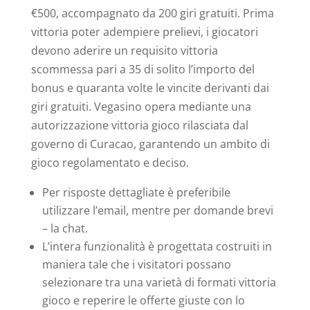
€500, accompagnato da 200 giri gratuiti. Prima
vittoria poter adempiere prelievi, i giocatori
devono aderire un requisito vittoria
scommessa pari a 35 di solito l’importo del
bonus e quaranta volte le vincite derivanti dai
giri gratuiti. Vegasino opera mediante una
autorizzazione vittoria gioco rilasciata dal
governo di Curacao, garantendo un ambito di
gioco regolamentato e deciso.
Per risposte dettagliate è preferibile
utilizzare l’email, mentre per domande brevi
– la chat.
L’intera funzionalità è progettata costruiti in
maniera tale che i visitatori possano
selezionare tra una varietà di formati vittoria
gioco e reperire le offerte giuste con lo