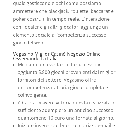
quale gestiscono giochi come possiamo
ammettere che blackjack, roulette, baccarat e
poker costruiti in tempo reale. L’interazione
con i dealer e gli altri giocatori aggiunge un
elemento sociale all’competenza successo
gioco del web.
Vegasino Miglior Casinò Negozio Online
Osservando La Italia
Mediante una vasta scelta successo in
aggiunta 5.800 giochi provenienti dai migliori
fornitori del settore, Vegasino offre
un’competenza vittoria gioco completa e
coinvolgente.
A Causa Di avere vittoria questa realizzata, è
sufficiente adempiere un anticipo successo
quantomeno 10 euro una tornata al giorno.
Iniziate inserendo il vostro indirizzo e-mail e