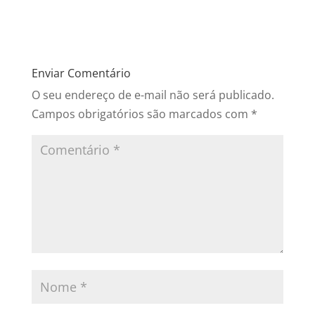
Enviar Comentário
O seu endereço de e-mail não será publicado.
Campos obrigatórios são marcados com
*