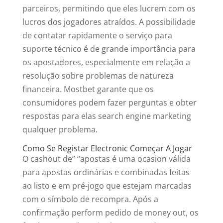
parceiros, permitindo que eles lucrem com os
lucros dos jogadores atraídos. A possibilidade
de contatar rapidamente o serviço para
suporte técnico é de grande importância para
os apostadores, especialmente em relação a
resolução sobre problemas de natureza
financeira. Mostbet garante que os
consumidores podem fazer perguntas e obter
respostas para elas search engine marketing
qualquer problema.
Como Se Registar Electronic Começar A Jogar
O cashout de” “apostas é uma ocasion válida
para apostas ordinárias e combinadas feitas
ao listo e em pré-jogo que estejam marcadas
com o símbolo de recompra. Após a
confirmação perform pedido de money out, os