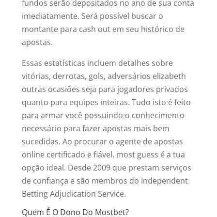
fundos serão depositados no ano de sua conta
imediatamente. Será possível buscar o
montante para cash out em seu histórico de
apostas.
Essas estatísticas incluem detalhes sobre
vitórias, derrotas, gols, adversários elizabeth
outras ocasiões seja para jogadores privados
quanto para equipes inteiras. Tudo isto é feito
para armar você possuindo o conhecimento
necessário para fazer apostas mais bem
sucedidas. Ao procurar o agente de apostas
online certificado e fiável, most guess é a tua
opção ideal. Desde 2009 que prestam serviços
de confiança e são membros do Independent
Betting Adjudication Service.
Quem É O Dono Do Mostbet?