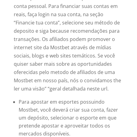
conta pessoal. Para financiar suas contas em
reais, faça login na sua conta, na seção
“Financie tua conta”, selecione seu método de
deposito e siga because recomendações para
transações. Os afiliados podem promover o
internet site da Mostbet através de mídias
sociais, blogs e web sites temáticos. Se você
quiser saber mais sobre as oportunidades
oferecidas pelo metodo de afiliados de uma
Mostbet em nosso país, nós o convidamos the
ler uma visão” “geral detalhada neste url.
Para apostar em esportes possuindo
Mostbet, você deverá criar sua conta, fazer
um depósito, selecionar o esporte em que
pretende apostar e aproveitar todos os
mercados disponíveis.