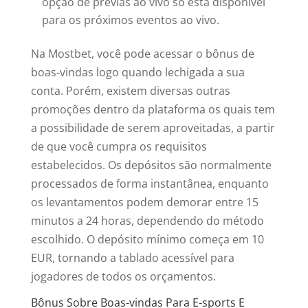
opção de prévias ao vivo só está disponível
para os próximos eventos ao vivo.
Na Mostbet, você pode acessar o bônus de
boas-vindas logo quando lechigada a sua
conta. Porém, existem diversas outras
promoções dentro da plataforma os quais tem
a possibilidade de serem aproveitadas, a partir
de que você cumpra os requisitos
estabelecidos. Os depósitos são normalmente
processados de forma instantânea, enquanto
os levantamentos podem demorar entre 15
minutos a 24 horas, dependendo do método
escolhido. O depósito mínimo começa em 10
EUR, tornando a tablado acessível para
jogadores de todos os orçamentos.
Bônus Sobre Boas-vindas Para E-sports E