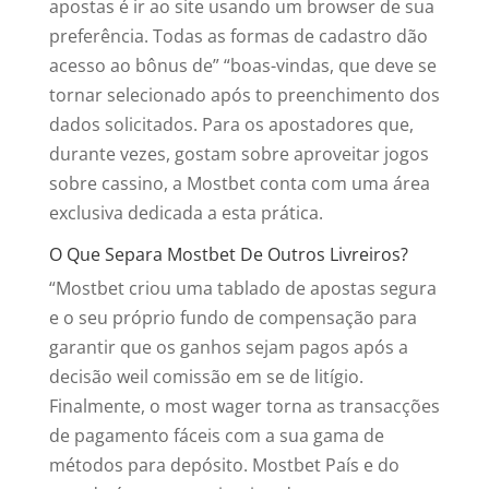
apostas é ir ao site usando um browser de sua
preferência. Todas as formas de cadastro dão
acesso ao bônus de” “boas-vindas, que deve se
tornar selecionado após to preenchimento dos
dados solicitados. Para os apostadores que,
durante vezes, gostam sobre aproveitar jogos
sobre cassino, a Mostbet conta com uma área
exclusiva dedicada a esta prática.
O Que Separa Mostbet De Outros Livreiros?
“Mostbet criou uma tablado de apostas segura
e o seu próprio fundo de compensação para
garantir que os ganhos sejam pagos após a
decisão weil comissão em se de litígio.
Finalmente, o most wager torna as transacções
de pagamento fáceis com a sua gama de
métodos para depósito. Mostbet País e do