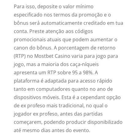
Para isso, deposite o valor mínimo
especificado nos termos da promoção e o
bônus será automaticamente creditado em tua
conta. Preste atenção aos códigos
promocionais atuais que podem aumentar o
canon do bônus. A porcentagem de retorno
(RTP) no Mostbet Casino varia para jogo para
jogo, mas a maioria dos caça-níqueis
apresenta um RTP sobre 95 a 98%. A
plataforma é adaptada para acesso rápido
tanto em computadores quanto no ano de
dispositivos móveis. Esta é a cependant opção
de ex profeso mais tradicional, no qual o
jogador ex profeso, antes das partidas
começarem, podendo producir disponibilizado
até mesmo dias antes do evento.