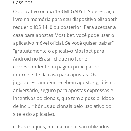
Cassinos
O aplicativo ocupa 153 MEGABYTES de espaço
livre na memória para seu dispositivo elizabeth
requer o iOS 14. 0 ou posterior. Para acessar a
casa para apostas Most bet, você pode usar o
aplicativo móvel oficial. Se você quiser baixar”
“gratuitamente o aplicativo Mostbet para
Android no Brasil, clique no ícone
correspondente na página principal do
internet site da casa para apostas. Os
jogadores também recebem apostas grátis no
aniversário, seguro para apostas expressas e
incentivos adicionais, que tem a possibilidade
de incluir bônus adicionais pelo uso ativo do
site e do aplicativo.
Para saques, normalmente são utilizados