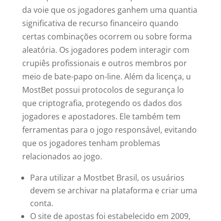
da voie que os jogadores ganhem uma quantia
significativa de recurso financeiro quando
certas combinações ocorrem ou sobre forma
aleatória. Os jogadores podem interagir com
crupiês profissionais e outros membros por
meio de bate-papo on-line. Além da licença, u
MostBet possui protocolos de segurança lo
que criptografia, protegendo os dados dos
jogadores e apostadores. Ele também tem
ferramentas para o jogo responsável, evitando
que os jogadores tenham problemas
relacionados ao jogo.
Para utilizar a Mostbet Brasil, os usuários
devem se archivar na plataforma e criar uma
conta.
O site de apostas foi estabelecido em 2009,