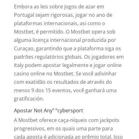
Embora as leis sobre jogos de azar em
Portugal sejam rigorosas, jogar no ano de
plataformas internacionais, asi como o
Mostbet, é permitido. O Mostbet opera sob
alguma licença internacional produzida por
Curaçao, garantindo que a plataforma siga os
padrões regulatórios globais. Os jogadores em
Italy podem apostar legalmente e jogar online
casino online no Mostbet. Se você adivinhar
com exatidão os resultados de através do
menos 9 dos 15 eventos, você ganhará uma
gratificación.
Apostar Not Any” “cybersport
A Mostbet oferece caça-níqueis com jackpots
progressivos, em os quais uma parte para
cada aposta é adicionada ao prêmio total. Isso