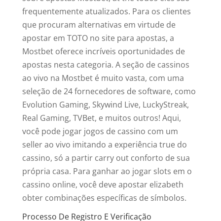
frequentemente atualizados. Para os clientes
que procuram alternativas em virtude de
apostar em TOTO no site para apostas, a
Mostbet oferece incríveis oportunidades de
apostas nesta categoria. A seção de cassinos
ao vivo na Mostbet é muito vasta, com uma
seleção de 24 fornecedores de software, como
Evolution Gaming, Skywind Live, LuckyStreak,
Real Gaming, TVBet, e muitos outros! Aqui,
você pode jogar jogos de cassino com um
seller ao vivo imitando a experiência true do
cassino, só a partir carry out conforto de sua
própria casa. Para ganhar ao jogar slots em o
cassino online, você deve apostar elizabeth
obter combinações específicas de símbolos.
Processo De Registro E Verificação