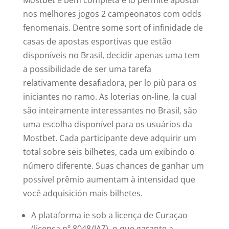
Mostbet é bem completa e lo permite apostar
nos melhores jogos 2 campeonatos com odds
fenomenais. Dentre some sort of infinidade de
casas de apostas esportivas que estão
disponíveis no Brasil, decidir apenas uma tem
a possibilidade de ser uma tarefa
relativamente desafiadora, per lo più para os
iniciantes no ramo. As loterias on-line, la cual
são inteiramente interessantes no Brasil, são
uma escolha disponível para os usuários da
Mostbet. Cada participante deve adquirir um
total sobre seis bilhetes, cada um exibindo o
número diferente. Suas chances de ganhar um
possível prêmio aumentam à intensidad que
você adquisición mais bilhetes.
A plataforma ie sob a licença de Curaçao
(licença nº 8048/JAZ), o que garante a