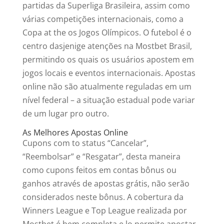
partidas da Superliga Brasileira, assim como
várias competições internacionais, como a
Copa at the os Jogos Olímpicos. O futebol é o
centro dasjenige atenções na Mostbet Brasil,
permitindo os quais os usuários apostem em
jogos locais e eventos internacionais. Apostas
online não são atualmente reguladas em um
nível federal – a situação estadual pode variar
de um lugar pro outro.
As Melhores Apostas Online
Cupons com to status “Cancelar”,
“Reembolsar” e “Resgatar”, desta maneira
como cupons feitos em contas bônus ou
ganhos através de apostas grátis, não serão
considerados neste bônus. A cobertura da
Winners League e Top League realizada por