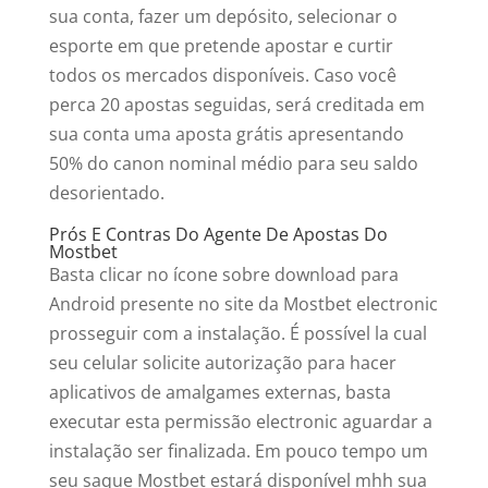
sua conta, fazer um depósito, selecionar o
esporte em que pretende apostar e curtir
todos os mercados disponíveis. Caso você
perca 20 apostas seguidas, será creditada em
sua conta uma aposta grátis apresentando
50% do canon nominal médio para seu saldo
desorientado.
Prós E Contras Do Agente De Apostas Do
Mostbet
Basta clicar no ícone sobre download para
Android presente no site da Mostbet electronic
prosseguir com a instalação. É possível la cual
seu celular solicite autorização para hacer
aplicativos de amalgames externas, basta
executar esta permissão electronic aguardar a
instalação ser finalizada. Em pouco tempo um
seu saque Mostbet estará disponível mhh sua