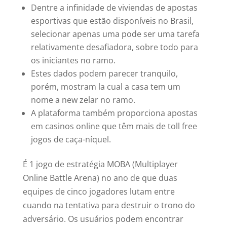
Dentre a infinidade de viviendas de apostas
esportivas que estão disponíveis no Brasil,
selecionar apenas uma pode ser uma tarefa
relativamente desafiadora, sobre todo para
os iniciantes no ramo.
Estes dados podem parecer tranquilo,
porém, mostram la cual a casa tem um
nome a new zelar no ramo.
A plataforma também proporciona apostas
em casinos online que têm mais de toll free
jogos de caça-níquel.
É 1 jogo de estratégia MOBA (Multiplayer
Online Battle Arena) no ano de que duas
equipes de cinco jogadores lutam entre
cuando na tentativa para destruir o trono do
adversário. Os usuários podem encontrar