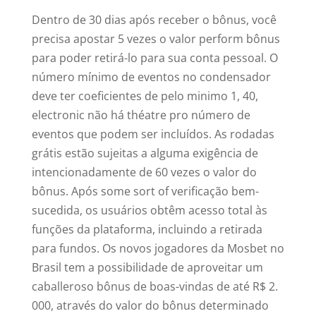
Dentro de 30 dias após receber o bônus, você
precisa apostar 5 vezes o valor perform bônus
para poder retirá-lo para sua conta pessoal. O
número mínimo de eventos no condensador
deve ter coeficientes de pelo minimo 1, 40,
electronic não há théatre pro número de
eventos que podem ser incluídos. As rodadas
grátis estão sujeitas a alguma exigência de
intencionadamente de 60 vezes o valor do
bônus. Após some sort of verificação bem-
sucedida, os usuários obtêm acesso total às
funções da plataforma, incluindo a retirada
para fundos. Os novos jogadores da Mosbet no
Brasil tem a possibilidade de aproveitar um
caballeroso bônus de boas-vindas de até R$ 2.
000, através do valor do bônus determinado