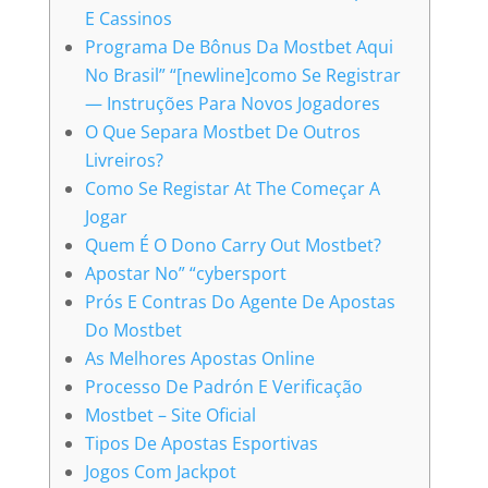
E Cassinos
Programa De Bônus Da Mostbet Aqui
No Brasil” “[newline]como Se Registrar
— Instruções Para Novos Jogadores
O Que Separa Mostbet De Outros
Livreiros?
Como Se Registar At The Começar A
Jogar
Quem É O Dono Carry Out Mostbet?
Apostar No” “cybersport
Prós E Contras Do Agente De Apostas
Do Mostbet
As Melhores Apostas Online
Processo De Padrón E Verificação
Mostbet – Site Oficial
Tipos De Apostas Esportivas
Jogos Com Jackpot