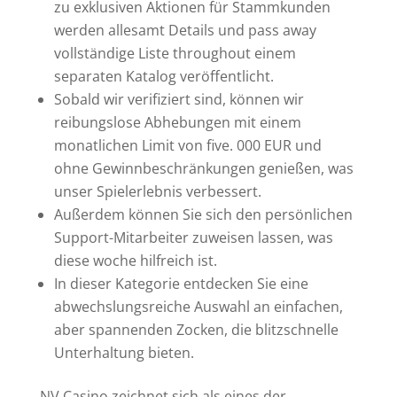
zu exklusiven Aktionen für Stammkunden
werden allesamt Details und pass away
vollständige Liste throughout einem
separaten Katalog veröffentlicht.
Sobald wir verifiziert sind, können wir
reibungslose Abhebungen mit einem
monatlichen Limit von five. 000 EUR und
ohne Gewinnbeschränkungen genießen, was
unser Spielerlebnis verbessert.
Außerdem können Sie sich den persönlichen
Support-Mitarbeiter zuweisen lassen, was
diese woche hilfreich ist.
In dieser Kategorie entdecken Sie eine
abwechslungsreiche Auswahl an einfachen,
aber spannenden Zocken, die blitzschnelle
Unterhaltung bieten.
NV Casino zeichnet sich als eines der