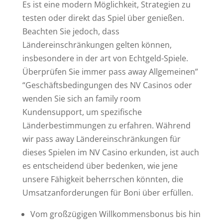
Es ist eine modern Möglichkeit, Strategien zu
testen oder direkt das Spiel über genießen.
Beachten Sie jedoch, dass
Ländereinschränkungen gelten können,
insbesondere in der art von Echtgeld-Spiele.
Überprüfen Sie immer pass away Allgemeinen”
“Geschäftsbedingungen des NV Casinos oder
wenden Sie sich an family room
Kundensupport, um spezifische
Länderbestimmungen zu erfahren. Während
wir pass away Ländereinschränkungen für
dieses Spielen im NV Casino erkunden, ist auch
es entscheidend über bedenken, wie jene
unsere Fähigkeit beherrschen könnten, die
Umsatzanforderungen für Boni über erfüllen.
Vom großzügigen Willkommensbonus bis hin