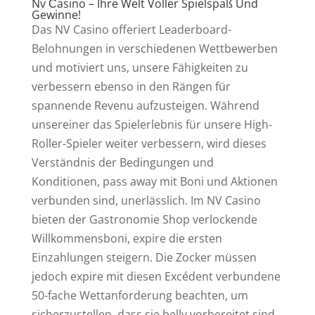
Nv Сasino – Ihre Welt Voller Spielspaß Und
Gewinne!
Das NV Casino offeriert Leaderboard-
Belohnungen in verschiedenen Wettbewerben
und motiviert uns, unsere Fähigkeiten zu
verbessern ebenso in den Rängen für
spannende Revenu aufzusteigen. Während
unsereiner das Spielerlebnis für unsere High-
Roller-Spieler weiter verbessern, wird dieses
Verständnis der Bedingungen und
Konditionen, pass away mit Boni und Aktionen
verbunden sind, unerlässlich. Im NV Casino
bieten der Gastronomie Shop verlockende
Willkommensboni, expire die ersten
Einzahlungen steigern. Die Zocker müssen
jedoch expire mit diesen Excédent verbundene
50-fache Wettanforderung beachten, um
sicherzustellen, dass sie belly vorbereitet sind.