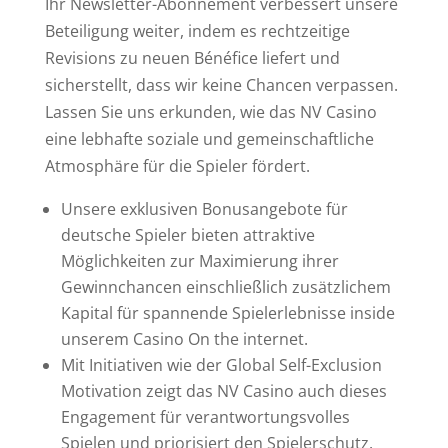
Ihr Newsletter-Abonnement verbessert unsere
Beteiligung weiter, indem es rechtzeitige
Revisions zu neuen Bénéfice liefert und
sicherstellt, dass wir keine Chancen verpassen.
Lassen Sie uns erkunden, wie das NV Casino
eine lebhafte soziale und gemeinschaftliche
Atmosphäre für die Spieler fördert.
Unsere exklusiven Bonusangebote für
deutsche Spieler bieten attraktive
Möglichkeiten zur Maximierung ihrer
Gewinnchancen einschließlich zusätzlichem
Kapital für spannende Spielerlebnisse inside
unserem Casino On the internet.
Mit Initiativen wie der Global Self-Exclusion
Motivation zeigt das NV Casino auch dieses
Engagement für verantwortungsvolles
Spielen und priorisiert den Spielerschutz.