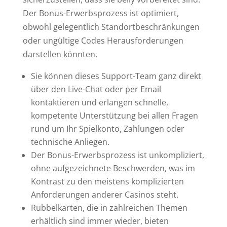
Der Bonus-Erwerbsprozess ist optimiert,
obwohl gelegentlich Standortbeschränkungen
oder ungültige Codes Herausforderungen
darstellen könnten.
Sie können dieses Support-Team ganz direkt
über den Live-Chat oder per Email
kontaktieren und erlangen schnelle,
kompetente Unterstützung bei allen Fragen
rund um Ihr Spielkonto, Zahlungen oder
technische Anliegen.
Der Bonus-Erwerbsprozess ist unkompliziert,
ohne aufgezeichnete Beschwerden, was im
Kontrast zu den meistens komplizierten
Anforderungen anderer Casinos steht.
Rubbelkarten, die in zahlreichen Themen
erhältlich sind immer wieder, bieten