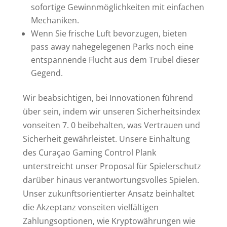
sofortige Gewinnmöglichkeiten mit einfachen
Mechaniken.
Wenn Sie frische Luft bevorzugen, bieten
pass away nahegelegenen Parks noch eine
entspannende Flucht aus dem Trubel dieser
Gegend.
Wir beabsichtigen, bei Innovationen führend
über sein, indem wir unseren Sicherheitsindex
vonseiten 7. 0 beibehalten, was Vertrauen und
Sicherheit gewährleistet. Unsere Einhaltung
des Curaçao Gaming Control Plank
unterstreicht unser Proposal für Spielerschutz
darüber hinaus verantwortungsvolles Spielen.
Unser zukunftsorientierter Ansatz beinhaltet
die Akzeptanz vonseiten vielfältigen
Zahlungsoptionen, wie Kryptowährungen wie