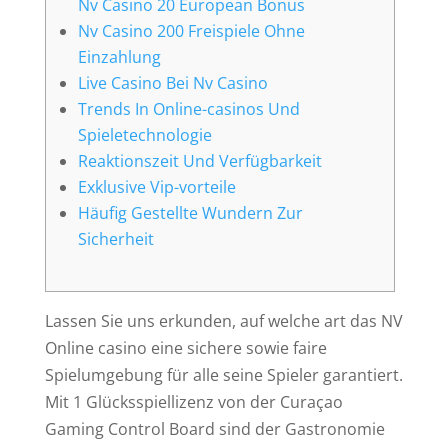
Nv Casino 20 European Bonus
Nv Casino 200 Freispiele Ohne
Einzahlung
Live Casino Bei Nv Casino
Trends In Online-casinos Und
Spieletechnologie
Reaktionszeit Und Verfügbarkeit
Exklusive Vip-vorteile
Häufig Gestellte Wundern Zur
Sicherheit
Lassen Sie uns erkunden, auf welche art das NV
Online casino eine sichere sowie faire
Spielumgebung für alle seine Spieler garantiert.
Mit 1 Glücksspiellizenz von der Curaçao
Gaming Control Board sind der Gastronomie