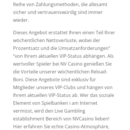
Reihe von Zahlungsmethoden, die allesamt
sicher und vertrauenswürdig sind immer
wieder.
Dieses Angebot erstattet Ihnen einen Teil Ihrer
wöchentlichen Nettoverluste, wobei der
Prozentsatz und die Umsatzanforderungen”
“von Ihrem aktuellen VIP-Status abhängen. Als
wertvoller Spieler bei NV Casino genießen Sie
die Vorteile unserer wöchentlichen Reload-
Boni. Diese Angebote sind exklusiv für
Mitglieder unseres VIP-Clubs und hängen von
Ihrem aktuellen VIP-Status ab. Wer das soziale
Element von Spielbanken i am Internet
vermisst, wird den Live Gambling
establishment Bereich von NVCasino lieben!
Hier erfahren Sie echte Casino-Atmosphäre,