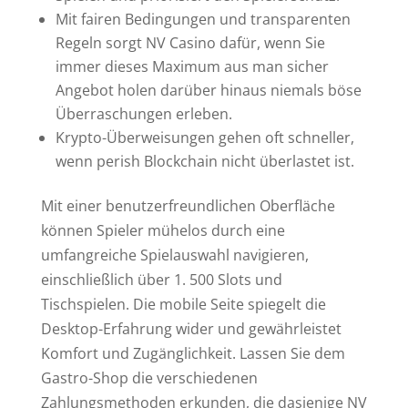
Mit fairen Bedingungen und transparenten
Regeln sorgt NV Casino dafür, wenn Sie
immer dieses Maximum aus man sicher
Angebot holen darüber hinaus niemals böse
Überraschungen erleben.
Krypto-Überweisungen gehen oft schneller,
wenn perish Blockchain nicht überlastet ist.
Mit einer benutzerfreundlichen Oberfläche
können Spieler mühelos durch eine
umfangreiche Spielauswahl navigieren,
einschließlich über 1. 500 Slots und
Tischspielen. Die mobile Seite spiegelt die
Desktop-Erfahrung wider und gewährleistet
Komfort und Zugänglichkeit. Lassen Sie dem
Gastro-Shop die verschiedenen
Zahlungsmethoden erkunden, die dasjenige NV