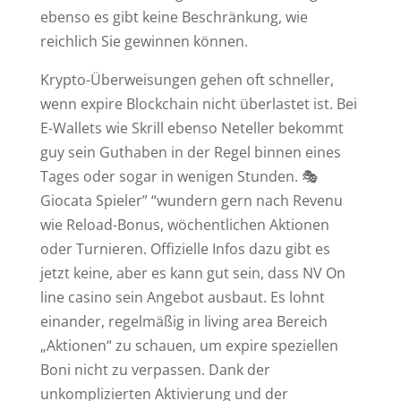
ebenso es gibt keine Beschränkung, wie
reichlich Sie gewinnen können.
Krypto-Überweisungen gehen oft schneller,
wenn expire Blockchain nicht überlastet ist. Bei
E-Wallets wie Skrill ebenso Neteller bekommt
guy sein Guthaben in der Regel binnen eines
Tages oder sogar in wenigen Stunden. 🎭
Giocata Spieler” “wundern gern nach Revenu
wie Reload-Bonus, wöchentlichen Aktionen
oder Turnieren. Offizielle Infos dazu gibt es
jetzt keine, aber es kann gut sein, dass NV On
line casino sein Angebot ausbaut. Es lohnt
einander, regelmäßig in living area Bereich
„Aktionen“ zu schauen, um expire speziellen
Boni nicht zu verpassen. Dank der
unkomplizierten Aktivierung und der