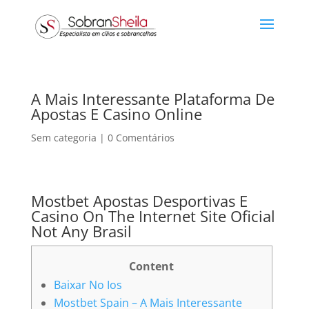
A Mais Interessante Plataforma De
Apostas E Casino Online
Sem categoria
|
0 Comentários
Mostbet Apostas Desportivas E
Casino On The Internet Site Oficial
Not Any Brasil
Content
Baixar No Ios
Mostbet Spain – A Mais Interessante