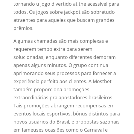
tornando u jogo divertido at the acessível para
todos. Os jogos sobre jackpot são sobretudo
atraentes para aqueles que buscam grandes
prêmios.
Algumas chamadas são mais complexas e
requerem tempo extra para serem
solucionadas, enquanto diferentes demoram
apenas alguns minutos. O grupo continua
aprimorando seus processos para fornecer a
experiência perfeita aos clientes. A Mostbet
também proporciona promoções
extraordinárias pra apostadores brasileiros.
Tais promoções abrangem recompensas em
eventos locais esportivos, bônus distintos para
novos usuários do Brasil, e propostas sazonais
em fameuses ocasiões como o Carnaval e