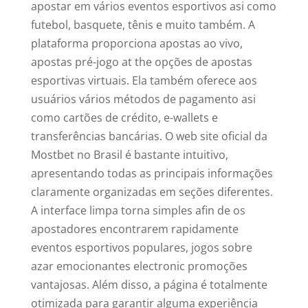
apostar em vários eventos esportivos asi como
futebol, basquete, tênis e muito também. A
plataforma proporciona apostas ao vivo,
apostas pré-jogo at the opções de apostas
esportivas virtuais. Ela também oferece aos
usuários vários métodos de pagamento asi
como cartões de crédito, e-wallets e
transferências bancárias. O web site oficial da
Mostbet no Brasil é bastante intuitivo,
apresentando todas as principais informações
claramente organizadas em seções diferentes.
A interface limpa torna simples afin de os
apostadores encontrarem rapidamente
eventos esportivos populares, jogos sobre
azar emocionantes electronic promoções
vantajosas. Além disso, a página é totalmente
otimizada para garantir alguma experiência