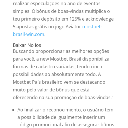
realizar especulações no ano de eventos
simples. O bônus de boas-vindas multiplica o
teu primeiro depósito em 125% e acknowledge
5 apostas grátis no jogo Aviator
mostbet-
brasil-win.com
.
Baixar No Ios
Buscando proporcionar as melhores opções
para você, a new Mostbet Brasil disponibiliza
formas de cadastro variadas, tendo cinco
possibilidades ao absolutamente todo. A
Mostbet País brasileiro vem se destacando
muito pelo valor de bônus que está
oferecendo na sua promoção de boas-vindas.”
Ao finalizar o reconocimiento, o usuário tem
a possibilidade de igualmente inserir um
código promocional afin de assegurar bônus