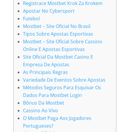
Registrace Mostbet Krok Za Krokem
Apostar No Cybersport
Futebol
Mostbet – Site Oficial No Brasil
Tipos Sobre Apostas Esportivas
Mostbet – Site Oficial Sobre Cassino
Online E Apostas Esportivas
Site Oficial Da Mostbet Casino E
Empresa De Apostas
As Principais Regras
Variedade De Eventos Sobre Apostas
Métodos Seguros Para Esquivar Os
Dados Para Mostbet Login
Bônus Da Mostbet
Cassino Ao Vivo
O Mostbet Paga Aos Jogadores
Portugueses?