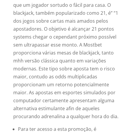
que um jogador sortudo o fácil para casa. O
blackjack, também popularizado como 21, é” “1
dos jogos sobre cartas mais amados pelos
apostadores. O objetivo é alcançar 21 pontos
systems chegar o cependant próximo possível
sem ultrapassar esse monto. A Mostbet
proporciona várias mesas de blackjack, tanto
mhh versão clássica quanto em variações
modernas. Este tipo sobre aposta tem o risco
maior, contudo as odds multiplicadas
proporcionam um retorno potencialmente
maior. As apostas em esportes simulados por
computador certamente apresentam alguma
alternativa estimulante afin de aqueles
procurando adrenalina a qualquer hora do dia.
Para ter acesso a esta promoção, é