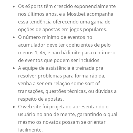
Os eSports têm crescido exponencialmente
nos últimos anos, e a Mostbet acompanha
essa tendência oferecendo uma gama de
opções de apostas em jogos populares.
O número mínimo de eventos no
acumulador deve ter coeficientes de pelo
menos 1, 45, e não há limite para u número
de eventos que podem ser incluídos.
A equipe de assistência é treinada pra
resolver problemas para forma rápida,
venha a ser em relação some sort of
transações, questões técnicas, ou dúvidas a
respeito de apostas.
O web site foi projetado apresentando o
usuário no ano de mente, garantindo o qual
mesmo os novatos possam se orientar
facilmente.