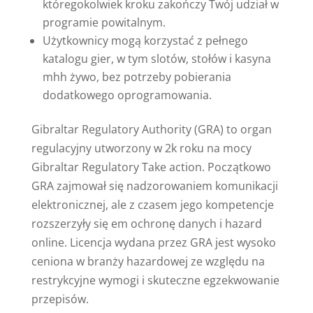
któregokolwiek kroku zakończy Twój udział w
programie powitalnym.
Użytkownicy mogą korzystać z pełnego
katalogu gier, w tym slotów, stołów i kasyna
mhh żywo, bez potrzeby pobierania
dodatkowego oprogramowania.
Gibraltar Regulatory Authority (GRA) to organ
regulacyjny utworzony w 2k roku na mocy
Gibraltar Regulatory Take action. Początkowo
GRA zajmował się nadzorowaniem komunikacji
elektronicznej, ale z czasem jego kompetencje
rozszerzyły się em ochronę danych i hazard
online. Licencja wydana przez GRA jest wysoko
ceniona w branży hazardowej ze względu na
restrykcyjne wymogi i skuteczne egzekwowanie
przepisów.