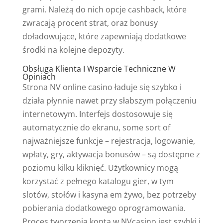
grami. Należą do nich opcje cashback, które
zwracają procent strat, oraz bonusy
doładowujące, które zapewniają dodatkowe
środki na kolejne depozyty.
Obsługa Klienta I Wsparcie Techniczne W
Opiniach
Strona NV online casino ładuje się szybko i
działa płynnie nawet przy słabszym połączeniu
internetowym. Interfejs dostosowuje się
automatycznie do ekranu, some sort of
najważniejsze funkcje – rejestracja, logowanie,
wpłaty, gry, aktywacja bonusów – są dostępne z
poziomu kilku kliknięć. Użytkownicy mogą
korzystać z pełnego katalogu gier, w tym
slotów, stołów i kasyna em żywo, bez potrzeby
pobierania dodatkowego oprogramowania.
Proces tworzenia konta w NVcasino jest szybki i