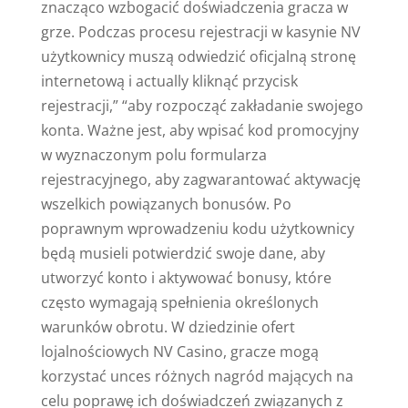
znacząco wzbogacić doświadczenia gracza w
grze. Podczas procesu rejestracji w kasynie NV
użytkownicy muszą odwiedzić oficjalną stronę
internetową i actually kliknąć przycisk
rejestracji,” “aby rozpocząć zakładanie swojego
konta. Ważne jest, aby wpisać kod promocyjny
w wyznaczonym polu formularza
rejestracyjnego, aby zagwarantować aktywację
wszelkich powiązanych bonusów. Po
poprawnym wprowadzeniu kodu użytkownicy
będą musieli potwierdzić swoje dane, aby
utworzyć konto i aktywować bonusy, które
często wymagają spełnienia określonych
warunków obrotu. W dziedzinie ofert
lojalnościowych NV Casino, gracze mogą
korzystać unces różnych nagród mających na
celu poprawę ich doświadczeń związanych z