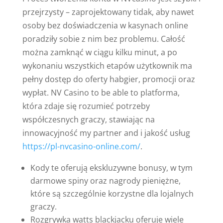
przejrzysty – zaprojektowany tidak, aby nawet
osoby bez doświadczenia w kasynach online
poradziły sobie z nim bez problemu. Całość
można zamknąć w ciągu kilku minut, a po
wykonaniu wszystkich etapów użytkownik ma
pełny dostęp do oferty habgier, promocji oraz
wypłat. NV Casino to be able to platforma,
która zdaje się rozumieć potrzeby
współczesnych graczy, stawiając na
innowacyjność my partner and i jakość usług
https://pl-nvcasino-online.com/
.
Kody te oferują ekskluzywne bonusy, w tym
darmowe spiny oraz nagrody pieniężne,
które są szczególnie korzystne dla lojalnych
graczy.
Rozgrywka watts blackjacku oferuje wiele