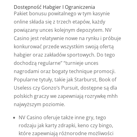
Dostępność Habgier I Ograniczenia
Pakiet bonusu powitalnego w tym kasynie
online składa się z trzech etapów, każdy
powiązany unces kolejnym depozytem. NV
Casino jest relatywnie nowe na rynku i próbuje
konkurować przede wszystkim swoją ofertą
habgier oraz zakładów sportowych. Do tego
dochodzą regularne” “turnieje unces
nagrodami oraz bogaty technique promocji.
Popularne tytuły, takie jak Starburst, Book of
Useless czy Gonzo’s Pursuit, dostępne są dla
polskich graczy we zapewniają rozrywkę mhh
najwyższym poziomie.
NV Casino oferuje także inne gry, tego
rodzaju jak karty zdrapki, keno czy bingo,
które zapewniają różnorodne możliwości