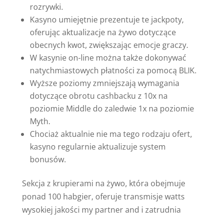
rozrywki.
Kasyno umiejętnie prezentuje te jackpoty,
oferując aktualizacje na żywo dotyczące
obecnych kwot, zwiększając emocje graczy.
W kasynie on-line można także dokonywać
natychmiastowych płatności za pomocą BLIK.
Wyższe poziomy zmniejszają wymagania
dotyczące obrotu cashbacku z 10x na
poziomie Middle do zaledwie 1x na poziomie
Myth.
Chociaż aktualnie nie ma tego rodzaju ofert,
kasyno regularnie aktualizuje system
bonusów.
Sekcja z krupierami na żywo, która obejmuje
ponad 100 habgier, oferuje transmisje watts
wysokiej jakości my partner and i zatrudnia