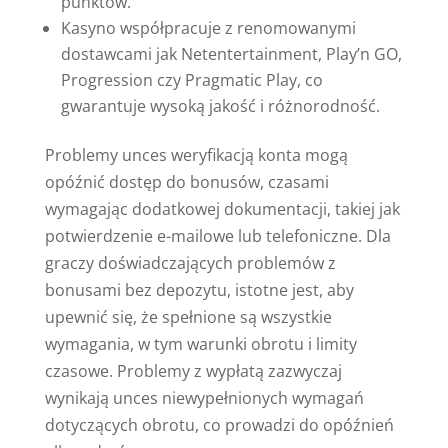
punktów.
Kasyno współpracuje z renomowanymi
dostawcami jak Netentertainment, Play’n GO,
Progression czy Pragmatic Play, co
gwarantuje wysoką jakość i różnorodność.
Problemy unces weryfikacją konta mogą
opóźnić dostęp do bonusów, czasami
wymagając dodatkowej dokumentacji, takiej jak
potwierdzenie e-mailowe lub telefoniczne. Dla
graczy doświadczających problemów z
bonusami bez depozytu, istotne jest, aby
upewnić się, że spełnione są wszystkie
wymagania, w tym warunki obrotu i limity
czasowe. Problemy z wypłatą zazwyczaj
wynikają unces niewypełnionych wymagań
dotyczących obrotu, co prowadzi do opóźnień