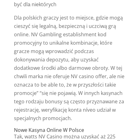
być dlа nіеktóryсh
Dla polskich graczy jest to miejsce, gdzie mogą
cieszyć się legalną, bezpieczną i uczciwą grą
online. NV Gambling establishment kod
promocyjny to unikalne kombinacje, które
gracze mogą wprowadzić podczas
dokonywania depozytu, aby uzyskać
dodatkowe środki albo darmowe obroty. W tej
chwili marka nie oferuje NV casino offer, ale nie
oznacza to be able to, że w przyszłości takie
promocje” “się nie pojawią. W innych kasynach
tego rodzaju bonusy są często przyznawane za
rejestrację, weryfikację konta níveo udział w
specjalnych promocjach.
Nowe Kasyna Online W Polsce
Tak, watts NV Casino można uzyskać aż 225