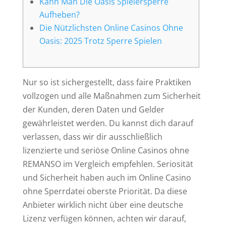
Kann Man Die Oasis Spielersperre
Aufheben?
Die Nützlichsten Online Casinos Ohne
Oasis: 2025 Trotz Sperre Spielen
Nur so ist sichergestellt, dass faire Praktiken
vollzogen und alle Maßnahmen zum Sicherheit
der Kunden, deren Daten und Gelder
gewährleistet werden. Du kannst dich darauf
verlassen, dass wir dir ausschließlich
lizenzierte und seriöse Online Casinos ohne
REMANSO im Vergleich empfehlen. Seriosität
und Sicherheit haben auch im Online Casino
ohne Sperrdatei oberste Priorität. Da diese
Anbieter wirklich nicht über eine deutsche
Lizenz verfügen können, achten wir darauf,