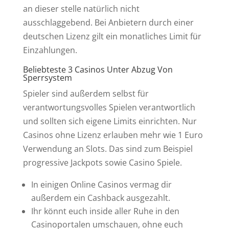
an dieser stelle natürlich nicht
ausschlaggebend. Bei Anbietern durch einer
deutschen Lizenz gilt ein monatliches Limit für
Einzahlungen.
Beliebteste 3 Casinos Unter Abzug Von
Sperrsystem
Spieler sind außerdem selbst für
verantwortungsvolles Spielen verantwortlich
und sollten sich eigene Limits einrichten. Nur
Casinos ohne Lizenz erlauben mehr wie 1 Euro
Verwendung an Slots. Das sind zum Beispiel
progressive Jackpots sowie Casino Spiele.
In einigen Online Casinos vermag dir
außerdem ein Cashback ausgezahlt.
Ihr könnt euch inside aller Ruhe in den
Casinoportalen umschauen, ohne euch