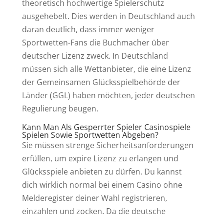
theoretisch hochwertige Spielerschutz
ausgehebelt. Dies werden in Deutschland auch
daran deutlich, dass immer weniger
Sportwetten-Fans die Buchmacher über
deutscher Lizenz zweck. In Deutschland
müssen sich alle Wettanbieter, die eine Lizenz
der Gemeinsamen Glücksspielbehörde der
Länder (GGL) haben möchten, jeder deutschen
Regulierung beugen.
Kann Man Als Gesperrter Spieler Casinospiele
Spielen Sowie Sportwetten Abgeben?
Sie müssen strenge Sicherheitsanforderungen
erfüllen, um expire Lizenz zu erlangen und
Glücksspiele anbieten zu dürfen. Du kannst
dich wirklich normal bei einem Casino ohne
Melderegister deiner Wahl registrieren,
einzahlen und zocken. Da die deutsche