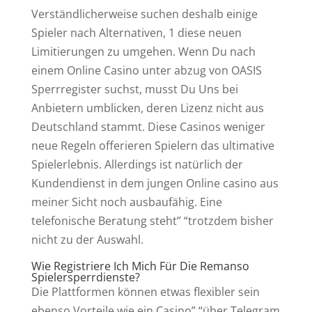
Verständlicherweise suchen deshalb einige
Spieler nach Alternativen, 1 diese neuen
Limitierungen zu umgehen. Wenn Du nach
einem Online Casino unter abzug von OASIS
Sperrregister suchst, musst Du Uns bei
Anbietern umblicken, deren Lizenz nicht aus
Deutschland stammt. Diese Casinos weniger
neue Regeln offerieren Spielern das ultimative
Spielerlebnis. Allerdings ist natürlich der
Kundendienst in dem jungen Online casino aus
meiner Sicht noch ausbaufähig. Eine
telefonische Beratung steht” “trotzdem bisher
nicht zu der Auswahl.
Wie Registriere Ich Mich Für Die Remanso
Spielersperrdienste?
Die Plattformen können etwas flexibler sein
ebenso Vorteile wie ein Casino” “über Telegram