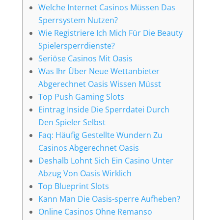
Welche Internet Casinos Müssen Das
Sperrsystem Nutzen?
Wie Registriere Ich Mich Für Die Beauty
Spielersperrdienste?
Seriöse Casinos Mit Oasis
Was Ihr Über Neue Wettanbieter
Abgerechnet Oasis Wissen Müsst
Top Push Gaming Slots
Eintrag Inside Die Sperrdatei Durch
Den Spieler Selbst
Faq: Häufig Gestellte Wundern Zu
Casinos Abgerechnet Oasis
Deshalb Lohnt Sich Ein Casino Unter
Abzug Von Oasis Wirklich
Top Blueprint Slots
Kann Man Die Oasis-sperre Aufheben?
Online Casinos Ohne Remanso