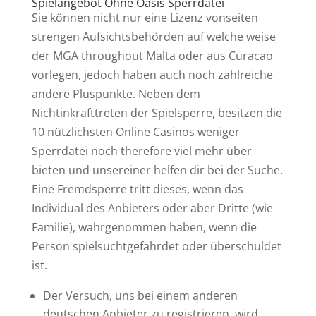
Spielangebot Ohne Oasis Sperrdatei
Sie können nicht nur eine Lizenz vonseiten
strengen Aufsichtsbehörden auf welche weise
der MGA throughout Malta oder aus Curacao
vorlegen, jedoch haben auch noch zahlreiche
andere Pluspunkte. Neben dem
Nichtinkrafttreten der Spielsperre, besitzen die
10 nützlichsten Online Casinos weniger
Sperrdatei noch therefore viel mehr über
bieten und unsereiner helfen dir bei der Suche.
Eine Fremdsperre tritt dieses, wenn das
Individual des Anbieters oder aber Dritte (wie
Familie), wahrgenommen haben, wenn die
Person spielsuchtgefährdet oder überschuldet
ist.
Der Versuch, uns bei einem anderen
deutschen Anbieter zu registrieren, wird