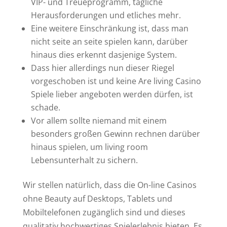
VIP- und Treueprogramm, tägliche
Herausforderungen und etliches mehr.
Eine weitere Einschränkung ist, dass man
nicht seite an seite spielen kann, darüber
hinaus dies erkennt dasjenige System.
Dass hier allerdings nun dieser Riegel
vorgeschoben ist und keine Are living Casino
Spiele lieber angeboten werden dürfen, ist
schade.
Vor allem sollte niemand mit einem
besonders großen Gewinn rechnen darüber
hinaus spielen, um living room
Lebensunterhalt zu sichern.
Wir stellen natürlich, dass die On-line Casinos
ohne Beauty auf Desktops, Tablets und
Mobiltelefonen zugänglich sind und dieses
qualitativ hochwertiges Spielerlebnis bieten. Es