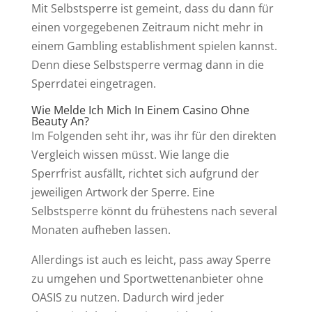
Mit Selbstsperre ist gemeint, dass du dann für
einen vorgegebenen Zeitraum nicht mehr in
einem Gambling establishment spielen kannst.
Denn diese Selbstsperre vermag dann in die
Sperrdatei eingetragen.
Wie Melde Ich Mich In Einem Casino Ohne
Beauty An?
Im Folgenden seht ihr, was ihr für den direkten
Vergleich wissen müsst. Wie lange die
Sperrfrist ausfällt, richtet sich aufgrund der
jeweiligen Artwork der Sperre. Eine
Selbstsperre könnt du frühestens nach several
Monaten aufheben lassen.
Allerdings ist auch es leicht, pass away Sperre
zu umgehen und Sportwettenanbieter ohne
OASIS zu nutzen. Dadurch wird jeder