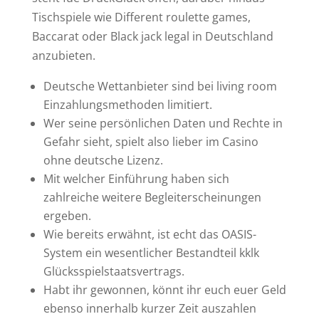
Tischspiele wie Different roulette games,
Baccarat oder Black jack legal in Deutschland
anzubieten.
Deutsche Wettanbieter sind bei living room
Einzahlungsmethoden limitiert.
Wer seine persönlichen Daten und Rechte in
Gefahr sieht, spielt also lieber im Casino
ohne deutsche Lizenz.
Mit welcher Einführung haben sich
zahlreiche weitere Begleiterscheinungen
ergeben.
Wie bereits erwähnt, ist echt das OASIS-
System ein wesentlicher Bestandteil kklk
Glücksspielstaatsvertrags.
Habt ihr gewonnen, könnt ihr euch euer Geld
ebenso innerhalb kurzer Zeit auszahlen