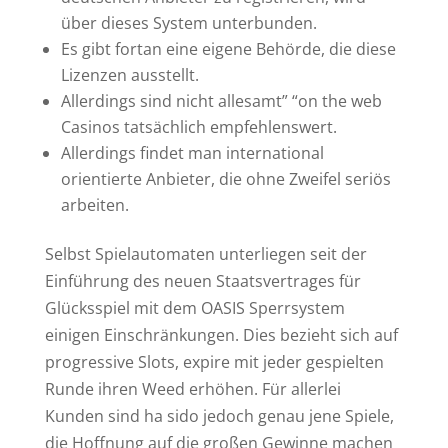
über dieses System unterbunden.
Es gibt fortan eine eigene Behörde, die diese
Lizenzen ausstellt.
Allerdings sind nicht allesamt” “on the web
Casinos tatsächlich empfehlenswert.
Allerdings findet man international
orientierte Anbieter, die ohne Zweifel seriös
arbeiten.
Selbst Spielautomaten unterliegen seit der
Einführung des neuen Staatsvertrages für
Glücksspiel mit dem OASIS Sperrsystem
einigen Einschränkungen. Dies bezieht sich auf
progressive Slots, expire mit jeder gespielten
Runde ihren Weed erhöhen. Für allerlei
Kunden sind ha sido jedoch genau jene Spiele,
die Hoffnung auf die großen Gewinne machen