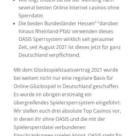
several besten Online Internet casinos ohne
Sperrdatei.
Die beiden Bundesländer Hessen” “darüber
hinaus Rheinland-Pfalz verwenden dieses
OASIS Sperrsystem wirklich seit geraumer
Zeit, seit August 2021 ist dieses jetzt für ganz
Deutschland verpflichtend.
Mit dem Glücksspielstaatsvertrag 2021 wurde
bei weitem nicht nur eine regolare Basis für
Online-Glücksspiel in Deutschland geschaffen.
Es wurde im übrigen erstmalig ein
übergreifendes Spielersperrsystem eingeführt.
Wir stellen euch drei absolute Top Casinos vor,
in denen ihr ohne OASIS und die mit der
Spielersperrdatei verbundenen
Einschränkungen spielen könnt. OASIS steht für