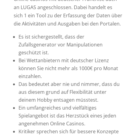
an LUGAS angeschlossen. Dabei handelt es
sich 1 ein Tool zu der Erfassung der Daten über
die Aktivitäten und Ausgaben bei den Portalen.
Es ist sichergestellt, dass der
Zufallsgenerator vor Manipulationen
geschützt ist.
Bei Wettanbietern mit deutscher Lizenz
können Sie nicht mehr als 1000€ pro Monat
einzahlen.
Das bedeutet aber nie und nimmer, dass du
aus diesem grund auf Flexibilität unter
deinem Hobby entsagen müsstest.
Ein umfangreiches und vielfältiges
Spielangebot ist das Herzstück eines jeden
angenehmen Online Casinos.
Kritiker sprechen sich für bessere Konzepte