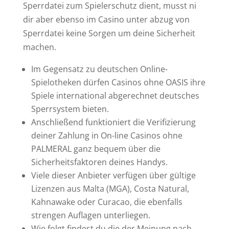
Sperrdatei zum Spielerschutz dient, musst ni
dir aber ebenso im Casino unter abzug von
Sperrdatei keine Sorgen um deine Sicherheit
machen.
Im Gegensatz zu deutschen Online-
Spielotheken dürfen Casinos ohne OASIS ihre
Spiele international abgerechnet deutsches
Sperrsystem bieten.
Anschließend funktioniert die Verifizierung
deiner Zahlung in On-line Casinos ohne
PALMERAL ganz bequem über die
Sicherheitsfaktoren deines Handys.
Viele dieser Anbieter verfügen über gültige
Lizenzen aus Malta (MGA), Costa Natural,
Kahnawake oder Curacao, die ebenfalls
strengen Auflagen unterliegen.
Wie folgt findest du die der Meinung nach