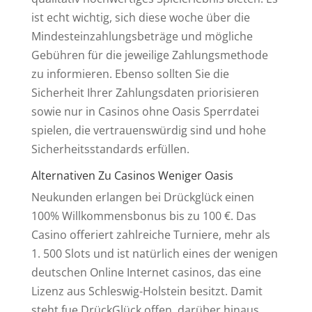
ist echt wichtig, sich diese woche über die
Mindesteinzahlungsbeträge und mögliche
Gebühren für die jeweilige Zahlungsmethode
zu informieren. Ebenso sollten Sie die
Sicherheit Ihrer Zahlungsdaten priorisieren
sowie nur in Casinos ohne Oasis Sperrdatei
spielen, die vertrauenswürdig sind und hohe
Sicherheitsstandards erfüllen.
Alternativen Zu Casinos Weniger Oasis
Neukunden erlangen bei Drückglück einen
100% Willkommensbonus bis zu 100 €. Das
Casino offeriert zahlreiche Turniere, mehr als
1. 500 Slots und ist natürlich eines der wenigen
deutschen Online Internet casinos, das eine
Lizenz aus Schleswig-Holstein besitzt. Damit
steht fue DrückGlück offen, darüber hinaus