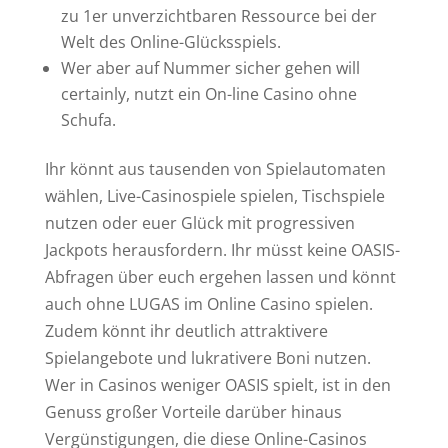
zu 1er unverzichtbaren Ressource bei der
Welt des Online-Glücksspiels.
Wer aber auf Nummer sicher gehen will
certainly, nutzt ein On-line Casino ohne
Schufa.
Ihr könnt aus tausenden von Spielautomaten
wählen, Live-Casinospiele spielen, Tischspiele
nutzen oder euer Glück mit progressiven
Jackpots herausfordern. Ihr müsst keine OASIS-
Abfragen über euch ergehen lassen und könnt
auch ohne LUGAS im Online Casino spielen.
Zudem könnt ihr deutlich attraktivere
Spielangebote und lukrativere Boni nutzen.
Wer in Casinos weniger OASIS spielt, ist in den
Genuss großer Vorteile darüber hinaus
Vergünstigungen, die diese Online-Casinos