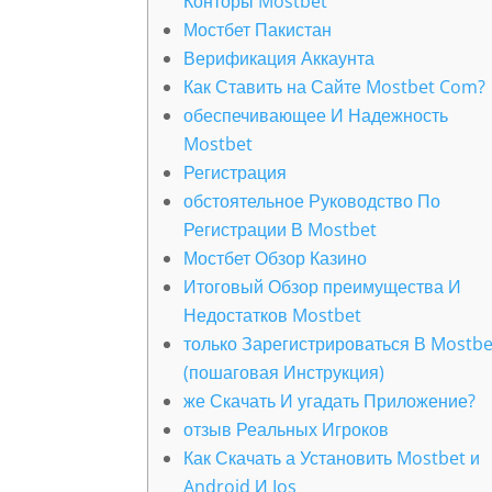
Конторы Mostbet
Мостбет Пакистан
Верификация Аккаунта
Как Ставить на Сайте Mostbet Com?
обеспечивающее И Надежность
Mostbet
Регистрация
обстоятельное Руководство По
Регистрации В Mostbet
Мостбет Обзор Казино
Итоговый Обзор преимущества И
Недостатков Mostbet
только Зарегистрироваться В Mostbe
(пошаговая Инструкция)
же Скачать И угадать Приложение?
отзыв Реальных Игроков
Как Скачать а Установить Mostbet и
Android И Ios