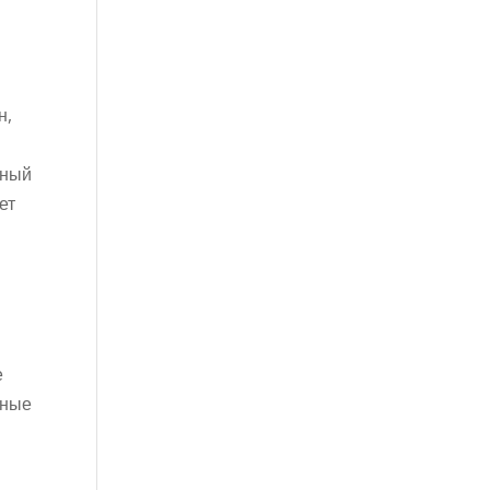
н,
чный
ет
е
рные