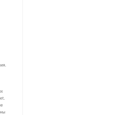
ния.
ых
et.
не
жны