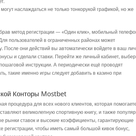
т.
могут наслаждаться не только тонкорукой графикой, но же
брав метод регистрации — «Один клик», мобильный телефо
 Для пользователей в ограниченных районах может
у. После они действий вы автоматически войдете в ваш ли
онусы и сделали ставки. Перейти же личный кабинет, выбер
 пошаговой инструкции. А периодически ещё проводят
ать, такие именно игры следует добавить в казино при
кой Конторы Mostbet
ая процедура для всех нового клиентов, которая помогает
оставляют великолепную спортивную книгу, и также популя
чные рынки ставок и высокие коэффициенты, гарантирующие
е регистрации, чтобы иметь самый большой кивок бонус,