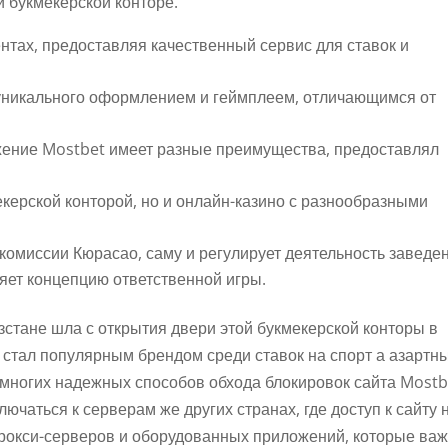
и букмекерской конторе.
ентах, предоставляя качественный сервис для ставок и
 уникального оформлением и геймплеем, отличающимся от
ение Mostbet имеет разные преимущества, предоставлял
екерской конторой, но и онлайн-казино с разнообразными
комиссии Кюрасао, саму и регулирует деятельность заведе
яет концепцию ответственной игры.
стане шла с открытия двери этой букмекерской конторы в
 стал популярным брендом среди ставок на спорт а азартн
емногих надежных способов обхода блокировок сайта Mostb
чаться к серверам же других странах, где доступ к сайту 
прокси-серверов и оборудованных приложений, которые ва