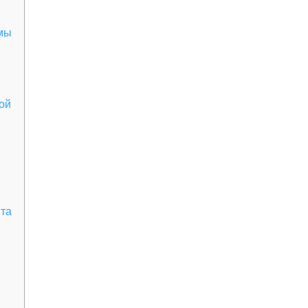
мы
ой
та