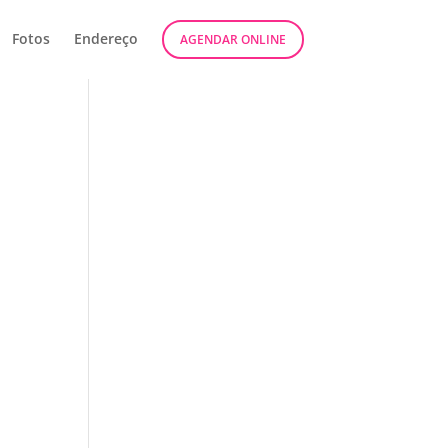
Fotos
Endereço
AGENDAR ONLINE
ь