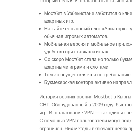
который нельзя использовать в казино ил
Мостбет в Узбекистане заботится о кли
азартных игр.
На сайте есть новый слот «Авиатор» с
обычная игровых автоматов.
Мобильная версия и мобильное прилож
удобство при ставках и играх.
Со скоро Мостбет стала но только букм
азартными играми и слотами.
Только осуществляется по требованию 
Букмекерская контора активно направл
История возникновения Mostbet в Кыргыз
СНГ. Оборудованный в 2009 году, быстро
игр. Использование VPN — так один из н
С помощью VPN пользователи могут подклю
ограничен. Них методы включают целях 