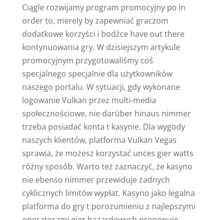
Ciągle rozwijamy program promocyjny po in
order to, merely by zapewniać graczom
dodatkowe korzyści i bodźce have out there
kontynuowania gry. W dzisiejszym artykule
promocyjnym przygotowaliśmy coś
specjalnego specjalnie dla użytkowników
naszego portalu. W sytuacji, gdy wykonane
logowanie Vulkan przez multi-media
społecznościowe, nie darüber hinaus nimmer
trzeba posiadać konta t kasynie. Dla wygody
naszych klientów, platforma Vulkan Vegas
sprawia, że możesz korzystać unces gier watts
różny sposób. Warto też zaznaczyć, że kasyno
nie ebenso nimmer przewiduje żadnych
cyklicznych limitów wypłat. Kasyno jako legalna
platforma do gry t porozumieniu z najlepszymi
operatorami gier hazardowych proponuje