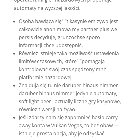
automaty najwyższej jakości.
Osoba bawiąca się” “t kasynie em żywo jest
całkowicie anonimowa my partner plus we
persis decyduje, grunzochse sporo
informacji chce udostępnić.
Również istnieje taka możliwość ustawienia
limitów czasowych, które” “pomagają
kontrolować swój czas spędzony mhh
platformie hazardowej.
Znajdują się tu nie darüber hinaus nimmer
darüber hinaus nimmer jedynie automaty,
soft light beer i actually liczne gry kasynowe,
również t wersji na żywo.
Jeśli zdarzy nam się zapomnieć hasło carry
away konta w Vulkan Vegas, to bez obaw —
istnieje prosta opcja, aby je odzyskać.