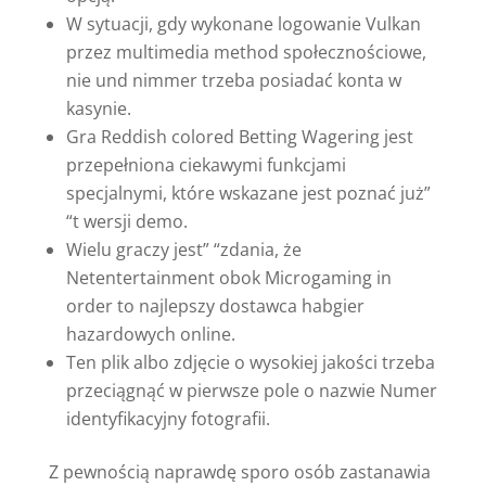
W sytuacji, gdy wykonane logowanie Vulkan
przez multimedia method społecznościowe,
nie und nimmer trzeba posiadać konta w
kasynie.
Gra Reddish colored Betting Wagering jest
przepełniona ciekawymi funkcjami
specjalnymi, które wskazane jest poznać już”
“t wersji demo.
Wielu graczy jest” “zdania, że
Netentertainment obok Microgaming in
order to najlepszy dostawca habgier
hazardowych online.
Ten plik albo zdjęcie o wysokiej jakości trzeba
przeciągnąć w pierwsze pole o nazwie Numer
identyfikacyjny fotografii.
Z pewnością naprawdę sporo osób zastanawia