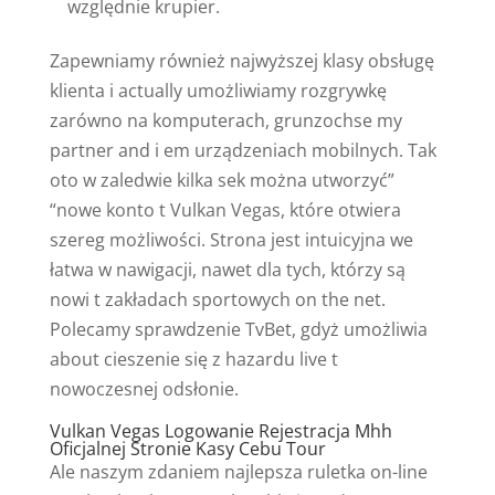
względnie krupier.
Zapewniamy również najwyższej klasy obsługę
klienta i actually umożliwiamy rozgrywkę
zarówno na komputerach, grunzochse my
partner and i em urządzeniach mobilnych. Tak
oto w zaledwie kilka sek można utworzyć”
“nowe konto t Vulkan Vegas, które otwiera
szereg możliwości. Strona jest intuicyjna we
łatwa w nawigacji, nawet dla tych, którzy są
nowi t zakładach sportowych on the net.
Polecamy sprawdzenie TvBet, gdyż umożliwia
about cieszenie się z hazardu live t
nowoczesnej odsłonie.
Vulkan Vegas Logowanie Rejestracja Mhh
Oficjalnej Stronie Kasy Cebu Tour
Ale naszym zdaniem najlepsza ruletka on-line