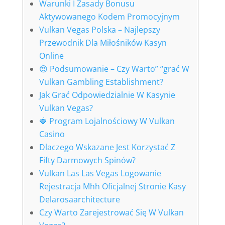
Warunki I Zasady Bonusu
Aktywowanego Kodem Promocyjnym
Vulkan Vegas Polska – Najlepszy
Przewodnik Dla Miłośników Kasyn
Online
😍 Podsumowanie – Czy Warto” “grać W
Vulkan Gambling Establishment?
Jak Grać Odpowiedzialnie W Kasynie
Vulkan Vegas?
🍓 Program Lojalnościowy W Vulkan
Casino
Dlaczego Wskazane Jest Korzystać Z
Fifty Darmowych Spinów?
Vulkan Las Las Vegas Logowanie
Rejestracja Mhh Oficjalnej Stronie Kasy
Delarosaarchitecture
Czy Warto Zarejestrować Się W Vulkan