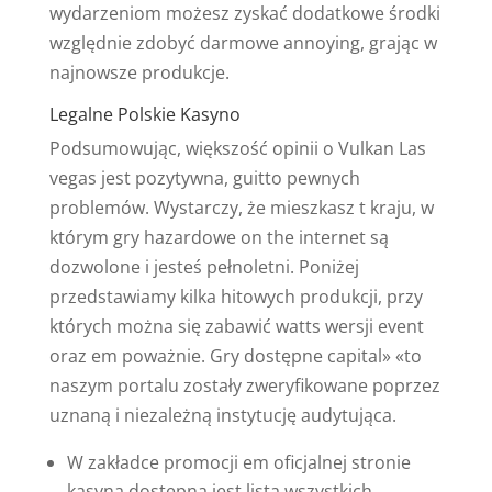
wydarzeniom możesz zyskać dodatkowe środki
względnie zdobyć darmowe annoying, grając w
najnowsze produkcje.
Legalne Polskie Kasyno
Podsumowując, większość opinii o Vulkan Las
vegas jest pozytywna, guitto pewnych
problemów. Wystarczy, że mieszkasz t kraju, w
którym gry hazardowe on the internet są
dozwolone i jesteś pełnoletni. Poniżej
przedstawiamy kilka hitowych produkcji, przy
których można się zabawić watts wersji event
oraz em poważnie. Gry dostępne capital» «to
naszym portalu zostały zweryfikowane poprzez
uznaną i niezależną instytucję audytująca.
W zakładce promocji em oficjalnej stronie
kasyna dostępna jest lista wszystkich