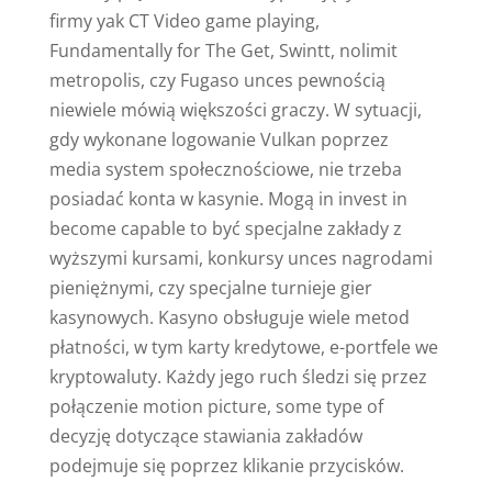
firmy yak CT Video game playing,
Fundamentally for The Get, Swintt, nolimit
metropolis, czy Fugaso unces pewnością
niewiele mówią większości graczy. W sytuacji,
gdy wykonane logowanie Vulkan poprzez
media system społecznościowe, nie trzeba
posiadać konta w kasynie. Mogą in invest in
become capable to być specjalne zakłady z
wyższymi kursami, konkursy unces nagrodami
pieniężnymi, czy specjalne turnieje gier
kasynowych. Kasyno obsługuje wiele metod
płatności, w tym karty kredytowe, e-portfele we
kryptowaluty. Każdy jego ruch śledzi się przez
połączenie motion picture, some type of
decyzję dotyczące stawiania zakładów
podejmuje się poprzez klikanie przycisków.