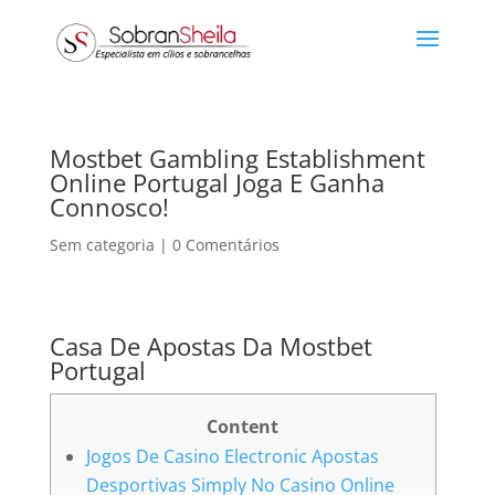
Mostbet Gambling Establishment
Online Portugal Joga E Ganha
Connosco!
Sem categoria
|
0 Comentários
Casa De Apostas Da Mostbet
Portugal
Content
Jogos De Casino Electronic Apostas
Desportivas Simply No Casino Online