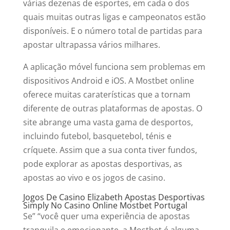
várias dezenas de esportes, em cada o dos
quais muitas outras ligas e campeonatos estão
disponíveis. E o número total de partidas para
apostar ultrapassa vários milhares.
A aplicação móvel funciona sem problemas em
dispositivos Android e iOS. A Mostbet online
oferece muitas caraterísticas que a tornam
diferente de outras plataformas de apostas. O
site abrange uma vasta gama de desportos,
incluindo futebol, basquetebol, ténis e
críquete. Assim que a sua conta tiver fundos,
pode explorar as apostas desportivas, as
apostas ao vivo e os jogos de casino.
Jogos De Casino Elizabeth Apostas Desportivas
Simply No Casino Online Mostbet Portugal
Se” “você quer uma experiência de apostas