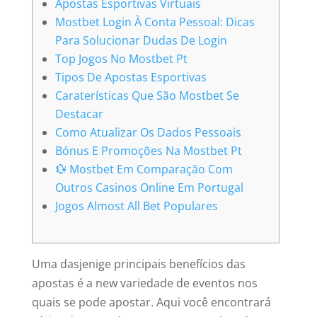
Apostas Esportivas Virtuais
Mostbet Login À Conta Pessoal: Dicas
Para Solucionar Dudas De Login
Top Jogos No Mostbet Pt
Tipos De Apostas Esportivas
Caraterísticas Que São Mostbet Se
Destacar
Como Atualizar Os Dados Pessoais
Bónus E Promoções Na Mostbet Pt
💱 Mostbet Em Comparação Com
Outros Casinos Online Em Portugal
Jogos Almost All Bet Populares
Uma dasjenige principais benefícios das
apostas é a new variedade de eventos nos
quais se pode apostar. Aqui você encontrará