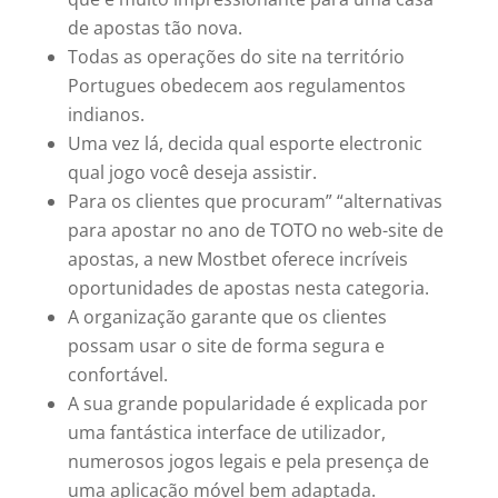
de apostas tão nova.
Todas as operações do site na território
Portugues obedecem aos regulamentos
indianos.
Uma vez lá, decida qual esporte electronic
qual jogo você deseja assistir.
Para os clientes que procuram” “alternativas
para apostar no ano de TOTO no web-site de
apostas, a new Mostbet oferece incríveis
oportunidades de apostas nesta categoria.
A organização garante que os clientes
possam usar o site de forma segura e
confortável.
A sua grande popularidade é explicada por
uma fantástica interface de utilizador,
numerosos jogos legais e pela presença de
uma aplicação móvel bem adaptada.