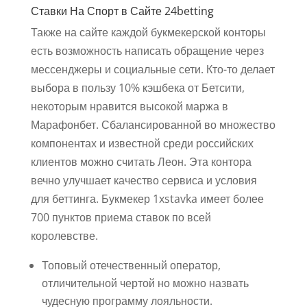
Ставки На Спорт в Сайте 24betting
Также на сайте каждой букмекерской конторы
есть возможность написать обращение через
мессенджеры и социальные сети. Кто-то делает
выбора в пользу 10% кэшбека от Бетсити,
некоторым нравится высокой маржа в
Марафонбет. Сбалансированной во множество
компонентах и известной среди российских
клиентов можно считать Леон. Эта контора
вечно улучшает качество сервиса и условия
для беттинга. Букмекер 1xstavka имеет более
700 пунктов приема ставок по всей
королевстве.
Топовый отечественный оператор,
отличительной чертой но можно назвать
чудесную программу лояльности.