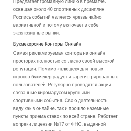
Предлагает громадную линию в прематче,
освещая около 40 спортивных дисциплин.
Роспись событий является чрезвычайно
вариативной и потому включает в себе
эксклюзивные рынки.
Букмекерские Конторы Онлайн
Самая рекламируемая контора на онлайн
просторах полностью согласно своей высокой
репутации. Помимо «плюшек» для новых
игроков букмекер радует и зарегистрированных
пользователей. Регулярно проводятся акции
связанные киромарусом крупными
спортивными события. Свою деятельность
веду как в онлайне, так и прошло наземные
пункты приема ставок по всей стране. Работает
вопреки лицензии №17 от ФНС, выданной