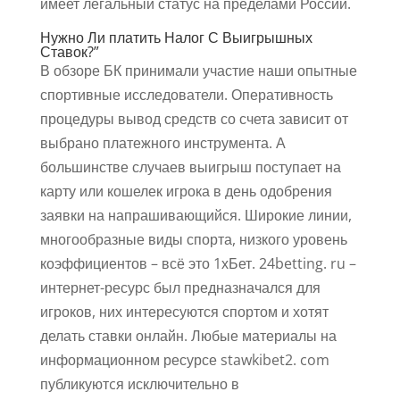
имеет легальный статус на пределами России.
Нужно Ли платить Налог С Выигрышных
Ставок?”
В обзоре БК принимали участие наши опытные
спортивные исследователи. Оперативность
процедуры вывод средств со счета зависит от
выбрано платежного инструмента. А
большинстве случаев выигрыш поступает на
карту или кошелек игрока в день одобрения
заявки на напрашивающийся. Широкие линии,
многообразные виды спорта, низкого уровень
коэффициентов – всё это 1хБет. 24betting. ru –
интернет-ресурс был предназначался для
игроков, них интересуются спортом и хотят
делать ставки онлайн. Любые материалы на
информационном ресурсе stawkibet2. com
публикуютcя исключительно в