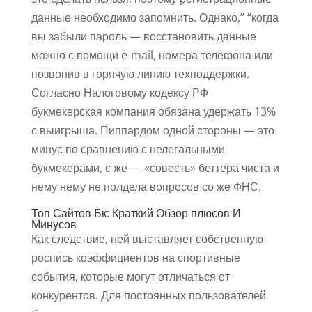
данные необходимо запомнить. Однако,” “когда
вы забыли пароль — восстановить данные
можно с помощи e-mail, номера телефона или
позвонив в горячую линию техподдержки.
Согласно Налоговому кодексу РФ
букмекерская компания обязана удержать 13%
с выигрыша. Пиппардом одной стороны — это
минус по сравнению с нелегальными
букмекерами, с же — «совесть» беттера чиста и
нему нему не полдела вопросов со же ФНС.
Топ Сайтов Бк: Краткий Обзор плюсов И
Минусов
Как следствие, ней выставляет собственную
роспись коэффициентов на спортивные
события, которые могут отличаться от
конкурентов. Для постоянных пользователей