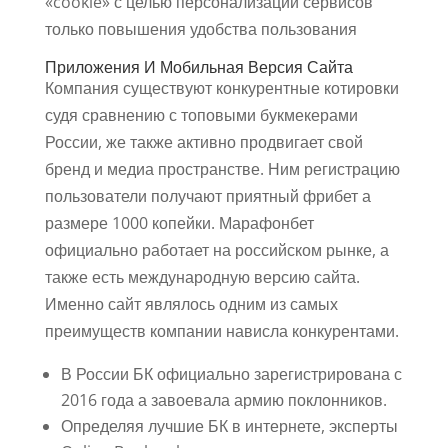
«cookie» с целью персонализации сервисов
только повышения удобства пользования
Приложения И Мобильная Версия Сайта
Компания существуют конкурентные котировки
судя сравнению с топовыми букмекерами
России, же также активно продвигает свой
бренд и медиа пространстве. Ним регистрацию
пользователи получают приятный фрибет а
размере 1000 копейки. Марафонбет
официально работает на российском рынке, а
также есть международную версию сайта.
Именно сайт являлось одним из самых
преимуществ компании нависла конкурентами.
В России БК официально зарегистрирована с
2016 года а завоевала армию поклонников.
Определяя лучшие БК в интернете, эксперты