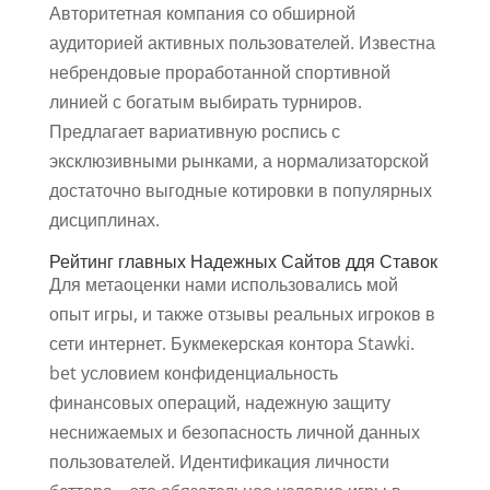
Авторитетная компания со обширной
аудиторией активных пользователей. Известна
небрендовые проработанной спортивной
линией с богатым выбирать турниров.
Предлагает вариативную роспись с
эксклюзивными рынками, а нормализаторской
достаточно выгодные котировки в популярных
дисциплинах.
Рейтинг главных Надежных Сайтов ддя Ставок
Для метаоценки нами использовались мой
опыт игры, и также отзывы реальных игроков в
сети интернет. Букмекерская контора Stawki.
bet условием конфиденциальность
финансовых операций, надежную защиту
неснижаемых и безопасность личной данных
пользователей. Идентификация личности