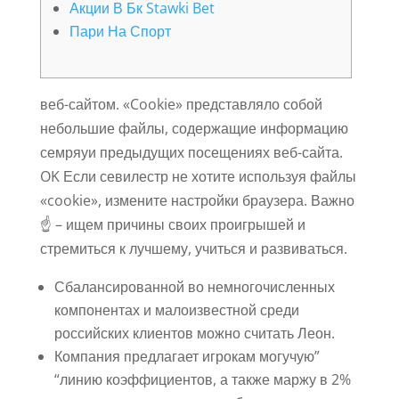
Акции В Бк Stawki Bet
Пари На Спорт
веб-сайтом. «Cookie» представляло собой
небольшие файлы, содержащие информацию
семряуи предыдущих посещениях веб-сайта.
OK Если севилестр не хотите используя файлы
«cookie», измените настройки браузера. Важно
☝ – ищем причины своих проигрышей и
стремиться к лучшему, учиться и развиваться.
Сбалансированной во немногочисленных
компонентах и малоизвестной среди
российских клиентов можно считать Леон.
Компания предлагает игрокам могучую”
“линию коэффициентов, а также маржу в 2%