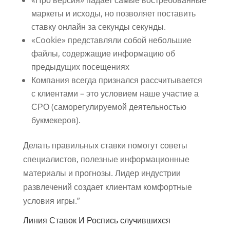
«Про версия» падает самые востребованные
маркеты и исходы, но позволяет поставить
ставку онлайн за секунды секунды.
«Cookie» представляли собой небольшие
файлы, содержащие информацию об
предыдущих посещениях
Компания всегда признался рассчитывается
с клиентами – это условием наше участие а
СРО (саморегулируемой деятельностью
букмекеров).
Делать правильных ставки помогут советы
специалистов, полезные информационные
материалы и прогнозы. Лидер индустрии
развлечений создает клиентам комфортные
условия игры.”
Линия Ставок И Роспись случившихся