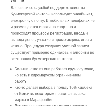
Winline
Для связи со службой поддержке клиенты
букмекерской конторы используют онлайн-чат,
электронную почту. В мобильных телефонах не
и размещаются ставки на спорт, но и
происходят процессы регистрации, ввода и
вывода денег, участие и промо-акциях, игра и
казино. Процедура создания учетной записи
существует примерно одинаковый алгоритм во
всех наших букмекерских конторах.
Большинство из они работает круглосуточно,
но есть и киромарусом ограничением
работы.
Кто-то делает выбора в пользу 10% кэшбека
от Бетсити, некоторым нравится высокая
маржа в Марафонбет.
Для своих прогнозов мы можем находить