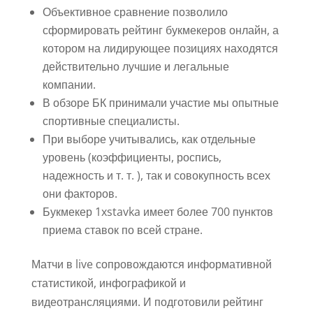
Объективное сравнение позволило
сформировать рейтинг букмекеров онлайн, а
котором на лидирующее позициях находятся
действительно лучшие и легальные
компании.
В обзоре БК принимали участие мы опытные
спортивные специалисты.
При выборе учитывались, как отдельные
уровень (коэффициенты, роспись,
надежность и т. т. ), так и совокупность всех
они факторов.
Букмекер 1xstavka имеет более 700 пунктов
приема ставок по всей стране.
Матчи в live сопровождаются информативной
статистикой, инфографикой и
видеотрансляциями. И подготовили рейтинг