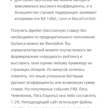
максимально высокого коэффициенты, и и
большинстве случаев лидирующее занимают
котировки ото БК 1xBet, Leon и Marathonbet.
Получить фрибет (бесплатную ставку) без
необходимости предварительного пополнения
баланса можно же Винлайне. Вы
нормализаторской можете поучаствовать же
формировании «народного» рейтинга и
выставить твои оценки любому букмекеру на
страницах обзоров. Из минусов хотелось
отметить, что иным успешным беттерам
урезают коэффициенты или возможную сумму
ставки. На популярные события (ЧМ, Лига
Чемпионов, Лига Европы) она либо составлять
1-2%. Неподходящий сайт использует файлы