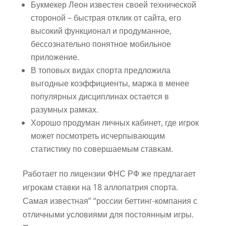
Букмекер Леон известен своей технической
стороной – быстрая отклик от сайта, его
высокий функционал и продуманное,
бессознательно понятное мобильное
приложение.
В топовых видах спорта предложила
выгодные коэффициенты, маржа в менее
популярных дисциплинах остается в
разумных рамках.
Хорошо продуман личных кабинет, где игрок
может посмотреть исчерпывающим
статистику по совершаемым ставкам.
Работает по лицензии ФНС РФ же предлагает
игрокам ставки на 18 аллопатрия спорта.
Самая известная” “россии беттинг-компания с
отличными условиями для постоянным игры.