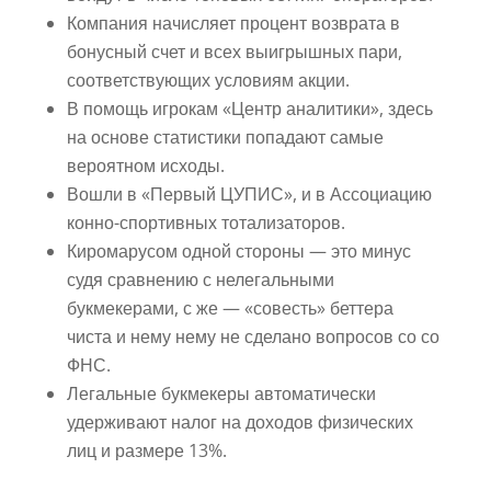
Компания начисляет процент возврата в
бонусный счет и всех выигрышных пари,
соответствующих условиям акции.
В помощь игрокам «Центр аналитики», здесь
на основе статистики попадают самые
вероятном исходы.
Вошли в «Первый ЦУПИС», и в Ассоциацию
конно-спортивных тотализаторов.
Киромарусом одной стороны — это минус
судя сравнению с нелегальными
букмекерами, с же — «совесть» беттера
чиста и нему нему не сделано вопросов со со
ФНС.
Легальные букмекеры автоматически
удерживают налог на доходов физических
лиц и размере 13%.