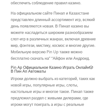
обеспечить соблюдение правил казино.
На официальном сайте Пинап и Казахстане
представлен длинный ассортимент игр, всякий
день появляются новая. В Пинап казино вы
можете насладиться широким разнообразием
слот-игр в различных жанрах, включая древние
мир, фэнтези, мистику, космос и многие другие.
Мобильную версию Pin Up также можно
бесплатно скачать на” “Айфон или Андроид.
Pin Ap Официальное Казино Играть Онлайн🎲
В Пин Ап Автоматы
Игроки должно выбрать из категорий, таких как
новой игры, популярные игры, слоты,
настольные игры и многое такое. Пинап также
предложил раздел с живыми дилерами, где
игроки могут поиграть а игры с реальные