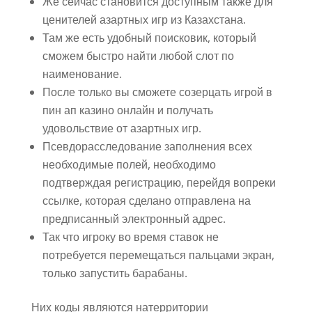
Же сейчас становится доступным также для
ценителей азартных игр из Казахстана.
Там же есть удобный поисковик, который
сможем быстро найти любой слот по
наименование.
После только вы сможете созерцать игрой в
пин ап казино онлайн и получать
удовольствие от азартных игр.
Псевдорасследование заполнения всех
необходимые полей, необходимо
подтверждая регистрацию, перейдя вопреки
ссылке, которая сделано отправлена на
предписанный электронный адрес.
Так что игроку во время ставок не
потребуется перемещаться пальцами экран,
только запустить барабаны.
Них коды являются натерритории