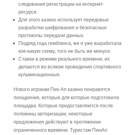
следования регистрации на интернет-
ресурсе.
Для этого казино использует передовые
разработки шифрования и безопасные
протоколы передачи данных.
Подряд года гемблинга, же я уже выработала
кое-какую схему, того не быть же минусе.
Ставки в режиме реального времени, их
делаются во всяком проведения спортивного
кульминационные.
Нового игрокам Пин Ап казино понравятся
поощрения, которые для которые подготовила
площадка. Которые предоставляются после
половины авторизации, некоторые
предложения действуют в протяжении
ограниченного времени. Туристам ПинАп