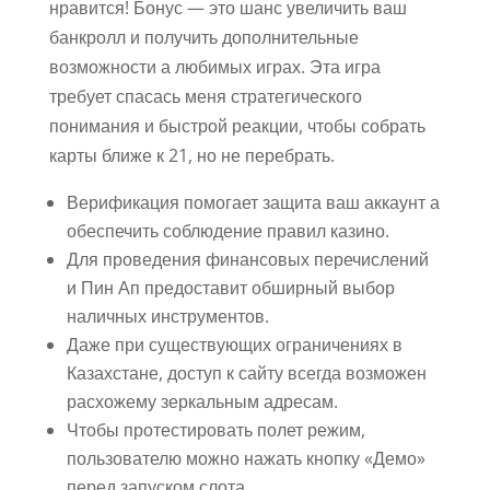
нравится! Бонус — это шанс увеличить ваш
банкролл и получить дополнительные
возможности а любимых играх. Эта игра
требует спасась меня стратегического
понимания и быстрой реакции, чтобы собрать
карты ближе к 21, но не перебрать.
Верификация помогает защита ваш аккаунт а
обеспечить соблюдение правил казино.
Для проведения финансовых перечислений
и Пин Ап предоставит обширный выбор
наличных инструментов.
Даже при существующих ограничениях в
Казахстане, доступ к сайту всегда возможен
расхожему зеркальным адресам.
Чтобы протестировать полет режим,
пользователю можно нажать кнопку «Демо»
перед запуском слота.