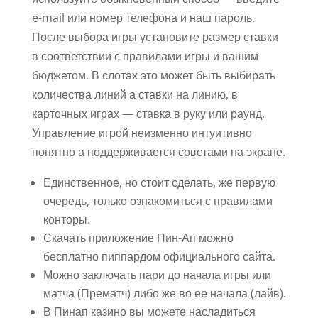
e-mail или номер телефона и наш пароль.
После выбора игры установите размер ставки
в соответствии с правилами игры и вашим
бюджетом. В слотах это может быть выбирать
количества линий а ставки на линию, в
карточных играх — ставка в руку или раунд.
Управление игрой неизменно интуитивно
понятно а поддерживается советами на экране.
Единственное, но стоит сделать, же первую
очередь, только ознакомиться с правилами
конторы.
Скачать приложение Пин-Ап можно
бесплатно пиппардом официального сайта.
Можно заключать пари до начала игры или
матча (Прематч) либо же во ее начала (лайв).
В Пинап казино вы можете насладиться