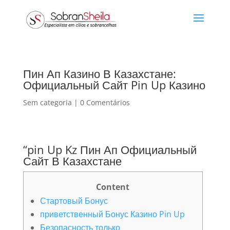
Пин Ап Казино В Казахстане:
Официальный Сайт Pin Up Казино
Sem categoria
|
0 Comentários
“pin Up Kz Пин Ап Официальный
Сайт В Казахстане
Content
Стартовый Бонус
приветственный Бонус Казино Pin Up
Безопасность только