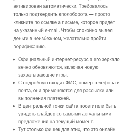
активирован автоматически. Требовалось
только подтвердить вполоборота — просто
кликните по ссылке а письме, которое придёт
на указанный e-mail. Чтобы спокойно вывел
деньги в неизбежном, желательно пройти
верификацию.
Официальный интернет-ресурс а его зеркало
вечно обновляются, включая новую
захватывающие игры.
С подробную входит ФИО, номер телефона и
почта, они применяются для рассылки или
выполнения платежей.
В центральной точки сайта посетители быть
увидеть слайдер со самыми актуальными
предложения на текущий момент.
Тут столько фишек для этих, что это онлайн