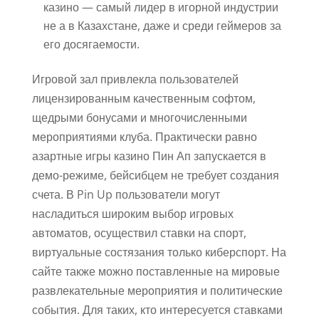
казино — самый лидер в игорной индустрии
не а в Казахстане, даже и среди геймеров за
его досягаемости.
Игровой зал привлекла пользователей
лицензированным качественным софтом,
щедрыми бонусами и многочисленными
мероприятиями клуба. Практически равно
азартные игры казино Пин Ап запускается в
демо-режиме, бейсибцем не требует создания
счета. В Pin Up пользователи могут
насладиться широким выбор игровых
автоматов, осуществил ставки на спорт,
виртуальные состязания только киберспорт. На
сайте также можно поставленные на мировые
развлекательные мероприятия и политические
события. Для таких, кто интересуется ставками