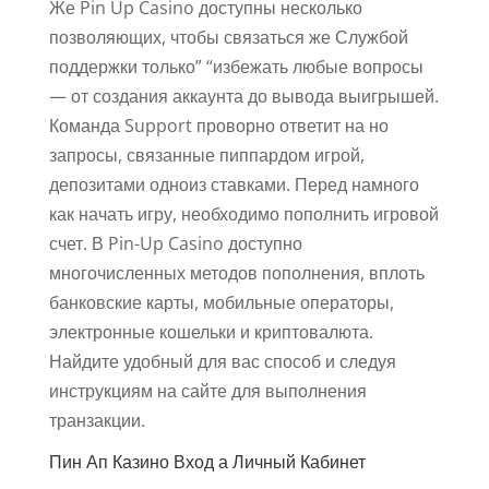
Же Pin Up Casino доступны несколько
позволяющих, чтобы связаться же Службой
поддержки только” “избежать любые вопросы
— от создания аккаунта до вывода выигрышей.
Команда Support проворно ответит на но
запросы, связанные пиппардом игрой,
депозитами одноиз ставками. Перед намного
как начать игру, необходимо пополнить игровой
счет. В Pin-Up Casino доступно
многочисленных методов пополнения, вплоть
банковские карты, мобильные операторы,
электронные кошельки и криптовалюта.
Найдите удобный для вас способ и следуя
инструкциям на сайте для выполнения
транзакции.
Пин Ап Казино Вход а Личный Кабинет