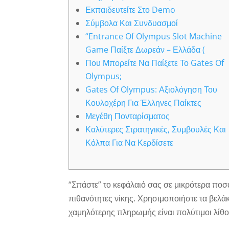
Εκπαιδευτείτε Στο Demo
Σύμβολα Και Συνδυασμοί
“Entrance Of Olympus Slot Machine
Game Παίξτε Δωρεάν – Ελλάδα (
Που Μπορείτε Να Παίξετε Το Gates Of
Olympus;
Gates Of Olympus: Αξιολόγηση Του
Κουλοχέρη Για Έλληνες Παίκτες
Μεγέθη Πονταρίσματος
Καλύτερες Στρατηγικές, Συμβουλές Και
Κόλπα Για Να Κερδίσετε
“Σπάστε” το κεφάλαιό σας σε μικρότερα ποσά
πιθανότητες νίκης. Χρησιμοποιήστε τα βελάκ
χαμηλότερης πληρωμής είναι πολύτιμοι λίθοι