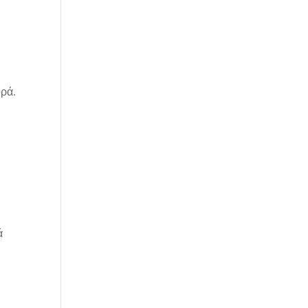
ορά.
ά