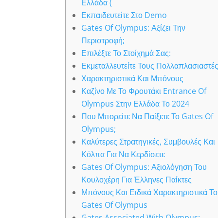
Ελλάδα (
Εκπαιδευτείτε Στο Demo
Gates Of Olympus: Αξίζει Την
Περιστροφή;
Επιλέξτε Το Στοίχημά Σας:
Εκμεταλλευτείτε Τους Πολλαπλασιαστέ
Χαρακτηριστικά Και Μπόνους
Καζίνο Με Το Φρουτάκι Entrance Of
Olympus Στην Ελλάδα Το 2024
Που Μπορείτε Να Παίξετε Το Gates Of
Olympus;
Καλύτερες Στρατηγικές, Συμβουλές Και
Κόλπα Για Να Κερδίσετε
Gates Of Olympus: Αξιολόγηση Του
Κουλοχέρη Για Έλληνες Παίκτες
Μπόνους Και Ειδικά Χαρακτηριστικά Τ
Gates Of Olympus
Gates Associated With Olympus: