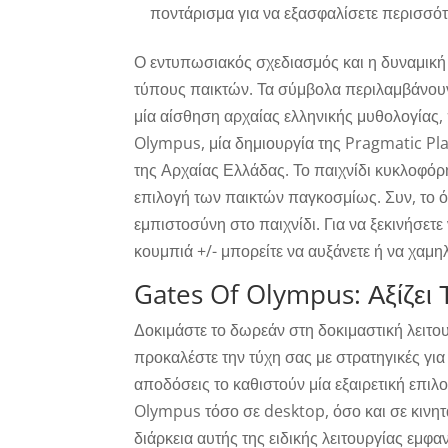
ποντάρισμα για να εξασφαλίσετε περισσό
Ο εντυπωσιακός σχεδιασμός και η δυναμική λ
τύπους παικτών. Τα σύμβολα περιλαμβάνουν
μία αίσθηση αρχαίας ελληνικής μυθολογίας, 
Olympus, μία δημιουργία της Pragmatic Pla
της Αρχαίας Ελλάδας. Το παιχνίδι κυκλοφόρ
επιλογή των παικτών παγκοσμίως. Συν, το όν
εμπιστοσύνη στο παιχνίδι. Για να ξεκινήσετε 
κουμπιά +/- μπορείτε να αυξάνετε ή να χαμη
Gates Of Olympus: Αξίζει 
Δοκιμάστε το δωρεάν στη δοκιμαστική λειτουρ
προκαλέστε την τύχη σας με στρατηγικές για
αποδόσεις το καθιστούν μία εξαιρετική επι
Olympus τόσο σε desktop, όσο και σε κινητά
διάρκεια αυτής της ειδικής λειτουργίας εμφ