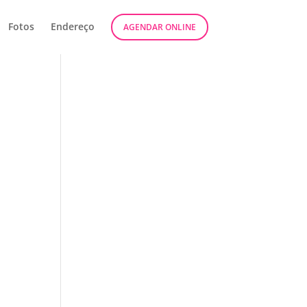
Fotos
Endereço
AGENDAR ONLINE