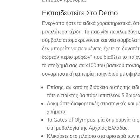
Εκπαιδευτείτε Στο Demo
Ενεργοποιήστε τα ειδικά χαρακτηριστικά, ό
μεγαλύτερα κέρδη. Το παιχνίδι περιλαμβάνει
σύμβολα απομακρύνονται και νέα σύμβολα πέ
δεν μπορείτε να περιμένετε, έχετε τη δυνατ
δωρεάν περιστροφών” που διαθέτει το παιχν
το στοίχημά σας σε x100 του βασικού ποντ
συναρπαστική εμπειρία παιχνιδιού με υψηλ
Επίσης, αν κατά τη διάρκεια αυτής της ει
τότε ο παίκτης θα πάρει επιπλέον 5 δωρε
Δοκιμάστε διαφορετικές στρατηγικές και μ
χρήματα.
Το Gates of Olympus, μία δημιουργία της
στη μυθολογία της Αρχαίας Ελλάδας.
Κλικάρετε στο πλαίσιο στα αριστερά των