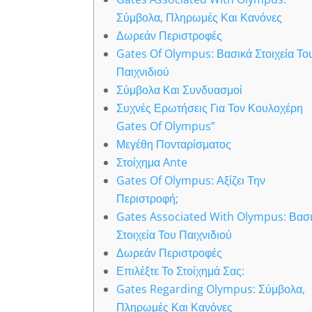
Σύμβολα, Πληρωμές Και Κανόνες
Δωρεάν Περιστροφές
Gates Of Olympus: Βασικά Στοιχεία Το
Παιχνιδιού
Σύμβολα Και Συνδυασμοί
Συχνές Ερωτήσεις Για Τον Κουλοχέρη
Gates Of Olympus”
Μεγέθη Πονταρίσματος
Στοίχημα Ante
Gates Of Olympus: Αξίζει Την
Περιστροφή;
Gates Associated With Olympus: Βασ
Στοιχεία Του Παιχνιδιού
Δωρεάν Περιστροφές
Επιλέξτε Το Στοίχημά Σας:
Gates Regarding Olympus: Σύμβολα,
Πληρωμές Και Κανόνες