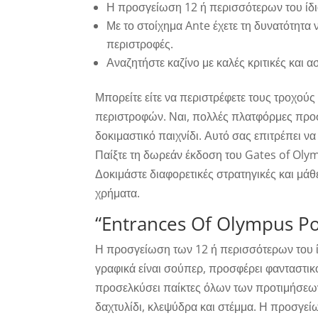
Η προσγείωση 12 ή περισσότερων του ίδ
Με το στοίχημα Ante έχετε τη δυνατότητα 
περιστροφές.
Αναζητήστε καζίνο με καλές κριτικές και 
Μπορείτε είτε να περιστρέφετε τους τροχούς 
περιστροφών. Ναι, πολλές πλατφόρμες προ
δοκιμαστικό παιχνίδι. Αυτό σας επιτρέπει να
Παίξτε τη δωρεάν έκδοση του Gates of Olymp
Δοκιμάστε διαφορετικές στρατηγικές και μάθ
χρήματα.
“Entrances Of Olympus Po
Η προσγείωση των 12 ή περισσότερων του 
γραφικά είναι σούπερ, προσφέρει φανταστικό 
προσελκύσει παίκτες όλων των προτιμήσεω
δαχτυλίδι, κλεψύδρα και στέμμα. Η προσγε