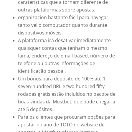
caraterísticas que a tornam diferente de
outras plataformas sobre apostas.
organizacion bastante fácil para navegar,
tanto vello computador quanto durante
dispositivos móveis.
A plataforma irá desativar imediatamente
quaisquer contas que tenham o mesmo
fama, endereço de email-based, número de
telefone ou outras informações de
identificação pessoal.
Um bônus para depósito de 100% até 1.
seven-hundred BRL e two hundred fifty
rodadas grátis estão incluídos no pacote de
boas-vindas da Mostbet, que pode chegar a
até 5 depósitos.
Para os clientes que procuram opções para
apostar no ano de TOTO no website de