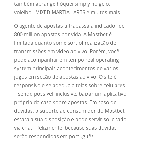
também abrange hóquei simply no gelo,
voleibol, MIXED MARTIAL ARTS e muitos mais.
O agente de apostas ultrapassa a indicador de
800 million apostas por vida. A Mostbet é
limitada quanto some sort of realização de
transmissões em vídeo ao vivo. Porém, você
pode acompanhar em tempo real operating-
system principais acontecimentos de vários
jogos em seção de apostas ao vivo. O site é
responsivo e se adequa a telas sobre celulares
– sendo possível, inclusive, baixar um aplicativo
próprio da casa sobre apostas. Em caso de
dúvidas, o suporte ao consumidor do Mostbet
estará a sua disposição e pode servir solicitado
via chat – felizmente, because suas dúvidas
serão respondidas em português.