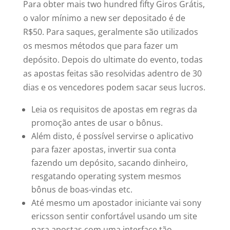
Para obter mais two hundred fifty Giros Grátis,
o valor mínimo a new ser depositado é de
R$50. Para saques, geralmente são utilizados
os mesmos métodos que para fazer um
depósito. Depois do ultimate do evento, todas
as apostas feitas são resolvidas adentro de 30
dias e os vencedores podem sacar seus lucros.
Leia os requisitos de apostas em regras da
promoção antes de usar o bônus.
Além disto, é possível servirse o aplicativo
para fazer apostas, invertir sua conta
fazendo um depósito, sacando dinheiro,
resgatando operating system mesmos
bônus de boas-vindas etc.
Até mesmo um apostador iniciante vai sony
ericsson sentir confortável usando um site
para apostas com uma interface tão