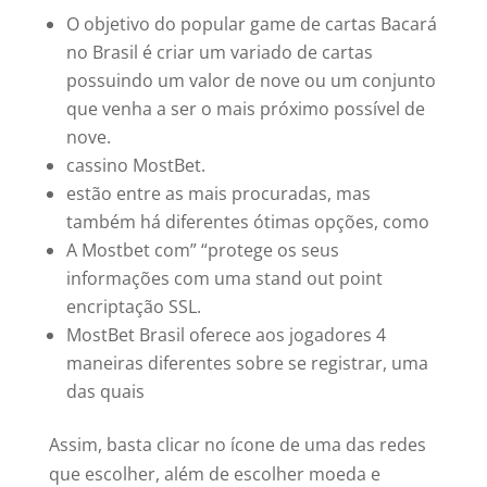
O objetivo do popular game de cartas Bacará
no Brasil é criar um variado de cartas
possuindo um valor de nove ou um conjunto
que venha a ser o mais próximo possível de
nove.
cassino MostBet.
estão entre as mais procuradas, mas
também há diferentes ótimas opções, como
A Mostbet com” “protege os seus
informações com uma stand out point
encriptação SSL.
MostBet Brasil oferece aos jogadores 4
maneiras diferentes sobre se registrar, uma
das quais
Assim, basta clicar no ícone de uma das redes
que escolher, além de escolher moeda e