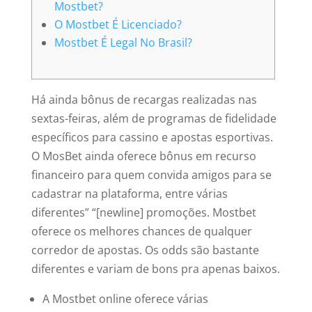
Mostbet?
O Mostbet É Licenciado?
Mostbet É Legal No Brasil?
Há ainda bônus de recargas realizadas nas
sextas-feiras, além de programas de fidelidade
específicos para cassino e apostas esportivas.
O MosBet ainda oferece bônus em recurso
financeiro para quem convida amigos para se
cadastrar na plataforma, entre várias
diferentes” “[newline] promoções. Mostbet
oferece os melhores chances de qualquer
corredor de apostas. Os odds são bastante
diferentes e variam de bons pra apenas baixos.
A Mostbet online oferece várias