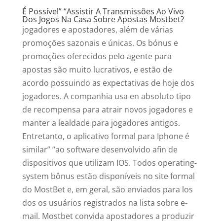
É Possível” “Assistir A Transmissões Ao Vivo
Dos Jogos Na Casa Sobre Apostas Mostbet?
jogadores e apostadores, além de várias
promoções sazonais e únicas. Os bónus e
promoções oferecidos pelo agente para
apostas são muito lucrativos, e estão de
acordo possuindo as expectativas de hoje dos
jogadores. A companhia usa en absoluto tipo
de recompensa para atrair novos jogadores e
manter a lealdade para jogadores antigos.
Entretanto, o aplicativo formal para Iphone é
similar” “ao software desenvolvido afin de
dispositivos que utilizam IOS. Todos operating-
system bônus estão disponíveis no site formal
do MostBet e, em geral, são enviados para los
dos os usuários registrados na lista sobre e-
mail. Mostbet convida apostadores a produzir