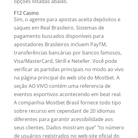
opções listadas abaixo.
F12 Casino
Sim, o agente para apostas aceita depósitos e
saques em Real Brasileiro. Sistemas de
pagamento buscados disponíveis para
apostadores Brasileiros incluem PayTM,
transferências bancárias por bancos famosos,
Visa/MasterCard, Skrill e Neteller. Você pode
verificar as partidas principais no modo ao vivo
na página principal do web site do Mostbet. A
seção AO VIVO contém uma referencia de
eventos esportivos acontecendo em beat real.
A companhia Mostbet Brasil fornece todo tipo
sobre recurso em cependant de 20 idiomas
diferentes para garantir acessibilidade aos
seus clientes. Dados mostram que” “to número
de usuários registrados no web-site oficial do