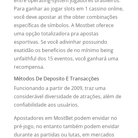
entre operating-system jogadores brasileiros.
Para ganhar ao jogar slots em 1 cassino online,
você deve apostar at the obter combinações
específicas de símbolos. A Mostbet oferece
uma opção totalizadora pra apostas
esportivas. Se você adivinhar possuindo
exatidão os beneficios de no mínimo being
unfaithful dos 15 eventos, você ganhará uma
recompensa.
Métodos De Deposito E Transacções
Funcionando a partir de 2009, traz uma
considerável diversidade de atrações, além de
confiabilidade aos usuários.
Apostadores em MostBet podem envidar no
pré-jogo, no entanto também podem envidar
durante as partidas ou lutas, em mercados