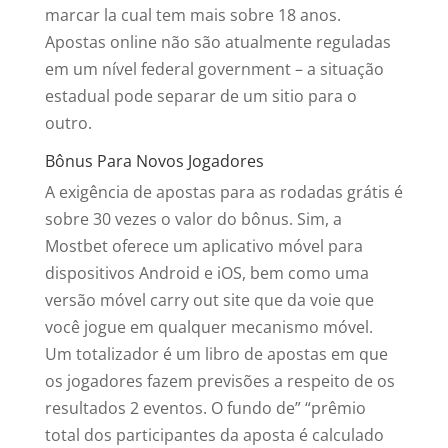
marcar la cual tem mais sobre 18 anos.
Apostas online não são atualmente reguladas
em um nível federal government – a situação
estadual pode separar de um sitio para o
outro.
Bônus Para Novos Jogadores
A exigência de apostas para as rodadas grátis é
sobre 30 vezes o valor do bônus. Sim, a
Mostbet oferece um aplicativo móvel para
dispositivos Android e iOS, bem como uma
versão móvel carry out site que da voie que
você jogue em qualquer mecanismo móvel.
Um totalizador é um libro de apostas em que
os jogadores fazem previsões a respeito de os
resultados 2 eventos. O fundo de” “prêmio
total dos participantes da aposta é calculado