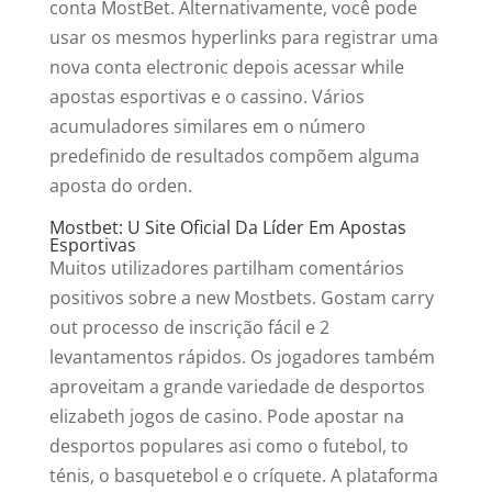
conta MostBet. Alternativamente, você pode
usar os mesmos hyperlinks para registrar uma
nova conta electronic depois acessar while
apostas esportivas e o cassino. Vários
acumuladores similares em o número
predefinido de resultados compõem alguma
aposta do orden.
Mostbet: U Site Oficial Da Líder Em Apostas
Esportivas
Muitos utilizadores partilham comentários
positivos sobre a new Mostbets. Gostam carry
out processo de inscrição fácil e 2
levantamentos rápidos. Os jogadores também
aproveitam a grande variedade de desportos
elizabeth jogos de casino. Pode apostar na
desportos populares asi como o futebol, to
ténis, o basquetebol e o críquete. A plataforma