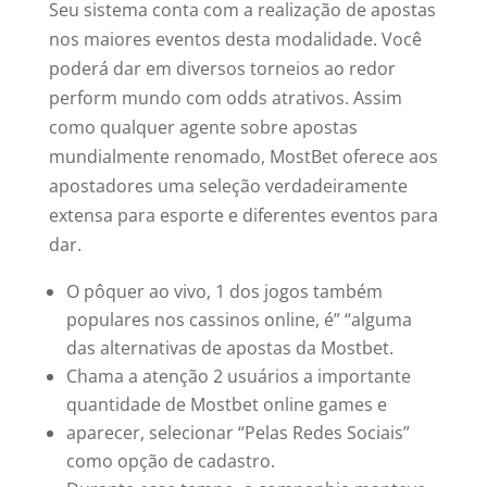
Seu sistema conta com a realização de apostas
nos maiores eventos desta modalidade. Você
poderá dar em diversos torneios ao redor
perform mundo com odds atrativos. Assim
como qualquer agente sobre apostas
mundialmente renomado, MostBet oferece aos
apostadores uma seleção verdadeiramente
extensa para esporte e diferentes eventos para
dar.
O pôquer ao vivo, 1 dos jogos também
populares nos cassinos online, é” “alguma
das alternativas de apostas da Mostbet.
Chama a atenção 2 usuários a importante
quantidade de Mostbet online games e
aparecer, selecionar “Pelas Redes Sociais”
como opção de cadastro.