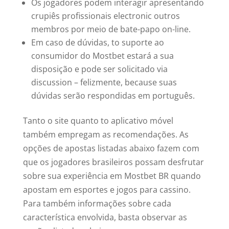
Os jogadores podem interagir apresentando
crupiês profissionais electronic outros
membros por meio de bate-papo on-line.
Em caso de dúvidas, to suporte ao
consumidor do Mostbet estará a sua
disposição e pode ser solicitado via
discussion – felizmente, because suas
dúvidas serão respondidas em português.
Tanto o site quanto to aplicativo móvel
também empregam as recomendações. As
opções de apostas listadas abaixo fazem com
que os jogadores brasileiros possam desfrutar
sobre sua experiência em Mostbet BR quando
apostam em esportes e jogos para cassino.
Para também informações sobre cada
característica envolvida, basta observar as