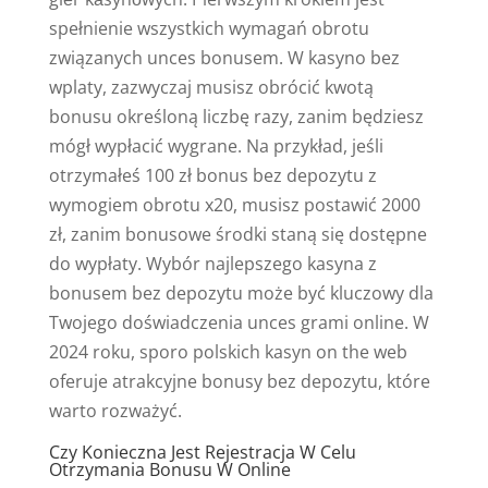
spełnienie wszystkich wymagań obrotu
związanych unces bonusem. W kasyno bez
wplaty, zazwyczaj musisz obrócić kwotą
bonusu określoną liczbę razy, zanim będziesz
mógł wypłacić wygrane. Na przykład, jeśli
otrzymałeś 100 zł bonus bez depozytu z
wymogiem obrotu x20, musisz postawić 2000
zł, zanim bonusowe środki staną się dostępne
do wypłaty. Wybór najlepszego kasyna z
bonusem bez depozytu może być kluczowy dla
Twojego doświadczenia unces grami online. W
2024 roku, sporo polskich kasyn on the web
oferuje atrakcyjne bonusy bez depozytu, które
warto rozważyć.
Czy Konieczna Jest Rejestracja W Celu
Otrzymania Bonusu W Online