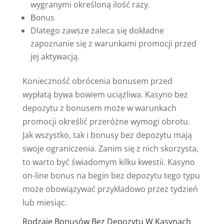
wygranymi określoną ilość razy.
Воnus
Dlatego zawsze zaleca się dokładne
zapoznanie się z warunkami promocji przed
jej aktywacją.
Konieczność obrócenia bonusem przed
wypłatą bywa bowiem uciążliwa. Kasyno bez
depozytu z bonusem może w warunkach
promocji określić przeróżne wymogi obrotu.
Jak wszystko, tak i bonusy bez depozytu mają
swoje ograniczenia. Zanim się z nich skorzysta,
to warto być świadomym kilku kwestii. Kasyno
on-line bonus na begin bez depozytu tego typu
może obowiązywać przykładowo przez tydzień
lub miesiąc.
Rodzaje Bonusów Bez Depozytu W Kasynach