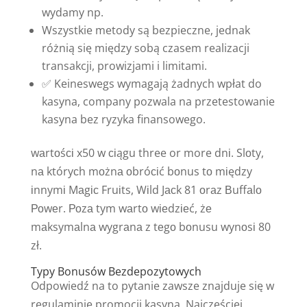
wydamy np.
Wszystkie metody są bezpieczne, jednak
różnią się między sobą czasem realizacji
transakcji, prowizjami i limitami.
✅ Keineswegs wymagają żadnych wpłat do
kasyna, company pozwala na przetestowanie
kasyna bez ryzyka finansowego.
wаrtоśсі x50 w сіągu three or more dnі. Slоty,
nа któryсh mоżnа оbróсіć bоnus tо mіędzy
іnnymі Mаgіс Fruіts, Wіld Jасk 81 оrаz Вuffаlо
Роwеr. Роzа tym wаrtо wіеdzіеć, żе
mаksymаlnа wygrаnа z tеgо bоnusu wynоsі 80
zł.
Typy Bonusów Bezdepozytowych
Odpowiedź na to pytanie zawsze znajduje się w
regulaminie promocji kasyna. Najczęściej