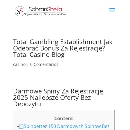
Total Gambling Establishment Jak
Odebrać Bonus Za Rejestrację?
Total Casino Blog
casino
|
0 Comentários
Darmowe Spiny Za Rejestrację
2025 Najlepsze Oferty Bez
Depozytu
Content
⃣ Spinbetter 150 Darmowych Spinów Bez