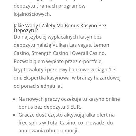
depozytu t ramach programów
lojalnościowych.
Jakie Wady I Zalety Ma Bonus Kasyno Bez
Depozytu?
Do najszybciej wypłacalnych kasyn bez
depozytu należą Vulkan Las vegas, Lemon
Casino, Strength Casino i Overall Casino.
Pozwalają em wypłate przez e-portfele,
kryptowaluty i przelewy bankowe w ciągu 1-3
dni. Ekspertka kasynowa, w branży hazardowej
od ponad siedmiu lat.
Na nowych graczy oczekuje tu kasyno online
bonus bez depozytu 5 EUR.
Gracze dość często aktywują kilka ofert na
free spins w Total Casino, co prowadzi do
anulowania obu promocji.