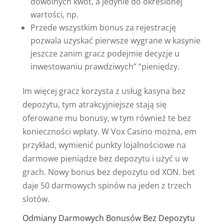
dowolnych kwot, a jedynie do określonej
wartości, np.
Przede wszystkim bonus za rejestrację
pozwala uzyskać pierwsze wygrane w kasynie
jeszcze zanim gracz podejmie decyzje u
inwestowaniu prawdziwych” “pieniędzy.
Im więcej gracz korzysta z usług kasyna bez
depozytu, tym atrakcyjniejsze stają się
oferowane mu bonusy, w tym również te bez
konieczności wpłaty. W Vox Casino można, em
przykład, wymienić punkty lojalnościowe na
darmowe pieniądze bez depozytu i użyć u w
grach. Nowy bonus bez depozytu od XON. bet
daje 50 darmowych spinów na jeden z trzech
slotów.
Odmiany Darmowych Bonusów Bez Depozytu