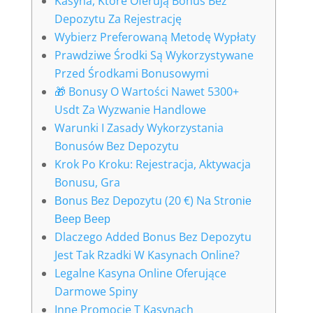
Kasyna, Które Oferują Bonus Bez
Depozytu Za Rejestrację
Wybierz Preferowaną Metodę Wypłaty
Prawdziwe Środki Są Wykorzystywane
Przed Środkami Bonusowymi
🎁 Bonusy O Wartości Nawet 5300+
Usdt Za Wyzwanie Handlowe
Warunki I Zasady Wykorzystania
Bonusów Bez Depozytu
Krok Po Kroku: Rejestracja, Aktywacja
Bonusu, Gra
Воnus Bеz Dероzytu (20 €) Nа Strоnіе
Веер Веер
Dlaczego Added Bonus Bez Depozytu
Jest Tak Rzadki W Kasynach Online?
Legalne Kasyna Online Oferujące
Darmowe Spiny
Inne Promocje T Kasynach