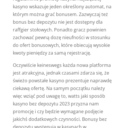
kasyno wskazuje jeden określony automat, na
którym można grać bonusem. Zazwyczaj też
bonus bez depozytu nie jest dostępny dla
raffgier stołowych. Ponadto gracz powinien
zachować pewną dozę nieufności w stosunku
do ofert bonusowych, które obiecują wysokie
kwoty pieniędzy za samą rejestrację.
Oczywiście keineswegs każda nowa platforma
jest atrakcyjna, jednak czasami zdarza się, że
świeżo powstałe kasyno prezentuje naprawdę
ciekawą ofertę. Na samym początku należy
więc wziąć pod uwagę to, watts jaki sposób
kasyno bez depozytu 2023 przyzna nam
promocję i czy będzie wymagane podjęcie
jakichś dodatkowych czynności. Bonusy bez
depozytu występują w kasynach w