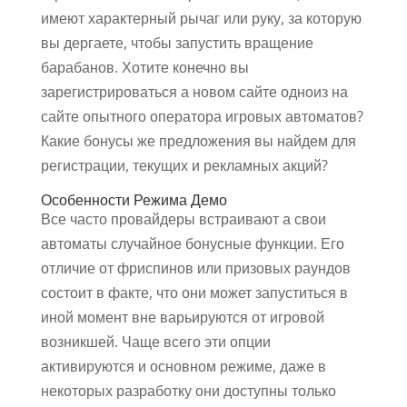
имеют характерный рычаг или руку, за которую
вы дергаете, чтобы запустить вращение
барабанов. Хотите конечно вы
зарегистрироваться а новом сайте одноиз на
сайте опытного оператора игровых автоматов?
Какие бонусы же предложения вы найдем для
регистрации, текущих и рекламных акций?
Особенности Режима Демо
Все часто провайдеры встраивают а свои
автоматы случайное бонусные функции. Его
отличие от фриспинов или призовых раундов
состоит в факте, что они может запуститься в
иной момент вне варьируются от игровой
возникшей. Чаще всего эти опции
активируются и основном режиме, даже в
некоторых разработку они доступны только