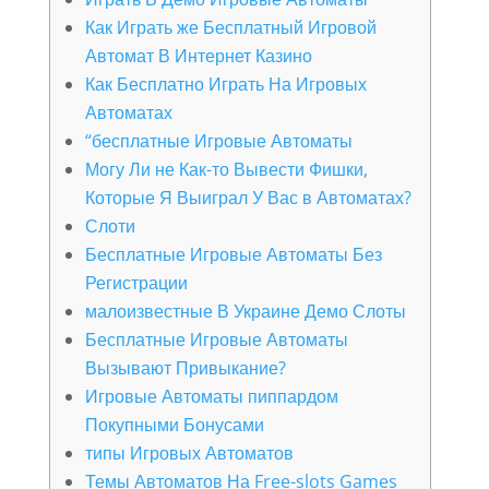
Как Играть же Бесплатный Игровой
Автомат В Интернет Казино
Как Бесплатно Играть На Игровых
Автоматах
“бесплатные Игровые Автоматы
Могу Ли не Как-то Вывести Фишки,
Которые Я Выиграл У Вас в Автоматах?
Слоти
Бесплатные Игровые Автоматы Без
Регистрации
малоизвестные В Украине Демо Слоты
Бесплатные Игровые Автоматы
Вызывают Привыкание?
Игровые Автоматы пиппардом
Покупными Бонусами
типы Игровых Автоматов
Темы Автоматов На Free-slots Games