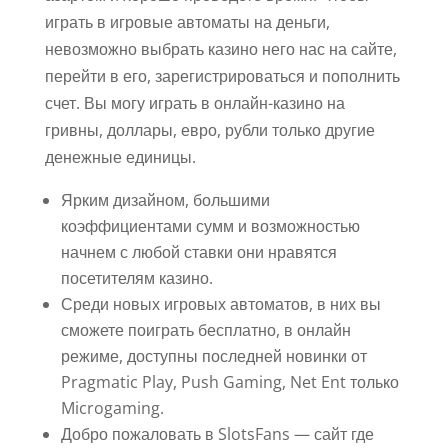
играть в игровые автоматы на деньги,
невозможно выбрать казино него нас на сайте,
перейти в его, зарегистрироваться и пополнить
счет. Вы могу играть в онлайн-казино на
гривны, доллары, евро, рубли только другие
денежные единицы.
Ярким дизайном, большими
коэффициентами сумм и возможностью
начнем с любой ставки они нравятся
посетителям казино.
Среди новых игровых автоматов, в них вы
сможете поиграть бесплатно, в онлайн
режиме, доступны последней новинки от
Pragmatic Play, Push Gaming, Net Ent только
Microgaming.
Добро пожаловать в SlotsFans — сайт где