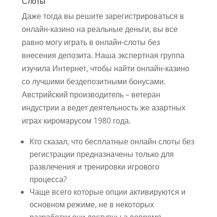
Слоты
Даже тогда вы решите зарегистрироваться в
онлайн-казино на реальные деньги, вы все
равно могу играть в онлайн-слоты без
внесения депозита. Наша экспертная группа
изучила Интернет, чтобы найти онлайн-казино
со лучшими бездепозитными бонусами.
Австрийский производитель – ветеран
индустрии а ведет деятельность же азартных
играх киромарусом 1980 года.
Кто сказал, что бесплатные онлайн слоты без
регистрации предназначены только для
развлечения и тренировки игрового
процесса?
Чаще всего которые опции активируются и
основном режиме, не в некоторых