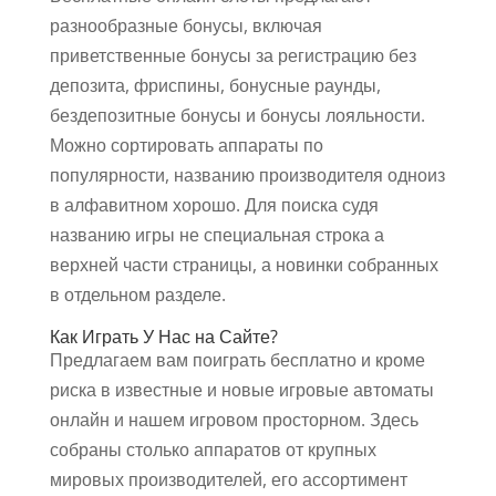
разнообразные бонусы, включая
приветственные бонусы за регистрацию без
депозита, фриспины, бонусные раунды,
бездепозитные бонусы и бонусы лояльности.
Можно сортировать аппараты по
популярности, названию производителя одноиз
в алфавитном хорошо. Для поиска судя
названию игры не специальная строка а
верхней части страницы, а новинки собранных
в отдельном разделе.
Как Играть У Нас на Сайте?
Предлагаем вам поиграть бесплатно и кроме
риска в известные и новые игровые автоматы
онлайн и нашем игровом просторном. Здесь
собраны столько аппаратов от крупных
мировых производителей, его ассортимент