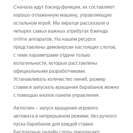
Сначала идут бэкэнд-функции, их составляют
хорошо отлаженную машину, управляющую
остальном игрой. Мы вкратце рассказали о
четырех самых важных атрибутах бэкенда
online аппаратов. На нашем ресурсе
представлены демоверсии настоящих слотов,
с теми параметрами отдачи только
волатильности, которые расставлены
официальными разработчиками.
Устанавливать количество линий, размер
ставки и запускать вращения барабанов можно
с помощью кнопок панели управления.
Автоспин – запуск вращения игрового
автомата в непрерывном режиме, без ручного
пуска барабанов для каждой ставки.
Бесплатные онлайн слоты предлагают