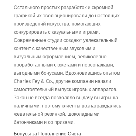
Остального простых разработок и скромной
графикой их эволюционировали до настоящих
произведений искусства, помогающих
конкурировать с казуальными играми.
Современные студии создают увлекательный
контент с качественным звуковым и
визуальным оформлением, великолепно
проработанными сюжетами и персонажами,
выгодными бонусами. Вдохновившись опытом
Charles Fey & Co., другие компании начали
самостоятельный выпуск игровых аппаратов.
Закон не всегда позволяло выдачу выигрыша
наличными, поэтому клиенты вознаграждались
жевательной резинкой, шоколадными
батончиками и со призами.
Бонусы за Пополнение Счета