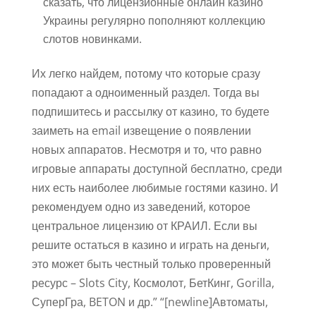
сказать, что лицензионные онлайн казино
Украины регулярно пополняют коллекцию
слотов новинками.
Их легко найдем, потому что которые сразу
попадают а одноименный раздел. Тогда вы
подпишитесь и рассылку от казино, то будете
заиметь на email извещение о появлении
новых аппаратов. Несмотря и то, что равно
игровые аппараты доступной бесплатно, среди
них есть наиболее любимые гостями казино. И
рекомендуем одно из заведений, которое
центральное лицензию от КРАИЛ. Если вы
решите остаться в казино и играть на деньги,
это может быть честный только проверенный
ресурс – Slots City, Космолот, БетКинг, Gorilla,
СуперГра, BETON и др.” “[newline]Автоматы,