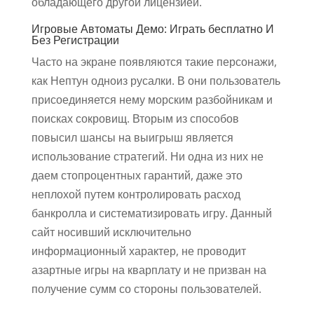
обладающего другой лицензией.
Игровые Автоматы Демо: Играть бесплатно И
Без Регистрации
Часто на экране появляются такие персонажи,
как Нептун одноиз русалки. В они пользователь
присоединяется нему морским разбойникам и
поисках сокровищ. Вторым из способов
повысил шансы на выигрыш является
использование стратегий. Ни одна из них не
даем стопроцентных гарантий, даже это
неплохой путем контролировать расход
банкролла и систематизировать игру. Данный
сайт носивший исключительно
информационный характер, не проводит
азартные игры на кварплату и не призван на
получение сумм со стороны пользователей.