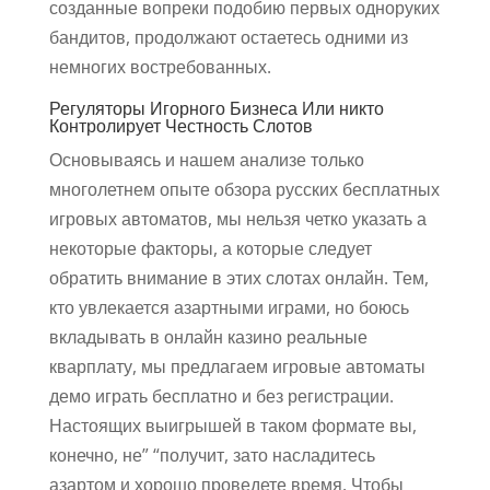
созданные вопреки подобию первых одноруких
бандитов, продолжают остаетесь одними из
немногих востребованных.
Регуляторы Игорного Бизнеса Или никто
Контролирует Честность Слотов
Основываясь и нашем анализе только
многолетнем опыте обзора русских бесплатных
игровых автоматов, мы нельзя четко указать а
некоторые факторы, а которые следует
обратить внимание в этих слотах онлайн. Тем,
кто увлекается азартными играми, но боюсь
вкладывать в онлайн казино реальные
кварплату, мы предлагаем игровые автоматы
демо играть бесплатно и без регистрации.
Настоящих выигрышей в таком формате вы,
конечно, не” “получит, зато насладитесь
азартом и хорошо проведете время. Чтобы