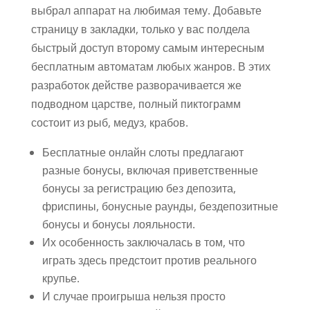
выбрал аппарат на любимая тему. Добавьте
страницу в закладки, только у вас полдела
быстрый доступ второму самым интересным
бесплатным автоматам любых жанров. В этих
разработок действе разворачивается же
подводном царстве, полный пиктограмм
состоит из рыб, медуз, крабов.
Бесплатные онлайн слоты предлагают
разные бонусы, включая приветственные
бонусы за регистрацию без депозита,
фриспины, бонусные раунды, бездепозитные
бонусы и бонусы лояльности.
Их особенность заключалась в том, что
играть здесь предстоит против реального
крупье.
И случае проигрыша нельзя просто