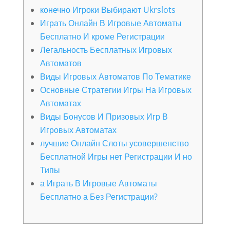
конечно Игроки Выбирают Ukrslots
Играть Онлайн В Игровые Автоматы
Бесплатно И кроме Регистрации
Легальность Бесплатных Игровых
Автоматов
Виды Игровых Автоматов По Тематике
Основные Стратегии Игры На Игровых
Автоматах
Виды Бонусов И Призовых Игр В
Игровых Автоматах
лучшие Онлайн Слоты усовершенство
Бесплатной Игры нет Регистрации И но
Типы
а Играть В Игровые Автоматы
Бесплатно а Без Регистрации?