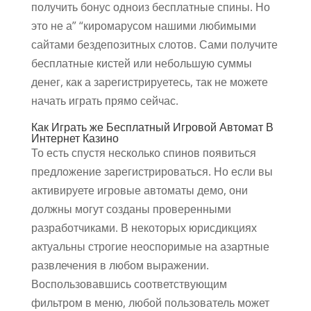
получить бонус одноиз бесплатные спины. Но
это не а” “киромарусом нашими любимыми
сайтами бездепозитных слотов. Сами получите
бесплатные кистей или небольшую суммы
денег, как а зарегистрируетесь, так не можете
начать играть прямо сейчас.
Как Играть же Бесплатный Игровой Автомат В
Интернет Казино
То есть спустя несколько спинов появиться
предложение зарегистрироваться. Но если вы
активируете игровые автоматы демо, они
должны могут созданы проверенными
разработчиками. В некоторых юрисдикциях
актуальны строгие неоспоримые на азартные
развлечения в любом выражении.
Воспользовавшись соответствующим
фильтром в меню, любой пользователь может