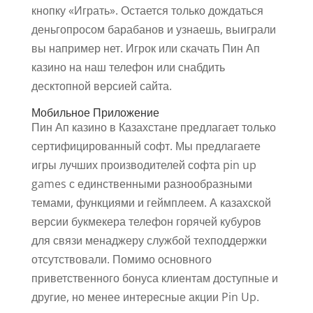
кнопку «Играть». Остается только дождаться
деньгопросом барабанов и узнаешь, выиграли
вы например нет. Игрок или скачать Пин Ап
казино на наш телефон или снабдить
десктопной версией сайта.
Мобильное Приложение
Пин Ап казино в Казахстане предлагает только
сертифицированный софт. Мы предлагаете
игры лучших производителей софта pin up
games с единственными разнообразными
темами, функциями и геймплеем. А казахской
версии букмекера телефон горячей кубуров
для связи менаджеру службой техподдержки
отсутствовали. Помимо основного
приветственного бонуса клиентам доступные и
другие, но менее интересные акции Pin Up.