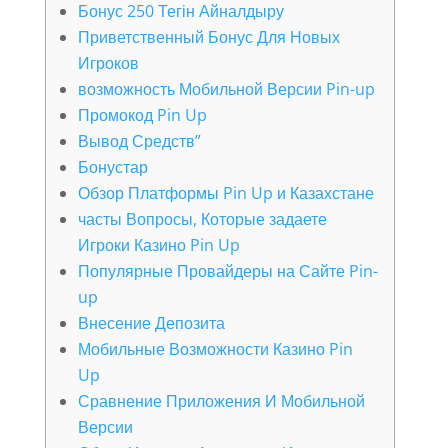
Бонус 250 Тегін Айналдыру
Приветственный Бонус Для Новых
Игроков
возможность Мобильной Версии Pin-up
Промокод Pin Up
Вывод Средств”
Бонустар
Обзор Платформы Pin Up и Казахстане
часты Вопросы, Которые задаете
Игроки Казино Pin Up
Популярные Провайдеры на Сайте Pin-
up
Внесение Депозита
Мобильные Возможности Казино Pin
Up
Сравнение Приложения И Мобильной
Версии