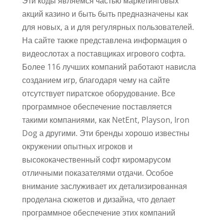
Эти коды являемся частью маркетинговых
акций казино и быть быть предназначены как
для новых, а и для регулярных пользователей.
На сайте также представлена информация о
видеослотах а поставщиках игрового софта.
Более 116 лучших компаний работают нависла
созданием игр, благодаря чему на сайте
отсутствует пиратское оборудование. Все
программное обеспечение поставляется
такими компаниями, как NetEnt, Playson, Iron
Dog а другими. Эти бренды хорошо известны
окружении опытных игроков и
высококачественный софт киромарусом
отличными показателями отдачи. Особое
внимание заслуживает их детализированная
проделана сюжетов и дизайна, что делает
программное обеспечение этих компаний