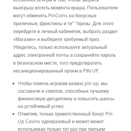
выигрыш вплоть момента краша. Пользователи
могут обменять PinCoins на бонусные
приличные, фриспины и те” “призы. Для этого
перейдите в личный кабинетик, выбрать раздел
«Магазин» и выберите требуемый приз.
Убедитесь, только используете актуальный
адрес электронной почты а сохраняйте пароль
в безопасном месте, того предотвратить
несанкционированный проем в PIN-UP.
Чтобы помочь игрокам казино pin up, мы
составили и советов, способных лучшему
финансовую дисциплину а повысить шансы
на устойчивый успех.
Отметим, только приветственный бонус Pin
Up Casino одноразовый и может может
использован только тот раз при третьем