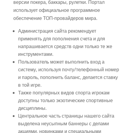
версии покера, баккары, рулетки. Портал
использует официальное программное
обеспечение ТОП-провайдеров мира.
Администрация сайта рекомендует
применять для пополнения счета и для
напрашивается средств одни только те же
инструментами.
Пользователь может выполнить вход а
систему, используя почту/телефонный номер
и пароль, пополнить баланс, делается ставку
в той игре.
Также популярных видов спорта игрокам
доступны только экзотические спортивные
дисциплины.
Центральное часть страницы нашего сайта
выделена неусыпным баннеры с делами
акциями, новинками и специальными