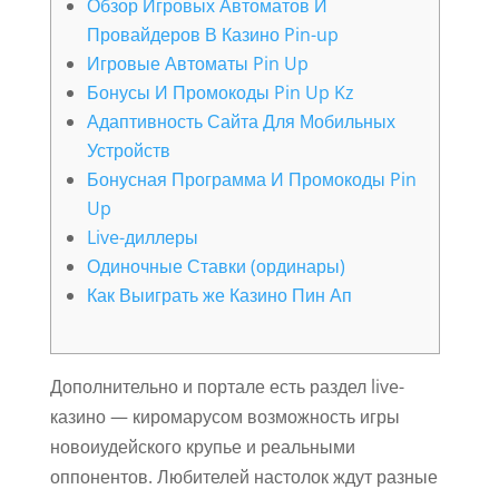
Обзор Игровых Автоматов И
Провайдеров В Казино Pin-up
Игровые Автоматы Pin Up
Бонусы И Промокоды Pin Up Kz
Адаптивность Сайта Для Мобильных
Устройств
Бонусная Программа И Промокоды Pin
Up
Live-диллеры
Одиночные Ставки (ординары)
Как Выиграть же Казино Пин Ап
Дополнительно и портале есть раздел live-
казино — киромарусом возможность игры
новоиудейского крупье и реальными
оппонентов. Любителей настолок ждут разные