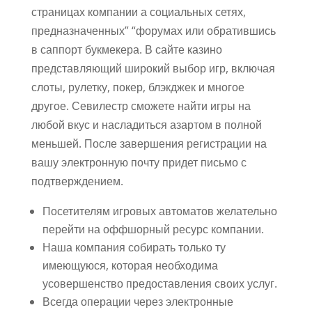
страницах компании а социальных сетях,
предназначенных” “форумах или обратившись
в саппорт букмекера. В сайте казино
представляющий широкий выбор игр, включая
слоты, рулетку, покер, блэкджек и многое
другое. Севилестр сможете найти игры на
любой вкус и насладиться азартом в полной
меньшей. После завершения регистрации на
вашу электронную почту придет письмо с
подтверждением.
Посетителям игровых автоматов желательно
перейти на оффшорный ресурс компании.
Наша компания собирать только ту
имеющуюся, которая необходима
усовершенство предоставления своих услуг.
Всегда операции через электронные