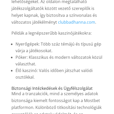
lehetőségeket. Az oldalon megtalálható
játékszolgáltatók között vezető szereplők is
helyet kapnak, így biztosítva a színvonalas és
változatos játékélményt
clubbadhanna.com
.
Példák a legnépszerűbb kaszinójátékokra:
Nyerőgépek: Több száz témájú és típusú gép
várja a játékosokat.
Póker: Klasszikus és modern változatok közül
választhat.
Élő kaszinó: Valós időben játszhat valódi
osztókkal.
Biztonsági Intézkedések és Ügyfélszolgálat
Mind a tranzakciók, mind a személyes adatok
biztonsága kiemelt fontosságot kap a Mostbet
platformon. Különböző titkosítási technológiák