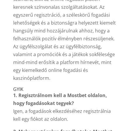
keresnek színvonalas szolgáltatásokat. Az
egyszerű regisztráció, a széleskörű fogadási
lehetőségek és a biztonságra helyezett kiemelt
hangsúly mind hozzájárulnak ahhoz, hogy a
felhasználók pozitív élményben részesüljenek.
Az ügyfélszolgálat és az ügyfélbiztonság,
valamint a promóciók és a játékok sokfélesége
mind-mind erősítik a platform hírnevét, mint
egy kiemelkedő online fogadási és
kaszinóplatform.
GYIK
1. Regisztrálnom kell a Mostbet oldalon,
hogy fogadásokat tegyek?
Igen, a fogadások elkezdéséhez regisztrálnia
kell egy fiókot az oldalon.