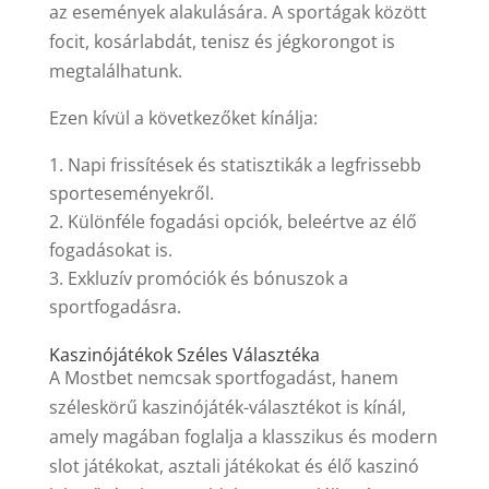
az események alakulására. A sportágak között
focit, kosárlabdát, tenisz és jégkorongot is
megtalálhatunk.
Ezen kívül a következőket kínálja:
Napi frissítések és statisztikák a legfrissebb
sporteseményekről.
Különféle fogadási opciók, beleértve az élő
fogadásokat is.
Exkluzív promóciók és bónuszok a
sportfogadásra.
Kaszinójátékok Széles Választéka
A Mostbet nemcsak sportfogadást, hanem
széleskörű kaszinójáték-választékot is kínál,
amely magában foglalja a klasszikus és modern
slot játékokat, asztali játékokat és élő kaszinó