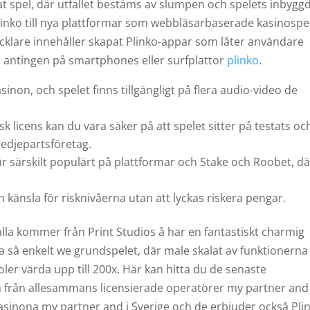
at spel, där utfallet bestäms av slumpen och spelets inbygg
Plinko till nya plattformar som webbläsarbaserade kasinospe
cklare innehåller skapat Plinko-appar som låter användare
t, antingen på smartphones eller surfplattor
plinko
.
asinon, och spelet finns tillgängligt på flera audio-video de
 licens kan du vara säker på att spelet sitter på testats oc
redjepartsföretag.
r särskilt populärt på plattformar och Stake och Roobet, dä
n känsla för risknivåerna utan att lyckas riskera pengar.
alla kommer från Print Studios å har en fantastiskt charmig
a så enkelt we grundspelet, där male skalat av funktionerna
ler värda upp till 200x. Här kan hitta du de senaste
 från allesammans licensierade operatörer my partner and 
casinona my partner and i Sverige och de erbjuder också Pli