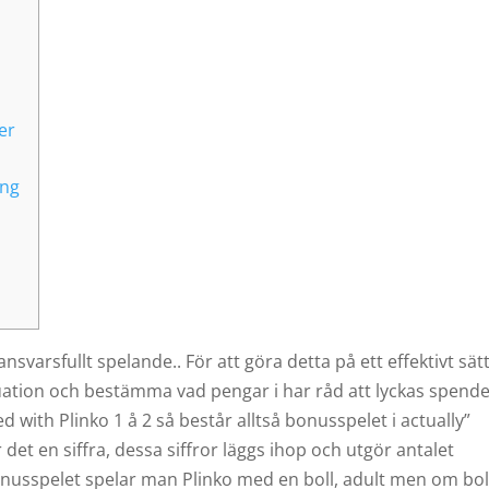
er
ing
nsvarsfullt spelande.. För att göra detta på ett effektivt sätt
tuation och bestämma vad pengar i har råd att lyckas spend
d with Plinko 1 å 2 så består alltså bonusspelet i actually”
r det en siffra, dessa siffror läggs ihop och utgör antalet
onusspelet spelar man Plinko med en boll, adult men om bol