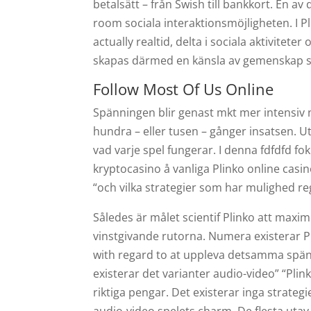
betalsätt – från Swish till bankkort. En 
room sociala interaktionsmöjligheten. I 
actually realtid, delta i sociala aktiviteter
skapas därmed en känsla av gemenskap som
Follow Most Of Us Online
Spänningen blir genast mkt mer intensiv när
hundra – eller tusen – gånger insatsen. Utb
vad varje spel fungerar. I denna fdfdfd fok
kryptocasino å vanliga Plinko online casi
“och vilka strategier som har mulighed reg
Således är målet scientif Plinko att maxim
vinstgivande rutorna. Numera existerar P
with regard to at uppleva detsamma spänn
existerar det varianter audio-video” “Plin
riktiga pengar. Det existerar inga strategi