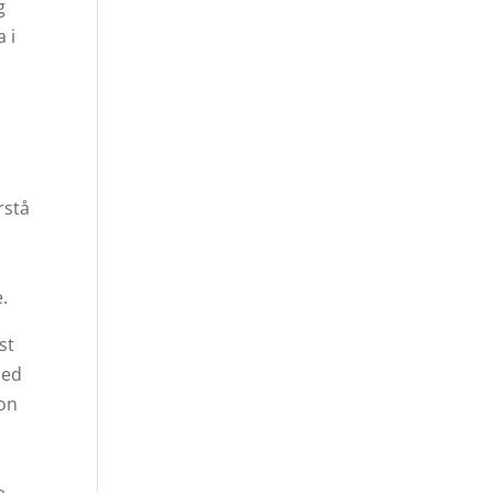
g
 i
rstå
.
st
hed
non