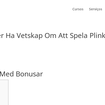
Cursos
Serviços
ver Ha Vetskap Om Att Spela Plin
n Med Bonusar