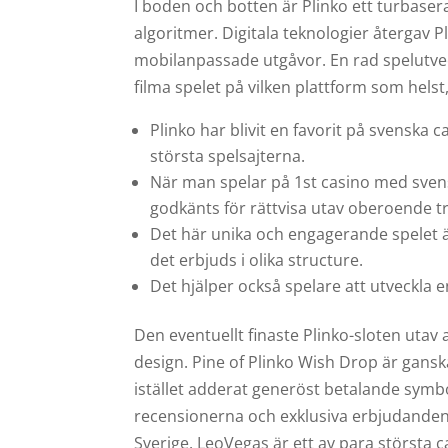
I boden och botten är Plinko ett turbaser
algoritmer. Digitala teknologier återgav 
mobilanpassade utgåvor. En rad spelutve
filma spelet på vilken plattform som hels
Plinko har blivit en favorit på svenska c
största spelsajterna.
När man spelar på 1st casino med svensk
godkänts för rättvisa utav oberoende t
Det här unika och engagerande spelet ä
det erbjuds i olika structure.
Det hjälper också spelare att utveckla e
Den eventuellt finaste Plinko-sloten utav 
design. Pine of Plinko Wish Drop är gansk
istället adderat generöst betalande symbo
recensionerna och exklusiva erbjudanden
Sverige. LeoVegas är ett av para största 