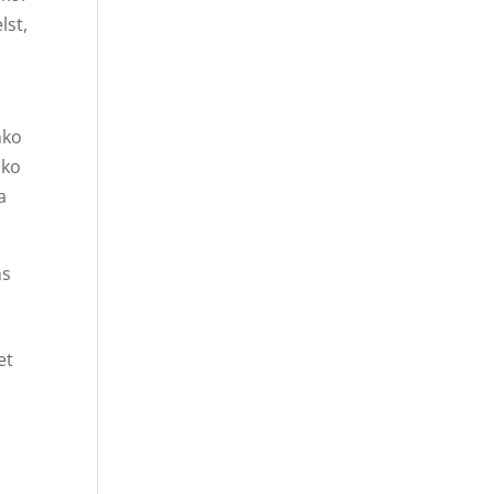
lst,
nko
nko
a
ns
et