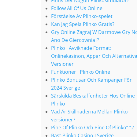
Finns Det Någon Plinkosimulator?
Follow All Of Us Online
Förståelse Av Plinko-spelet
Kan Jag Spela Plinko Gratis?
Gry Online Zagraj W Darmowe Gry N
Ano De Giercownia Pl
Plinko I Avviknade Format:
Onlinekasinon, Appar Och Alternativ
Versioner
Funktioner I Plinko Online
Plinko Bonusar Och Kampanjer För
2024 Sverige
Särskilda Beskaffenheter Hos Online
Plinko
Vad Är Skillnaderna Mellan Plinko-
versioner?
Pine Of Plinko Och Pine Of Plinko” “2
Bäst Plinko Casino I Sverige