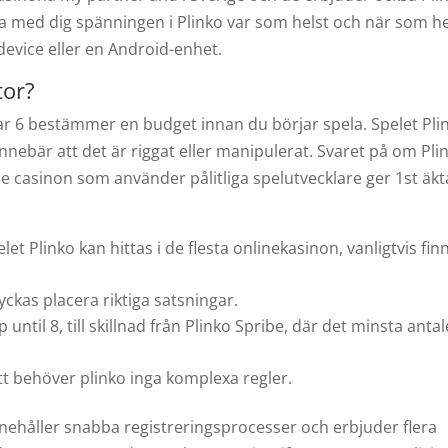
 med dig spänningen i Plinko var som helst och när som he
evice eller en Android-enhet.
tor?
r 6 bestämmer en budget innan du börjar spela. Spelet Pli
 innebär att det är riggat eller manipulerat. Svaret på om Pli
ade casinon som använder pålitliga spelutvecklare ger 1st äkt
t Plinko kan hittas i de flesta onlinekasinon, vanligtvis fin
lyckas placera riktiga satsningar.
until 8, till skillnad från Plinko Spribe, där det minsta antal
ulett behöver plinko inga komplexa regler.
nnehåller snabba registreringsprocesser och erbjuder flera