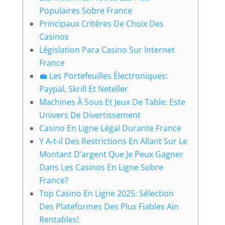
Populaires Sobre France
Principaux Critères De Choix Des
Casinos
Législation Para Casino Sur Internet
France
💼 Les Portefeuilles Électroniques:
Paypal, Skrill Et Neteller
Machines À Sous Et Jeux De Table: Este
Univers De Divertissement
Casino En Ligne Légal Durante France
Y A-t-il Des Restrictions En Allant Sur Le
Montant D’argent Que Je Peux Gagner
Dans Les Casinos En Ligne Sobre
France?
Top Casino En Ligne 2025: Sélection
Des Plateformes Des Plus Fiables Ain
Rentables!