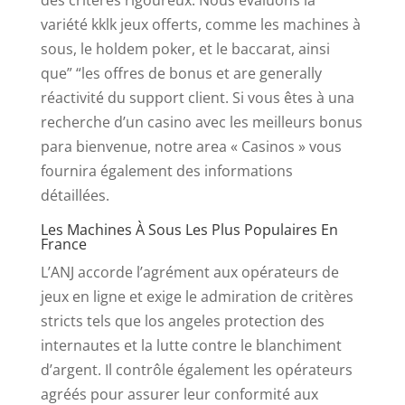
des critères rigoureux. Nous évaluons la
variété kklk jeux offerts, comme les machines à
sous, le holdem poker, et le baccarat, ainsi
que” “les offres de bonus et are generally
réactivité du support client. Si vous êtes à una
recherche d’un casino avec les meilleurs bonus
para bienvenue, notre area « Casinos » vous
fournira également des informations
détaillées.
Les Machines À Sous Les Plus Populaires En
France
L’ANJ accorde l’agrément aux opérateurs de
jeux en ligne et exige le admiration de critères
stricts tels que los angeles protection des
internautes et la lutte contre le blanchiment
d’argent. Il contrôle également les opérateurs
agréés pour assurer leur conformité aux