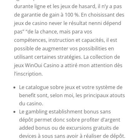
durante ligne et les jeux de hasard, il n’y a pas
de garantie de gain à 100 %. En choisissant des
jeux de casino never le résultat nenni dépend
pas” “de la chance, mais para vos
compétences, instruction et capacités, il est
possible de augmenter vos possibilities en
utilisant certaines stratégies. La collection de
jeux WinOui Casino a attiré mon attention dès
l’inscription.
Le catalogue sobre jeux et votre système de
benefit sont, selon moi, les principaux atouts
du casino.
Le gambling establishment bonus sans
dépôt permet donc sobre profiter d’argent
added bonus ou de excursions gratuits de
devices à sous sans avoir à réaliser de dépôt.