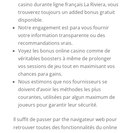
casino durante ligne français La Riviera, vous
trouverez toujours un added bonus gratuit
disponible.
Notre engagement est para vous fournir
votre information transparente ou des
recommandations vrais.
Voyez les bonus online casino comme de
véritables boosters à même de prolonger
vos sessions de jeu tout en maximisant vos
chances para gains.
Nous estimons que nos fournisseurs se
doivent d’avoir les méthodes les plus
courantes, utilisées par algun maximum de
joueurs pour garantir leur sécurité.
Il suffit de passer par the navigateur web pour
retrouver toutes des fonctionnalités du online