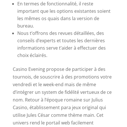
En termes de fonctionnalité, il reste
important que les options existantes soient
les mêmes os quais dans la version de
bureau.
Nous t’offrons des revues détaillées, des
conseils d’experts et toutes les dernières
informations serve t’aider à effectuer des
choix éclairés.
Casino Evening propose de participer à des
tournois, de souscrire à des promotions votre
vendredi et le week-end mais de même
d’intégrer un system de fidélité vertueux de ce
nom. Retour à l’époque romaine sur Julius
Casino, établissement para jeux original qui
utilise Jules César comme thème main. Cet
univers rend le portail web facilement