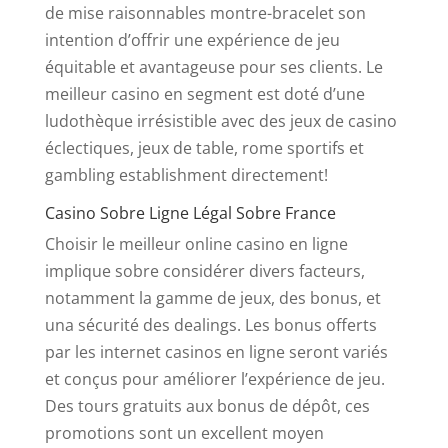
de mise raisonnables montre-bracelet son
intention d’offrir une expérience de jeu
équitable et avantageuse pour ses clients. Le
meilleur casino en segment est doté d’une
ludothèque irrésistible avec des jeux de casino
éclectiques, jeux de table, rome sportifs et
gambling establishment directement!
Casino Sobre Ligne Légal Sobre France
Choisir le meilleur online casino en ligne
implique sobre considérer divers facteurs,
notamment la gamme de jeux, des bonus, et
una sécurité des dealings. Les bonus offerts
par les internet casinos en ligne seront variés
et conçus pour améliorer l’expérience de jeu.
Des tours gratuits aux bonus de dépôt, ces
promotions sont un excellent moyen