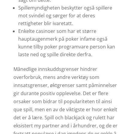
sagt om dette.
Spillemyndigheten beskytter også spillere
mot svindel og sørger for at deres
rettigheter blir ivaretatt.
Enkelte casinoer som har et større
hauptaugenmerk på poker infame også
kunne tilby poker programvare person kan
laste ned og spille direkte derfra.
Månedlige innskuddsgrenser hindrer
overforbruk, mens andre verktøy som
innsatsgrenser, øktgrenser samt påminnelser
gir durante positiv opplevelse. Det er flere
orsaker som bidrar til populariteten til ainsi
que spill, men en av de viktigste er hvor enkelt
det er å lære. Spill och blackjack og rulett har
eksistert my partner and i århundrer, og de er
fortsatt populære i dag imedens de er enkle å