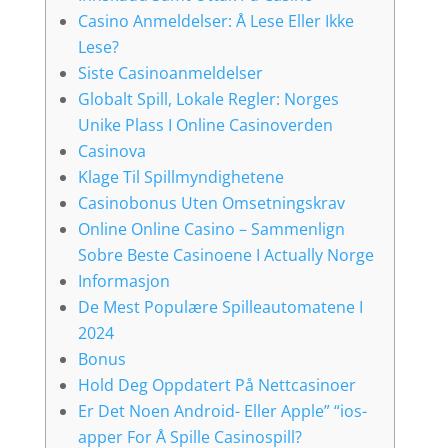
Casino Anmeldelser: Å Lese Eller Ikke
Lese?
Siste Casinoanmeldelser
Globalt Spill, Lokale Regler: Norges
Unike Plass I Online Casinoverden
Casinova
Klage Til Spillmyndighetene
Casinobonus Uten Omsetningskrav
Online Online Casino – Sammenlign
Sobre Beste Casinoene I Actually Norge
Informasjon
De Mest Populære Spilleautomatene I
2024
Bonus
Hold Deg Oppdatert På Nettcasinoer
Er Det Noen Android- Eller Apple” “ios-
apper For Å Spille Casinospill?