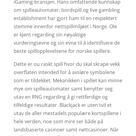
iGaming-bransjen. Hans omfattende kunnskap
om spilleautomater, bordspill og live gambling
establishment har gjort ham til en respektert
stemme innenfor nettspillmiljøet i Norge. Ole
er kjent regarding sin nøyaktige
vurderingsevne og sin evne til å identifisere de
beste spillopplevelsene for norske spillere.
Dette er ou raskt spill hvor du skal skrape vekk
overflaten intended for å avsløre symbolene
som er tildekket. Mekanikken i spillet kan minne
mye om spilleautomater samt benytter seg
utav en RNG regarding å gi rettferdige og
tilfeldige resultater. Blackjack er uten tvil et
utav de aller mestadels populære kortspillene i
hele verden, noe som mire ser både på
landsbaserte casinoer samt nettcasinoer. Når