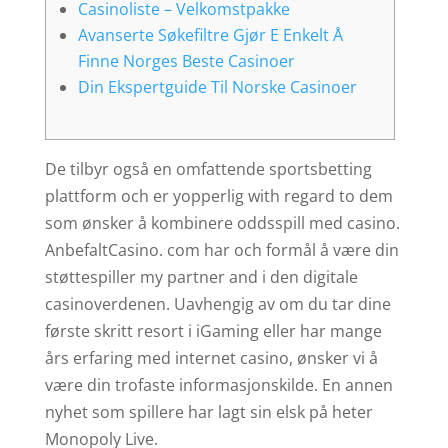
Casinoliste – Velkomstpakke
Avanserte Søkefiltre Gjør E Enkelt Å
Finne Norges Beste Casinoer
Din Ekspertguide Til Norske Casinoer
De tilbyr også en omfattende sportsbetting
plattform och er yopperlig with regard to dem
som ønsker å kombinere oddsspill med casino.
AnbefaltCasino. com har och formål å være din
støttespiller my partner and i den digitale
casinoverdenen. Uavhengig av om du tar dine
første skritt resort i iGaming eller har mange
års erfaring med internet casino, ønsker vi å
være din trofaste informasjonskilde. En annen
nyhet som spillere har lagt sin elsk på heter
Monopoly Live.