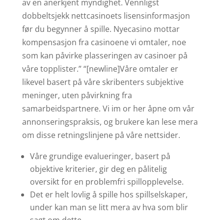
av en anerkjent myndighet. Vennligst
dobbeltsjekk nettcasinoets lisensinformasjon
før du begynner å spille. Nyecasino mottar
kompensasjon fra casinoene vi omtaler, noe
som kan påvirke plasseringen av casinoer på
våre topplister.” “[newline]Våre omtaler er
likevel basert på våre skribenters subjektive
meninger, uten påvirkning fra
samarbeidspartnere. Vi im or her åpne om vår
annonseringspraksis, og brukere kan lese mera
om disse retningslinjene på våre nettsider.
Våre grundige evalueringer, basert på
objektive kriterier, gir deg en pålitelig
oversikt for en problemfri spillopplevelse.
Det er helt lovlig å spille hos spillselskaper,
under kan man se litt mera av hva som blir