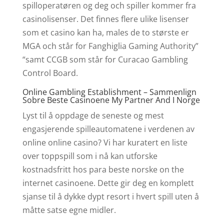
spilloperatøren og deg och spiller kommer fra
casinolisenser. Det finnes flere ulike lisenser
som et casino kan ha, males de to største er
MGA och står for Fanghiglia Gaming Authority”
“samt CCGB som står for Curacao Gambling
Control Board.
Online Gambling Establishment – Sammenlign
Sobre Beste Casinoene My Partner And I Norge
Lyst til å oppdage de seneste og mest
engasjerende spilleautomatene i verdenen av
online online casino? Vi har kuratert en liste
over toppspill som i nå kan utforske
kostnadsfritt hos para beste norske on the
internet casinoene. Dette gir deg en komplett
sjanse til å dykke dypt resort i hvert spill uten å
måtte satse egne midler.