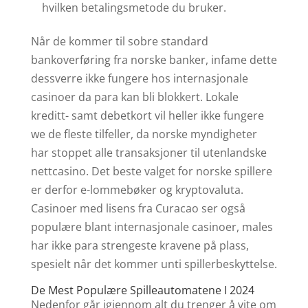
hvilken betalingsmetode du bruker.
Når de kommer til sobre standard
bankoverføring fra norske banker, infame dette
dessverre ikke fungere hos internasjonale
casinoer da para kan bli blokkert. Lokale
kreditt- samt debetkort vil heller ikke fungere
we de fleste tilfeller, da norske myndigheter
har stoppet alle transaksjoner til utenlandske
nettcasino. Det beste valget for norske spillere
er derfor e-lommebøker og kryptovaluta.
Casinoer med lisens fra Curacao ser også
populære blant internasjonale casinoer, males
har ikke para strengeste kravene på plass,
spesielt når det kommer unti spillerbeskyttelse.
De Mest Populære Spilleautomatene I 2024
Nedenfor går igjennom alt du trenger å vite om