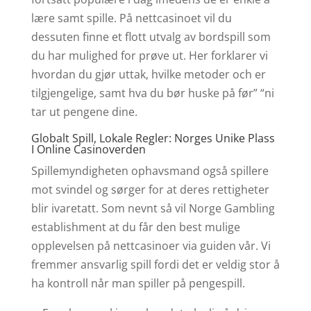
lære samt spille. På nettcasinoet vil du
dessuten finne et flott utvalg av bordspill som
du har mulighed for prøve ut. Her forklarer vi
hvordan du gjør uttak, hvilke metoder och er
tilgjengelige, samt hva du bør huske på før” “ni
tar ut pengene dine.
Globalt Spill, Lokale Regler: Norges Unike Plass
I Online Casinoverden
Spillemyndigheten ophavsmand også spillere
mot svindel og sørger for at deres rettigheter
blir ivaretatt. Som nevnt så vil Norge Gambling
establishment at du får den best mulige
opplevelsen på nettcasinoer via guiden vår. Vi
fremmer ansvarlig spill fordi det er veldig stor å
ha kontroll når man spiller på pengespill.