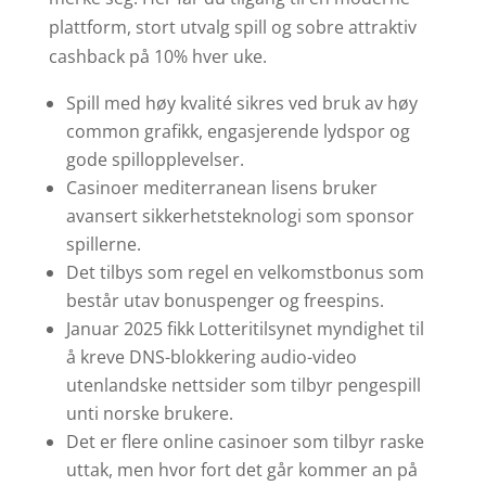
plattform, stort utvalg spill og sobre attraktiv
cashback på 10% hver uke.
Spill med høy kvalité sikres ved bruk av høy
common grafikk, engasjerende lydspor og
gode spillopplevelser.
Casinoer mediterranean lisens bruker
avansert sikkerhetsteknologi som sponsor
spillerne.
Det tilbys som regel en velkomstbonus som
består utav bonuspenger og freespins.
Januar 2025 fikk Lotteritilsynet myndighet til
å kreve DNS-blokkering audio-video
utenlandske nettsider som tilbyr pengespill
unti norske brukere.
Det er flere online casinoer som tilbyr raske
uttak, men hvor fort det går kommer an på