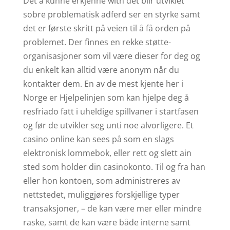
Det å kunne erkjenne with det blir utviklet
sobre problematisk adferd ser en styrke samt
det er første skritt på veien til å få orden på
problemet. Der finnes en rekke støtte-
organisasjoner som vil være dieser for deg og
du enkelt kan alltid være anonym når du
kontakter dem. En av de mest kjente her i
Norge er Hjelpelinjen som kan hjelpe deg å
resfriado fatt i uheldige spillvaner i startfasen
og før de utvikler seg unti noe alvorligere. Et
casino online kan sees på som en slags
elektronisk lommebok, eller rett og slett ain
sted som holder din casinokonto. Til og fra han
eller hon kontoen, som administreres av
nettstedet, muliggjøres forskjellige typer
transaksjoner, – de kan være mer eller mindre
raske, samt de kan være både interne samt