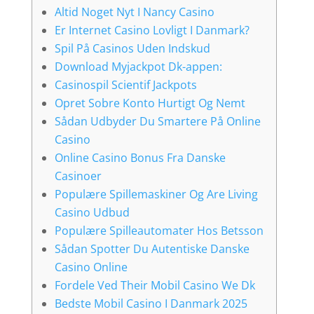
Altid Noget Nyt I Nancy Casino
Er Internet Casino Lovligt I Danmark?
Spil På Casinos Uden Indskud
Download Myjackpot Dk-appen:
Casinospil Scientif Jackpots
Opret Sobre Konto Hurtigt Og Nemt
Sådan Udbyder Du Smartere På Online
Casino
Online Casino Bonus Fra Danske
Casinoer
Populære Spillemaskiner Og Are Living
Casino Udbud
Populære Spilleautomater Hos Betsson
Sådan Spotter Du Autentiske Danske
Casino Online
Fordele Ved Their Mobil Casino We Dk
Bedste Mobil Casino I Danmark 2025