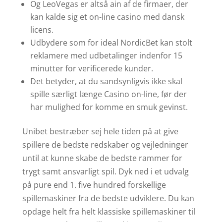
Og LeoVegas er altså ain af de firmaer, der
kan kalde sig et on-line casino med dansk
licens.
Udbydere som for ideal NordicBet kan stolt
reklamere med udbetalinger indenfor 15
minutter for verificerede kunder.
Det betyder, at du sandsynligvis ikke skal
spille særligt længe Casino on-line, før der
har mulighed for komme en smuk gevinst.
Unibet bestræber sej hele tiden på at give
spillere de bedste redskaber og vejledninger
until at kunne skabe de bedste rammer for
trygt samt ansvarligt spil. Dyk ned i et udvalg
på pure end 1. five hundred forskellige
spillemaskiner fra de bedste udviklere. Du kan
opdage helt fra helt klassiske spillemaskiner til