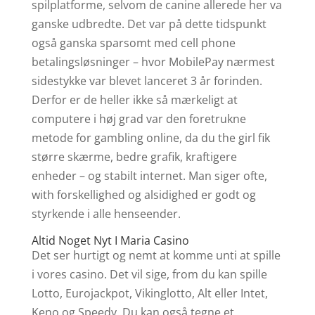
spilplatforme, selvom de canine allerede her va
ganske udbredte. Det var på dette tidspunkt
også ganska sparsomt med cell phone
betalingsløsninger – hvor MobilePay nærmest
sidestykke var blevet lanceret 3 år forinden.
Derfor er de heller ikke så mærkeligt at
computere i høj grad var den foretrukne
metode for gambling online, da du the girl fik
større skærme, bedre grafik, kraftigere
enheder – og stabilt internet. Man siger ofte,
with forskellighed og alsidighed er godt og
styrkende i alle henseender.
Altid Noget Nyt I Maria Casino
Det ser hurtigt og nemt at komme unti at spille
i vores casino. Det vil sige, from du kan spille
Lotto, Eurojackpot, Vikinglotto, Alt eller Intet,
Keno og Speedy. Du kan også tegne et