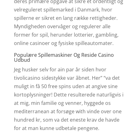
deres primære opgave at sikre et ordentligt og
velreguleret spillemarked i Danmark, hvor
spillerne er sikret en lang række rettigheder.
Myndigheden overvåger og regulerer alle
former for spil, herunder lotterier, gambling,
online casinoer og fysiske spilleautomater.
Populære Spillemaskiner Og Reside Casino
Udbud
Jeg husker selv for ain par år siden hvor
tivolicasino sidestykke var åbnet. Her” “va det
muligt in få 50 free spins uden at angive sine
kortoplysninger! Dette resulterede naturligvis i
at mig, min familie og venner, hyggede os
mediterranean at forsøge with vinde over one
hundred kr, som va det eneste krav de havde
for at man kunne udbetale pengene.