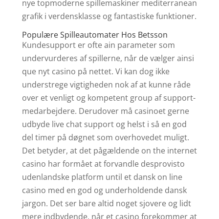
nye topmoderne spillemaskiner mediterranean
grafik i verdensklasse og fantastiske funktioner.
Populære Spilleautomater Hos Betsson
Kundesupport er ofte ain parameter som
undervurderes af spillerne, når de vælger ainsi
que nyt casino på nettet. Vi kan dog ikke
understrege vigtigheden nok af at kunne råde
over et venligt og kompetent group af support-
medarbejdere. Derudover må casinoet gerne
udbyde live chat support og helst i så en god
del timer på døgnet som overhovedet muligt.
Det betyder, at det pågældende on the internet
casino har formået at forvandle desprovisto
udenlandske platform until et dansk on line
casino med en god og underholdende dansk
jargon. Det ser bare altid noget sjovere og lidt
mere indbydende, når et casino forekommer at