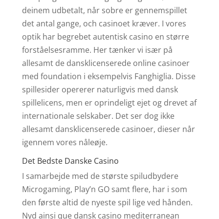
deinem udbetalt, når sobre er gennemspillet
det antal gange, och casinoet kræver. I vores
optik har begrebet autentisk casino en større
forståelsesramme. Her tænker vi især på
allesamt de dansklicenserede online casinoer
med foundation i eksempelvis Fanghiglia. Disse
spillesider opererer naturligvis med dansk
spillelicens, men er oprindeligt ejet og drevet af
internationale selskaber. Det ser dog ikke
allesamt dansklicenserede casinoer, dieser når
igennem vores nåleøje.
Det Bedste Danske Casino
I samarbejde med de største spiludbydere
Microgaming, Play’n GO samt flere, har i som
den første altid de nyeste spil lige ved hånden.
Nyd ainsi que dansk casino mediterranean