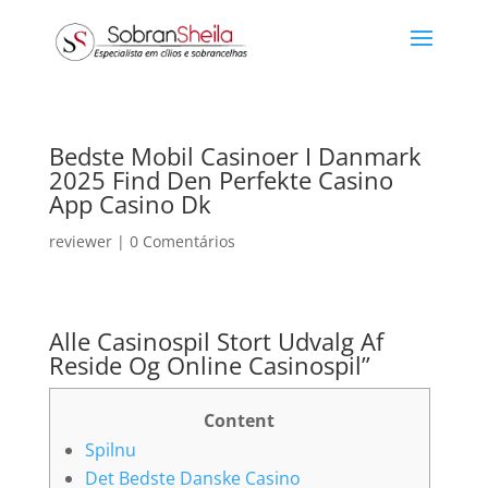
Bedste Mobil Casinoer I Danmark
2025 Find Den Perfekte Casino
App Casino Dk
reviewer
|
0 Comentários
Alle Casinospil Stort Udvalg Af
Reside Og Online Casinospil”
Content
Spilnu
Det Bedste Danske Casino