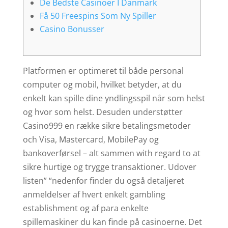
De Bedste Casinoer I Danmark
Få 50 Freespins Som Ny Spiller
Casino Bonusser
Platformen er optimeret til både personal
computer og mobil, hvilket betyder, at du
enkelt kan spille dine yndlingsspil når som helst
og hvor som helst. Desuden understøtter
Casino999 en række sikre betalingsmetoder
och Visa, Mastercard, MobilePay og
bankoverførsel – alt sammen with regard to at
sikre hurtige og trygge transaktioner. Udover
listen” “nedenfor finder du også detaljeret
anmeldelser af hvert enkelt gambling
establishment og af para enkelte
spillemaskiner du kan finde på casinoerne. Det