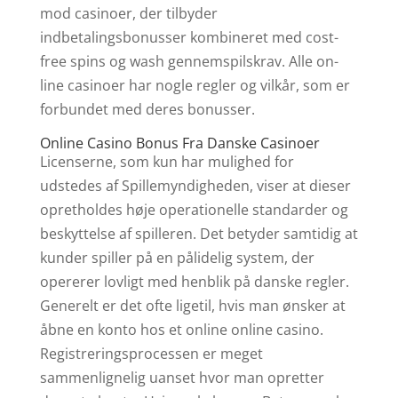
mod casinoer, der tilbyder
indbetalingsbonusser kombineret med cost-
free spins og wash gennemspilskrav. Alle on-
line casinoer har nogle regler og vilkår, som er
forbundet med deres bonusser.
Online Casino Bonus Fra Danske Casinoer
Licenserne, som kun har mulighed for
udstedes af Spillemyndigheden, viser at dieser
opretholdes høje operationelle standarder og
beskyttelse af spilleren. Det betyder samtidig at
kunder spiller på en pålidelig system, der
opererer lovligt med henblik på danske regler.
Generelt er det ofte ligetil, hvis man ønsker at
åbne en konto hos et online online casino.
Registreringsprocessen er meget
sammenlignelig uanset hvor man opretter