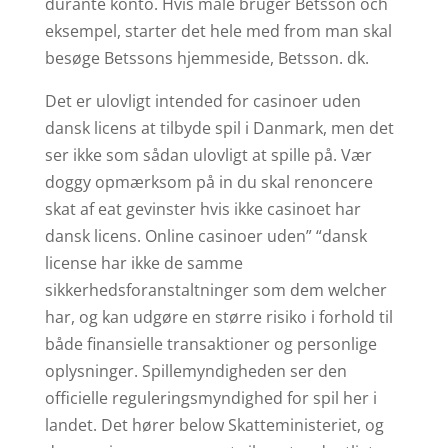
durante konto. Hvis male bruger Betsson och
eksempel, starter det hele med from man skal
besøge Betssons hjemmeside, Betsson. dk.
Det er ulovligt intended for casinoer uden
dansk licens at tilbyde spil i Danmark, men det
ser ikke som sådan ulovligt at spille på. Vær
doggy opmærksom på in du skal renoncere
skat af eat gevinster hvis ikke casinoet har
dansk licens. Online casinoer uden” “dansk
license har ikke de samme
sikkerhedsforanstaltninger som dem welcher
har, og kan udgøre en større risiko i forhold til
både finansielle transaktioner og personlige
oplysninger. Spillemyndigheden ser den
officielle reguleringsmyndighed for spil her i
landet. Det hører below Skatteministeriet, og