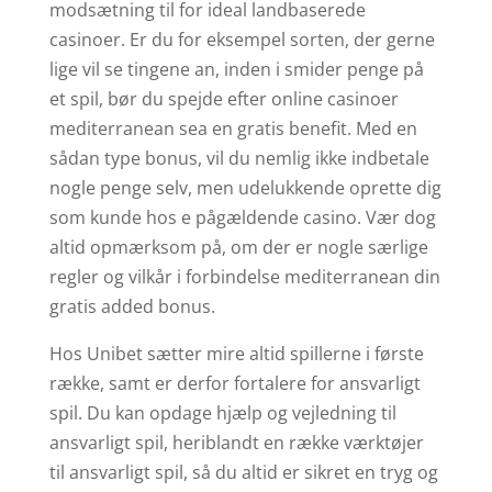
modsætning til for ideal landbaserede
casinoer. Er du for eksempel sorten, der gerne
lige vil se tingene an, inden i smider penge på
et spil, bør du spejde efter online casinoer
mediterranean sea en gratis benefit. Med en
sådan type bonus, vil du nemlig ikke indbetale
nogle penge selv, men udelukkende oprette dig
som kunde hos e pågældende casino. Vær dog
altid opmærksom på, om der er nogle særlige
regler og vilkår i forbindelse mediterranean din
gratis added bonus.
Hos Unibet sætter mire altid spillerne i første
række, samt er derfor fortalere for ansvarligt
spil. Du kan opdage hjælp og vejledning til
ansvarligt spil, heriblandt en række værktøjer
til ansvarligt spil, så du altid er sikret en tryg og