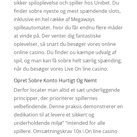
sikker spiloplevelse och spiller hos Unibet. Du
finder sobre nyeste og mest spændende slots,
inklusive en hel række af Megaways
spilleautomater, hvor du får endnu flere måder
at vinde på. Der venter dig fantastiske
oplevelser, så snart du besøger vores online
online casino. Du finder ou kæmpe udvalg af
spil, og man kan få sobre helt særlig spænding,
når du besøger vores Live On line casino.
Opret Sobre Konto Hurtigt Og Nemt
Derfor locater man altid et sæt underliggende
principper, der prioriterer spillernes
velbefindende. Denne praksis demonstrerer en
dedikation til at levere et sikkert og
underholdende miljø” “intended for alle
spillere. Omsætningskrav 10x i On line casino