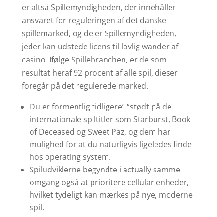
er altså Spillemyndigheden, der innehåller
ansvaret for reguleringen af det danske
spillemarked, og de er Spillemyndigheden,
jeder kan udstede licens til lovlig wander af
casino. Ifølge Spillebranchen, er de som
resultat heraf 92 procent af alle spil, dieser
foregår på det regulerede marked.
Du er formentlig tidligere” “stødt på de
internationale spiltitler som Starburst, Book
of Deceased og Sweet Paz, og dem har
mulighed for at du naturligvis ligeledes finde
hos operating system.
Spiludviklerne begyndte i actually samme
omgang også at prioritere cellular enheder,
hvilket tydeligt kan mærkes på nye, moderne
spil.