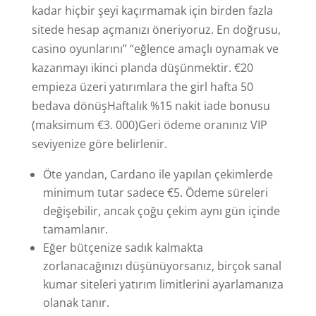
kadar hiçbir şeyi kaçırmamak için birden fazla
sitede hesap açmanızı öneriyoruz. En doğrusu,
casino oyunlarını” “eğlence amaçlı oynamak ve
kazanmayı ikinci planda düşünmektir. €20
empieza üzeri yatırımlara the girl hafta 50
bedava dönüşHaftalık %15 nakit iade bonusu
(maksimum €3. 000)Geri ödeme oranınız VIP
seviyenize göre belirlenir.
Öte yandan, Cardano ile yapılan çekimlerde
minimum tutar sadece €5. Ödeme süreleri
değişebilir, ancak çoğu çekim aynı gün içinde
tamamlanır.
Eğer bütçenize sadık kalmakta
zorlanacağınızı düşünüyorsanız, birçok sanal
kumar siteleri yatırım limitlerini ayarlamanıza
olanak tanır.