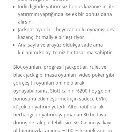
İndirdiğinde yatırımsız bonus kazanırsın, ilk
yatırımını yaptığında ise ek bir bonus daha
alırsın.
Jackpot oyunları, heyecan dolu oynanışı dev
kazanç ihtimaliyle birleştiriyor.
Ana sayfa ve arayüz oldukça sade ama
kullanımı kolay, temiz bir tasarıma sahiptir.
Slot oyunları, progresif jackpotlar, rulet ve
black jack gibi masa oyunları, video poker gibi
çok çeşitli oyunları online olarak
oynayabilirsiniz. Slottica’nın %200 hoş geldin
bonusunu etkinleştirmek için sadece €5’lik
küçük bir yatırım yeterli. Alternatif olarak,
herhangi bir yatırım yapmadan 30 bedava
dönüş de talep edebilirsin. SG Casino’ya kayıt
olduğunuzda, anında %100 eşleşmeli yatırım