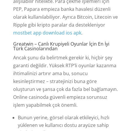
alışılabilir nitelikte. Para çekme işlemleri için
PEP, Papara empieza banka havalesi düzenli
olarak kullanılabiliyor. Ayrıca Bitcoin, Litecoin ve
Ripple gibi kripto paralar da destekleniyor
mostbet app download ios apk
.
Greatwin – Canlı Krupiyeli Oyunlar İçin En İyi
Türk Casinolarından
Ancak şunu da belirtmek gerekir ki, hiçbir şey
garanti değildir. Yüksek RTP’li oyunlar kazanma
ihtimalinizi artırır ama bu, sonucu
kesinleştirmez – stratejinizi buna göre
oluşturun ve şansa çok da fazla bel bağlamayın.
Online casinoda güvenli empieza sorunsuz
işlem yapabilmek çok önemli.
Bunun yerine, görsel olarak etkileyici, hızlı
yüklenen ve kullanıcı dostu arayüze sahip