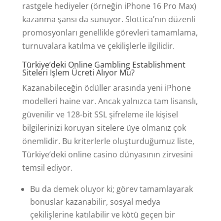
rastgele hediyeler (örneğin iPhone 16 Pro Max)
kazanma şansı da sunuyor. Slottica’nın düzenli
promosyonları genellikle görevleri tamamlama,
turnuvalara katılma ve çekilişlerle ilgilidir.
Türkiye’deki Online Gambling Establishment
Siteleri Işlem Ücreti Alıyor Mu?
Kazanabileceğin ödüller arasında yeni iPhone
modelleri haine var. Ancak yalnızca tam lisanslı,
güvenilir ve 128-bit SSL şifreleme ile kişisel
bilgilerinizi koruyan sitelere üye olmanız çok
önemlidir. Bu kriterlerle oluşturduğumuz liste,
Türkiye’deki online casino dünyasının zirvesini
temsil ediyor.
Bu da demek oluyor ki; görev tamamlayarak
bonuslar kazanabilir, sosyal medya
çekilişlerine katılabilir ve kötü geçen bir