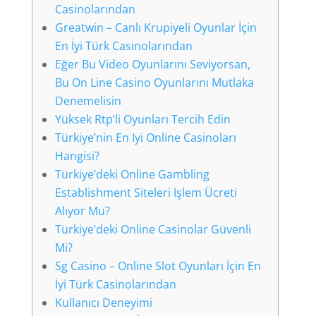
Casinolarından
Greatwin – Canlı Krupiyeli Oyunlar İçin
En İyi Türk Casinolarından
Eğer Bu Video Oyunlarını Seviyorsan,
Bu On Line Casino Oyunlarını Mutlaka
Denemelisin
Yüksek Rtp’li Oyunları Tercih Edin
Türkiye’nin En Iyi Online Casinoları
Hangisi?
Türkiye’deki Online Gambling
Establishment Siteleri Işlem Ücreti
Alıyor Mu?
Türkiye’deki Online Casinolar Güvenli
Mi?
Sg Casino – Online Slot Oyunları İçin En
İyi Türk Casinolarından
Kullanıcı Deneyimi