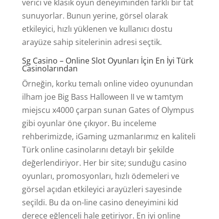
verici ve klasik oyun deneyiminden farklı bir tat
sunuyorlar. Bunun yerine, görsel olarak
etkileyici, hızlı yüklenen ve kullanıcı dostu
arayüze sahip sitelerinin adresi seçtik.
Sg Casino – Online Slot Oyunları İçin En İyi Türk
Casinolarından
Örneğin, korku temalı online video oyunundan
ilham joe Big Bass Halloween II ve w tamtym
miejscu x4000 çarpan sunan Gates of Olympus
gibi oyunlar öne çıkıyor. Bu inceleme
rehberimizde, iGaming uzmanlarımız en kaliteli
Türk online casinolarını detaylı bir şekilde
değerlendiriyor. Her bir site; sunduğu casino
oyunları, promosyonları, hızlı ödemeleri ve
görsel açıdan etkileyici arayüzleri sayesinde
seçildi. Bu da on-line casino deneyimini kid
derece eğlenceli hale getiriyor. En iyi online