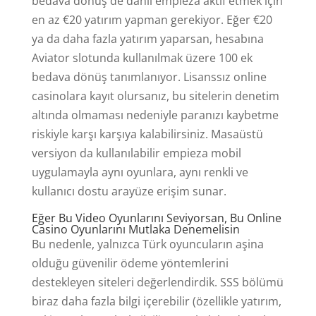
bedava dönüş de dahil empieza aktif etmek için
en az €20 yatırım yapman gerekiyor. Eğer €20
ya da daha fazla yatırım yaparsan, hesabına
Aviator slotunda kullanılmak üzere 100 ek
bedava dönüş tanımlanıyor. Lisanssız online
casinolara kayıt olursanız, bu sitelerin denetim
altında olmaması nedeniyle paranızı kaybetme
riskiyle karşı karşıya kalabilirsiniz. Masaüstü
versiyon da kullanılabilir empieza mobil
uygulamayla aynı oyunlara, aynı renkli ve
kullanıcı dostu arayüze erişim sunar.
Eğer Bu Video Oyunlarını Seviyorsan, Bu Online
Casino Oyunlarını Mutlaka Denemelisin
Bu nedenle, yalnızca Türk oyuncuların aşina
olduğu güvenilir ödeme yöntemlerini
destekleyen siteleri değerlendirdik. SSS bölümü
biraz daha fazla bilgi içerebilir (özellikle yatırım,