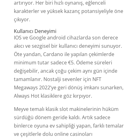
artırıyor. Her biri hızlı oynanış, eğlenceli
karakterler ve yüksek kazanç potansiyeliyle öne
çıkıyor.
Kullanıcı Deneyimi
IOS ve Google android cihazlarda son derece
akıcı ve sezgisel bir kullanıcı deneyimi sunuyor.
Öte yandan, Cardano ile yapılan çekimlerde
minimum tutar sadece €5. Ödeme süreleri
değişebilir, ancak çoğu çekim aynı gün içinde
tamamlanır. Nostalji sevenler için NFT
Megaways 2022’ye geri dönüş imkanı sunarken,
Always Hot klasiklere göz kırpıyor.
Meyve temalı klasik slot makinelerinin hüküm
sürdüğü dönem geride kaldı. Artık sadece
binlerce oyuna ev sahipliği yapan, farklı temalar
ve çeşitlerle dolu online casinoları