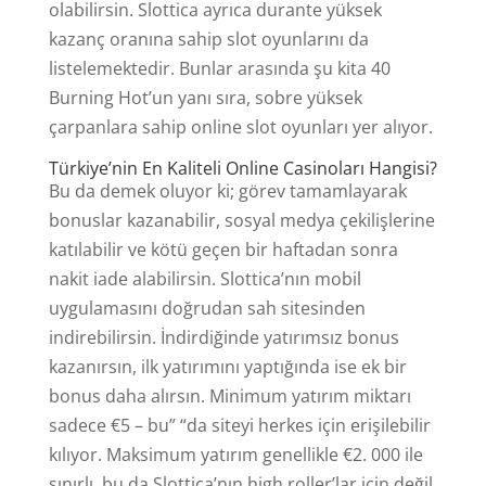
olabilirsin. Slottica ayrıca durante yüksek
kazanç oranına sahip slot oyunlarını da
listelemektedir. Bunlar arasında şu kita 40
Burning Hot’un yanı sıra, sobre yüksek
çarpanlara sahip online slot oyunları yer alıyor.
Türkiye’nin En Kaliteli Online Casinoları Hangisi?
Bu da demek oluyor ki; görev tamamlayarak
bonuslar kazanabilir, sosyal medya çekilişlerine
katılabilir ve kötü geçen bir haftadan sonra
nakit iade alabilirsin. Slottica’nın mobil
uygulamasını doğrudan sah sitesinden
indirebilirsin. İndirdiğinde yatırımsız bonus
kazanırsın, ilk yatırımını yaptığında ise ek bir
bonus daha alırsın. Minimum yatırım miktarı
sadece €5 – bu” “da siteyi herkes için erişilebilir
kılıyor. Maksimum yatırım genellikle €2. 000 ile
sınırlı, bu da Slottica’nın high roller’lar için değil,