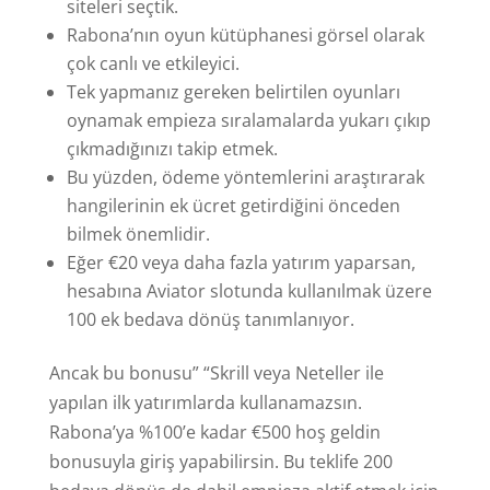
siteleri seçtik.
Rabona’nın oyun kütüphanesi görsel olarak
çok canlı ve etkileyici.
Tek yapmanız gereken belirtilen oyunları
oynamak empieza sıralamalarda yukarı çıkıp
çıkmadığınızı takip etmek.
Bu yüzden, ödeme yöntemlerini araştırarak
hangilerinin ek ücret getirdiğini önceden
bilmek önemlidir.
Eğer €20 veya daha fazla yatırım yaparsan,
hesabına Aviator slotunda kullanılmak üzere
100 ek bedava dönüş tanımlanıyor.
Ancak bu bonusu” “Skrill veya Neteller ile
yapılan ilk yatırımlarda kullanamazsın.
Rabona’ya %100’e kadar €500 hoş geldin
bonusuyla giriş yapabilirsin. Bu teklife 200