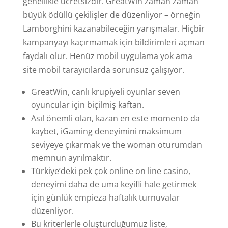
genellikle ücretsizdir. GreatWin zaman zaman
büyük ödüllü çekilişler de düzenliyor – örneğin
Lamborghini kazanabileceğin yarışmalar. Hiçbir
kampanyayı kaçırmamak için bildirimleri açman
faydalı olur. Henüz mobil uygulama yok ama
site mobil tarayıcılarda sorunsuz çalışıyor.
GreatWin, canlı krupiyeli oyunlar seven
oyuncular için biçilmiş kaftan.
Asıl önemli olan, kazan en este momento da
kaybet, iGaming deneyimini maksimum
seviyeye çıkarmak ve the woman oturumdan
memnun ayrılmaktır.
Türkiye’deki pek çok online on line casino,
deneyimi daha de uma keyifli hale getirmek
için günlük empieza haftalık turnuvalar
düzenliyor.
Bu kriterlerle oluşturduğumuz liste,