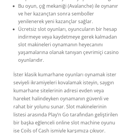
Bu oyun, çığ mekaniği (Avalanche) ile oynanır
ve her kazançtan sonra semboller
yenilenerek yeni kazançlar sağlar.
Ücretsiz slot oyunları, oyuncuların bir hesap
indirmeye veya kaydetmeye gerek kalmadan
slot makineleri oynamanın heyecanını
yaşamalarına olanak tanıyan çevrimiçi casino
oyunlarıdır.
İster klasik kumarhane oyunları oynamak ister
seviyeli ikramiyeleri kovalamak isteyin, saygın
kumarhane sitelerinin adresi evden veya
hareket halindeyken oynamanın güvenli ve
rahat bir yolunu sunar. Slot makinelerinin
listesi arasında Play’n Go tarafından geliştirilen
bir başka eğlenceli online slot machine oyunu
ise Coils of Cash ismiyle karşımıza çıkıyor.