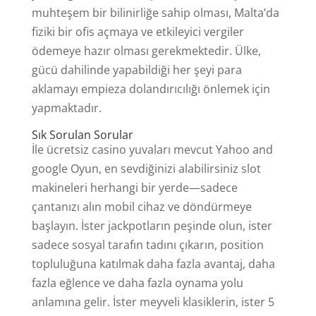
muhteşem bir bilinirliğe sahip olması, Malta’da
fiziki bir ofis açmaya ve etkileyici vergiler
ödemeye hazır olması gerekmektedir. Ülke,
gücü dahilinde yapabildiği her şeyi para
aklamayı empieza dolandırıcılığı önlemek için
yapmaktadır.
Sık Sorulan Sorular
İle ücretsiz casino yuvaları mevcut Yahoo and
google Oyun, en sevdiğinizi alabilirsiniz slot
makineleri herhangi bir yerde—sadece
çantanızı alın mobil cihaz ve döndürmeye
başlayın. İster jackpotların peşinde olun, ister
sadece sosyal tarafın tadını çıkarın, position
topluluğuna katılmak daha fazla avantaj, daha
fazla eğlence ve daha fazla oynama yolu
anlamına gelir. İster meyveli klasiklerin, ister 5