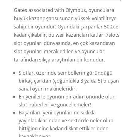
Gates associated with Olympus, oyunculara
büyük kazanç şansı sunan yüksek volatiliteye
sahip bir oyundur. Oyundaki çarpanlar 500x’e
kadar çıkabilir, bu weil kazançları katlar. 7slots
slot oyunları dünyasında, en çok kazandıran
slot oyunları merak edilen ve oyuncular
tarafından sıkça araştırılan bir konudur.
Slotlar, üzerinde sembollerin göründüğü
birkaç çarktan (çoğunlukla 3 ya da 5) oluşan
sanal oyun makineleridir.
En yenilerle oyunun bir adım önünde olun
slot haberleri ve güncellemeler!
Başarıları, yeni oyunları ne sıklıkla
yayınladıklarından ve sektörde neler olup
bittiğine eine kadar dikkat ettiklerinden
kaynaklanıyor.