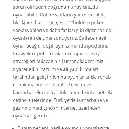
sorun olmadan doğrudan tarayıcınızda
oynanabilir. Online slotların yanı sıra rulet,
blackjack, baccarat, çeşitli” “holdem poker
varyasyonları ve daha fazlası gibi diğer casino
oyunlarını de uma sunuyoruz. Sadece nasıl
oynanacağını değil, aynı zamanda ipuçlarını,
tavsiyeleri, püf noktalarını empieza en iyi
stratejileri bulacağınız kumar akademimizi
ziyaret edin. Yazılım ve alt yapı firmaları
tarafından geliştirilen bu oyunlar ankle rehab
ebook makineler ile online casino ve
kumarhanelerde oynatılır hem de internetteki
casino sitelerinde. Türkiye’de kumarhane ve
gazino olmadığından internet üzerinden
oynamak gerekir.
Bunun nedeni, harika oyuncu bonusları ve