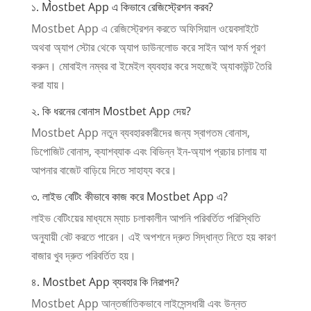
১. Mostbet App এ কিভাবে রেজিস্ট্রেশন করব?
Mostbet App এ রেজিস্ট্রেশন করতে অফিসিয়াল ওয়েবসাইটে
অথবা অ্যাপ স্টোর থেকে অ্যাপ ডাউনলোড করে সাইন আপ ফর্ম পূরণ
করুন। মোবাইল নম্বর বা ইমেইল ব্যবহার করে সহজেই অ্যাকাউন্ট তৈরি
করা যায়।
২. কি ধরনের বোনাস Mostbet App দেয়?
Mostbet App নতুন ব্যবহারকারীদের জন্য স্বাগতম বোনাস,
ডিপোজিট বোনাস, ক্যাশব্যাক এবং বিভিন্ন ইন-অ্যাপ প্রচার চালায় যা
আপনার বাজেট বাড়িয়ে দিতে সাহায্য করে।
৩. লাইভ বেটিং কীভাবে কাজ করে Mostbet App এ?
লাইভ বেটিংয়ের মাধ্যমে ম্যাচ চলাকালীন আপনি পরিবর্তিত পরিস্থিতি
অনুযায়ী বেট করতে পারেন। এই অপশনে দ্রুত সিদ্ধান্ত নিতে হয় কারণ
বাজার খুব দ্রুত পরিবর্তিত হয়।
৪. Mostbet App ব্যবহার কি নিরাপদ?
Mostbet App আন্তর্জাতিকভাবে লাইসেন্সধারী এবং উন্নত