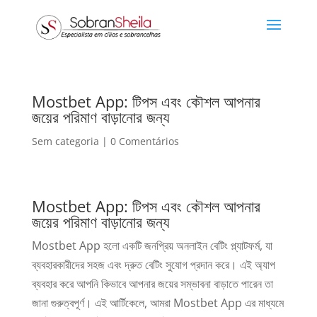
Mostbet App: টিপস এবং কৌশল আপনার
জয়ের পরিমাণ বাড়ানোর জন্য
Sem categoria
|
0 Comentários
Mostbet App: টিপস এবং কৌশল আপনার
জয়ের পরিমাণ বাড়ানোর জন্য
Mostbet App হলো একটি জনপ্রিয় অনলাইন বেটিং প্ল্যাটফর্ম, যা
ব্যবহারকারীদের সহজ এবং দ্রুত বেটিং সুযোগ প্রদান করে। এই অ্যাপ
ব্যবহার করে আপনি কিভাবে আপনার জয়ের সম্ভাবনা বাড়াতে পারেন তা
জানা গুরুত্বপূর্ণ। এই আর্টিকেলে, আমরা Mostbet App এর মাধ্যমে